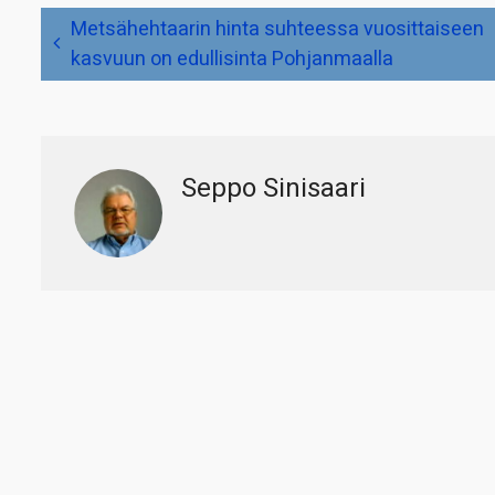
Artikkelien
Metsähehtaarin hinta suhteessa vuosittaiseen
selaus
kasvuun on edullisinta Pohjanmaalla
Seppo Sinisaari