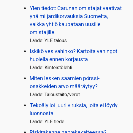
Ylen tiedot: Carunan omistajat vaativat
yhä miljardi­korvauksia Suomelta,
vaikka yhtiö kaupataan uusille
omistajille
Lähde: YLE talous
Iskikö vesivahinko? Kartoita vahingot
huolella ennen korjausta
Lähde: Kiinteistölehti
Miten lesken saamien pörssi­
osakkeiden arvo määräytyy?
Lähde: Taloustaito/verot
Tekoäly loi juuri viruksia, joita ei löydy
luonnosta
Lähde: YLE tiede
Riskirakenne parvekekaiteessa?