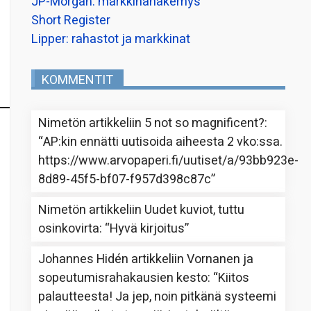
JP-Morgan: markkinanäkemys
Short Register
Lipper: rahastot ja markkinat
KOMMENTIT
Nimetön
artikkeliin
5 not so magnificent?
:
“
AP:kin ennätti uutisoida aiheesta 2 vko:ssa.
https://www.arvopaperi.fi/uutiset/a/93bb923e-
8d89-45f5-bf07-f957d398c87c
”
Nimetön
artikkeliin
Uudet kuviot, tuttu
osinkovirta
: “
Hyvä kirjoitus
”
Johannes Hidén
artikkeliin
Vornanen ja
sopeutumisrahakausien kesto
: “
Kiitos
palautteesta! Ja jep, noin pitkänä systeemi