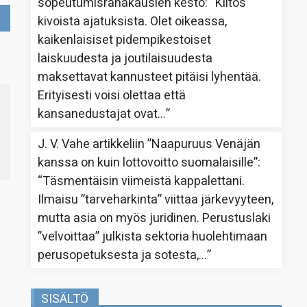
sopeutumisrahakausien kesto
: “
Kiitos
kivoista ajatuksista. Olet oikeassa,
kaikenlaisiset pidempikestoiset
laiskuudesta ja joutilaisuudesta
maksettavat kannusteet pitäisi lyhentää.
Erityisesti voisi olettaa että
kansanedustajat ovat…
”
J. V. Vahe
artikkeliin
”Naapuruus Venäjän
kanssa on kuin lottovoitto suomalaisille”
:
“
Täsmentäisin viimeistä kappalettani.
Ilmaisu ”tarveharkinta” viittaa järkevyyteen,
mutta asia on myös juridinen. Perustuslaki
”velvoittaa” julkista sektoria huolehtimaan
perusopetuksesta ja sotesta,…
”
SISÄLTÖ