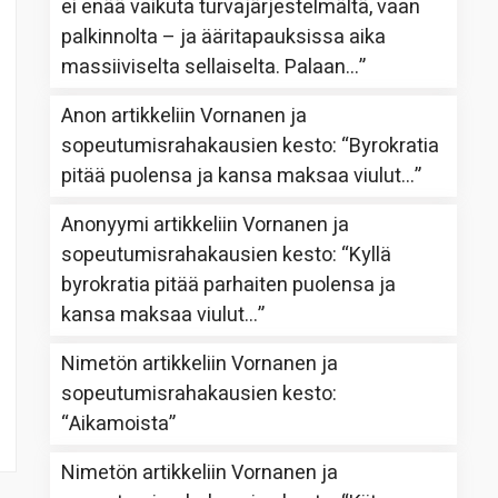
ei enää vaikuta turvajärjestelmältä, vaan
palkinnolta – ja ääritapauksissa aika
massiiviselta sellaiselta. Palaan…
”
Anon
artikkeliin
Vornanen ja
sopeutumisrahakausien kesto
: “
Byrokratia
pitää puolensa ja kansa maksaa viulut…
”
Anonyymi
artikkeliin
Vornanen ja
sopeutumisrahakausien kesto
: “
Kyllä
byrokratia pitää parhaiten puolensa ja
kansa maksaa viulut…
”
Nimetön
artikkeliin
Vornanen ja
sopeutumisrahakausien kesto
:
“
Aikamoista
”
Nimetön
artikkeliin
Vornanen ja