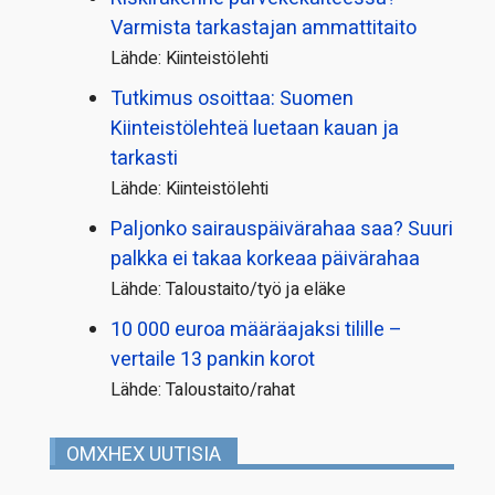
Varmista tarkastajan ammattitaito
Lähde: Kiinteistölehti
Tutkimus osoittaa: Suomen
Kiinteistölehteä luetaan kauan ja
tarkasti
Lähde: Kiinteistölehti
Paljonko sairauspäivä­rahaa saa? Suuri
palkka ei takaa korkeaa päivärahaa
Lähde: Taloustaito/työ ja eläke
10 000 euroa määräajaksi tilille –
vertaile 13 pankin korot
Lähde: Taloustaito/rahat
OMXHEX UUTISIA