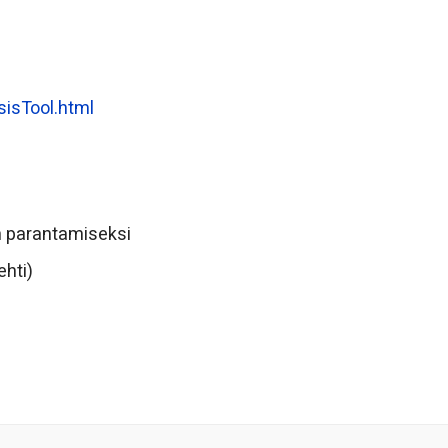
sisTool.html
n parantamiseksi
ehti)