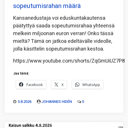
sopeutumisrahan määrä
Kansanedustaja voi eduskuntakautensa
päätyttyä saada sopeutumisrahaa yhteensä
melkein miljoonan euron verran! Onko tässä
mieltä? Tämä on jatkoa edeltävälle videolle,
jolla käsittelin sopeutumisrahan kestoa.
https://www.youtube.com/shorts/ZqGmUiUZ7P8
Jaa tämä:
Facebook
X
WhatsApp
5.8.2026
JOHANNES HIDÉN
0