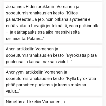
Johannes Hidén
artikkeliin
Vornanen ja
sopeutumisrahakausien kesto
: “
Kiitos
palautteesta! Ja jep, noin pitkänä systeemi ei
enää vaikuta turvajärjestelmältä, vaan palkinnolta
– ja ääritapauksissa aika massiiviselta
sellaiselta. Palaan…
”
Anon
artikkeliin
Vornanen ja
sopeutumisrahakausien kesto
: “
Byrokratia pitää
puolensa ja kansa maksaa viulut…
”
Anonyymi
artikkeliin
Vornanen ja
sopeutumisrahakausien kesto
: “
Kyllä byrokratia
pitää parhaiten puolensa ja kansa maksaa
viulut…
”
Nimetön
artikkeliin
Vornanen ja