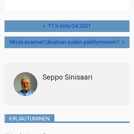
Artikkelien
TT:n lista Q4 2021
selaus
Mistä avaimet Ukrainan sodan päättymiseen?
Seppo Sinisaari
KIRJAUTUMINEN