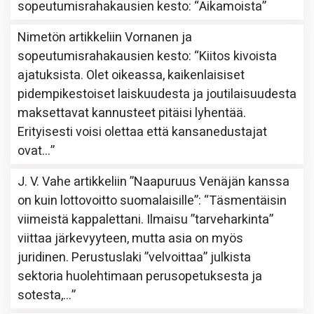
sopeutumisrahakausien kesto
: “
Aikamoista
”
Nimetön
artikkeliin
Vornanen ja
sopeutumisrahakausien kesto
: “
Kiitos kivoista
ajatuksista. Olet oikeassa, kaikenlaisiset
pidempikestoiset laiskuudesta ja joutilaisuudesta
maksettavat kannusteet pitäisi lyhentää.
Erityisesti voisi olettaa että kansanedustajat
ovat…
”
J. V. Vahe
artikkeliin
”Naapuruus Venäjän kanssa
on kuin lottovoitto suomalaisille”
: “
Täsmentäisin
viimeistä kappalettani. Ilmaisu ”tarveharkinta”
viittaa järkevyyteen, mutta asia on myös
juridinen. Perustuslaki ”velvoittaa” julkista
sektoria huolehtimaan perusopetuksesta ja
sotesta,…
”