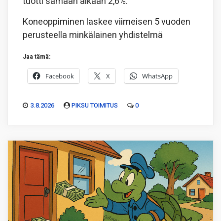
tuotti samaan aikaan 2,6%.
Koneoppiminen laskee viimeisen 5 vuoden
perusteella minkälainen yhdistelmä
Jaa tämä:
Facebook
X
WhatsApp
3.8.2026
PIKSU TOIMITUS
0