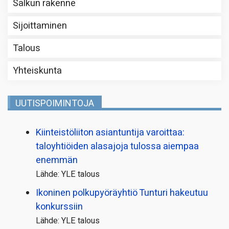
Salkun rakenne
Sijoittaminen
Talous
Yhteiskunta
UUTISPOIMINTOJA
Kiinteistö­liiton asiantuntija varoittaa:
taloyhtiöiden alasajoja tulossa aiempaa
enemmän
Lähde: YLE talous
Ikoninen polkupyörä­yhtiö Tunturi hakeutuu
konkurssiin
Lähde: YLE talous