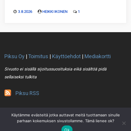
3.8.2026
HEIKKI IKONEN
1
Piksu Oy
|
Toimitus
|
Käyttöehdot
|
Mediakortti
Sivusto ei sisällä sijoitussuosituksia eikä sisältöä pidä
sellaiseksi tulkita
Piksu RSS
Käytämme evästeitä jotka auttavat meitä tuottamaan sinulle
parhaan kokemuksen sivustollamme. Tämä lienee ok?
Ok