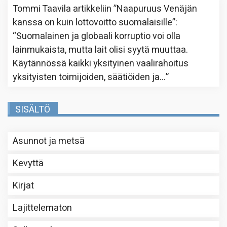
Tommi Taavila
artikkeliin
”Naapuruus Venäjän
kanssa on kuin lottovoitto suomalaisille”
:
“
Suomalainen ja globaali korruptio voi olla
lainmukaista, mutta lait olisi syytä muuttaa.
Käytännössä kaikki yksityinen vaalirahoitus
yksityisten toimijoiden, säätiöiden ja…
”
SISÄLTÖ
Asunnot ja metsä
Kevyttä
Kirjat
Lajittelematon