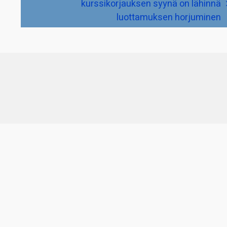
kurssikorjauksen syynä on lähinnä
luottamuksen horjuminen