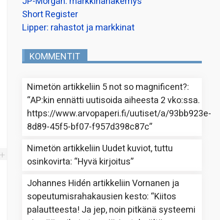
JP-Morgan: markkinanäkemys
Short Register
Lipper: rahastot ja markkinat
KOMMENTIT
Nimetön
artikkeliin
5 not so magnificent?
:
“
AP:kin ennätti uutisoida aiheesta 2 vko:ssa.
https://www.arvopaperi.fi/uutiset/a/93bb923e-
8d89-45f5-bf07-f957d398c87c
”
Nimetön
artikkeliin
Uudet kuviot, tuttu
osinkovirta
: “
Hyvä kirjoitus
”
Johannes Hidén
artikkeliin
Vornanen ja
sopeutumisrahakausien kesto
: “
Kiitos
palautteesta! Ja jep, noin pitkänä systeemi