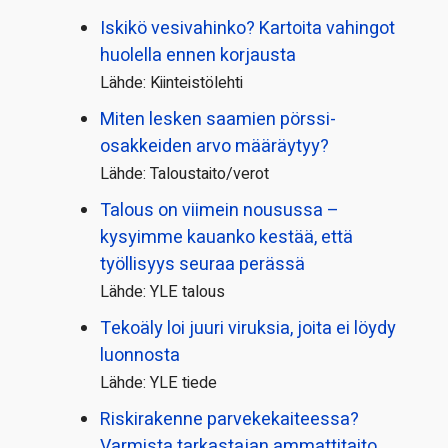
Iskikö vesivahinko? Kartoita vahingot
huolella ennen korjausta
Lähde: Kiinteistölehti
Miten lesken saamien pörssi­
osakkeiden arvo määräytyy?
Lähde: Taloustaito/verot
Talous on viimein nousussa –
kysyimme kauanko kestää, että
työllisyys seuraa perässä
Lähde: YLE talous
Tekoäly loi juuri viruksia, joita ei löydy
luonnosta
Lähde: YLE tiede
Riskirakenne parvekekaiteessa?
Varmista tarkastajan ammattitaito