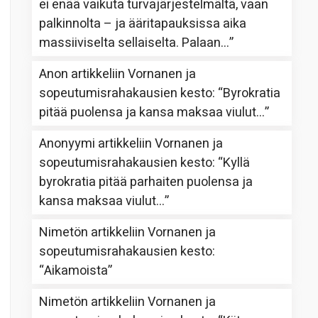
ei enää vaikuta turvajärjestelmältä, vaan
palkinnolta – ja ääritapauksissa aika
massiiviselta sellaiselta. Palaan…
”
Anon
artikkeliin
Vornanen ja
sopeutumisrahakausien kesto
: “
Byrokratia
pitää puolensa ja kansa maksaa viulut…
”
Anonyymi
artikkeliin
Vornanen ja
sopeutumisrahakausien kesto
: “
Kyllä
byrokratia pitää parhaiten puolensa ja
kansa maksaa viulut…
”
Nimetön
artikkeliin
Vornanen ja
sopeutumisrahakausien kesto
:
“
Aikamoista
”
Nimetön
artikkeliin
Vornanen ja