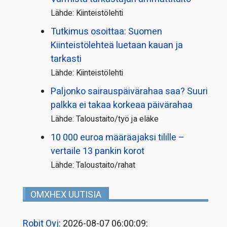
Lähde: Kiinteistölehti
Tutkimus osoittaa: Suomen
Kiinteistölehteä luetaan kauan ja
tarkasti
Lähde: Kiinteistölehti
Paljonko sairauspäivä­rahaa saa? Suuri
palkka ei takaa korkeaa päivärahaa
Lähde: Taloustaito/työ ja eläke
10 000 euroa määräajaksi tilille –
vertaile 13 pankin korot
Lähde: Taloustaito/rahat
OMXHEX UUTISIA
Robit Oyj
: 2026-08-07 06:00:09: