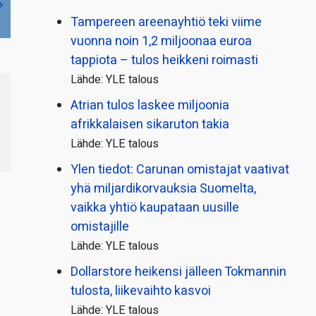
Tampereen areenayhtiö teki viime
vuonna noin 1,2 miljoonaa euroa
tappiota – tulos heikkeni roimasti
Lähde: YLE talous
Atrian tulos laskee miljoonia
afrikkalaisen sikaruton takia
Lähde: YLE talous
Ylen tiedot: Carunan omistajat vaativat
yhä miljardi­korvauksia Suomelta,
vaikka yhtiö kaupataan uusille
omistajille
Lähde: YLE talous
Dollarstore heikensi jälleen Tokmannin
tulosta, liikevaihto kasvoi
Lähde: YLE talous