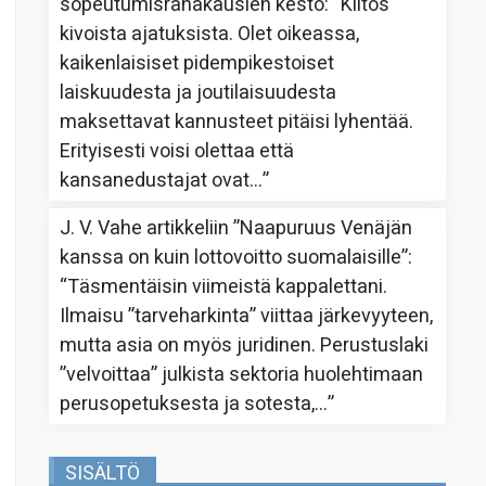
sopeutumisrahakausien kesto
: “
Kiitos
kivoista ajatuksista. Olet oikeassa,
kaikenlaisiset pidempikestoiset
laiskuudesta ja joutilaisuudesta
maksettavat kannusteet pitäisi lyhentää.
Erityisesti voisi olettaa että
kansanedustajat ovat…
”
J. V. Vahe
artikkeliin
”Naapuruus Venäjän
kanssa on kuin lottovoitto suomalaisille”
:
“
Täsmentäisin viimeistä kappalettani.
Ilmaisu ”tarveharkinta” viittaa järkevyyteen,
mutta asia on myös juridinen. Perustuslaki
”velvoittaa” julkista sektoria huolehtimaan
perusopetuksesta ja sotesta,…
”
SISÄLTÖ