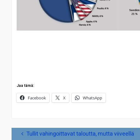
Jaa tämä:
Facebook
X
WhatsApp
Artikkelien
Tullit vahingoittavat taloutta, mutta viiveellä
selaus