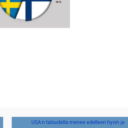
USA:n taloudella menee edelleen hyvin ja