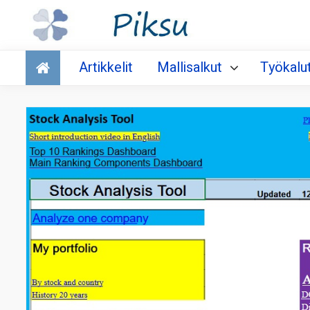
Talous
Artikkelit
Mallisalkut
Työkalu