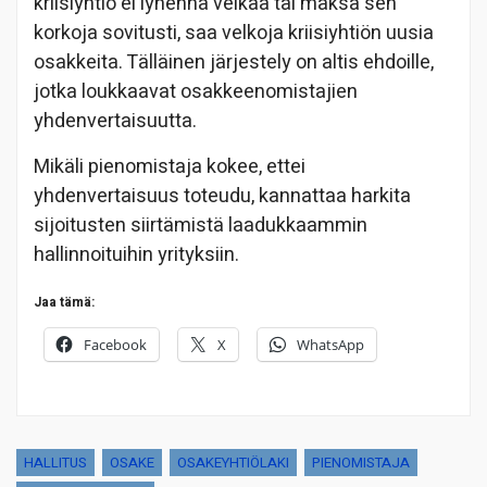
kriisiyhtiö ei lyhennä velkaa tai maksa sen
korkoja sovitusti, saa velkoja kriisiyhtiön uusia
osakkeita. Tälläinen järjestely on altis ehdoille,
jotka loukkaavat osakkeenomistajien
yhdenvertaisuutta.
Mikäli pienomistaja kokee, ettei
yhdenvertaisuus toteudu, kannattaa harkita
sijoitusten siirtämistä laadukkaammin
hallinnoituihin yrityksiin.
Jaa tämä:
Facebook
X
WhatsApp
HALLITUS
OSAKE
OSAKEYHTIÖLAKI
PIENOMISTAJA