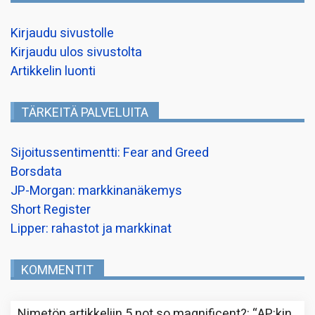
Kirjaudu sivustolle
Kirjaudu ulos sivustolta
Artikkelin luonti
TÄRKEITÄ PALVELUITA
Sijoitussentimentti: Fear and Greed
Borsdata
JP-Morgan: markkinanäkemys
Short Register
Lipper: rahastot ja markkinat
KOMMENTIT
Nimetön
artikkeliin
5 not so magnificent?
: “
AP:kin