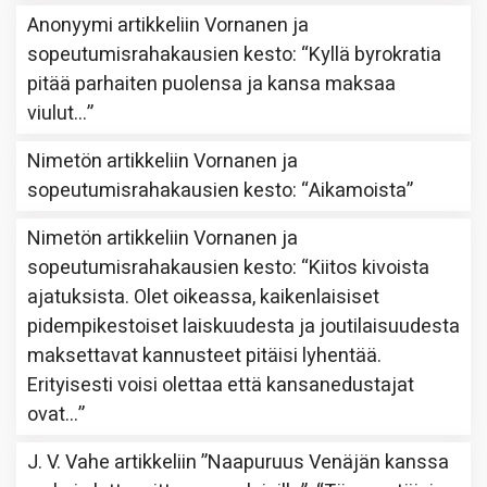
Anonyymi
artikkeliin
Vornanen ja
sopeutumisrahakausien kesto
: “
Kyllä byrokratia
pitää parhaiten puolensa ja kansa maksaa
viulut…
”
Nimetön
artikkeliin
Vornanen ja
sopeutumisrahakausien kesto
: “
Aikamoista
”
Nimetön
artikkeliin
Vornanen ja
sopeutumisrahakausien kesto
: “
Kiitos kivoista
ajatuksista. Olet oikeassa, kaikenlaisiset
pidempikestoiset laiskuudesta ja joutilaisuudesta
maksettavat kannusteet pitäisi lyhentää.
Erityisesti voisi olettaa että kansanedustajat
ovat…
”
J. V. Vahe
artikkeliin
”Naapuruus Venäjän kanssa