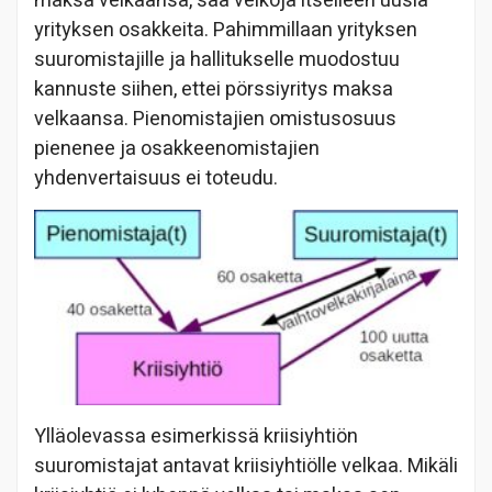
maksa velkaansa, saa velkoja itselleen uusia
yrityksen osakkeita. Pahimmillaan yrityksen
suuromistajille ja hallitukselle muodostuu
kannuste siihen, ettei pörssiyritys maksa
velkaansa. Pienomistajien omistusosuus
pienenee ja osakkeenomistajien
yhdenvertaisuus ei toteudu.
Ylläolevassa esimerkissä kriisiyhtiön
suuromistajat antavat kriisiyhtiölle velkaa. Mikäli