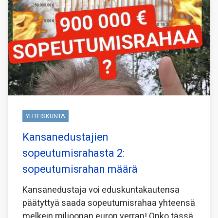
YHTEISKUNTA
Kansanedustajien
sopeutumisrahasta 2:
sopeutumisrahan määrä
Kansanedustaja voi eduskuntakautensa
päätyttyä saada sopeutumisrahaa yhteensä
melkein miljoonan euron verran! Onko tässä