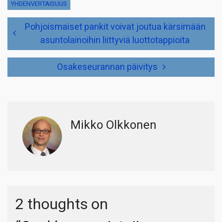
YHDENVERTAISUUS
Artikkelien
Pohjoismaiset pankit voivat joutua kärsimään
selaus
asuntolainoihin liittyviä luottotappioita
Osakeseurannan päivitys
Mikko Olkkonen
2 thoughts on