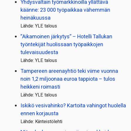
Yhdysvaltain työmarkkinoilla yllättävä
käänne: 23 000 työpaikkaa vähemmän
heinäkuussa
Lähde: YLE talous
”Aikamoinen järkytys” – Hotelli Tallukan
työntekijät huolissaan työpaikkojen
tulevaisuudesta
Lähde: YLE talous
Tampereen areenayhtiö teki viime vuonna
noin 1,2 miljoonaa euroa tappiota – tulos
heikkeni roimasti
Lähde: YLE talous
Iskikö vesivahinko? Kartoita vahingot huolella
ennen korjausta
Lähde: Kiinteistölehti