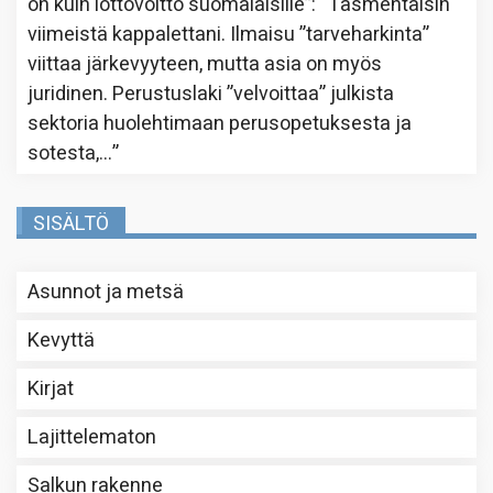
on kuin lottovoitto suomalaisille”
: “
Täsmentäisin
viimeistä kappalettani. Ilmaisu ”tarveharkinta”
viittaa järkevyyteen, mutta asia on myös
juridinen. Perustuslaki ”velvoittaa” julkista
sektoria huolehtimaan perusopetuksesta ja
sotesta,…
”
SISÄLTÖ
Asunnot ja metsä
Kevyttä
Kirjat
Lajittelematon
Salkun rakenne