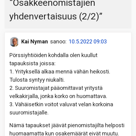
“
Osakkeenomistajien
yhdenvertaisuus (2/2)
”
Kai Nyman
sanoo:
10.5.2022 09:03
Pörssiyhtiöiden kohdalla olen kuullut
tapauksista joissa:
1. Yrityksellä alkaa mennä vähän heikosti.
Tulosta syntyy niukalti.
2. Suuromistajat pääomittavat yritystä
velkakirjalla, jonka korko on huomattava.
3. Vähäisetkin voitot valuvat velan korkoina
suuromistajalle.
Nämä tapaukset jäävät pienomistajilta helposti
huomaamatta kun osakemäärät eivät muutu.