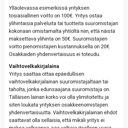
Ylläolevassa esimerkissä yrityksen
tosiasiallinen voitto on 100€. Yritys ostaa
ylihintaisia palveluita tai tuotteita suuromistajan
kokonaan omistamalta yhtiöltä niin, että näistä
maksettava ylihinta on 50€. Suuromistajien
voitto pienomistajien kustannuksella on 20€.
Osakkaiden yhdenvertaisuus ei toteudu.
Vaihtovelkakirjalaina
Yritys saattaa ottaa epäedullisen
vaihtovelkakirjalainan suuromistajaltaan tai
taholta, jonka edunsaajana suuromistaja on.
Tälläisen lainan korko voi olla ylimitoitettu ja
siten loukata yrityksen osakkeenomistajien
yhdenvertaisuutta. Vaihtovelkakirjalainan ehdot
saattavat olla sellaisia, että mikäli yritys ei