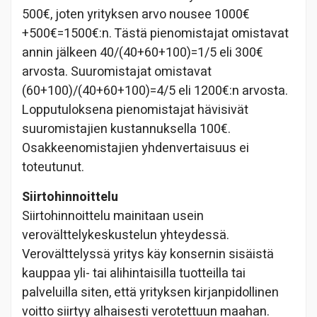
500€, joten yrityksen arvo nousee 1000€
+500€=1500€:n. Tästä pienomistajat omistavat
annin jälkeen 40/(40+60+100)=1/5 eli 300€
arvosta. Suuromistajat omistavat
(60+100)/(40+60+100)=4/5 eli 1200€:n arvosta.
Lopputuloksena pienomistajat hävisivät
suuromistajien kustannuksella 100€.
Osakkeenomistajien yhdenvertaisuus ei
toteutunut.
Siirtohinnoittelu
Siirtohinnoittelu mainitaan usein
verovälttelykeskustelun yhteydessä.
Verovälttelyssä yritys käy konsernin sisäistä
kauppaa yli- tai alihintaisilla tuotteilla tai
palveluilla siten, että yrityksen kirjanpidollinen
voitto siirtyy alhaisesti verotettuun maahan.