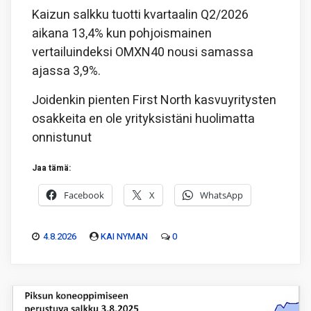
Kaizun salkku tuotti kvartaalin Q2/2026
aikana 13,4% kun pohjoismainen
vertailuindeksi OMXN40 nousi samassa
ajassa 3,9%.
Joidenkin pienten First North kasvuyritysten
osakkeita en ole yrityksistäni huolimatta
onnistunut
Jaa tämä:
Facebook
X
WhatsApp
4.8.2026
KAI NYMAN
0