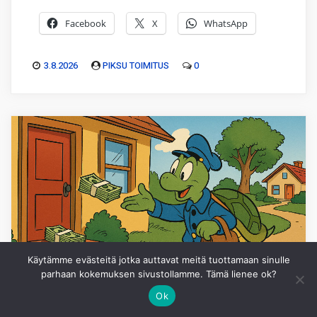
Facebook
X
WhatsApp
3.8.2026
PIKSU TOIMITUS
0
Käytämme evästeitä jotka auttavat meitä tuottamaan sinulle
parhaan kokemuksen sivustollamme. Tämä lienee ok?
Ok