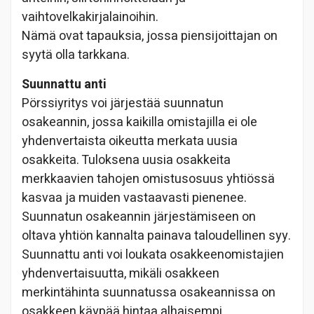
vaihtovelkakirjalainoihin.
Nämä ovat tapauksia, jossa piensijoittajan on
syytä olla tarkkana.
Suunnattu anti
Pörssiyritys voi järjestää suunnatun
osakeannin, jossa kaikilla omistajilla ei ole
yhdenvertaista oikeutta merkata uusia
osakkeita. Tuloksena uusia osakkeita
merkkaavien tahojen omistusosuus yhtiössä
kasvaa ja muiden vastaavasti pienenee.
Suunnatun osakeannin järjestämiseen on
oltava yhtiön kannalta painava taloudellinen syy.
Suunnattu anti voi loukata osakkeenomistajien
yhdenvertaisuutta, mikäli osakkeen
merkintähinta suunnatussa osakeannissa on
osakkeen käypää hintaa alhaisempi.