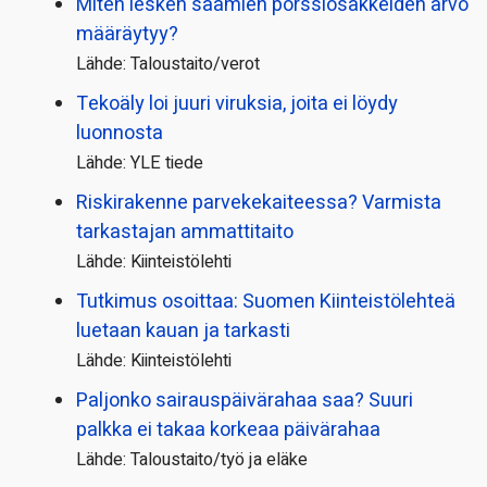
Miten lesken saamien pörssi­osakkeiden arvo
määräytyy?
Lähde: Taloustaito/verot
Tekoäly loi juuri viruksia, joita ei löydy
luonnosta
Lähde: YLE tiede
Riskirakenne parvekekaiteessa? Varmista
tarkastajan ammattitaito
Lähde: Kiinteistölehti
Tutkimus osoittaa: Suomen Kiinteistölehteä
luetaan kauan ja tarkasti
Lähde: Kiinteistölehti
Paljonko sairauspäivä­rahaa saa? Suuri
palkka ei takaa korkeaa päivärahaa
Lähde: Taloustaito/työ ja eläke