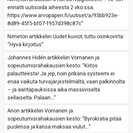
ennätti uutisoida aiheesta 2 vko:ssa.
https://www.arvopaperi.fi/uutiset/a/93bb923e-
8d89-45f5-bf07-f957d398c87c
”
Nimetön
artikkeliin
Uudet kuviot, tuttu osinkovirta
:
“
Hyvä kirjoitus
”
Johannes Hidén
artikkeliin
Vornanen ja
sopeutumisrahakausien kesto
: “
Kiitos
palautteesta! Ja jep, noin pitkänä systeemi ei
enää vaikuta turvajärjestelmältä, vaan palkinnolta
– ja ääritapauksissa aika massiiviselta
sellaiselta. Palaan…
”
Anon
artikkeliin
Vornanen ja
sopeutumisrahakausien kesto
: “
Byrokratia pitää
puolensa ja kansa maksaa viulut…
”