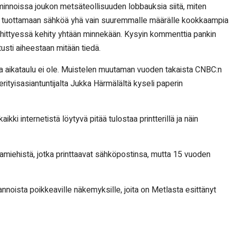
iminnoissa joukon metsäteollisuuden lobbauksia siitä, miten
ä tuottamaan sähköä yhä vain suuremmalle määrälle kookkaampia
ehittyessä kehity yhtään minnekään. Kysyin kommenttia pankin
usti aiheestaan mitään tiedä.
ta aikataulu ei ole. Muistelen muutaman vuoden takaista CNBC:n
erityisasiantuntijalta Jukka Härmälältä kyseli paperin
ikki internetistä löytyvä pitää tulostaa printterillä ja näin
rkamiehistä, jotka printtaavat sähköpostinsa, mutta 15 vuoden
noista poikkeaville näkemyksille, joita on Metlasta esittänyt