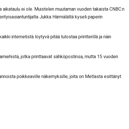
ta aikataulu ei ole. Muistelen muutaman vuoden takaista CNBC:n
erityisasiantuntijalta Jukka Härmälältä kyseli paperin
ikki internetistä löytyvä pitää tulostaa printterillä ja näin
rkamiehistä, jotka printtaavat sähköpostinsa, mutta 15 vuoden
noista poikkeaville näkemyksille, joita on Metlasta esittänyt