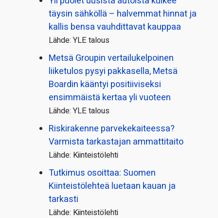
Yli puolet uusista autoista kulkee
täysin sähköllä – halvemmat hinnat ja
kallis bensa vauhdittavat kauppaa
Lähde: YLE talous
Metsä Groupin vertailu­kelpoinen
liiketulos pysyi pakkasella, Metsä
Boardin kääntyi positiiviseksi
ensimmäistä kertaa yli vuoteen
Lähde: YLE talous
Riskirakenne parvekekaiteessa?
Varmista tarkastajan ammattitaito
Lähde: Kiinteistölehti
Tutkimus osoittaa: Suomen
Kiinteistölehteä luetaan kauan ja
tarkasti
Lähde: Kiinteistölehti