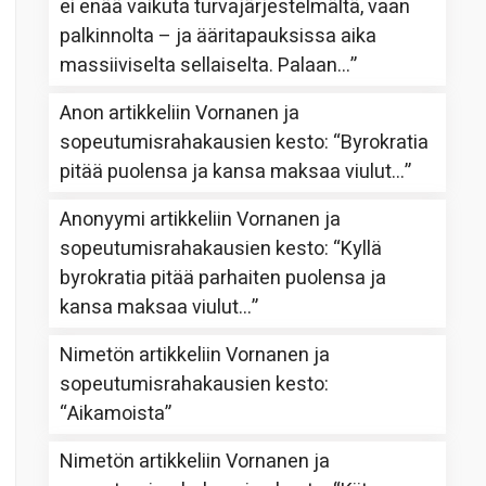
ei enää vaikuta turvajärjestelmältä, vaan
palkinnolta – ja ääritapauksissa aika
massiiviselta sellaiselta. Palaan…
”
Anon
artikkeliin
Vornanen ja
sopeutumisrahakausien kesto
: “
Byrokratia
pitää puolensa ja kansa maksaa viulut…
”
Anonyymi
artikkeliin
Vornanen ja
sopeutumisrahakausien kesto
: “
Kyllä
byrokratia pitää parhaiten puolensa ja
kansa maksaa viulut…
”
Nimetön
artikkeliin
Vornanen ja
sopeutumisrahakausien kesto
:
“
Aikamoista
”
Nimetön
artikkeliin
Vornanen ja