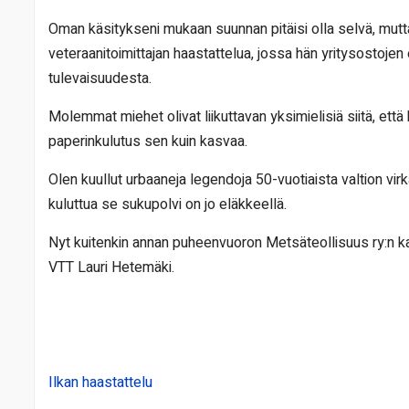
Oman käsitykseni mukaan suunnan pitäisi olla selvä, mut
veteraanitoimittajan haastattelua, jossa hän yritysostojen 
tulevaisuudesta.
Molemmat miehet olivat liikuttavan yksimielisiä siitä, että ka
paperinkulutus sen kuin kasvaa.
Olen kuullut urbaaneja legendoja 50-vuotiaista valtion vi
kuluttua se sukupolvi on jo eläkkeellä.
Nyt kuitenkin annan puheenvuoron Metsäteollisuus ry:n kan
VTT Lauri Hetemäki.
Ilkan haastattelu