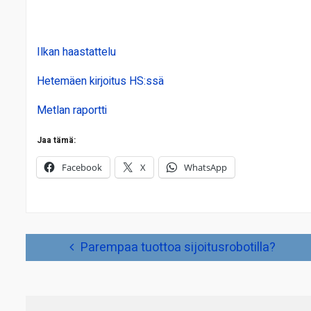
Ilkan haastattelu
Hetemäen kirjoitus HS:ssä
Metlan raportti
Jaa tämä:
Facebook
X
WhatsApp
Artikkelien
Parempaa tuottoa sijoitusrobotilla?
selaus