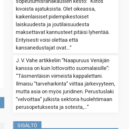
sopeutumisrahakausien kesto
: “
Kiitos
kivoista ajatuksista. Olet oikeassa,
kaikenlaisiset pidempikestoiset
laiskuudesta ja joutilaisuudesta
maksettavat kannusteet pitäisi lyhentää.
Erityisesti voisi olettaa että
kansanedustajat ovat…
”
J. V. Vahe
artikkeliin
”Naapuruus Venäjän
kanssa on kuin lottovoitto suomalaisille”
:
“
Täsmentäisin viimeistä kappalettani.
Ilmaisu ”tarveharkinta” viittaa järkevyyteen,
mutta asia on myös juridinen. Perustuslaki
”velvoittaa” julkista sektoria huolehtimaan
perusopetuksesta ja sotesta,…
”
SISÄLTÖ