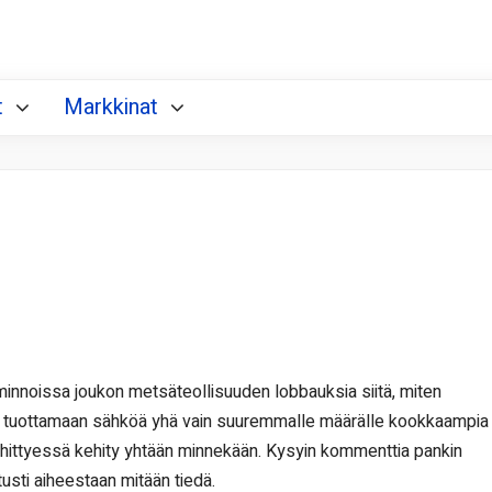
t
Markkinat
iminnoissa joukon metsäteollisuuden lobbauksia siitä, miten
ä tuottamaan sähköä yhä vain suuremmalle määrälle kookkaampia
ehittyessä kehity yhtään minnekään. Kysyin kommenttia pankin
usti aiheestaan mitään tiedä.