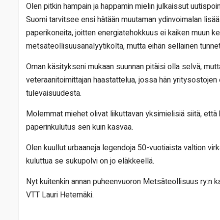
Olen pitkin hampain ja happamin mielin julkaissut uutispo
Suomi tarvitsee ensi hätään muutaman ydinvoimalan lisä
paperikoneita, joitten energiatehokkuus ei kaiken muun k
metsäteollisuusanalyytikolta, mutta eihän sellainen tunnet
Oman käsitykseni mukaan suunnan pitäisi olla selvä, mut
veteraanitoimittajan haastattelua, jossa hän yritysostojen 
tulevaisuudesta.
Molemmat miehet olivat liikuttavan yksimielisiä siitä, että ka
paperinkulutus sen kuin kasvaa.
Olen kuullut urbaaneja legendoja 50-vuotiaista valtion vi
kuluttua se sukupolvi on jo eläkkeellä.
Nyt kuitenkin annan puheenvuoron Metsäteollisuus ry:n kan
VTT Lauri Hetemäki.