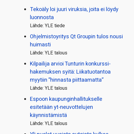
Tekoäly loi juuri viruksia, joita ei löydy
luonnosta
Lähde: YLE tiede
Ohjelmistoyritys Qt Groupin tulos nousi
huimasti
Lähde: YLE talous
Kilpailija arvioi Tunturin konkurssi­
hakemuksen syitä: Liikatuotantoa
myytiin ”hinnasta piittaamatta”
Lähde: YLE talous
Espoon kaupungin­hallitukselle
esitetään yt-neuvottelujen
käynnistämistä
Lähde: YLE talous