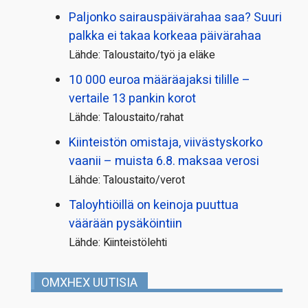
Paljonko sairauspäivä­rahaa saa? Suuri
palkka ei takaa korkeaa päivärahaa
Lähde: Taloustaito/työ ja eläke
10 000 euroa määräajaksi tilille –
vertaile 13 pankin korot
Lähde: Taloustaito/rahat
Kiinteistön omistaja, viivästyskorko
vaanii – muista 6.8. maksaa verosi
Lähde: Taloustaito/verot
Taloyhtiöillä on keinoja puuttua
väärään pysäköintiin
Lähde: Kiinteistölehti
OMXHEX UUTISIA