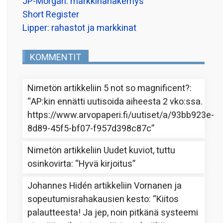
JP-Morgan: markkinanäkemys
Short Register
Lipper: rahastot ja markkinat
KOMMENTIT
Nimetön
artikkeliin
5 not so magnificent?
:
“
AP:kin ennätti uutisoida aiheesta 2 vko:ssa.
https://www.arvopaperi.fi/uutiset/a/93bb923e-
8d89-45f5-bf07-f957d398c87c
”
Nimetön
artikkeliin
Uudet kuviot, tuttu
osinkovirta
: “
Hyvä kirjoitus
”
Johannes Hidén
artikkeliin
Vornanen ja
sopeutumisrahakausien kesto
: “
Kiitos
palautteesta! Ja jep, noin pitkänä systeemi