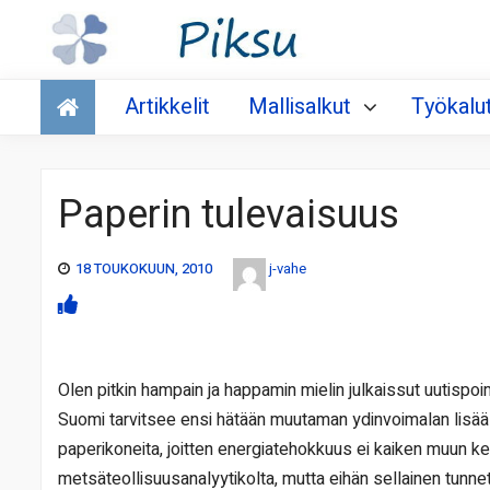
Talous
Artikkelit
Mallisalkut
Työkalu
Paperin tulevaisuus
18 TOUKOKUUN, 2010
j-vahe
Olen pitkin hampain ja happamin mielin julkaissut uutispo
Suomi tarvitsee ensi hätään muutaman ydinvoimalan lisä
paperikoneita, joitten energiatehokkuus ei kaiken muun k
metsäteollisuusanalyytikolta, mutta eihän sellainen tunnet