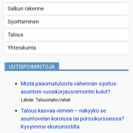
Salkun rakenne
Sijoittaminen
Talous
Yhteiskunta
UUTISPOIMINTOJA
Mistä pääoma­tuloista vähennän sijoitus­
asuntoni vuosikorjaus­remontin kulut?
Lähde: Taloustaito/rahat
Talous kasvaa viimein – näkyykö se
asuntovelan koroissa tai pörssi­kursseissa?
Kysyimme ekonomistilta