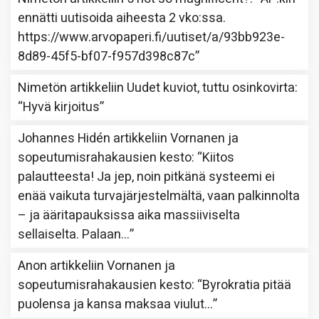
ennätti uutisoida aiheesta 2 vko:ssa.
https://www.arvopaperi.fi/uutiset/a/93bb923e-
8d89-45f5-bf07-f957d398c87c
”
Nimetön
artikkeliin
Uudet kuviot, tuttu osinkovirta
:
“
Hyvä kirjoitus
”
Johannes Hidén
artikkeliin
Vornanen ja
sopeutumisrahakausien kesto
: “
Kiitos
palautteesta! Ja jep, noin pitkänä systeemi ei
enää vaikuta turvajärjestelmältä, vaan palkinnolta
– ja ääritapauksissa aika massiiviselta
sellaiselta. Palaan…
”
Anon
artikkeliin
Vornanen ja
sopeutumisrahakausien kesto
: “
Byrokratia pitää
puolensa ja kansa maksaa viulut…
”