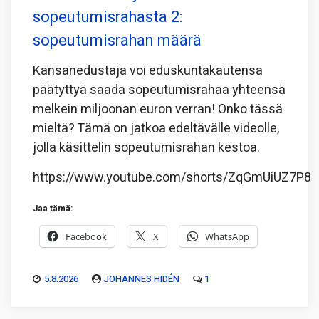
sopeutumisrahasta 2:
sopeutumisrahan määrä
Kansanedustaja voi eduskuntakautensa
päätyttyä saada sopeutumisrahaa yhteensä
melkein miljoonan euron verran! Onko tässä
mieltä? Tämä on jatkoa edeltävälle videolle,
jolla käsittelin sopeutumisrahan kestoa.
https://www.youtube.com/shorts/ZqGmUiUZ7P8
Jaa tämä:
Facebook
X
WhatsApp
5.8.2026
JOHANNES HIDÉN
1