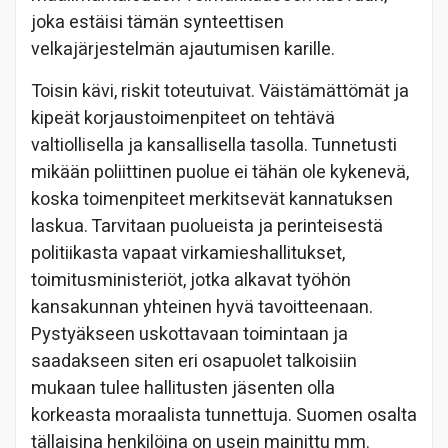
joka estäisi tämän synteettisen
velkajärjestelmän ajautumisen karille.
Toisin kävi, riskit toteutuivat. Väistämättömät ja
kipeät korjaustoimenpiteet on tehtävä
valtiollisella ja kansallisella tasolla. Tunnetusti
mikään poliittinen puolue ei tähän ole kykenevä,
koska toimenpiteet merkitsevät kannatuksen
laskua. Tarvitaan puolueista ja perinteisestä
politiikasta vapaat virkamieshallitukset,
toimitusministeriöt, jotka alkavat työhön
kansakunnan yhteinen hyvä tavoitteenaan.
Pystyäkseen uskottavaan toimintaan ja
saadakseen siten eri osapuolet talkoisiin
mukaan tulee hallitusten jäsenten olla
korkeasta moraalista tunnettuja. Suomen osalta
tällaisina henkilöina on usein mainittu mm.