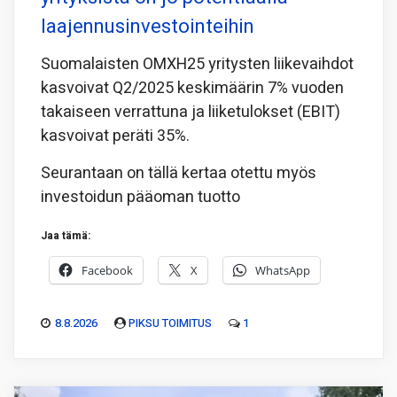
laajennusinvestointeihin
Suomalaisten OMXH25 yritysten liikevaihdot
kasvoivat Q2/2025 keskimäärin 7% vuoden
takaiseen verrattuna ja liiketulokset (EBIT)
kasvoivat peräti 35%.
Seurantaan on tällä kertaa otettu myös
investoidun pääoman tuotto
Jaa tämä:
Facebook
X
WhatsApp
8.8.2026
PIKSU TOIMITUS
1