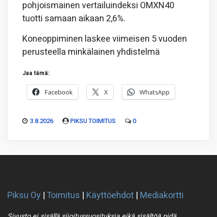
pohjoismainen vertailuindeksi OMXN40
tuotti samaan aikaan 2,6%.
Koneoppiminen laskee viimeisen 5 vuoden
perusteella minkälainen yhdistelmä
Jaa tämä:
Facebook
X
WhatsApp
3.8.2026
PIKSU TOIMITUS
0
Piksu Oy
|
Toimitus
|
Käyttöehdot
|
Mediakortti
Sivusto ei sisällä sijoitussuosituksia eikä sisältöä pidä