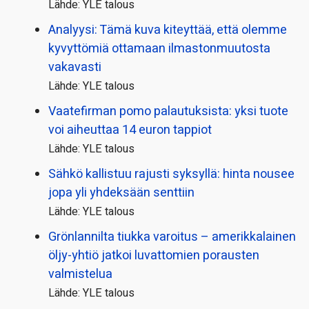
Lähde: YLE talous
Analyysi: Tämä kuva kiteyttää, että olemme
kyvyttömiä ottamaan ilmaston­muutosta
vakavasti
Lähde: YLE talous
Vaatefirman pomo palautuksista: yksi tuote
voi aiheuttaa 14 euron tappiot
Lähde: YLE talous
Sähkö kallistuu rajusti syksyllä: hinta nousee
jopa yli yhdeksään senttiin
Lähde: YLE talous
Grönlannilta tiukka varoitus – amerikkalainen
öljy-yhtiö jatkoi luvattomien porausten
valmistelua
Lähde: YLE talous