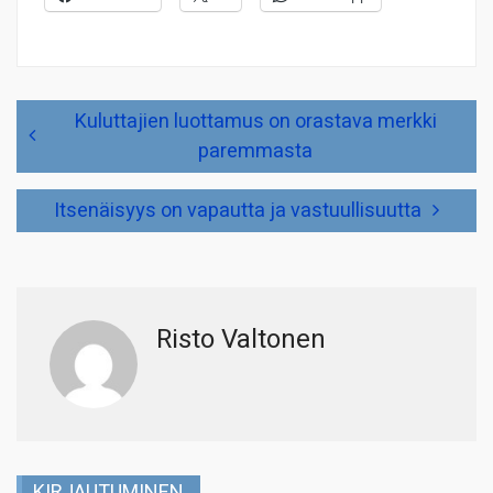
Artikkelien
Kuluttajien luottamus on orastava merkki
selaus
paremmasta
Itsenäisyys on vapautta ja vastuullisuutta
Risto Valtonen
KIRJAUTUMINEN