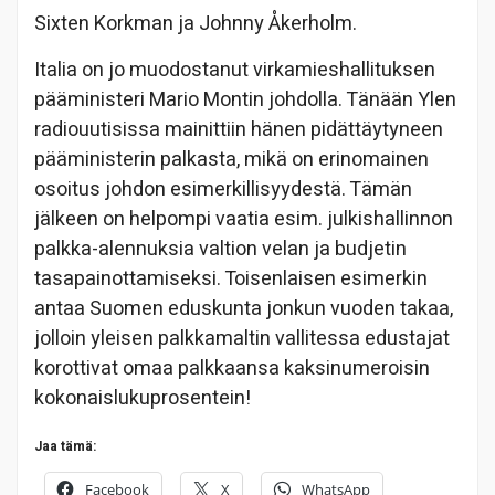
Sixten Korkman ja Johnny Åkerholm.
Italia on jo muodostanut virkamieshallituksen
pääministeri Mario Montin johdolla. Tänään Ylen
radiouutisissa mainittiin hänen pidättäytyneen
pääministerin palkasta, mikä on erinomainen
osoitus johdon esimerkillisyydestä. Tämän
jälkeen on helpompi vaatia esim. julkishallinnon
palkka-alennuksia valtion velan ja budjetin
tasapainottamiseksi. Toisenlaisen esimerkin
antaa Suomen eduskunta jonkun vuoden takaa,
jolloin yleisen palkkamaltin vallitessa edustajat
korottivat omaa palkkaansa kaksinumeroisin
kokonaislukuprosentein!
Jaa tämä:
Facebook
X
WhatsApp