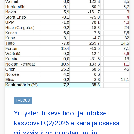
TALOUS
Yritysten liikevaihdot ja tulokset
kasvoivat Q2/2026 aikana ja osassa
yrityksistä on jo potentiaalia