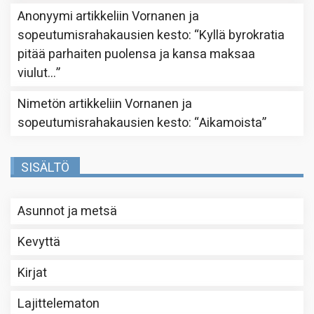
Anonyymi
artikkeliin
Vornanen ja
sopeutumisrahakausien kesto
: “
Kyllä byrokratia
pitää parhaiten puolensa ja kansa maksaa
viulut…
”
Nimetön
artikkeliin
Vornanen ja
sopeutumisrahakausien kesto
: “
Aikamoista
”
SISÄLTÖ
Asunnot ja metsä
Kevyttä
Kirjat
Lajittelematon