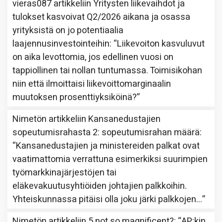
vieras087
artikkeliin
Yritysten liikevaihdot ja
tulokset kasvoivat Q2/2026 aikana ja osassa
yrityksistä on jo potentiaalia
laajennusinvestointeihin
: “
Liikevoiton kasvuluvut
on aika levottomia, jos edellinen vuosi on
tappiollinen tai nollan tuntumassa. Toimisikohan
niin että ilmoittaisi liikevoittomarginaalin
muutoksen prosenttiyksiköinä?
”
Nimetön
artikkeliin
Kansanedustajien
sopeutumisrahasta 2: sopeutumisrahan määrä
:
“
Kansanedustajien ja ministereiden palkat ovat
vaatimattomia verrattuna esimerkiksi suurimpien
työmarkkinajärjestöjen tai
eläkevakuutusyhtiöiden johtajien palkkoihin.
Yhteiskunnassa pitäisi olla joku järki palkkojen…
”
Nimetön
artikkeliin
5 not so magnificent?
: “
AP:kin