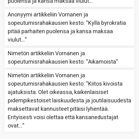
puolensa ja kansa maksaa viulut…
”
Anonyymi
artikkeliin
Vornanen ja
sopeutumisrahakausien kesto
: “
Kyllä byrokratia
pitää parhaiten puolensa ja kansa maksaa
viulut…
”
Nimetön
artikkeliin
Vornanen ja
sopeutumisrahakausien kesto
: “
Aikamoista
”
Nimetön
artikkeliin
Vornanen ja
sopeutumisrahakausien kesto
: “
Kiitos kivoista
ajatuksista. Olet oikeassa, kaikenlaisiset
pidempikestoiset laiskuudesta ja joutilaisuudesta
maksettavat kannusteet pitäisi lyhentää.
Erityisesti voisi olettaa että kansanedustajat
ovat…
”