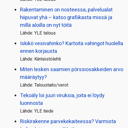
Rakentaminen on nosteessa, palvelualat
hiipuvat yhä – katso grafiikasta missä ja
millä aloilla on nyt töitä
Lähde: YLE talous
Iskikö vesivahinko? Kartoita vahingot huolella
ennen korjausta
Lähde: Kiinteistölehti
Miten lesken saamien pörssi­osakkeiden arvo
määräytyy?
Lähde: Taloustaito/verot
Tekoäly loi juuri viruksia, joita ei löydy
luonnosta
Lähde: YLE tiede
Riskirakenne parvekekaiteessa? Varmista