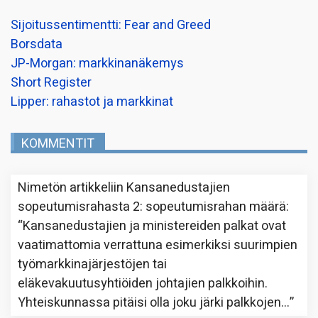
Sijoitussentimentti: Fear and Greed
Borsdata
JP-Morgan: markkinanäkemys
Short Register
Lipper: rahastot ja markkinat
KOMMENTIT
Nimetön
artikkeliin
Kansanedustajien
sopeutumisrahasta 2: sopeutumisrahan määrä
:
“
Kansanedustajien ja ministereiden palkat ovat
vaatimattomia verrattuna esimerkiksi suurimpien
työmarkkinajärjestöjen tai
eläkevakuutusyhtiöiden johtajien palkkoihin.
Yhteiskunnassa pitäisi olla joku järki palkkojen…
”