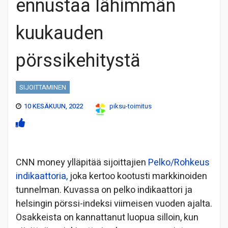
ennustaa lähimmän
kuukauden
pörssikehitystä
SIJOITTAMINEN
10 KESÄKUUN, 2022
piksu-toimitus
CNN money ylläpitää sijoittajien
Pelko/Rohkeus
indikaattoria,
joka kertoo kootusti markkinoiden
tunnelman. Kuvassa on pelko indikaattori ja
helsingin pörssi-indeksi viimeisen vuoden ajalta.
Osakkeista on kannattanut luopua silloin, kun