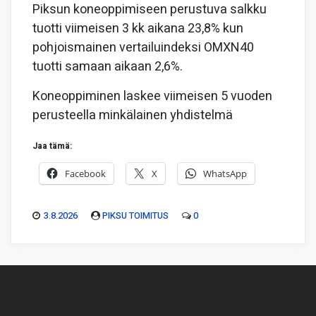
Piksun koneoppimiseen perustuva salkku
tuotti viimeisen 3 kk aikana 23,8% kun
pohjoismainen vertailuindeksi OMXN40
tuotti samaan aikaan 2,6%.
Koneoppiminen laskee viimeisen 5 vuoden
perusteella minkälainen yhdistelmä
Jaa tämä:
Facebook
X
WhatsApp
3.8.2026
PIKSU TOIMITUS
0