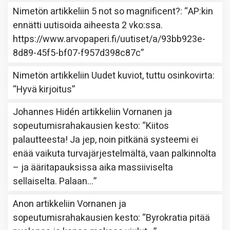
Nimetön
artikkeliin
5 not so magnificent?
: “
AP:kin
ennätti uutisoida aiheesta 2 vko:ssa.
https://www.arvopaperi.fi/uutiset/a/93bb923e-
8d89-45f5-bf07-f957d398c87c
”
Nimetön
artikkeliin
Uudet kuviot, tuttu osinkovirta
:
“
Hyvä kirjoitus
”
Johannes Hidén
artikkeliin
Vornanen ja
sopeutumisrahakausien kesto
: “
Kiitos
palautteesta! Ja jep, noin pitkänä systeemi ei
enää vaikuta turvajärjestelmältä, vaan palkinnolta
– ja ääritapauksissa aika massiiviselta
sellaiselta. Palaan…
”
Anon
artikkeliin
Vornanen ja
sopeutumisrahakausien kesto
: “
Byrokratia pitää