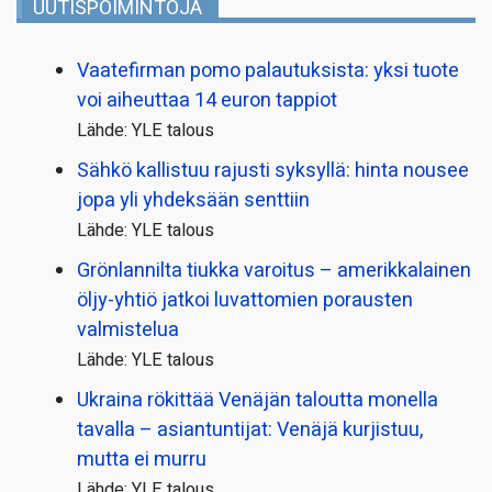
UUTISPOIMINTOJA
Vaatefirman pomo palautuksista: yksi tuote
voi aiheuttaa 14 euron tappiot
Lähde: YLE talous
Sähkö kallistuu rajusti syksyllä: hinta nousee
jopa yli yhdeksään senttiin
Lähde: YLE talous
Grönlannilta tiukka varoitus – amerikkalainen
öljy-yhtiö jatkoi luvattomien porausten
valmistelua
Lähde: YLE talous
Ukraina rökittää Venäjän taloutta monella
tavalla – asiantuntijat: Venäjä kurjistuu,
mutta ei murru
Lähde: YLE talous