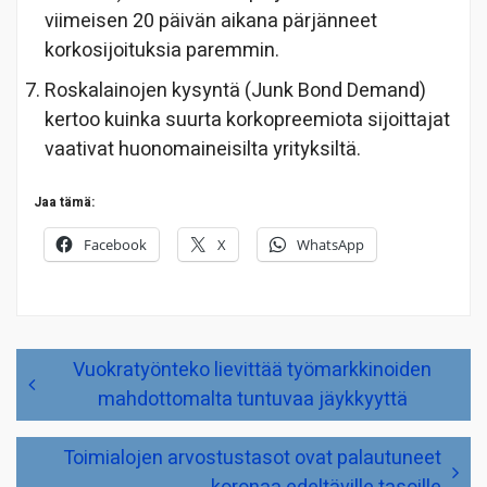
viimeisen 20 päivän aikana pärjänneet
korkosijoituksia paremmin.
Roskalainojen kysyntä (Junk Bond Demand)
kertoo kuinka suurta korkopreemiota sijoittajat
vaativat huonomaineisilta yrityksiltä.
Jaa tämä:
Facebook
X
WhatsApp
Artikkelien
Vuokratyönteko lievittää työmarkkinoiden
selaus
mahdottomalta tuntuvaa jäykkyyttä
Toimialojen arvostustasot ovat palautuneet