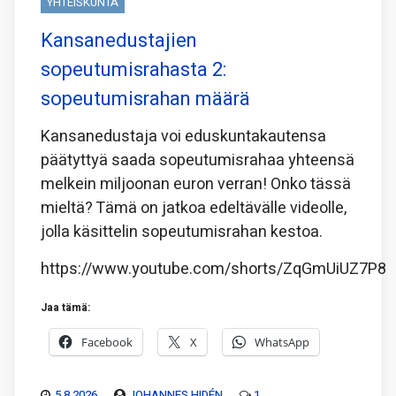
YHTEISKUNTA
Kansanedustajien
sopeutumisrahasta 2:
sopeutumisrahan määrä
Kansanedustaja voi eduskuntakautensa
päätyttyä saada sopeutumisrahaa yhteensä
melkein miljoonan euron verran! Onko tässä
mieltä? Tämä on jatkoa edeltävälle videolle,
jolla käsittelin sopeutumisrahan kestoa.
https://www.youtube.com/shorts/ZqGmUiUZ7P8
Jaa tämä:
Facebook
X
WhatsApp
5.8.2026
JOHANNES HIDÉN
1