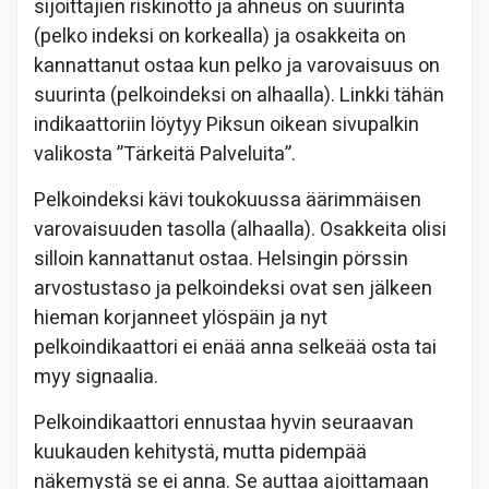
sijoittajien riskinotto ja ahneus on suurinta
(pelko indeksi on korkealla) ja osakkeita on
kannattanut ostaa kun pelko ja varovaisuus on
suurinta (pelkoindeksi on alhaalla). Linkki tähän
indikaattoriin löytyy Piksun oikean sivupalkin
valikosta ”Tärkeitä Palveluita”.
Pelkoindeksi kävi toukokuussa äärimmäisen
varovaisuuden tasolla (alhaalla). Osakkeita olisi
silloin kannattanut ostaa. Helsingin pörssin
arvostustaso ja pelkoindeksi ovat sen jälkeen
hieman korjanneet ylöspäin ja nyt
pelkoindikaattori ei enää anna selkeää osta tai
myy signaalia.
Pelkoindikaattori ennustaa hyvin seuraavan
kuukauden kehitystä, mutta pidempää
näkemystä se ei anna. Se auttaa ajoittamaan