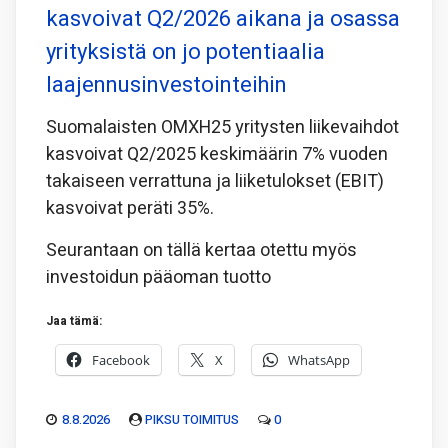
kasvoivat Q2/2026 aikana ja osassa
yrityksistä on jo potentiaalia
laajennusinvestointeihin
Suomalaisten OMXH25 yritysten liikevaihdot
kasvoivat Q2/2025 keskimäärin 7% vuoden
takaiseen verrattuna ja liiketulokset (EBIT)
kasvoivat peräti 35%.
Seurantaan on tällä kertaa otettu myös
investoidun pääoman tuotto
Jaa tämä:
Facebook
X
WhatsApp
8.8.2026
PIKSU TOIMITUS
0