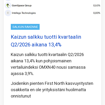
SALKUN RAKENNE
Kaizun salkku tuotti kvartaalin
Q2/2026 aikana 13,4%
Kaizun salkku tuotti kvartaalin Q2/2026
aikana 13,4% kun pohjoismainen
vertailuindeksi OMXN40 nousi samassa
ajassa 3,9%.
Joidenkin pienten First North kasvuyritysten
osakkeita en ole yrityksistäni huolimatta
onnistunut