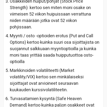
Osakkeiden huiput/pohjat (Stock Price
Strength) kertoo sen miten moni osake on
viimeisen 52 viikon huipuissaan verrattuna
niiden määrään jotka ovat 52 viikon
pohjissaan.
Myynti / osto -optioiden erotus (Put and Call
Options) kertoo kuinka suuri osa sijoittajista on
suojannut salkkuaan myyntioptioilla ja kuinka
moni taas yrittää saada huipputuottoa osto-
optioilla
Markkinoiden volatiliteetti (Market
volatility/VIX) kertoo sen minkälaiseksi
sijoittajat ovat arvioineet seuraavan
kuukauden kurssivolatiliteetin.
Turvasatamien kysyntä (Safe Heaven
Demand) kertoo kuinka paljon osakkeet ovat