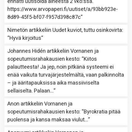
ennätti uutisoida aiheesta 2 vko:ssa.
https://www.arvopaperi.fi/uutiset/a/93bb923e-
8d89-45f5-bf07-f957d398c87c
”
Nimetön
artikkeliin
Uudet kuviot, tuttu osinkovirta
:
“
Hyvä kirjoitus
”
Johannes Hidén
artikkeliin
Vornanen ja
sopeutumisrahakausien kesto
: “
Kiitos
palautteesta! Ja jep, noin pitkänä systeemi ei
enää vaikuta turvajärjestelmältä, vaan palkinnolta
– ja ääritapauksissa aika massiiviselta
sellaiselta. Palaan…
”
Anon
artikkeliin
Vornanen ja
sopeutumisrahakausien kesto
: “
Byrokratia pitää
puolensa ja kansa maksaa viulut…
”