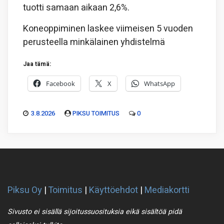
tuotti samaan aikaan 2,6%.
Koneoppiminen laskee viimeisen 5 vuoden
perusteella minkälainen yhdistelmä
Jaa tämä:
Facebook
X
WhatsApp
3.8.2026
PIKSU TOIMITUS
0
Piksu Oy
|
Toimitus
|
Käyttöehdot
|
Mediakortti
Sivusto ei sisällä sijoitussuosituksia eikä sisältöä pidä