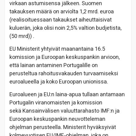
virkaan astumisensa jälkeen. Suomen
takauksen määrä on arviolta 1,2 mrd. euroa
(realisoituessaan takaukset aiheuttaisivat
kuluerän, joka olisi noin 2,5% valtion budjetista,
(50 mrd)) .
EU Ministerit yhtyivät maanantaina 16.5
komission ja Euroopan keskuspankin arvioon,
että lainan antaminen Portugalille on
perusteltua rahoitusvakauden turvaamiseksi
euroalueella ja koko Euroopan unionissa.
Euroalueen ja EU:n laina-apua tullaan antamaan
Portugalin viranomaisten ja komission
sekä Kansainvälisen valuuttarahasto IMF:n ja
Euroopan keskuspankin neuvotteleman
ohjelman perusteella. Ministerit hyväksyivät
kolmevuotisen EU/IMF-ohjelman, joka on