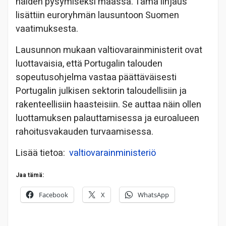
näiden pysymiseksi maassa. Tämä linjaus
lisättiin euroryhmän lausuntoon Suomen
vaatimuksesta.
Lausunnon mukaan valtiovarainministerit ovat
luottavaisia, että Portugalin talouden
sopeutusohjelma vastaa päättäväisesti
Portugalin julkisen sektorin taloudellisiin ja
rakenteellisiin haasteisiin. Se auttaa näin ollen
luottamuksen palauttamisessa ja euroalueen
rahoitusvakauden turvaamisessa.
Lisää tietoa:
valtiovarainministeriö
Jaa tämä:
Facebook
X
WhatsApp