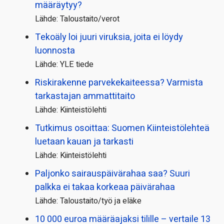
määräytyy?
Lähde: Taloustaito/verot
Tekoäly loi juuri viruksia, joita ei löydy
luonnosta
Lähde: YLE tiede
Riskirakenne parvekekaiteessa? Varmista
tarkastajan ammattitaito
Lähde: Kiinteistölehti
Tutkimus osoittaa: Suomen Kiinteistölehteä
luetaan kauan ja tarkasti
Lähde: Kiinteistölehti
Paljonko sairauspäivä­rahaa saa? Suuri
palkka ei takaa korkeaa päivärahaa
Lähde: Taloustaito/työ ja eläke
10 000 euroa määräajaksi tilille – vertaile 13