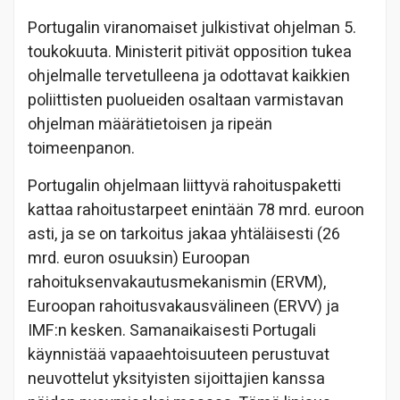
Portugalin viranomaiset julkistivat ohjelman 5.
toukokuuta. Ministerit pitivät opposition tukea
ohjelmalle tervetulleena ja odottavat kaikkien
poliittisten puolueiden osaltaan varmistavan
ohjelman määrätietoisen ja ripeän
toimeenpanon.
Portugalin ohjelmaan liittyvä rahoituspaketti
kattaa rahoitustarpeet enintään 78 mrd. euroon
asti, ja se on tarkoitus jakaa yhtäläisesti (26
mrd. euron osuuksin) Euroopan
rahoituksenvakautusmekanismin (ERVM),
Euroopan rahoitusvakausvälineen (ERVV) ja
IMF:n kesken. Samanaikaisesti Portugali
käynnistää vapaaehtoisuuteen perustuvat
neuvottelut yksityisten sijoittajien kanssa