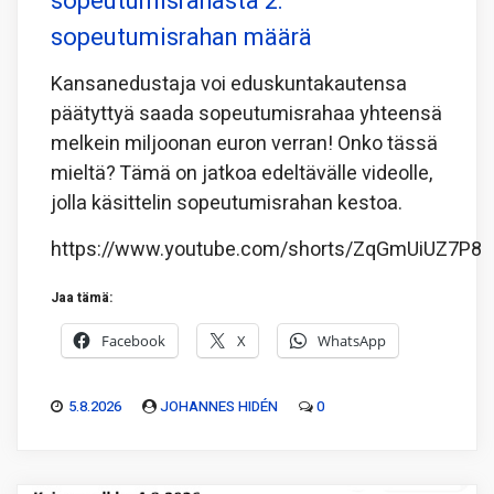
sopeutumisrahasta 2:
sopeutumisrahan määrä
Kansanedustaja voi eduskuntakautensa
päätyttyä saada sopeutumisrahaa yhteensä
melkein miljoonan euron verran! Onko tässä
mieltä? Tämä on jatkoa edeltävälle videolle,
jolla käsittelin sopeutumisrahan kestoa.
https://www.youtube.com/shorts/ZqGmUiUZ7P8
Jaa tämä:
Facebook
X
WhatsApp
5.8.2026
JOHANNES HIDÉN
0