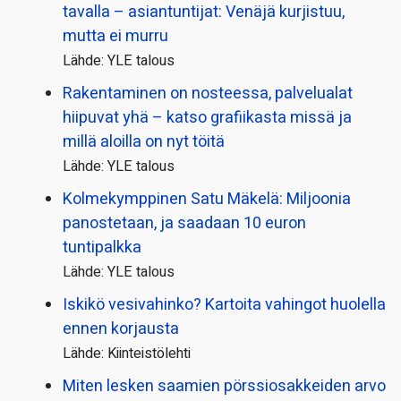
tavalla – asiantuntijat: Venäjä kurjistuu,
mutta ei murru
Lähde: YLE talous
Rakentaminen on nosteessa, palvelualat
hiipuvat yhä – katso grafiikasta missä ja
millä aloilla on nyt töitä
Lähde: YLE talous
Kolmekymppinen Satu Mäkelä: Miljoonia
panostetaan, ja saadaan 10 euron
tuntipalkka
Lähde: YLE talous
Iskikö vesivahinko? Kartoita vahingot huolella
ennen korjausta
Lähde: Kiinteistölehti
Miten lesken saamien pörssi­osakkeiden arvo