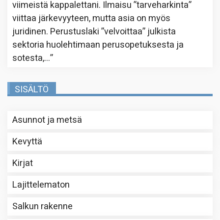
viimeistä kappalettani. Ilmaisu ”tarveharkinta”
viittaa järkevyyteen, mutta asia on myös
juridinen. Perustuslaki ”velvoittaa” julkista
sektoria huolehtimaan perusopetuksesta ja
sotesta,…
”
SISÄLTÖ
Asunnot ja metsä
Kevyttä
Kirjat
Lajittelematon
Salkun rakenne