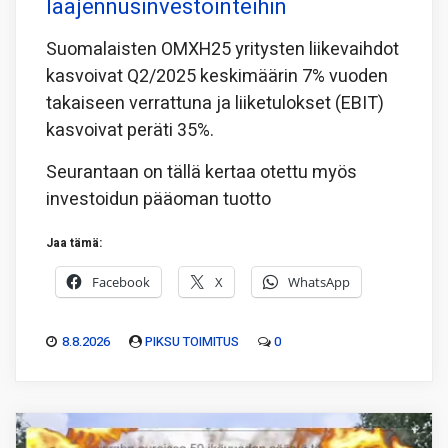
laajennusinvestointeihin
Suomalaisten OMXH25 yritysten liikevaihdot
kasvoivat Q2/2025 keskimäärin 7% vuoden
takaiseen verrattuna ja liiketulokset (EBIT)
kasvoivat peräti 35%.
Seurantaan on tällä kertaa otettu myös
investoidun pääoman tuotto
Jaa tämä:
Facebook
X
WhatsApp
8.8.2026
PIKSU TOIMITUS
0