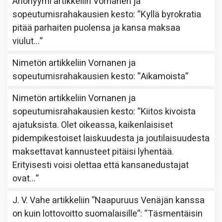
Anonyymi
artikkeliin
Vornanen ja
sopeutumisrahakausien kesto
: “
Kyllä byrokratia
pitää parhaiten puolensa ja kansa maksaa
viulut…
”
Nimetön
artikkeliin
Vornanen ja
sopeutumisrahakausien kesto
: “
Aikamoista
”
Nimetön
artikkeliin
Vornanen ja
sopeutumisrahakausien kesto
: “
Kiitos kivoista
ajatuksista. Olet oikeassa, kaikenlaisiset
pidempikestoiset laiskuudesta ja joutilaisuudesta
maksettavat kannusteet pitäisi lyhentää.
Erityisesti voisi olettaa että kansanedustajat
ovat…
”
J. V. Vahe
artikkeliin
”Naapuruus Venäjän kanssa
on kuin lottovoitto suomalaisille”
: “
Täsmentäisin