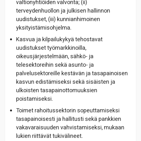
valtionyhtiöiden valvonta; (ii)
terveydenhuollon ja julkisen hallinnon
uudistukset, (iii) kunnianhimoinen
yksityistämisohjelma.
Kasvua ja kilpailukykyä tehostavat
uudistukset työmarkkinoilla,
oikeusjärjestelmään, sähkö- ja
telesektoreihin sekä asunto- ja
palvelusektoreille kestävän ja tasapainoisen
kasvun edistämiseksi sekä sisäisten ja
ulkoisten tasapainottomuuksien
poistamiseksi.
Toimet rahoitussektorin sopeuttamiseksi
tasapainoisesti ja hallitusti sekä pankkien
vakavaraisuuden vahvistamiseksi, mukaan
lukien riittävät tukivälineet.