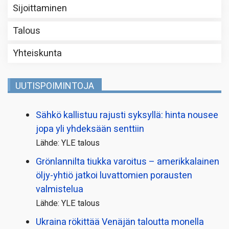
Sijoittaminen
Talous
Yhteiskunta
UUTISPOIMINTOJA
Sähkö kallistuu rajusti syksyllä: hinta nousee
jopa yli yhdeksään senttiin
Lähde: YLE talous
Grönlannilta tiukka varoitus – amerikkalainen
öljy-yhtiö jatkoi luvattomien porausten
valmistelua
Lähde: YLE talous
Ukraina rökittää Venäjän taloutta monella