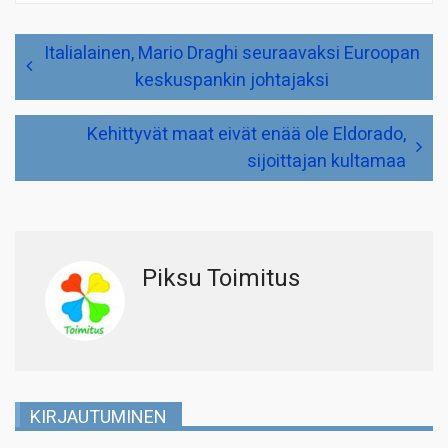
Artikkelien
Italialainen, Mario Draghi seuraavaksi Euroopan
selaus
keskuspankin johtajaksi
Kehittyvät maat eivät enää ole Eldorado,
sijoittajan kultamaa
Piksu Toimitus
KIRJAUTUMINEN