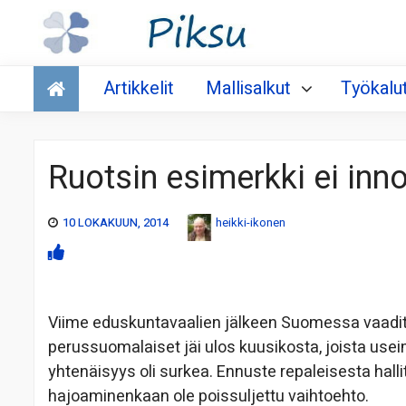
Talous
Artikkelit
Mallisalkut
Työkalu
Ruotsin esimerkki ei inno
10 LOKAKUUN, 2014
heikki-ikonen
Viime eduskuntavaalien jälkeen Suomessa vaadittii
perussuomalaiset jäi ulos kuusikosta, joista useimm
yhtenäisyys oli surkea. Ennuste repaleisesta hallit
hajoaminenkaan ole poissuljettu vaihtoehto.