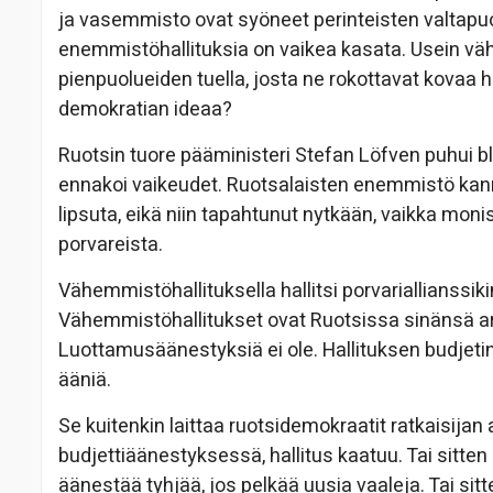
ja vasemmisto ovat syöneet perinteisten valtapuol
enemmistöhallituksia on vaikea kasata. Usein vä
pienpuolueiden tuella, josta ne rokottavat kovaa 
demokratian ideaa?
Ruotsin tuore pääministeri Stefan Löfven puhui b
ennakoi vaikeudet. Ruotsalaisten enemmistö kann
lipsuta, eikä niin tapahtunut nytkään, vaikka mon
porvareista.
Vähemmistöhallituksella hallitsi porvariallianssik
Vähemmistöhallitukset ovat Ruotsissa sinänsä ark
Luottamusäänestyksiä ei ole. Hallituksen budjetin
ääniä.
Se kuitenkin laittaa ruotsidemokraatit ratkaisija
budjettiäänestyksessä, hallitus kaatuu. Tai sitten 
äänestää tyhjää, jos pelkää uusia vaaleja. Tai 