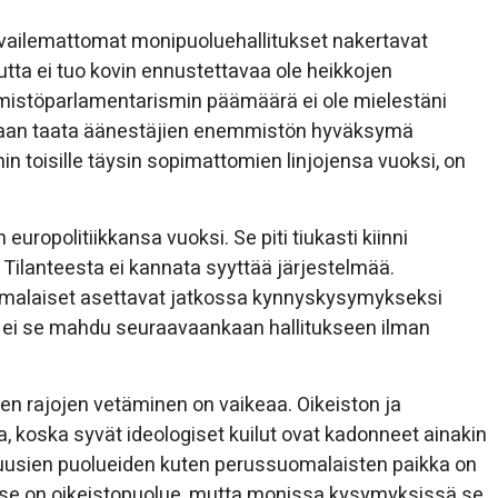
aavailemattomat monipuoluehallitukset nakertavat
mutta ei tuo kovin ennustettavaa ole heikkojen
mistöparlamentarismin päämäärä ei ole mielestäni
, vaan taata äänestäjien enemmistön hyväksymä
hin toisille täysin sopimattomien linjojensa vuoksi, on
uropolitiikkansa vuoksi. Se piti tiukasti kiinni
 Tilanteesta ei kannata syyttää järjestelmää.
uomalaiset asettavat jatkossa kynnyskysymykseksi
, ei se mahdu seuraavaankaan hallitukseen ilman
ien rajojen vetäminen on vaikeaa. Oikeiston ja
, koska syvät ideologiset kuilut ovat kadonneet ainakin
ta uusien puolueiden kuten perussuomalaisten paikka on
se on oikeistopuolue, mutta monissa kysymyksissä se