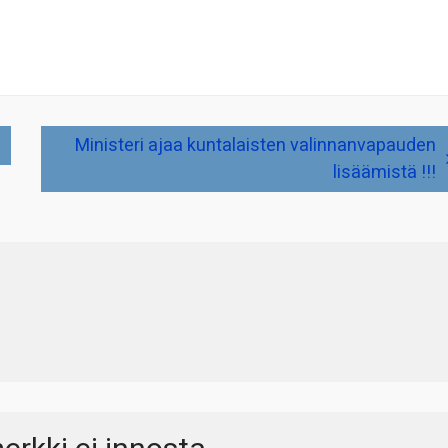
Ministeri ajaa kuntalaisten valinnanvapauden
lisäämistä !!!