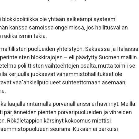
i blokkipolitiikka ole yhtään selkeämpi systeemi
elmän kanssa samoissa ongelmissa, jos hallitusvallan
 radikalismin takia.
t maltillisten puolueiden yhteistyön. Saksassa ja Italiassa
 perinteisten blokkirajojen – eli päädytty Suomen malliin.
setelma poliittisten vaihtoehtojen osalta, mutta toimii se
ella kerjuulla juoksevat vähemmistöhallitukset ole
tavat vaa´ankielipuolueet suhteettomaan asemaan,
ne.
 laajalla rintamalla porvariallianssi ei hävinnyt. Meillä
ti pärjänneiden pienten porvaripuolueiden ja vihreiden
. Rökäletappion kärsinyt kokoomus miettisi
vasemmistopuolueen seurana. Kukaan ei parkuisi