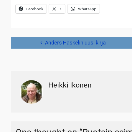
Facebook
X
WhatsApp
Artikkelien
Anders Haskelin uusi kirja
selaus
Heikki Ikonen