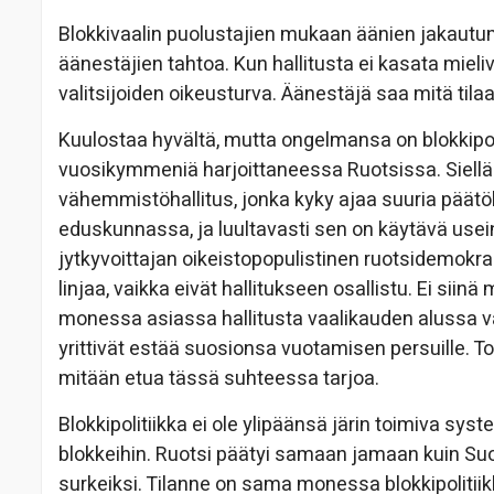
Blokkivaalin puolustajien mukaan äänien jakautum
äänestäjien tahtoa. Kun hallitusta ei kasata mieli
valitsijoiden oikeusturva. Äänestäjä saa mitä tilaa
Kuulostaa hyvältä, mutta ongelmansa on blokkipol
vuosikymmeniä harjoittaneessa Ruotsissa. Siellä 
vähemmistöhallitus, jonka kyky ajaa suuria päätö
eduskunnassa, ja luultavasti sen on käytävä usein
jytkyvoittajan oikeistopopulistinen ruotsidemokr
linjaa, vaikka eivät hallitukseen osallistu. Ei siin
monessa asiassa hallitusta vaalikauden alussa var
yrittivät estää suosionsa vuotamisen persuille. Toi
mitään etua tässä suhteessa tarjoa.
Blokkipolitiikka ei ole ylipäänsä järin toimiva sy
blokkeihin. Ruotsi päätyi samaan jamaan kuin Suomi
surkeiksi. Tilanne on sama monessa blokkipolitii