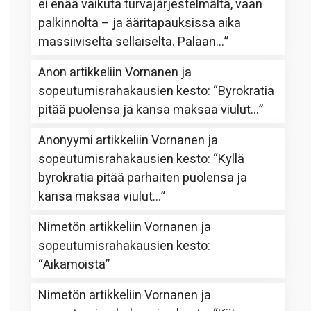
ei enää vaikuta turvajärjestelmältä, vaan
palkinnolta – ja ääritapauksissa aika
massiiviselta sellaiselta. Palaan…
”
Anon
artikkeliin
Vornanen ja
sopeutumisrahakausien kesto
: “
Byrokratia
pitää puolensa ja kansa maksaa viulut…
”
Anonyymi
artikkeliin
Vornanen ja
sopeutumisrahakausien kesto
: “
Kyllä
byrokratia pitää parhaiten puolensa ja
kansa maksaa viulut…
”
Nimetön
artikkeliin
Vornanen ja
sopeutumisrahakausien kesto
:
“
Aikamoista
”
Nimetön
artikkeliin
Vornanen ja