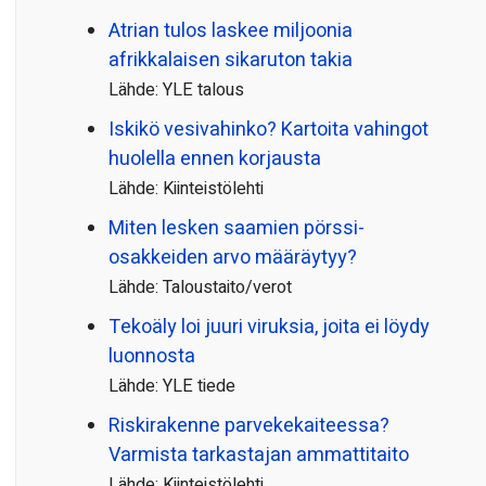
Atrian tulos laskee miljoonia
afrikkalaisen sikaruton takia
Lähde: YLE talous
Iskikö vesivahinko? Kartoita vahingot
huolella ennen korjausta
Lähde: Kiinteistölehti
Miten lesken saamien pörssi­
osakkeiden arvo määräytyy?
Lähde: Taloustaito/verot
Tekoäly loi juuri viruksia, joita ei löydy
luonnosta
Lähde: YLE tiede
Riskirakenne parvekekaiteessa?
Varmista tarkastajan ammattitaito
Lähde: Kiinteistölehti