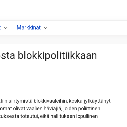
t
Markkinat
sta blokkipolitiikkaan
n siirtymistä blokkivaaleihin, koska jytkäyttänyt
at olivat vaalien häviäjiä, joiden poliittinen
uksesta toteutui, eikä hallituksen lopullinen