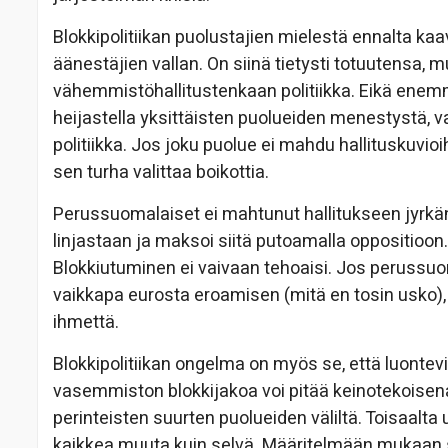
Blokkipolitiikan puolustajien mielestä ennalta k
äänestäjien vallan. On siinä tietysti totuutensa, 
vähemmistöhallitustenkaan politiikka. Eikä enem
heijastella yksittäisten puolueiden menestystä
politiikka. Jos joku puolue ei mahdu hallituskuvioi
sen turha valittaa boikottia.
Perussuomalaiset ei mahtunut hallitukseen jyrkän e
linjastaan ja maksoi siitä putoamalla oppositioon.
Blokkiutuminen ei vaivaan tehoaisi. Jos peruss
vaikkapa eurosta eroamisen (mitä en tosin usko)
ihmettä.
Blokkipolitiikan ongelma on myös se, että luontev
vasemmiston blokkijakoa voi pitää keinotekoisena
perinteisten suurten puolueiden väliltä. Toisaal
kaikkea muuta kuin selvä. Määritelmään mukaan 