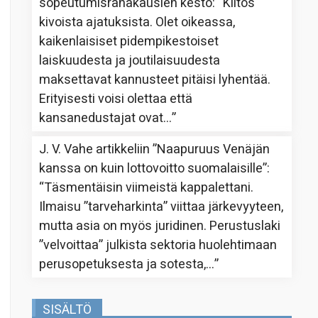
sopeutumisrahakausien kesto
: “
Kiitos
kivoista ajatuksista. Olet oikeassa,
kaikenlaisiset pidempikestoiset
laiskuudesta ja joutilaisuudesta
maksettavat kannusteet pitäisi lyhentää.
Erityisesti voisi olettaa että
kansanedustajat ovat…
”
J. V. Vahe
artikkeliin
”Naapuruus Venäjän
kanssa on kuin lottovoitto suomalaisille”
:
“
Täsmentäisin viimeistä kappalettani.
Ilmaisu ”tarveharkinta” viittaa järkevyyteen,
mutta asia on myös juridinen. Perustuslaki
”velvoittaa” julkista sektoria huolehtimaan
perusopetuksesta ja sotesta,…
”
SISÄLTÖ