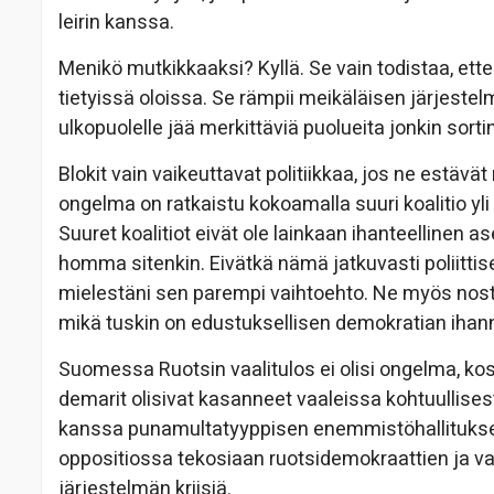
leirin kanssa.
Menikö mutkikkaaksi? Kyllä. Se vain todistaa, ette
tietyissä oloissa. Se rämpii meikäläisen järjest
ulkopuolelle jää merkittäviä puolueita jonkin sortin
Blokit vain vaikeuttavat politiikkaa, jos ne estävä
ongelma on ratkaistu kokoamalla suuri koalitio yli
Suuret koalitiot eivät ole lainkaan ihanteellinen a
homma sitenkin. Eivätkä nämä jatkuvasti poliittis
mielestäni sen parempi vaihtoehto. Ne myös nos
mikä tuskin on edustuksellisen demokratian ihan
Suomessa Ruotsin vaalitulos ei olisi ongelma, koska
demarit olisivat kasanneet vaaleissa kohtuullises
kanssa punamultatyyppisen enemmistöhallituksen
oppositiossa tekosiaan ruotsidemokraattien ja 
järjestelmän kriisiä.