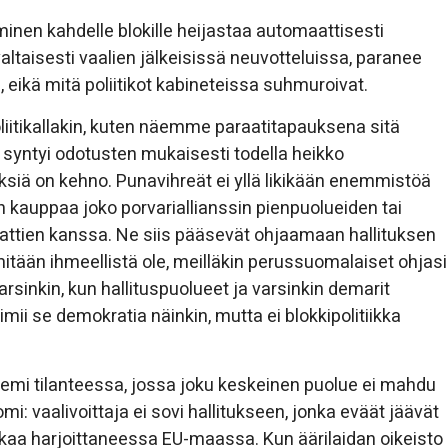
inen kahdelle blokille heijastaa automaattisesti
valtaisesti vaalien jälkeisissä neuvotteluissa, paranee
, eikä mitä poliitikot kabineteissa suhmuroivat.
iitikallakin, kuten näemme paraatitapauksena sitä
syntyi odotusten mukaisesti todella heikko
ksiä on kehno. Punavihreät ei yllä likikään enemmistöä
 kauppaa joko porvariallianssin pienpuolueiden tai
aattien kanssa. Ne siis pääsevät ohjaamaan hallituksen
ä mitään ihmeellistä ole, meilläkin perussuomalaiset ohjasi
sinkin, kun hallituspuolueet ja varsinkin demarit
mii se demokratia näinkin, mutta ei blokkipolitiikka
steemi tilanteessa, jossa joku keskeinen puolue ei mahdu
: vaalivoittaja ei sovi hallitukseen, jonka eväät jäävät
kkaa harjoittaneessa EU-maassa. Kun äärilaidan oikeisto