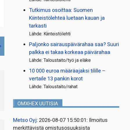
Tutkimus osoittaa: Suomen
Kiinteistölehteä luetaan kauan ja
tarkasti
Lähde: Kiinteistölehti
Paljonko sairauspäivä­rahaa saa? Suuri
palkka ei takaa korkeaa päivärahaa
Lähde: Taloustaito/työ ja eläke
10 000 euroa määräajaksi tilille –
vertaile 13 pankin korot
Lähde: Taloustaito/rahat
OMXHEX UUTISIA
Metso Oyj
: 2026-08-07 15:50:01: Ilmoitus
merkittävistä omistusosuuksista