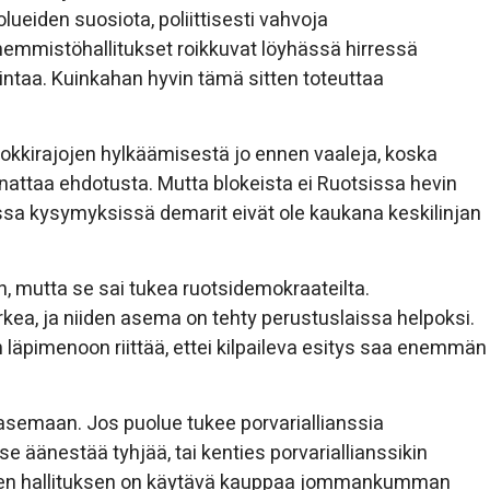
ueiden suosiota, poliittisesti vahvoja
hemmistöhallitukset roikkuvat löyhässä hirressä
hintaa. Kuinkahan hyvin tämä sitten toteuttaa
lokkirajojen hylkäämisestä jo ennen vaaleja, koska
attaa ehdotusta. Mutta blokeista ei Ruotsissa hevin
issa kysymyksissä demarit eivät ole kaukana keskilinjan
in, mutta se sai tukea ruotsidemokraateilta.
ea, ja niiden asema on tehty perustuslaissa helpoksi.
 läpimenoon riittää, ettei kilpaileva esitys saa enemmän
n asemaan. Jos puolue tukee porvariallianssia
se äänestää tyhjää, tai kenties porvariallianssikin
sitten hallituksen on käytävä kauppaa jommankumman