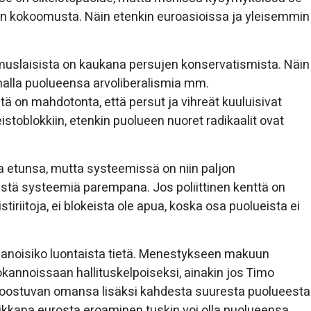
in kokoomusta. Näin etenkin euroasioissa ja yleisemmin
slaisista on kaukana persujen konservatismista. Näin
malla puolueensa arvoliberalismia mm.
on mahdotonta, että persut ja vihreät kuuluisivat
istoblokkiin, etenkin puolueen nuoret radikaalit ovat
ta etunsa, mutta systeemissä on niin paljon
istä systeemiä parempana. Jos poliittinen kenttä on
stiriitoja, ei blokeista ole apua, koska osa puolueista ei
anoisiko luontaista tietä. Menestykseen makuun
kannoissaan hallituskelpoiseksi, ainakin jos Timo
 koostuvan omansa lisäksi kahdesta suuresta puolueesta
 vaikkapa eurosta eroaminen tuskin voi olla puolueensa