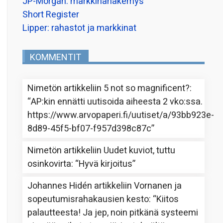
JP-Morgan: markkinanäkemys
Short Register
Lipper: rahastot ja markkinat
KOMMENTIT
Nimetön
artikkeliin
5 not so magnificent?
:
“
AP:kin ennätti uutisoida aiheesta 2 vko:ssa.
https://www.arvopaperi.fi/uutiset/a/93bb923e-
8d89-45f5-bf07-f957d398c87c
”
Nimetön
artikkeliin
Uudet kuviot, tuttu
osinkovirta
: “
Hyvä kirjoitus
”
Johannes Hidén
artikkeliin
Vornanen ja
sopeutumisrahakausien kesto
: “
Kiitos
palautteesta! Ja jep, noin pitkänä systeemi