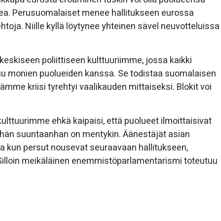
ukea. Perusuomalaiset menee hallitukseen eurossa
htoja. Niille kyllä löytynee yhteinen sävel neuvotteluissa
skiseen poliittiseen kulttuuriimme, jossa kaikki
stuu monien puolueiden kanssa. Se todistaa suomalaisen
e kriisi tyrehtyi vaalikauden mittaiseksi. Blokit voi
kulttuurimme ehkä kaipaisi, että puolueet ilmoittaisivat
hän suuntaanhan on mentykin. Äänestäjät asian
 ja kun persut nousevat seuraavaan hallitukseen,
 Silloin meikäläinen enemmistöparlamentarismi toteutuu