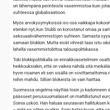
on lähempänä perinteistä vasemmistoa kuin jota
suhteessa globalisaatioon.
Myös arvokysymyksissä iso osa vaikkapa kokoomu
etenkin nyt, kun Stubb on korostanut omaa ja sa
seksuaalivähemmistöjen suhteen. Samasta syystä 
samaan blokkiin. Mutta eivät vihreät taas istu oike
lähellä vasemmistoliittoa talouspolitiikassa.
Toki blokkipolitiikalla on ennakkoasetelmien osal
heikkouksiakin, että on vaikea nähdä sitä meikälä
hyvin risainen eli sen sisällä on sovittamattomia ri
niihin mahdu. Silloin blokeista on vain haittaa.
Suomessa ongelma näyttää tosin jo kadonneen s
päässeet perussuomalaiset on maltillistunut euro
Soinia uskoo. Hän haluaa seuraavan hallituksen
– mitä ne sitten ovatkin. Soini tietää hyvin, että