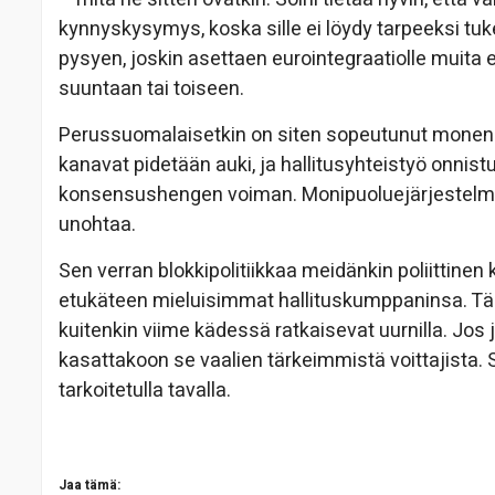
kynnyskysymys, koska sille ei löydy tarpeeksi t
pysyen, joskin asettaen eurointegraatiolle muita e
suuntaan tai toiseen.
Perussuomalaisetkin on siten sopeutunut monenke
kanavat pidetään auki, ja hallitusyhteistyö onni
konsensushengen voiman. Monipuoluejärjestelmämm
unohtaa.
Sen verran blokkipolitiikkaa meidänkin poliittinen 
etukäteen mieluisimmat hallituskumppaninsa. Tä
kuitenkin viime kädessä ratkaisevat uurnilla. Jos
kasattakoon se vaalien tärkeimmistä voittajista.
tarkoitetulla tavalla.
Jaa tämä: