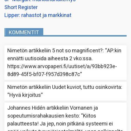
Short Register
Lipper: rahastot ja markkinat
KOMMENTIT
Nimetön
artikkeliin
5 not so magnificent?
: “
AP:kin
ennätti uutisoida aiheesta 2 vko:ssa.
https://www.arvopaperi.fi/uutiset/a/93bb923e-
8d89-45f5-bf07-f957d398c87c
”
Nimetön
artikkeliin
Uudet kuviot, tuttu osinkovirta
:
“
Hyvä kirjoitus
”
Johannes Hidén
artikkeliin
Vornanen ja
sopeutumisrahakausien kesto
: “
Kiitos
palautteesta! Ja jep, noin pitkänä systeemi ei