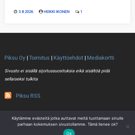
3.8.2026
HEIKKI IKONEN
1
Piksu Oy
|
Toimitus
|
Käyttöehdot
|
Mediakortti
Sivusto ei sisällä sijoitussuosituksia eikä sisältöä pidä
sellaiseksi tulkita
Piksu RSS
Käytämme evästeitä jotka auttavat meitä tuottamaan sinulle
parhaan kokemuksen sivustollamme. Tämä lienee ok?
Ok