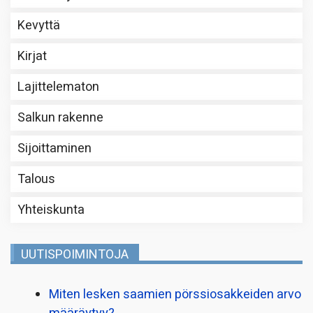
Kevyttä
Kirjat
Lajittelematon
Salkun rakenne
Sijoittaminen
Talous
Yhteiskunta
UUTISPOIMINTOJA
Miten lesken saamien pörssi­osakkeiden arvo