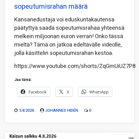
sopeutumisrahan määrä
Kansanedustaja voi eduskuntakautensa
päätyttyä saada sopeutumisrahaa yhteensä
melkein miljoonan euron verran! Onko tässä
mieltä? Tämä on jatkoa edeltävälle videolle,
jolla käsittelin sopeutumisrahan kestoa.
https://www.youtube.com/shorts/ZqGmUiUZ7P8
Jaa tämä:
Facebook
X
WhatsApp
5.8.2026
JOHANNES HIDÉN
0