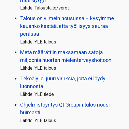
määräytyy?
Lähde: Taloustaito/verot
Talous on viimein nousussa – kysyimme
kauanko kestää, että työllisyys seuraa
perässä
Lähde: YLE talous
Meta määrättiin maksamaan satoja
miljoonia nuorten mielenterveyshoitoon
Lähde: YLE talous
Tekoäly loi juuri viruksia, joita ei löydy
luonnosta
Lähde: YLE tiede
Ohjelmistoyritys Qt Groupin tulos nousi
huimasti
Lähde: YLE talous