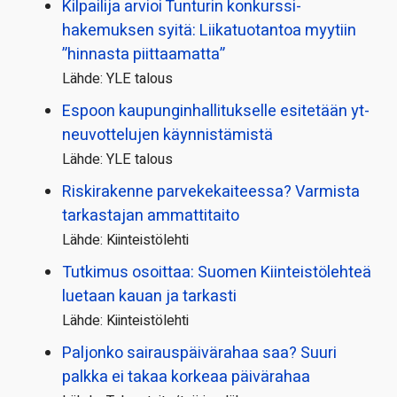
Kilpailija arvioi Tunturin konkurssi­
hakemuksen syitä: Liikatuotantoa myytiin
”hinnasta piittaamatta”
Lähde: YLE talous
Espoon kaupungin­hallitukselle esitetään yt-
neuvottelujen käynnistämistä
Lähde: YLE talous
Riskirakenne parvekekaiteessa? Varmista
tarkastajan ammattitaito
Lähde: Kiinteistölehti
Tutkimus osoittaa: Suomen Kiinteistölehteä
luetaan kauan ja tarkasti
Lähde: Kiinteistölehti
Paljonko sairauspäivä­rahaa saa? Suuri
palkka ei takaa korkeaa päivärahaa