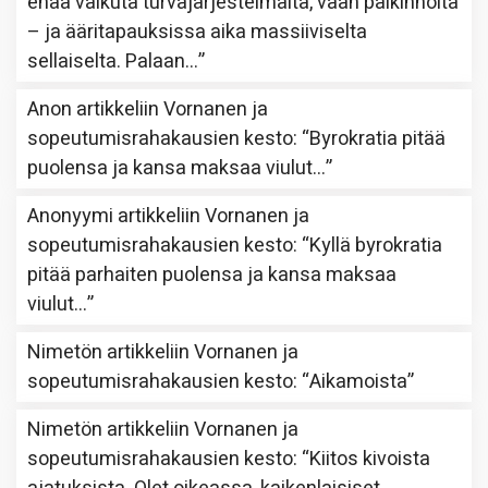
enää vaikuta turvajärjestelmältä, vaan palkinnolta
– ja ääritapauksissa aika massiiviselta
sellaiselta. Palaan…
”
Anon
artikkeliin
Vornanen ja
sopeutumisrahakausien kesto
: “
Byrokratia pitää
puolensa ja kansa maksaa viulut…
”
Anonyymi
artikkeliin
Vornanen ja
sopeutumisrahakausien kesto
: “
Kyllä byrokratia
pitää parhaiten puolensa ja kansa maksaa
viulut…
”
Nimetön
artikkeliin
Vornanen ja
sopeutumisrahakausien kesto
: “
Aikamoista
”
Nimetön
artikkeliin
Vornanen ja
sopeutumisrahakausien kesto
: “
Kiitos kivoista