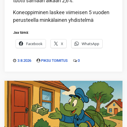
tuotti samaan aikaan 2,6%.
Koneoppiminen laskee viimeisen 5 vuoden
perusteella minkälainen yhdistelmä
Jaa tämä:
Facebook
X
WhatsApp
3.8.2026
PIKSU TOIMITUS
0