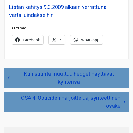
Listan kehitys 9.3.2009 alkaen verrattuna
vertailuindekseihin
Jaa tämä:
Facebook
X
WhatsApp
Artikkelien
Kun suunta muuttuu hedget näyttävät
selaus
kyntensä
OSA 4: Optioiden harjoittelua, synteettinen
osake