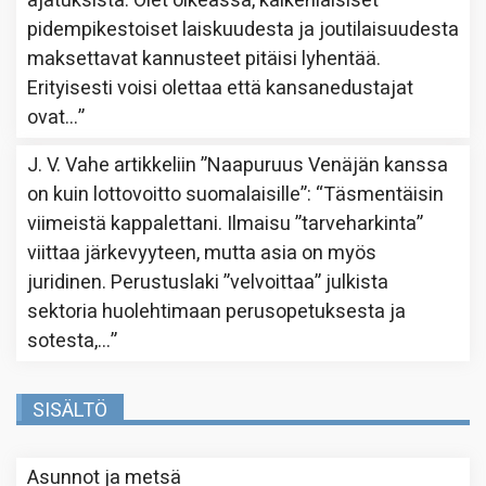
ajatuksista. Olet oikeassa, kaikenlaisiset
pidempikestoiset laiskuudesta ja joutilaisuudesta
maksettavat kannusteet pitäisi lyhentää.
Erityisesti voisi olettaa että kansanedustajat
ovat…
”
J. V. Vahe
artikkeliin
”Naapuruus Venäjän kanssa
on kuin lottovoitto suomalaisille”
: “
Täsmentäisin
viimeistä kappalettani. Ilmaisu ”tarveharkinta”
viittaa järkevyyteen, mutta asia on myös
juridinen. Perustuslaki ”velvoittaa” julkista
sektoria huolehtimaan perusopetuksesta ja
sotesta,…
”
SISÄLTÖ
Asunnot ja metsä