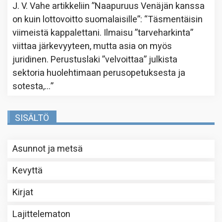
J. V. Vahe
artikkeliin
”Naapuruus Venäjän kanssa
on kuin lottovoitto suomalaisille”
: “
Täsmentäisin
viimeistä kappalettani. Ilmaisu ”tarveharkinta”
viittaa järkevyyteen, mutta asia on myös
juridinen. Perustuslaki ”velvoittaa” julkista
sektoria huolehtimaan perusopetuksesta ja
sotesta,…
”
SISÄLTÖ
Asunnot ja metsä
Kevyttä
Kirjat
Lajittelematon