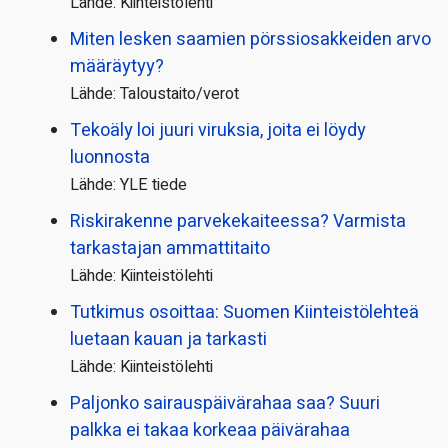
Lähde: Kiinteistölehti
Miten lesken saamien pörssi­osakkeiden arvo
määräytyy?
Lähde: Taloustaito/verot
Tekoäly loi juuri viruksia, joita ei löydy
luonnosta
Lähde: YLE tiede
Riskirakenne parvekekaiteessa? Varmista
tarkastajan ammattitaito
Lähde: Kiinteistölehti
Tutkimus osoittaa: Suomen Kiinteistölehteä
luetaan kauan ja tarkasti
Lähde: Kiinteistölehti
Paljonko sairauspäivä­rahaa saa? Suuri
palkka ei takaa korkeaa päivärahaa