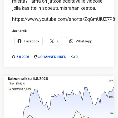
mieltä? Tämä on jatkoa edeltävälle videolle,
jolla käsittelin sopeutumisrahan kestoa.
https://www.youtube.com/shorts/ZqGmUiUZ7P8
Jaa tämä:
Facebook
X
WhatsApp
5.8.2026
JOHANNES HIDÉN
0