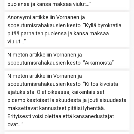
puolensa ja kansa maksaa viulut…
”
Anonyymi
artikkeliin
Vornanen ja
sopeutumisrahakausien kesto
: “
Kyllä byrokratia
pitää parhaiten puolensa ja kansa maksaa
viulut…
”
Nimetön
artikkeliin
Vornanen ja
sopeutumisrahakausien kesto
: “
Aikamoista
”
Nimetön
artikkeliin
Vornanen ja
sopeutumisrahakausien kesto
: “
Kiitos kivoista
ajatuksista. Olet oikeassa, kaikenlaisiset
pidempikestoiset laiskuudesta ja joutilaisuudesta
maksettavat kannusteet pitäisi lyhentää.
Erityisesti voisi olettaa että kansanedustajat
ovat…
”