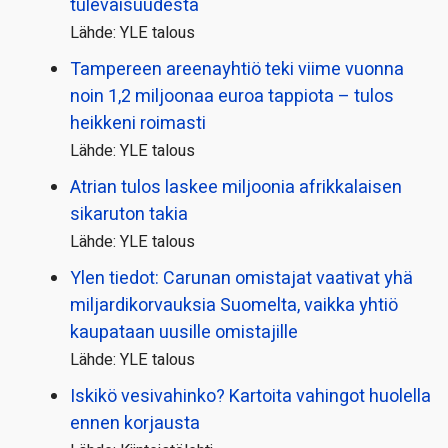
tulevaisuudesta
Lähde: YLE talous
Tampereen areenayhtiö teki viime vuonna
noin 1,2 miljoonaa euroa tappiota – tulos
heikkeni roimasti
Lähde: YLE talous
Atrian tulos laskee miljoonia afrikkalaisen
sikaruton takia
Lähde: YLE talous
Ylen tiedot: Carunan omistajat vaativat yhä
miljardi­korvauksia Suomelta, vaikka yhtiö
kaupataan uusille omistajille
Lähde: YLE talous
Iskikö vesivahinko? Kartoita vahingot huolella
ennen korjausta