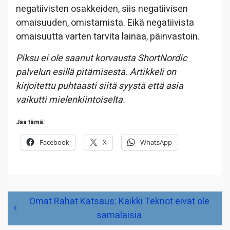
negatiivisten osakkeiden, siis negatiivisen
omaisuuden, omistamista. Eikä negatiivista
omaisuutta varten tarvita lainaa, päinvastoin.
Piksu ei ole saanut korvausta ShortNordic
palvelun esillä pitämisestä. Artikkeli on
kirjoitettu puhtaasti siitä syystä että asia
vaikutti mielenkiintoiselta.
Jaa tämä:
Facebook
X
WhatsApp
Artikkelien
Omat Rahat Katsaus: Kaikki Teknot eivät ole
selaus
samalaisia