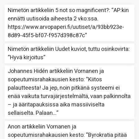
Nimetön
artikkeliin
5 not so magnificent?
: “
AP:kin
ennätti uutisoida aiheesta 2 vko:ssa.
https://www.arvopaperi.fi/uutiset/a/93bb923e-
8d89-45f5-bf07-f957d398c87c
”
Nimetön
artikkeliin
Uudet kuviot, tuttu osinkovirta
:
“
Hyvä kirjoitus
”
Johannes Hidén
artikkeliin
Vornanen ja
sopeutumisrahakausien kesto
: “
Kiitos
palautteesta! Ja jep, noin pitkänä systeemi ei
enää vaikuta turvajärjestelmältä, vaan palkinnolta
– ja ääritapauksissa aika massiiviselta
sellaiselta. Palaan…
”
Anon
artikkeliin
Vornanen ja
sopeutumisrahakausien kesto
: “
Byrokratia pitää