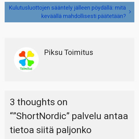
Kulutusluottojen sääntely jälleen pöydällä: mitä
keväällä mahdollisesti päätetään?
Piksu Toimitus
3 thoughts on
“
”ShortNordic” palvelu antaa
tietoa siitä paljonko