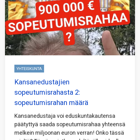
YHTEISKUNTA
Kansanedustajien
sopeutumisrahasta 2:
sopeutumisrahan määrä
Kansanedustaja voi eduskuntakautensa
päätyttyä saada sopeutumisrahaa yhteensä
melkein miljoonan euron verran! Onko tässä