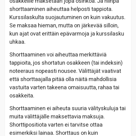
osakkeille maksetaan jopa osinkoa. Ja niinpä
shorttaaminen aiheuttaa helposti tappiota.
Kurssilaskulta suojautuminen on kuin vakuutus.
Se maksaa hieman, mutta on järkevää silloin,
kun ajat ovat erittäin epävarmoja ja kurssilasku
uhkaa.
Shorttaaminen voi aiheuttaa merkittäviä
tappioita, jos shortatun osakkeen (tai indeksin)
noteeraus nopeasti nousee. Välittäjät vaativat
että shorttaajalla pitää olla näitä mahdollisia
vastuita varten takeena omaisuutta, rahaa tai
osakkeita.
Shorttaaminen ei aiheuta suuria välityskuluja tai
muita välittäjälle maksettavia maksuja.
Shorttipositiota varten ei tarvitse ottaa
esimerkiksi lainaa. Shorttaus on kuin