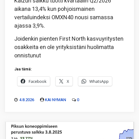
Kaizun salkku tuotti kvartaalin Q2/2026
aikana 13,4% kun pohjoismainen
vertailuindeksi OMXN40 nousi samassa
ajassa 3,9%.
Joidenkin pienten First North kasvuyritysten
osakkeita en ole yrityksistäni huolimatta
onnistunut
Jaa tämä:
Facebook
X
WhatsApp
4.8.2026
KAI NYMAN
0