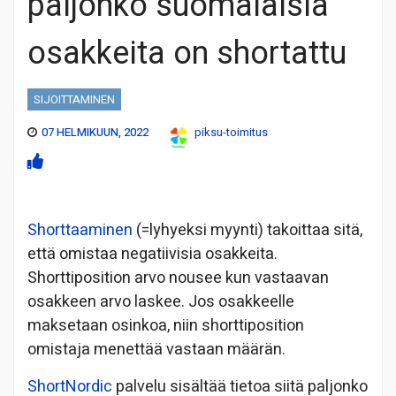
paljonko suomalaisia
osakkeita on shortattu
SIJOITTAMINEN
07 HELMIKUUN, 2022
piksu-toimitus
Shorttaaminen
(=lyhyeksi myynti) takoittaa sitä,
että omistaa negatiivisia osakkeita.
Shorttiposition arvo nousee kun vastaavan
osakkeen arvo laskee. Jos osakkeelle
maksetaan osinkoa, niin shorttiposition
omistaja menettää vastaan määrän.
ShortNordic
palvelu sisältää tietoa siitä paljonko