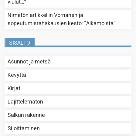
viulut…
”
Nimetön
artikkeliin
Vornanen ja
sopeutumisrahakausien kesto
: “
Aikamoista
”
SISÄLTÖ
Asunnot ja metsä
Kevyttä
Kirjat
Lajittelematon
Salkun rakenne
Sijoittaminen