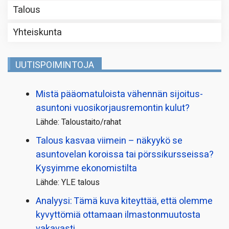
Talous
Yhteiskunta
UUTISPOIMINTOJA
Mistä pääoma­tuloista vähennän sijoitus­
asuntoni vuosikorjaus­remontin kulut?
Lähde: Taloustaito/rahat
Talous kasvaa viimein – näkyykö se
asuntovelan koroissa tai pörssi­kursseissa?
Kysyimme ekonomistilta
Lähde: YLE talous
Analyysi: Tämä kuva kiteyttää, että olemme
kyvyttömiä ottamaan ilmaston­muutosta
vakavasti