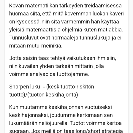
Kovan matematiikan tärkeyden treidaamisessa
huomaa siitä, että mitä kovemman luokan kaveri
on kyseessä, niin sitä varmemmin hän käyttää
yleisiä matemaattisia ohjelmia kuten matlabbia.
Tunnusluvut ovat normaaleja tunnuslukuja ja ei
mitään mutu-meinikiä.
Jotta saisin taas tehtyä vaikutuksen ihmisiin,
niin kuvailen yhden tärkeän mittarin jolla
voimme analysoida tuottojamme.
Sharpen luku = (keskituotto-riskitön
tuotto)/(tuoton keskihajonta)
Kun muutamme keskihajonnan vuotuiseksi
keskihajonnaksi, joudumme kertomaan sen
lukumäärän neliöjuurella. Tuotot voimme kertoa
suoraan. Jos meillä on taas long/short strategia