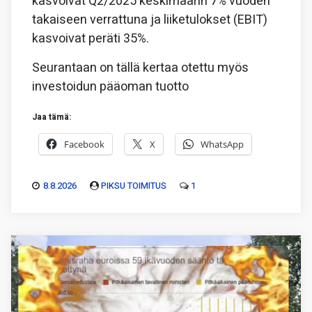
kasvoivat Q2/2025 keskimäärin 7% vuoden
takaiseen verrattuna ja liiketulokset (EBIT)
kasvoivat peräti 35%.
Seurantaan on tällä kertaa otettu myös
investoidun pääoman tuotto
Jaa tämä:
Facebook
X
WhatsApp
8.8.2026
PIKSU TOIMITUS
1