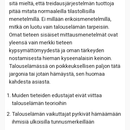
sitä mieltä, että treidausjärjestelmän tuottoja
pitää mitata normaaleilla tilastollisilla
menetelmillä. Ei millään erikoismenetelmillä,
mitkä on luotu vain talouselämän tarpeisiin.
Omat tieteen sisäiset mittausmenetelmät ovat
yleensä vain merkki tieteen
kypsymättömyydestä ja oman tärkeyden
nostamisesta hieman kyseenalaisin keinoin.
Talouselämässä on poikkeuksellisen paljon tätä
jargonia tai jotain hämäystä, sen huomaa
kahdesta asiasta.
Muiden tieteiden edustajat eivät viittaa
talouselämän teorioihin
Talouselämän vaikuttajat pyrkivät hämäämään
ihmisiä ulkoisilla tunnusmerkeillään