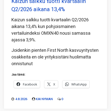
Kaizun salkku tuotti kvartaalin
Q2/2026 aikana 13,4%
Kaizun salkku tuotti kvartaalin Q2/2026
aikana 13,4% kun pohjoismainen
vertailuindeksi OMXN40 nousi samassa
ajassa 3,9%.
Joidenkin pienten First North kasvuyritysten
osakkeita en ole yrityksistäni huolimatta
onnistunut
Jaa tämä:
Facebook
X
WhatsApp
4.8.2026
KAI NYMAN
0