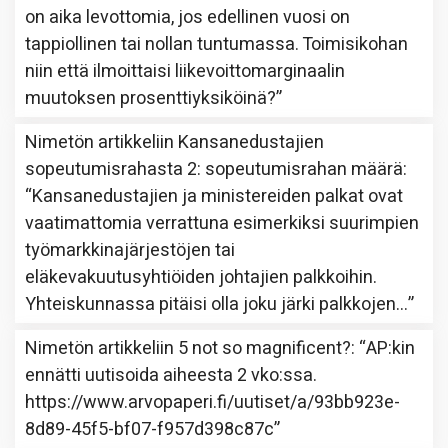
on aika levottomia, jos edellinen vuosi on
tappiollinen tai nollan tuntumassa. Toimisikohan
niin että ilmoittaisi liikevoittomarginaalin
muutoksen prosenttiyksiköinä?
”
Nimetön
artikkeliin
Kansanedustajien
sopeutumisrahasta 2: sopeutumisrahan määrä
:
“
Kansanedustajien ja ministereiden palkat ovat
vaatimattomia verrattuna esimerkiksi suurimpien
työmarkkinajärjestöjen tai
eläkevakuutusyhtiöiden johtajien palkkoihin.
Yhteiskunnassa pitäisi olla joku järki palkkojen…
”
Nimetön
artikkeliin
5 not so magnificent?
: “
AP:kin
ennätti uutisoida aiheesta 2 vko:ssa.
https://www.arvopaperi.fi/uutiset/a/93bb923e-
8d89-45f5-bf07-f957d398c87c
”