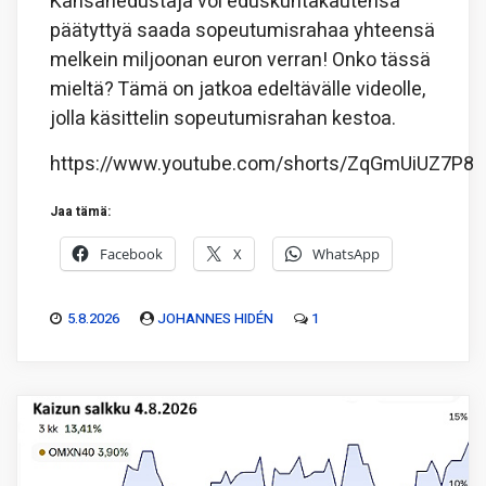
Kansanedustaja voi eduskuntakautensa
päätyttyä saada sopeutumisrahaa yhteensä
melkein miljoonan euron verran! Onko tässä
mieltä? Tämä on jatkoa edeltävälle videolle,
jolla käsittelin sopeutumisrahan kestoa.
https://www.youtube.com/shorts/ZqGmUiUZ7P8
Jaa tämä:
Facebook
X
WhatsApp
5.8.2026
JOHANNES HIDÉN
1