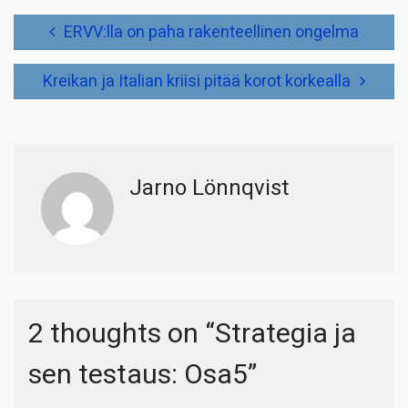
Artikkelien
ERVV:lla on paha rakenteellinen ongelma
selaus
Kreikan ja Italian kriisi pitää korot korkealla
Jarno Lönnqvist
2 thoughts on “
Strategia ja
sen testaus: Osa5
”