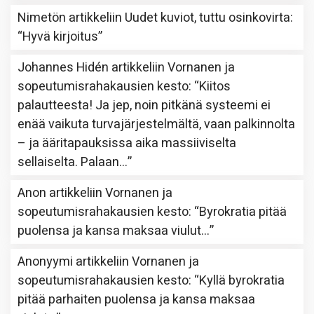
Nimetön
artikkeliin
Uudet kuviot, tuttu osinkovirta
:
“
Hyvä kirjoitus
”
Johannes Hidén
artikkeliin
Vornanen ja
sopeutumisrahakausien kesto
: “
Kiitos
palautteesta! Ja jep, noin pitkänä systeemi ei
enää vaikuta turvajärjestelmältä, vaan palkinnolta
– ja ääritapauksissa aika massiiviselta
sellaiselta. Palaan…
”
Anon
artikkeliin
Vornanen ja
sopeutumisrahakausien kesto
: “
Byrokratia pitää
puolensa ja kansa maksaa viulut…
”
Anonyymi
artikkeliin
Vornanen ja
sopeutumisrahakausien kesto
: “
Kyllä byrokratia
pitää parhaiten puolensa ja kansa maksaa