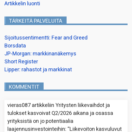
Artikkelin luonti
TÄRKEITÄ PALVELUITA
Sijoitussentimentti: Fear and Greed
Borsdata
JP-Morgan: markkinanäkemys
Short Register
Lipper: rahastot ja markkinat
KOMMENTIT
vieras087
artikkeliin
Yritysten liikevaihdot ja
tulokset kasvoivat Q2/2026 aikana ja osassa
yrityksistä on jo potentiaalia
laajennusinvestointeihin
: “
Liikevoiton kasvuluvut