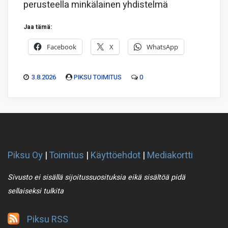
perusteella minkälainen yhdistelmä
Jaa tämä:
Facebook
X
WhatsApp
3.8.2026
PIKSU TOIMITUS
0
Piksu Oy
|
Toimitus
|
Käyttöehdot
|
Mediakortti
Sivusto ei sisällä sijoitussuosituksia eikä sisältöä pidä
sellaiseksi tulkita
Piksu RSS