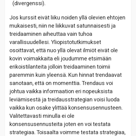
(divergenssi).
Jos kurssit eivät liiku noiden yllä olevien ehtojen
mukaisesti, niin ne liikkuvat satunnaisesti ja
treidaaminen aiheuttaa vain tuhoa
varallisuudellesi. Yliopistotutkimukset
osoittavat, että nuo yllä olevat ilmiöt eivät ole
kovin voimakkaita eli joudumme etsimään
erikoistilanteita jolloin treidaaminen toimii
paremmin kuin yleensä. Kun hinnat trendaavat
sanotaan, että on momenttia. Trendaus voi
johtua vaikka informaation eri nopeuksista
leviämisestä ja treidausstrategian voisi luoda
vaikka kun osake ylittää konsensusennusteen.
Valitettavasti minulla ei ole
konsensusennusteita joten en voi testata
strategiaa. Toisaalta voimme testata strategiaa,