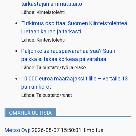
tarkastajan ammattitaito
Lähde: Kiinteistölehti
Tutkimus osoittaa: Suomen Kiinteistölehteä
luetaan kauan ja tarkasti
Lähde: Kiinteistölehti
Paljonko sairauspäivä­rahaa saa? Suuri
palkka ei takaa korkeaa päivärahaa
Lähde: Taloustaito/työ ja eläke
10 000 euroa määräajaksi tilille – vertaile 13
pankin korot
Lähde: Taloustaito/rahat
OMXHEX UUTISIA
Metso Oyj
: 2026-08-07 15:50:01: Ilmoitus