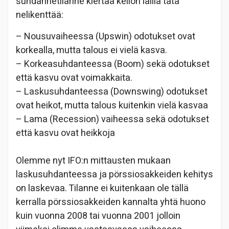
suhdannetilanne kiertää kellon lailla tätä
nelikenttää:
– Nousuvaiheessa (Upswin) odotukset ovat
korkealla, mutta talous ei vielä kasva.
– Korkeasuhdanteessa (Boom) sekä odotukset
että kasvu ovat voimakkaita.
– Laskusuhdanteessa (Downswing) odotukset
ovat heikot, mutta talous kuitenkin vielä kasvaa
– Lama (Recession) vaiheessa sekä odotukset
että kasvu ovat heikkoja
Olemme nyt IFO:n mittausten mukaan
laskusuhdanteessa ja pörssiosakkeiden kehitys
on laskevaa. Tilanne ei kuitenkaan ole tällä
kerralla pörssiosakkeiden kannalta yhtä huono
kuin vuonna 2008 tai vuonna 2001 jolloin