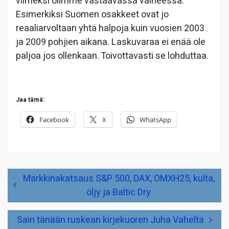
viimeksi olimme vastaavassa vaiheessa.
Esimerkiksi Suomen osakkeet ovat jo
reaaliarvoltaan yhtä halpoja kuin vuosien 2003
ja 2009 pohjien aikana. Laskuvaraa ei enää ole
paljoa jos ollenkaan. Toivottavasti se lohduttaa.
Jaa tämä:
Facebook
X
WhatsApp
Artikkelien
Markkinakatsaus S&P 500, DAX, OMXH25, kulta,
selaus
öljy ja Baltic Dry
Sain tänään ruskean kirjekuoren Juha Vahelta