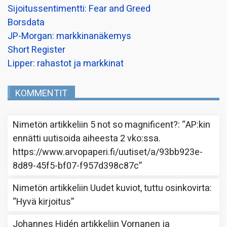
Sijoitussentimentti: Fear and Greed
Borsdata
JP-Morgan: markkinanäkemys
Short Register
Lipper: rahastot ja markkinat
KOMMENTIT
Nimetön
artikkeliin
5 not so magnificent?
: “
AP:kin
ennätti uutisoida aiheesta 2 vko:ssa.
https://www.arvopaperi.fi/uutiset/a/93bb923e-
8d89-45f5-bf07-f957d398c87c
”
Nimetön
artikkeliin
Uudet kuviot, tuttu osinkovirta
:
“
Hyvä kirjoitus
”
Johannes Hidén
artikkeliin
Vornanen ja