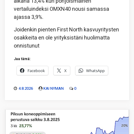
aikana 13,4% kun pohjoismainen
vertailuindeksi OMXN40 nousi samassa
ajassa 3,9%.
Joidenkin pienten First North kasvuyritysten
osakkeita en ole yrityksistäni huolimatta
onnistunut
Jaa tämä:
Facebook
X
WhatsApp
4.8.2026
KAI NYMAN
0