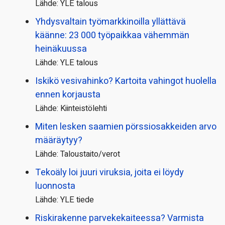
Lähde: YLE talous
Yhdysvaltain työmarkkinoilla yllättävä
käänne: 23 000 työpaikkaa vähemmän
heinäkuussa
Lähde: YLE talous
Iskikö vesivahinko? Kartoita vahingot huolella
ennen korjausta
Lähde: Kiinteistölehti
Miten lesken saamien pörssi­osakkeiden arvo
määräytyy?
Lähde: Taloustaito/verot
Tekoäly loi juuri viruksia, joita ei löydy
luonnosta
Lähde: YLE tiede
Riskirakenne parvekekaiteessa? Varmista