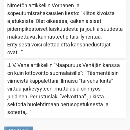
Nimetön
artikkeliin
Vornanen ja
sopeutumisrahakausien kesto
: “
Kiitos kivoista
ajatuksista. Olet oikeassa, kaikenlaisiset
pidempikestoiset laiskuudesta ja joutilaisuudesta
maksettavat kannusteet pitäisi lyhentää.
Erityisesti voisi olettaa että kansanedustajat
ovat…
”
J. V. Vahe
artikkeliin
”Naapuruus Venäjän kanssa
on kuin lottovoitto suomalaisille”
: “
Täsmentäisin
viimeistä kappalettani. Ilmaisu ”tarveharkinta”
viittaa järkevyyteen, mutta asia on myös
juridinen. Perustuslaki ”velvoittaa” julkista
sektoria huolehtimaan perusopetuksesta ja
sotesta,…
”