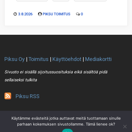
3.8.2026
PIKSU TOIMITUS
0
Piksu Oy
|
Toimitus
|
Käyttöehdot
|
Mediakortti
Sivusto ei sisällä sijoitussuosituksia eikä sisältöä pidä
sellaiseksi tulkita
Piksu RSS
Käytämme evästeitä jotka auttavat meitä tuottamaan sinulle
parhaan kokemuksen sivustollamme. Tämä lienee ok?