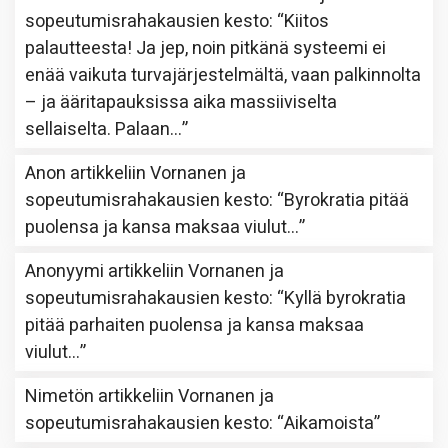
sopeutumisrahakausien kesto
: “
Kiitos
palautteesta! Ja jep, noin pitkänä systeemi ei
enää vaikuta turvajärjestelmältä, vaan palkinnolta
– ja ääritapauksissa aika massiiviselta
sellaiselta. Palaan…
”
Anon
artikkeliin
Vornanen ja
sopeutumisrahakausien kesto
: “
Byrokratia pitää
puolensa ja kansa maksaa viulut…
”
Anonyymi
artikkeliin
Vornanen ja
sopeutumisrahakausien kesto
: “
Kyllä byrokratia
pitää parhaiten puolensa ja kansa maksaa
viulut…
”
Nimetön
artikkeliin
Vornanen ja
sopeutumisrahakausien kesto
: “
Aikamoista
”