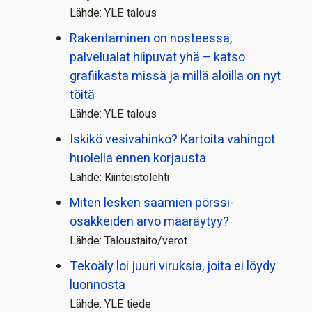
Lähde: YLE talous
Rakentaminen on nosteessa,
palvelualat hiipuvat yhä – katso
grafiikasta missä ja millä aloilla on nyt
töitä
Lähde: YLE talous
Iskikö vesivahinko? Kartoita vahingot
huolella ennen korjausta
Lähde: Kiinteistölehti
Miten lesken saamien pörssi­
osakkeiden arvo määräytyy?
Lähde: Taloustaito/verot
Tekoäly loi juuri viruksia, joita ei löydy
luonnosta
Lähde: YLE tiede