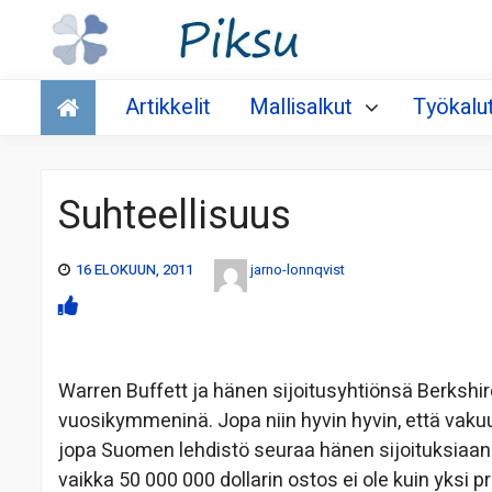
Talous
Artikkelit
Mallisalkut
Työkalu
Suhteellisuus
16 ELOKUUN, 2011
jarno-lonnqvist
Warren Buffett ja hänen sijoitusyhtiönsä Berksh
vuosikymmeninä. Jopa niin hyvin hyvin, että vakuut
jopa Suomen lehdistö seuraa hänen sijoituksiaan
vaikka 50 000 000 dollarin ostos ei ole kuin yksi 