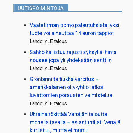
UUTISPOIMINTOJA
Vaatefirman pomo palautuksista: yksi
tuote voi aiheuttaa 14 euron tappiot
Lähde: YLE talous
Sähkö kallistuu rajusti syksyllä: hinta
nousee jopa yli yhdeksään senttiin
Lähde: YLE talous
Grönlannilta tiukka varoitus –
amerikkalainen öljy-yhtiö jatkoi
luvattomien porausten valmistelua
Lähde: YLE talous
Ukraina rökittää Venäjän taloutta
monella tavalla – asiantuntijat: Venäjä
kurjistuu, mutta ei murru