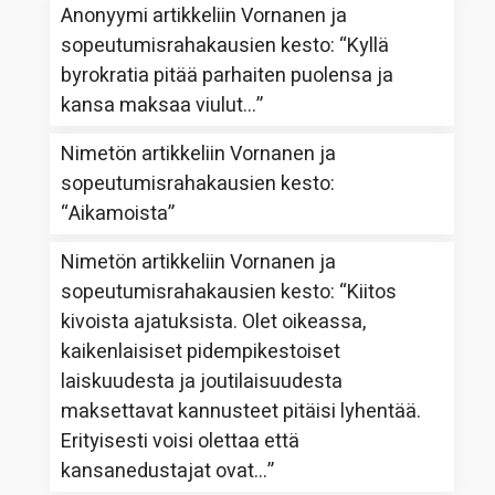
Anonyymi
artikkeliin
Vornanen ja
sopeutumisrahakausien kesto
: “
Kyllä
byrokratia pitää parhaiten puolensa ja
kansa maksaa viulut…
”
Nimetön
artikkeliin
Vornanen ja
sopeutumisrahakausien kesto
:
“
Aikamoista
”
Nimetön
artikkeliin
Vornanen ja
sopeutumisrahakausien kesto
: “
Kiitos
kivoista ajatuksista. Olet oikeassa,
kaikenlaisiset pidempikestoiset
laiskuudesta ja joutilaisuudesta
maksettavat kannusteet pitäisi lyhentää.
Erityisesti voisi olettaa että
kansanedustajat ovat…
”