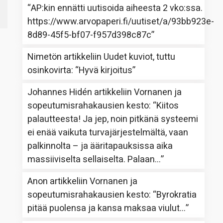
“
AP:kin ennätti uutisoida aiheesta 2 vko:ssa.
https://www.arvopaperi.fi/uutiset/a/93bb923e-
8d89-45f5-bf07-f957d398c87c
”
Nimetön
artikkeliin
Uudet kuviot, tuttu
osinkovirta
: “
Hyvä kirjoitus
”
Johannes Hidén
artikkeliin
Vornanen ja
sopeutumisrahakausien kesto
: “
Kiitos
palautteesta! Ja jep, noin pitkänä systeemi
ei enää vaikuta turvajärjestelmältä, vaan
palkinnolta – ja ääritapauksissa aika
massiiviselta sellaiselta. Palaan…
”
Anon
artikkeliin
Vornanen ja
sopeutumisrahakausien kesto
: “
Byrokratia
pitää puolensa ja kansa maksaa viulut…
”