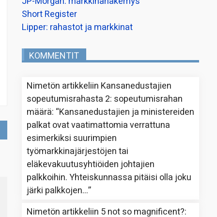
JP-Morgan: markkinanäkemys
Short Register
Lipper: rahastot ja markkinat
KOMMENTIT
Nimetön
artikkeliin
Kansanedustajien
sopeutumisrahasta 2: sopeutumisrahan
määrä
: “
Kansanedustajien ja ministereiden
palkat ovat vaatimattomia verrattuna
esimerkiksi suurimpien
työmarkkinajärjestöjen tai
eläkevakuutusyhtiöiden johtajien
palkkoihin. Yhteiskunnassa pitäisi olla joku
järki palkkojen…
”
Nimetön
artikkeliin
5 not so magnificent?
: