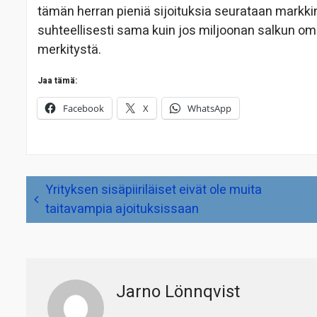
tämän herran pieniä sijoituksia seurataan markki
suhteellisesti sama kuin jos miljoonan salkun omis
merkitystä.
Jaa tämä:
Facebook
X
WhatsApp
Artikkelien
Yrityksen sisäpiiriläiset eivät ole muita
selaus
taitavampia ajoituksissaan
Jarno Lönnqvist