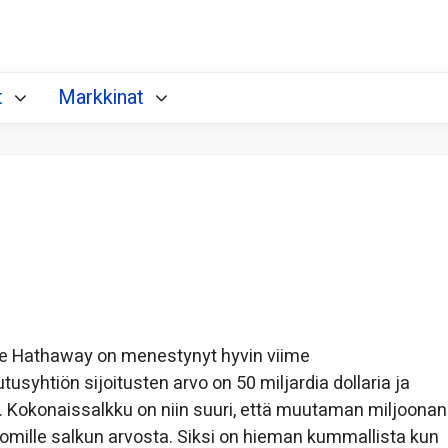
t
Markkinat
ire Hathaway on menestynyt hyvin viime
usyhtiön sijoitusten arvo on 50 miljardia dollaria ja
. Kokonaissalkku on niin suuri, että muutaman miljoonan
promille salkun arvosta. Siksi on hieman kummallista kun