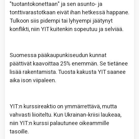
"tuotantokonettaan" ja sen asunto- ja
tonttivarastotkaan eivät ihan hetkessä happane.
Tulkoon siis pidempi tai lyhyempi jäätynyt
konflikti, niin YIT kuitenkin sopeutuu ja selviää.
Suomessa pääkaupunkiseudun kunnat
päättivät kaavoittaa 25% enemmän. Se tietänee
lisää rakentamista. Tuosta kakusta YIT saanee
aika ison viipaleen.
YIT:n kurssireaktio on ymmärrettävä, mutta
vahvasti liioiteltu. Kun Ukrainan-kriisi laukeaa,
niin YIT:n kurssi palautunee oikeammille
tasoille.