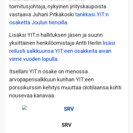
toimitusjohtaja, nykyinen yrityskaupoista
vastaava Juhani Pitkäkoski
tankkasi YIT:n
osaketta Joulun tienoilla
.
Lisäksi YIT:n hallituksen jäsen ja suurin
yksittäinen henkilöomistaja Antti Herlin
lisäsi
reilusti salkkuunsa YIT:een osakkeita aivan
viime vuoden lopulla.
Itselläni YIT:n osake on menossa
arvopaperisalkkuun kunhan YIT:een
pörssikurssin kehitys muuttaa olotilaansa kohti
nousevaa kanavaa.
SRV