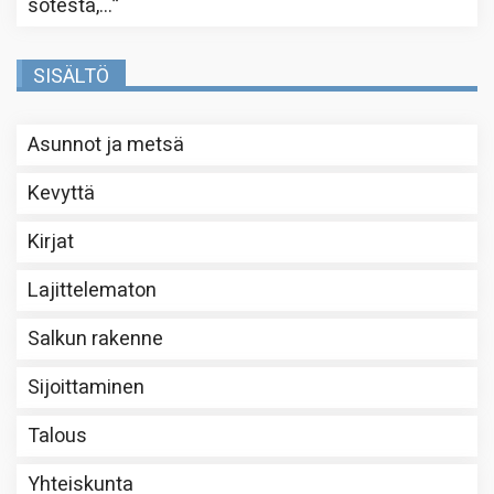
sotesta,…
”
SISÄLTÖ
Asunnot ja metsä
Kevyttä
Kirjat
Lajittelematon
Salkun rakenne
Sijoittaminen
Talous
Yhteiskunta