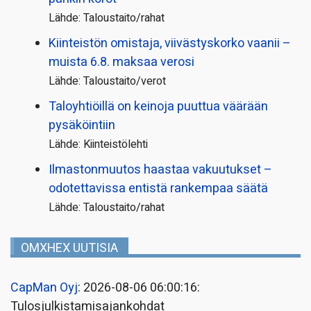
Lähde: Taloustaito/rahat
Kiinteistön omistaja, viivästyskorko vaanii –
muista 6.8. maksaa verosi
Lähde: Taloustaito/verot
Taloyhtiöillä on keinoja puuttua väärään
pysäköintiin
Lähde: Kiinteistölehti
Ilmastonmuutos haastaa vakuutukset –
odotettavissa entistä rankempaa säätä
Lähde: Taloustaito/rahat
OMXHEX UUTISIA
CapMan Oyj
: 2026-08-06 06:00:16:
Tulosjulkistamisajankohdat