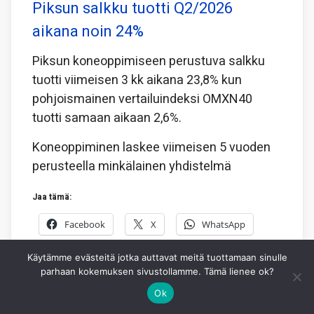
Piksun salkku tuotti Q2/2026
aikana noin 24%
Piksun koneoppimiseen perustuva salkku
tuotti viimeisen 3 kk aikana 23,8% kun
pohjoismainen vertailuindeksi OMXN40
tuotti samaan aikaan 2,6%.
Koneoppiminen laskee viimeisen 5 vuoden
perusteella minkälainen yhdistelmä
Jaa tämä:
Facebook
X
WhatsApp
Käytämme evästeitä jotka auttavat meitä tuottamaan sinulle
3.8.2026
PIKSU TOIMITUS
0
parhaan kokemuksen sivustollamme. Tämä lienee ok?
Ok