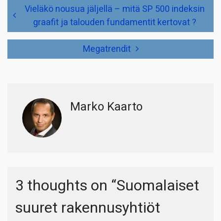
Artikkelien
Vieläkö nousua jäljellä – mitä SP 500 indeksin
selaus
graafit ja talouden fundamentit kertovat ?
Megatrendit
Marko Kaarto
3 thoughts on “
Suomalaiset
suuret rakennusyhtiöt