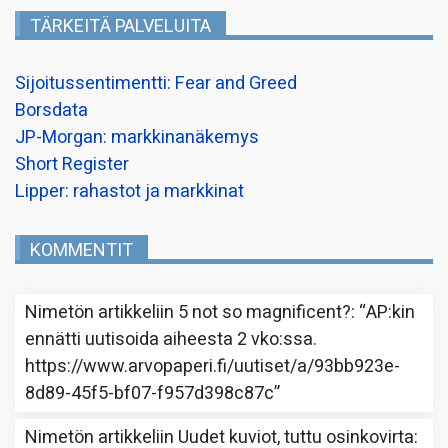
TÄRKEITÄ PALVELUITA
Sijoitussentimentti: Fear and Greed
Borsdata
JP-Morgan: markkinanäkemys
Short Register
Lipper: rahastot ja markkinat
KOMMENTIT
Nimetön
artikkeliin
5 not so magnificent?
: “
AP:kin
ennätti uutisoida aiheesta 2 vko:ssa.
https://www.arvopaperi.fi/uutiset/a/93bb923e-
8d89-45f5-bf07-f957d398c87c
”
Nimetön
artikkeliin
Uudet kuviot, tuttu osinkovirta
: