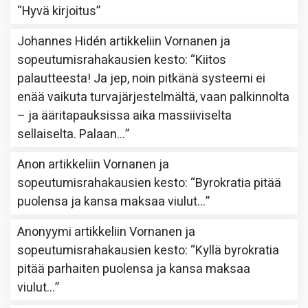
“
Hyvä kirjoitus
”
Johannes Hidén
artikkeliin
Vornanen ja
sopeutumisrahakausien kesto
: “
Kiitos
palautteesta! Ja jep, noin pitkänä systeemi ei
enää vaikuta turvajärjestelmältä, vaan palkinnolta
– ja ääritapauksissa aika massiiviselta
sellaiselta. Palaan…
”
Anon
artikkeliin
Vornanen ja
sopeutumisrahakausien kesto
: “
Byrokratia pitää
puolensa ja kansa maksaa viulut…
”
Anonyymi
artikkeliin
Vornanen ja
sopeutumisrahakausien kesto
: “
Kyllä byrokratia
pitää parhaiten puolensa ja kansa maksaa
viulut…
”