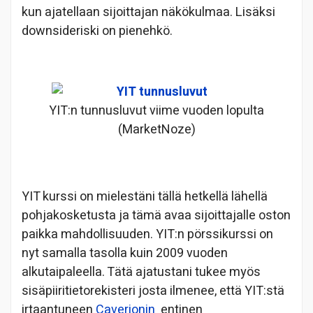
kun ajatellaan sijoittajan näkökulmaa. Lisäksi
downsideriski on pienehkö.
YIT:n tunnusluvut viime vuoden lopulta
(MarketNoze)
YIT kurssi on mielestäni tällä hetkellä lähellä
pohjakosketusta ja tämä avaa sijoittajalle oston
paikka mahdollisuuden. YIT:n pörssikurssi on
nyt samalla tasolla kuin 2009 vuoden
alkutaipaleella. Tätä ajatustani tukee myös
sisäpiiritietorekisteri josta ilmenee, että YIT:stä
irtaantuneen
Caverionin
entinen