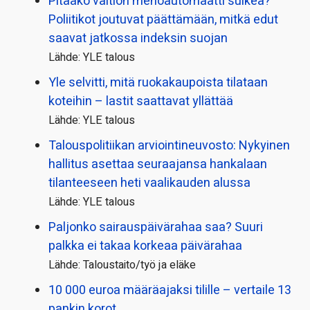
Pitääkö valtion menoautomaatti sulkea?
Poliitikot joutuvat päättämään, mitkä edut
saavat jatkossa indeksin suojan
Lähde: YLE talous
Yle selvitti, mitä ruokakaupoista tilataan
koteihin – lastit saattavat yllättää
Lähde: YLE talous
Talous­politiikan arviointi­neuvosto: Nykyinen
hallitus asettaa seuraajansa hankalaan
tilanteeseen heti vaalikauden alussa
Lähde: YLE talous
Paljonko sairauspäivä­rahaa saa? Suuri
palkka ei takaa korkeaa päivärahaa
Lähde: Taloustaito/työ ja eläke
10 000 euroa määräajaksi tilille – vertaile 13
pankin korot