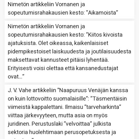
Nimetön
artikkeliin
Vornanen ja
sopeutumisrahakausien kesto
: “
Aikamoista
”
Nimetön
artikkeliin
Vornanen ja
sopeutumisrahakausien kesto
: “
Kiitos kivoista
ajatuksista. Olet oikeassa, kaikenlaisiset
pidempikestoiset laiskuudesta ja joutilaisuudesta
maksettavat kannusteet pitäisi lyhentää.
Erityisesti voisi olettaa että kansanedustajat
ovat…
”
J. V. Vahe
artikkeliin
”Naapuruus Venäjän kanssa
on kuin lottovoitto suomalaisille”
: “
Täsmentäisin
viimeistä kappalettani. Ilmaisu ”tarveharkinta”
viittaa järkevyyteen, mutta asia on myös
juridinen. Perustuslaki ”velvoittaa” julkista
sektoria huolehtimaan perusopetuksesta ja