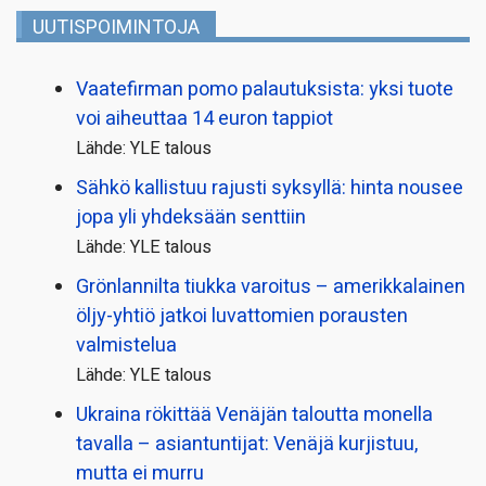
UUTISPOIMINTOJA
Vaatefirman pomo palautuksista: yksi tuote
voi aiheuttaa 14 euron tappiot
Lähde: YLE talous
Sähkö kallistuu rajusti syksyllä: hinta nousee
jopa yli yhdeksään senttiin
Lähde: YLE talous
Grönlannilta tiukka varoitus – amerikkalainen
öljy-yhtiö jatkoi luvattomien porausten
valmistelua
Lähde: YLE talous
Ukraina rökittää Venäjän taloutta monella
tavalla – asiantuntijat: Venäjä kurjistuu,
mutta ei murru