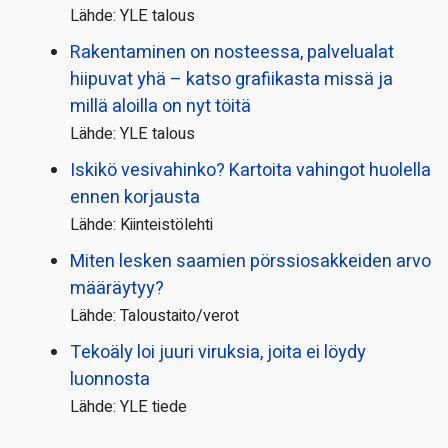
Lähde: YLE talous
Rakentaminen on nosteessa, palvelualat
hiipuvat yhä – katso grafiikasta missä ja
millä aloilla on nyt töitä
Lähde: YLE talous
Iskikö vesivahinko? Kartoita vahingot huolella
ennen korjausta
Lähde: Kiinteistölehti
Miten lesken saamien pörssi­osakkeiden arvo
määräytyy?
Lähde: Taloustaito/verot
Tekoäly loi juuri viruksia, joita ei löydy
luonnosta
Lähde: YLE tiede