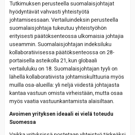
Tutkimuksen perusteella suomalaisjohtajat
hyödyntävät vahvasti yhteistyötä
johtamisessaan. Vertailuindeksin perusteella
suomalaisjohtaja tukeutuu yhteistyöhön
erityisesti päätöksenteossa ulkomaisia johtajia
useammin. Suomalaisjohtajan indeksiluku
kollaboratiivisessa päätöksenteossa on 28-
portaisella asteikolla 21, kun globaali
vertailuluku on 18. Suomalaisjohtajan tyyli on
lähellä kollaboratiivista johtamiskulttuuria myös
muilla osa-alueilla: yli neljä viidestä johtajasta
kantaa vastuun omista virheistään, mutta osaa
myös vaatia vastuunkantamista alaisiltaan.
Avoimen yrityksen ideaali ei vielä toteudu
Suomessa
Vaikka yrityksissä nostetaan yhteistyö tärkeäksi