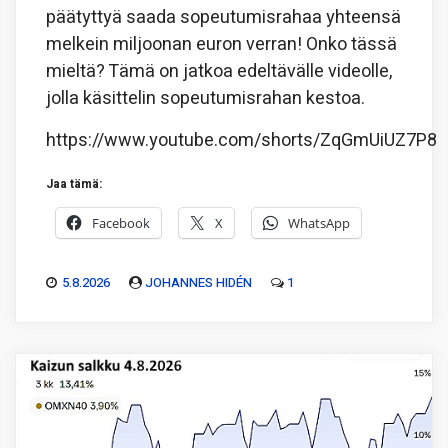
päätyttyä saada sopeutumisrahaa yhteensä
melkein miljoonan euron verran! Onko tässä
mieltä? Tämä on jatkoa edeltävälle videolle,
jolla käsittelin sopeutumisrahan kestoa.
https://www.youtube.com/shorts/ZqGmUiUZ7P8
Jaa tämä:
Facebook
X
WhatsApp
5.8.2026
JOHANNES HIDÉN
1