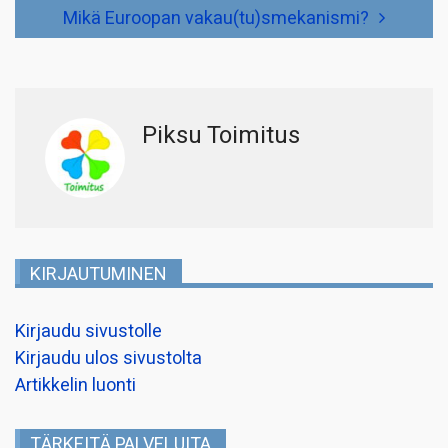
Mikä Euroopan vakau(tu)smekanismi?
Piksu Toimitus
KIRJAUTUMINEN
Kirjaudu sivustolle
Kirjaudu ulos sivustolta
Artikkelin luonti
TÄRKEITÄ PALVELUITA