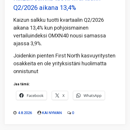
Q2/2026 aikana 13,4%
Kaizun salkku tuotti kvartaalin Q2/2026
aikana 13,4% kun pohjoismainen
vertailuindeksi OMXN40 nousi samassa
ajassa 3,9%.
Joidenkin pienten First North kasvuyritysten
osakkeita en ole yrityksistäni huolimatta
onnistunut
Jaa tämä:
Facebook
X
WhatsApp
4.8.2026
KAI NYMAN
0