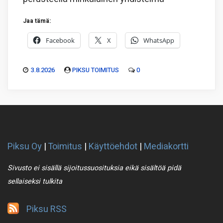
Jaa tämä:
Facebook
X
WhatsApp
3.8.2026
PIKSU TOIMITUS
0
Piksu Oy
|
Toimitus
|
Käyttöehdot
|
Mediakortti
Sivusto ei sisällä sijoitussuosituksia eikä sisältöä pidä
sellaiseksi tulkita
Piksu RSS