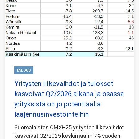
TALOUS
Yritysten liikevaihdot ja tulokset
kasvoivat Q2/2026 aikana ja osassa
yrityksistä on jo potentiaalia
laajennusinvestointeihin
Suomalaisten OMXH25 yritysten liikevaihdot
kasvoivat Q2/2025 keskimäärin 7% vuoden