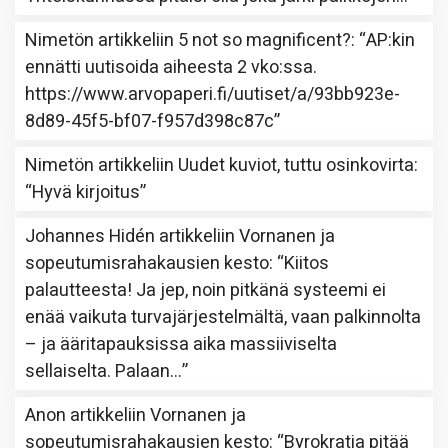
Nimetön
artikkeliin
5 not so magnificent?
: “
AP:kin
ennätti uutisoida aiheesta 2 vko:ssa.
https://www.arvopaperi.fi/uutiset/a/93bb923e-
8d89-45f5-bf07-f957d398c87c
”
Nimetön
artikkeliin
Uudet kuviot, tuttu osinkovirta
:
“
Hyvä kirjoitus
”
Johannes Hidén
artikkeliin
Vornanen ja
sopeutumisrahakausien kesto
: “
Kiitos
palautteesta! Ja jep, noin pitkänä systeemi ei
enää vaikuta turvajärjestelmältä, vaan palkinnolta
– ja ääritapauksissa aika massiiviselta
sellaiselta. Palaan…
”
Anon
artikkeliin
Vornanen ja
sopeutumisrahakausien kesto
: “
Byrokratia pitää