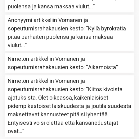
puolensa ja kansa maksaa viulut…
”
Anonyymi
artikkeliin
Vornanen ja
sopeutumisrahakausien kesto
: “
Kyllä byrokratia
pitää parhaiten puolensa ja kansa maksaa
viulut…
”
Nimetön
artikkeliin
Vornanen ja
sopeutumisrahakausien kesto
: “
Aikamoista
”
Nimetön
artikkeliin
Vornanen ja
sopeutumisrahakausien kesto
: “
Kiitos kivoista
ajatuksista. Olet oikeassa, kaikenlaisiset
pidempikestoiset laiskuudesta ja joutilaisuudesta
maksettavat kannusteet pitäisi lyhentää.
Erityisesti voisi olettaa että kansanedustajat
ovat…
”