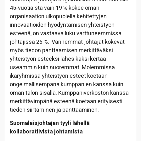
45-vuotiaista vain 19 % kokee oman
organisaation ulkopuolella kehitettyjen
innovaatioiden hyödyntämisen yhteistyön
esteenä, on vastaava luku varttuneemmissa
johtajissa 26 %. Vanhemmat johtajat kokevat
myös tiedon panttaamisen merkittäväksi
yhteistyön esteeksi lähes kaksi kertaa
useammin kuin nuoremmat. Molemmissa
ikäryhmissä yhteistyön esteet koetaan
ongelmallisempana kumppanien kanssa kuin
oman talon sisällä. Kumppaniverkoston kanssa
merkittävimpänä esteenä koetaan erityisesti
tiedon siirtäminen ja panttaaminen.
Suomalaisjohtajan tyyli lähellä
kollaboratiivista johtamista