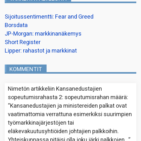
Sijoitussentimentti: Fear and Greed
Borsdata
JP-Morgan: markkinanäkemys
Short Register
Lipper: rahastot ja markkinat
KOMMENTIT
Nimetön
artikkeliin
Kansanedustajien
sopeutumisrahasta 2: sopeutumisrahan määrä
:
“
Kansanedustajien ja ministereiden palkat ovat
vaatimattomia verrattuna esimerkiksi suurimpien
työmarkkinajärjestöjen tai
eläkevakuutusyhtiöiden johtajien palkkoihin.
Yhteiskunnassa pitäisi olla joku järki palkkojen…
”