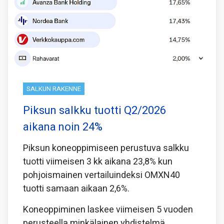
SALKUN RAKENNE
Piksun salkku tuotti Q2/2026
aikana noin 24%
Piksun koneoppimiseen perustuva salkku
tuotti viimeisen 3 kk aikana 23,8% kun
pohjoismainen vertailuindeksi OMXN40
tuotti samaan aikaan 2,6%.
Koneoppiminen laskee viimeisen 5 vuoden
perusteella minkälainen yhdistelmä