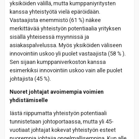
yksiköiden välillä, mutta kumppaniyritysten
kanssa yhteistyötä vielä epäröidään.
Vastaajista enemmistö (61 %) näkee
merkittävää yhteistyön potentiaalia yrityksen
sisällä yhteisessä myynnissä ja
asiakaspalvelussa. Myös yksiköiden väliseen
innovointiin uskoo yli puolet vastaajista (58 % ).
Sen sijaan kumppaniverkoston kanssa
esimerkiksi innovointiin uskoo vain alle puolet
johtajista (45 %).
Nuoret johtajat avoimempia voimien
yhdistämiselle
Iästä riippumatta yhteistyön potentiaali
tunnistetaan johtoportaassa, mutta yli 45-
vuotiaat johtajat kokevat yhteistyön esteet
nuorempia johtajia ongelmallisempina. Kun alle