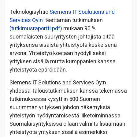
Teknologiayhtiö
Siemens IT Soulutions and
Services Oy:n
teettämän tutkimuksen
(tutkimusraportti.pdf)
mukaan 90 %
suomalaisten suuryritysten johtajista pitää
yrityksensä sisäistä yhteistyötä keskeisenä
arvona. Yhteistyö koetaan hyödylliseksi
yrityksen sisällä mutta kumppanien kanssa
yhteistyötä epäröidään.
Siemens IT Solutions and Services Oy:n
yhdessä Taloustutkimuksen kanssa tekemässä
tutkimuksessa kysyttiin 500 Suomen
suurimman yrityksen johdon näkemyksiä
yhteistyön hyödyntämisestä liiketoiminnassa.
Suomalaisyrityksissä ollaan valmiita lisäämään
yhteistyötä yrityksen sisällä esimerkiksi