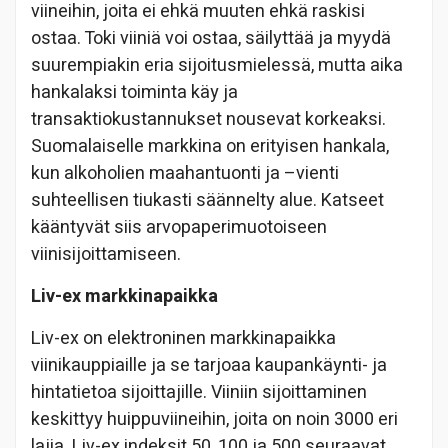
viineihin, joita ei ehkä muuten ehkä raskisi
ostaa. Toki viiniä voi ostaa, säilyttää ja myydä
suurempiakin eria sijoitusmielessä, mutta aika
hankalaksi toiminta käy ja
transaktiokustannukset nousevat korkeaksi.
Suomalaiselle markkina on erityisen hankala,
kun alkoholien maahantuonti ja –vienti
suhteellisen tiukasti säännelty alue. Katseet
kääntyvät siis arvopaperimuotoiseen
viinisijoittamiseen.
Liv-ex markkinapaikka
Liv-ex on elektroninen markkinapaikka
viinikauppiaille ja se tarjoaa kaupankäynti- ja
hintatietoa sijoittajille. Viiniin sijoittaminen
keskittyy huippuviineihin, joita on noin 3000 eri
lajia. Liv-ex indeksit 50, 100 ja 500 seuraavat