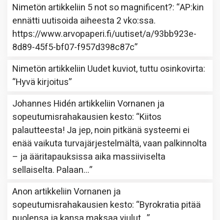
Nimetön
artikkeliin
5 not so magnificent?
: “
AP:kin
ennätti uutisoida aiheesta 2 vko:ssa.
https://www.arvopaperi.fi/uutiset/a/93bb923e-
8d89-45f5-bf07-f957d398c87c
”
Nimetön
artikkeliin
Uudet kuviot, tuttu osinkovirta
:
“
Hyvä kirjoitus
”
Johannes Hidén
artikkeliin
Vornanen ja
sopeutumisrahakausien kesto
: “
Kiitos
palautteesta! Ja jep, noin pitkänä systeemi ei
enää vaikuta turvajärjestelmältä, vaan palkinnolta
– ja ääritapauksissa aika massiiviselta
sellaiselta. Palaan…
”
Anon
artikkeliin
Vornanen ja
sopeutumisrahakausien kesto
: “
Byrokratia pitää
puolensa ja kansa maksaa viulut…
”