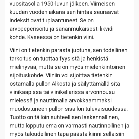
vuositasolla 1950-luvun jälkeen. Viimeisen
kuuden vuoden aikana sen hintaa seuraavat
indeksit ovat tuplaantuneet. Se on
arvopeperisoitu ja sananmukaisesti likvidi
kohde. Kyseessä on tietenkin viini.
Viini on tietenkin parasta juotuna, sen todellinen
tarkoitus on tuottaa fyysistä ja henkistä
mielihyvää, mutta se on myös mielenkiintoinen
sijoituskohde. Viiniin voi sijoittaa tietenkin
ostamalla pullon Alkosta ja säilyttämällä sitä
viinikaapissa tai viinikellarissa arvonnousu
mielessä ja nauttimalla arvokkaammaksi
muodostuneen pullon sisällön tulevaisuudessa.
Tuotto on tällöin suhteellisen laskennallinen,
mutta lopputulema on varmasti nautinnollinen ja
myös taloudellinen tapa päästa kiinni sellaisiin