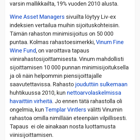
varsin mallikkailta, 19% vuoden 2010 alusta.
Wine Asset Managers
sivuilta löytyy Liv-ex
indeksien vertailua muihin sijoituskohteisiin.
Tämän rahaston minimisijoitus on 50 000
puntaa. Kolmas rahastoesimerkki,
Vinum Fine
Wine Fund
, on varoittava tapaus
viinirahastosijoittamisesta. Vinum mahdollisti
sijoittamisen 10 000 punnan minimisijoituksella
ja oli näin helpommin piensijoittajalle
saavutettavissa. Rahasto
jouduttiin sulkemaan
huhtikuussa 2010, kun
nettoarvolaskelmissa
havaittiin virheitä
. Jo ennen tätä rahastolla oli
ongelmia, kun
Templar Vintlers
välitti Vinumin
rahastoa omilla nimillään eteenpäin vilpillisesti.
Tapaus ei ole ainakaan nosta luottamusta
viinisijoittamisen.