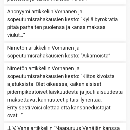
Anonyymi
artikkeliin
Vornanen ja
sopeutumisrahakausien kesto
: “
Kyllä byrokratia
pitää parhaiten puolensa ja kansa maksaa
viulut…
”
Nimetön
artikkeliin
Vornanen ja
sopeutumisrahakausien kesto
: “
Aikamoista
”
Nimetön
artikkeliin
Vornanen ja
sopeutumisrahakausien kesto
: “
Kiitos kivoista
ajatuksista. Olet oikeassa, kaikenlaisiset
pidempikestoiset laiskuudesta ja joutilaisuudesta
maksettavat kannusteet pitäisi lyhentää.
Erityisesti voisi olettaa että kansanedustajat
ovat…
”
J. V. Vahe
artikkeliin
”Naapuruus Venäjän kanssa