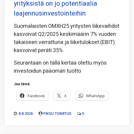
yrityksistä on jo potentiaalia
laajennusinvestointeihin
Suomalaisten OMXH25 yritysten liikevaihdot
kasvoivat Q2/2025 keskimäärin 7% vuoden
takaiseen verrattuna ja liiketulokset (EBIT)
kasvoivat peräti 35%.
Seurantaan on tällä kertaa otettu myös
investoidun pääoman tuotto
Jaa tämä:
Facebook
X
WhatsApp
8.8.2026
PIKSU TOIMITUS
0