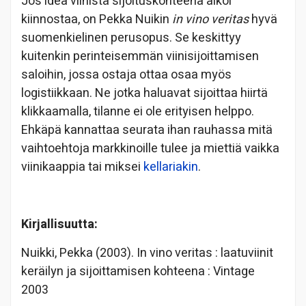
Jos idea viinistä sijoituskohteena alkoi
kiinnostaa, on Pekka Nuikin
in vino veritas
hyvä
suomenkielinen perusopus. Se keskittyy
kuitenkin perinteisemmän viinisijoittamisen
saloihin, jossa ostaja ottaa osaa myös
logistiikkaan. Ne jotka haluavat sijoittaa hiirtä
klikkaamalla, tilanne ei ole erityisen helppo.
Ehkäpä kannattaa seurata ihan rauhassa mitä
vaihtoehtoja markkinoille tulee ja miettiä vaikka
viinikaappia tai miksei
kellariakin
.
Kirjallisuutta:
Nuikki, Pekka (2003). In vino veritas : laatuviinit
keräilyn ja sijoittamisen kohteena : Vintage
2003