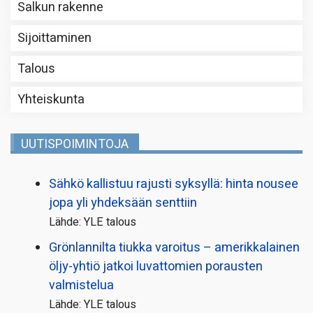
Salkun rakenne
Sijoittaminen
Talous
Yhteiskunta
UUTISPOIMINTOJA
Sähkö kallistuu rajusti syksyllä: hinta nousee
jopa yli yhdeksään senttiin
Lähde: YLE talous
Grönlannilta tiukka varoitus – amerikkalainen
öljy-yhtiö jatkoi luvattomien porausten
valmistelua
Lähde: YLE talous