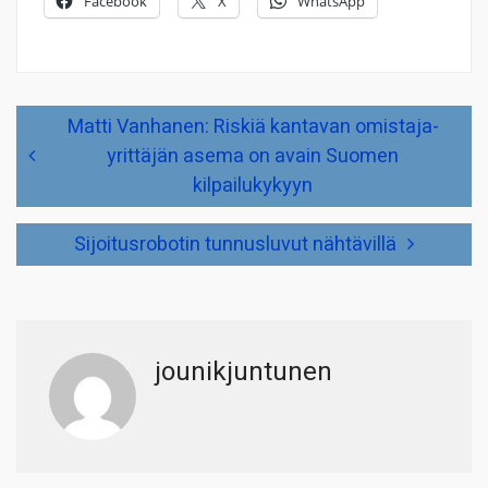
Facebook
X
WhatsApp
Artikkelien
Matti Vanhanen: Riskiä kantavan omistaja-
selaus
yrittäjän asema on avain Suomen
kilpailukykyyn
Sijoitusrobotin tunnusluvut nähtävillä
jounikjuntunen