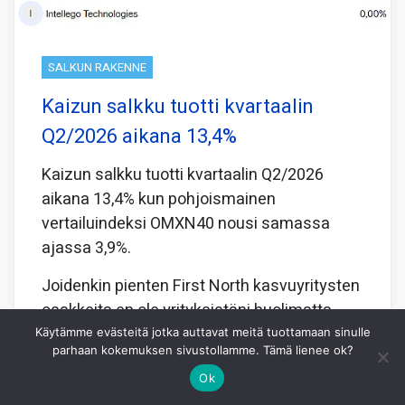
SALKUN RAKENNE
Kaizun salkku tuotti kvartaalin
Q2/2026 aikana 13,4%
Kaizun salkku tuotti kvartaalin Q2/2026
aikana 13,4% kun pohjoismainen
vertailuindeksi OMXN40 nousi samassa
ajassa 3,9%.
Joidenkin pienten First North kasvuyritysten
osakkeita en ole yrityksistäni huolimatta
onnistunut
Käytämme evästeitä jotka auttavat meitä tuottamaan sinulle
parhaan kokemuksen sivustollamme. Tämä lienee ok?
Jaa tämä:
Ok