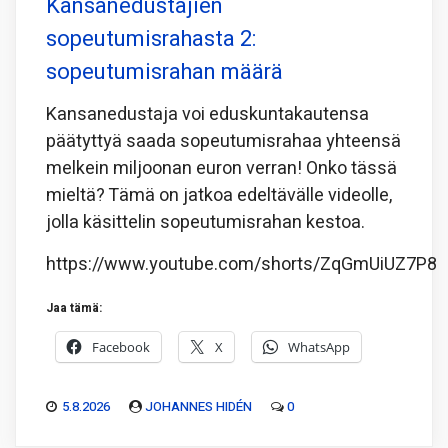
Kansanedustajien
sopeutumisrahasta 2:
sopeutumisrahan määrä
Kansanedustaja voi eduskuntakautensa
päätyttyä saada sopeutumisrahaa yhteensä
melkein miljoonan euron verran! Onko tässä
mieltä? Tämä on jatkoa edeltävälle videolle,
jolla käsittelin sopeutumisrahan kestoa.
https://www.youtube.com/shorts/ZqGmUiUZ7P8
Jaa tämä:
Facebook
X
WhatsApp
5.8.2026
JOHANNES HIDÉN
0