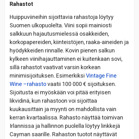
Rahastot
Huippuviineihin sijoittavia rahastoja löytyy
Suomen ulkopuolelta. Viini sopii mainiosti
salkkuun hajautusmielessä osakkeiden,
korkopapereiden, kiinteistöjen, raaka-aineiden ja
hyödykkeiden rinnalle. Kovin pienen salkun
kylkeen viinihajauttaminen ei kuitenkaan sovi,
sillä rahastot vaativat varsin korkean
minimisijoituksen. Esimerkiksi
Vintage Fine
Wine –rahasto
vaatii 100 000 € sijoituksen.
Sijoitusta ei myöskään voi pitää erityisen
likvidinä, kun rahastoon voi sijoittaa
kuukausittain ja myynti on mahdollista vain
kerran kvartaalissa. Rahasto näyttää toimivan
Irlannissa ja hallinnon puolella löytyy linkkejä
Cayman saarille. Rahaston tuotot näyttävät