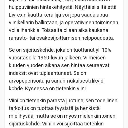
huippuviinien hintakehitystä. Näyttäisi siltä että
Liv-ex:n kautta keräilijä voi jopa saada apua
viinikellarin hallintaan, ja operatiivisen toiminnan
voi alihankkia. Toisaalta ollaan aika kaukana
rahasto- tai osakesijoittamisen helppoudesta.
Se on sijoituskohde, joka on tuottanut yli 10%
vuositasolla 1950-luvun jälkeen. Viimeisen
kuuden vuoden aikana sen hintaa seuraavat
indeksit ovat tuplaantuneet. Se on
arvopeperisoitu ja sananmukaisesti likvidi
kohde. Kyseessä on tietenkin viini.
Viini on tietenkin parasta juotuna, sen todellinen
tarkoitus on tuottaa fyysistä ja henkistä
mielihyvää, mutta se on myös mielenkiintoinen
sijoituskohde. Viiniin voi sijoittaa tietenkin