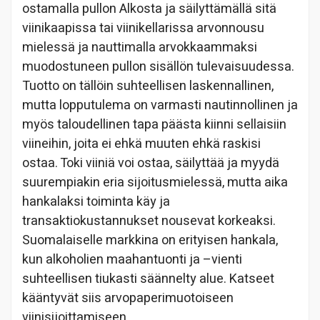
ostamalla pullon Alkosta ja säilyttämällä sitä
viinikaapissa tai viinikellarissa arvonnousu
mielessä ja nauttimalla arvokkaammaksi
muodostuneen pullon sisällön tulevaisuudessa.
Tuotto on tällöin suhteellisen laskennallinen,
mutta lopputulema on varmasti nautinnollinen ja
myös taloudellinen tapa päästa kiinni sellaisiin
viineihin, joita ei ehkä muuten ehkä raskisi
ostaa. Toki viiniä voi ostaa, säilyttää ja myydä
suurempiakin eria sijoitusmielessä, mutta aika
hankalaksi toiminta käy ja
transaktiokustannukset nousevat korkeaksi.
Suomalaiselle markkina on erityisen hankala,
kun alkoholien maahantuonti ja –vienti
suhteellisen tiukasti säännelty alue. Katseet
kääntyvät siis arvopaperimuotoiseen
viinisijoittamiseen.