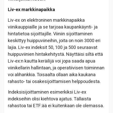
Liv-ex markkinapaikka
Liv-ex on elektroninen markkinapaikka
viinikauppiaille ja se tarjoaa kaupankäynti- ja
hintatietoa sijoittajille. Viiniin sijoittaminen
keskittyy huippuviineihin, joita on noin 3000 eri
lajia. Liv-ex indeksit 50, 100 ja 500 seuraavat
huippuviinien hintakehitystä. Näyttäisi siltä että
Liv-ex:n kautta keräilijä voi jopa saada apua
viinikellarin hallintaan, ja operatiivisen toiminnan
voi alihankkia. Toisaalta ollaan aika kaukana
rahasto- tai osakesijoittamisen helppoudesta.
Indeksisijoittaminen esimerkiksi Liv-ex
indekseihin olisi kiehtova ajatus. Tällaista
rahastoa tai ETF:ää ei kuitenkaan ole olemassa.