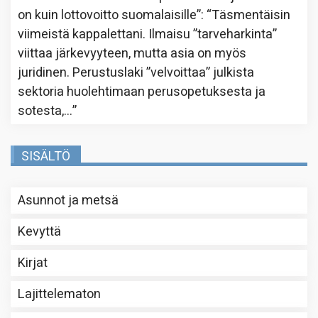
on kuin lottovoitto suomalaisille”
: “
Täsmentäisin
viimeistä kappalettani. Ilmaisu ”tarveharkinta”
viittaa järkevyyteen, mutta asia on myös
juridinen. Perustuslaki ”velvoittaa” julkista
sektoria huolehtimaan perusopetuksesta ja
sotesta,…
”
SISÄLTÖ
Asunnot ja metsä
Kevyttä
Kirjat
Lajittelematon