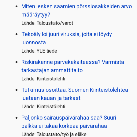
Miten lesken saamien pörssi­osakkeiden arvo
määräytyy?
Lähde: Taloustaito/verot
Tekoäly loi juuri viruksia, joita ei löydy
luonnosta
Lähde: YLE tiede
Riskirakenne parvekekaiteessa? Varmista
tarkastajan ammattitaito
Lähde: Kiinteistölehti
Tutkimus osoittaa: Suomen Kiinteistölehteä
luetaan kauan ja tarkasti
Lähde: Kiinteistölehti
Paljonko sairauspäivä­rahaa saa? Suuri
palkka ei takaa korkeaa päivärahaa
Lähde: Taloustaito/työ ja eläke