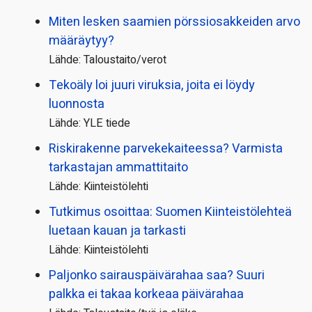
Miten lesken saamien pörssi­osakkeiden arvo
määräytyy?
Lähde: Taloustaito/verot
Tekoäly loi juuri viruksia, joita ei löydy
luonnosta
Lähde: YLE tiede
Riskirakenne parvekekaiteessa? Varmista
tarkastajan ammattitaito
Lähde: Kiinteistölehti
Tutkimus osoittaa: Suomen Kiinteistölehteä
luetaan kauan ja tarkasti
Lähde: Kiinteistölehti
Paljonko sairauspäivä­rahaa saa? Suuri
palkka ei takaa korkeaa päivärahaa