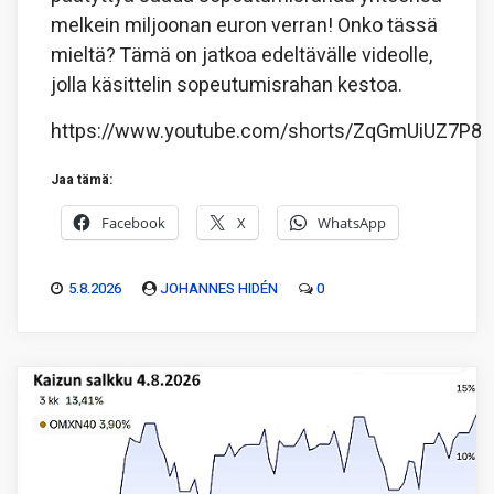
melkein miljoonan euron verran! Onko tässä
mieltä? Tämä on jatkoa edeltävälle videolle,
jolla käsittelin sopeutumisrahan kestoa.
https://www.youtube.com/shorts/ZqGmUiUZ7P8
Jaa tämä:
Facebook
X
WhatsApp
5.8.2026
JOHANNES HIDÉN
0