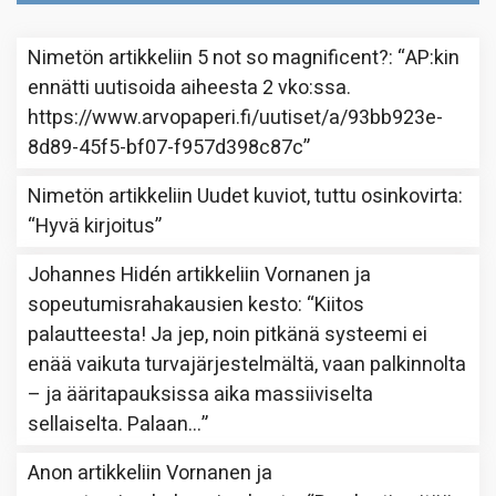
Nimetön
artikkeliin
5 not so magnificent?
: “
AP:kin
ennätti uutisoida aiheesta 2 vko:ssa.
https://www.arvopaperi.fi/uutiset/a/93bb923e-
8d89-45f5-bf07-f957d398c87c
”
Nimetön
artikkeliin
Uudet kuviot, tuttu osinkovirta
:
“
Hyvä kirjoitus
”
Johannes Hidén
artikkeliin
Vornanen ja
sopeutumisrahakausien kesto
: “
Kiitos
palautteesta! Ja jep, noin pitkänä systeemi ei
enää vaikuta turvajärjestelmältä, vaan palkinnolta
– ja ääritapauksissa aika massiiviselta
sellaiselta. Palaan…
”
Anon
artikkeliin
Vornanen ja