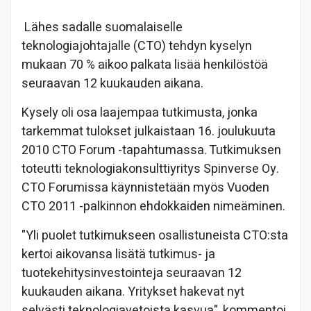
Lähes sadalle suomalaiselle
teknologiajohtajalle (CTO) tehdyn kyselyn
mukaan 70 % aikoo palkata lisää henkilöstöä
seuraavan 12 kuukauden aikana.
Kysely oli osa laajempaa tutkimusta, jonka
tarkemmat tulokset julkaistaan 16. joulukuuta
2010 CTO Forum -tapahtumassa. Tutkimuksen
toteutti teknologiakonsulttiyritys Spinverse Oy.
CTO Forumissa käynnistetään myös Vuoden
CTO 2011 -palkinnon ehdokkaiden nimeäminen.
"Yli puolet tutkimukseen osallistuneista CTO:sta
kertoi aikovansa lisätä tutkimus- ja
tuotekehitysinvestointeja seuraavan 12
kuukauden aikana. Yritykset hakevat nyt
selvästi teknologiavetoista kasvua", kommentoi