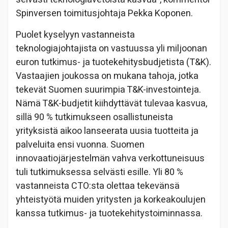
Spinversen toimitusjohtaja Pekka Koponen.
Puolet kyselyyn vastanneista
teknologiajohtajista on vastuussa yli miljoonan
euron tutkimus- ja tuotekehitysbudjetista (T&K).
Vastaajien joukossa on mukana tahoja, jotka
tekevät Suomen suurimpia T&K-investointeja.
Nämä T&K-budjetit kiihdyttävät tulevaa kasvua,
sillä 90 % tutkimukseen osallistuneista
yrityksistä aikoo lanseerata uusia tuotteita ja
palveluita ensi vuonna. Suomen
innovaatiojärjestelmän vahva verkottuneisuus
tuli tutkimuksessa selvästi esille. Yli 80 %
vastanneista CTO:sta olettaa tekevänsä
yhteistyötä muiden yritysten ja korkeakoulujen
kanssa tutkimus- ja tuotekehitystoiminnassa.