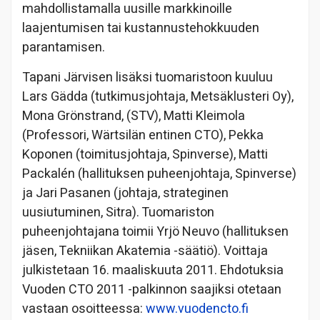
mahdollistamalla uusille markkinoille
laajentumisen tai kustannustehokkuuden
parantamisen.
Tapani Järvisen lisäksi tuomaristoon kuuluu
Lars Gädda (tutkimusjohtaja, Metsäklusteri Oy),
Mona Grönstrand, (STV), Matti Kleimola
(Professori, Wärtsilän entinen CTO), Pekka
Koponen (toimitusjohtaja, Spinverse), Matti
Packalén (hallituksen puheenjohtaja, Spinverse)
ja Jari Pasanen (johtaja, strateginen
uusiutuminen, Sitra). Tuomariston
puheenjohtajana toimii Yrjö Neuvo (hallituksen
jäsen, Tekniikan Akatemia -säätiö). Voittaja
julkistetaan 16. maaliskuuta 2011. Ehdotuksia
Vuoden CTO 2011 -palkinnon saajiksi otetaan
vastaan osoitteessa:
www.vuodencto.fi