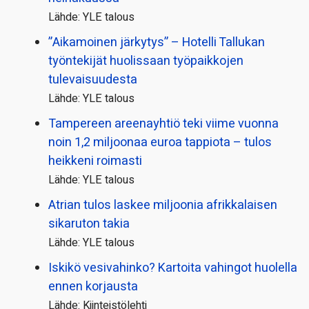
Lähde: YLE talous
”Aikamoinen järkytys” – Hotelli Tallukan
työntekijät huolissaan työpaikkojen
tulevaisuudesta
Lähde: YLE talous
Tampereen areenayhtiö teki viime vuonna
noin 1,2 miljoonaa euroa tappiota – tulos
heikkeni roimasti
Lähde: YLE talous
Atrian tulos laskee miljoonia afrikkalaisen
sikaruton takia
Lähde: YLE talous
Iskikö vesivahinko? Kartoita vahingot huolella
ennen korjausta
Lähde: Kiinteistölehti