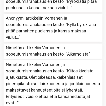
sopeutumisrahakausien kesto
: “
Byrokratia pitää
puolensa ja kansa maksaa viulut…
”
Anonyymi
artikkeliin
Vornanen ja
sopeutumisrahakausien kesto
: “
Kyllä byrokratia
pitää parhaiten puolensa ja kansa maksaa
viulut…
”
Nimetön
artikkeliin
Vornanen ja
sopeutumisrahakausien kesto
: “
Aikamoista
”
Nimetön
artikkeliin
Vornanen ja
sopeutumisrahakausien kesto
: “
Kiitos kivoista
ajatuksista. Olet oikeassa, kaikenlaisiset
pidempikestoiset laiskuudesta ja joutilaisuudesta
maksettavat kannusteet pitäisi lyhentää.
Erityisesti voisi olettaa että kansanedustajat
ovat…
”