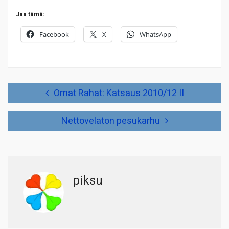
Jaa tämä:
Facebook
X
WhatsApp
Artikkelien
Omat Rahat: Katsaus 2010/12 II
selaus
Nettovelaton pesukarhu
piksu