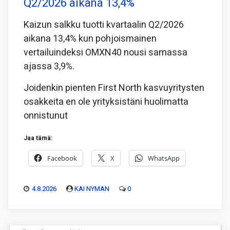
Q2/2026 aikana 13,4%
Kaizun salkku tuotti kvartaalin Q2/2026
aikana 13,4% kun pohjoismainen
vertailuindeksi OMXN40 nousi samassa
ajassa 3,9%.
Joidenkin pienten First North kasvuyritysten
osakkeita en ole yrityksistäni huolimatta
onnistunut
Jaa tämä:
Facebook
X
WhatsApp
4.8.2026
KAI NYMAN
0