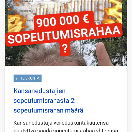
YHTEISKUNTA
Kansanedustajien
sopeutumisrahasta 2:
sopeutumisrahan määrä
Kansanedustaja voi eduskuntakautensa
päätyttyä saada sopeutumisrahaa yhteensä