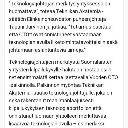
"Teknologiajohtajan merkitys yrityksessä on
huomattava", toteaa Tekniikan Akatemia -
säätiön Elinkeinoneuvoston puheenjohtaja
Tapani Järvinen ja jatkaa: "Tutkimus osoittaa,
että CTO:t ovat onnistuneet vastaamaan
teknologian avulla liiketoimintatavoitteisiin sekä
johtamaan asiantuntevia tiimejä."
Teknologiajohtajien merkitystä Suomalaisten
yritysten kilpailukyvylle halutaan nostaa esiin
nyt ensimmäistä kertaa jaettavalla Vuoden CTO
-palkinnolla. Palkinnon myöntää Tekniikan
Akatemia -säätiö teknologiajohtajalle, joka on
sekä rakentanut maailmanlaajuisesti
kilpailukykyisen teknologiaportfolion että
onnistunut luomaan yhtiölleen merkittävää
lisäarvoa teknologian avulla – esimerkiksi