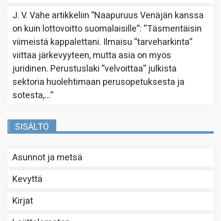
J. V. Vahe
artikkeliin
”Naapuruus Venäjän kanssa
on kuin lottovoitto suomalaisille”
: “
Täsmentäisin
viimeistä kappalettani. Ilmaisu ”tarveharkinta”
viittaa järkevyyteen, mutta asia on myös
juridinen. Perustuslaki ”velvoittaa” julkista
sektoria huolehtimaan perusopetuksesta ja
sotesta,…
”
SISÄLTÖ
Asunnot ja metsä
Kevyttä
Kirjat