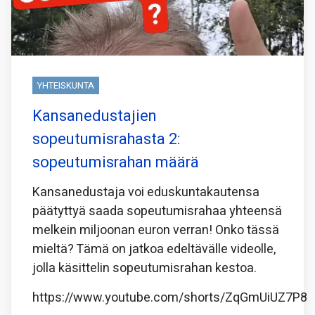
YHTEISKUNTA
Kansanedustajien
sopeutumisrahasta 2:
sopeutumisrahan määrä
Kansanedustaja voi eduskuntakautensa
päätyttyä saada sopeutumisrahaa yhteensä
melkein miljoonan euron verran! Onko tässä
mieltä? Tämä on jatkoa edeltävälle videolle,
jolla käsittelin sopeutumisrahan kestoa.
https://www.youtube.com/shorts/ZqGmUiUZ7P8