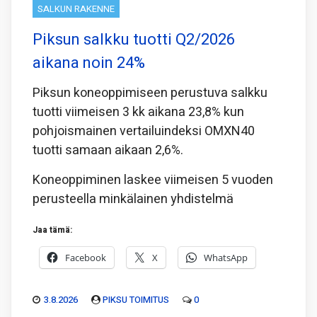
SALKUN RAKENNE
Piksun salkku tuotti Q2/2026
aikana noin 24%
Piksun koneoppimiseen perustuva salkku
tuotti viimeisen 3 kk aikana 23,8% kun
pohjoismainen vertailuindeksi OMXN40
tuotti samaan aikaan 2,6%.
Koneoppiminen laskee viimeisen 5 vuoden
perusteella minkälainen yhdistelmä
Jaa tämä:
Facebook
X
WhatsApp
3.8.2026
PIKSU TOIMITUS
0