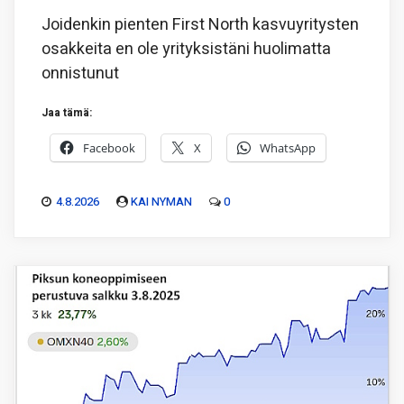
Joidenkin pienten First North kasvuyritysten
osakkeita en ole yrityksistäni huolimatta
onnistunut
Jaa tämä:
Facebook
X
WhatsApp
4.8.2026
KAI NYMAN
0