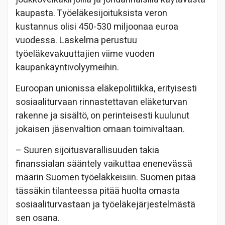
kaupasta. Työeläkesijoituksista veron
kustannus olisi 450-530 miljoonaa euroa
vuodessa. Laskelma perustuu
työeläkevakuuttajien viime vuoden
kaupankäyntivolyymeihin.
Euroopan unionissa eläkepolitiikka, erityisesti
sosiaaliturvaan rinnastettavan eläketurvan
rakenne ja sisältö, on perinteisesti kuulunut
jokaisen jäsenvaltion omaan toimivaltaan.
– Suuren sijoitusvarallisuuden takia
finanssialan sääntely vaikuttaa enenevässä
määrin Suomen työeläkkeisiin. Suomen pitää
tässäkin tilanteessa pitää huolta omasta
sosiaaliturvastaan ja työeläkejärjestelmästä
sen osana.