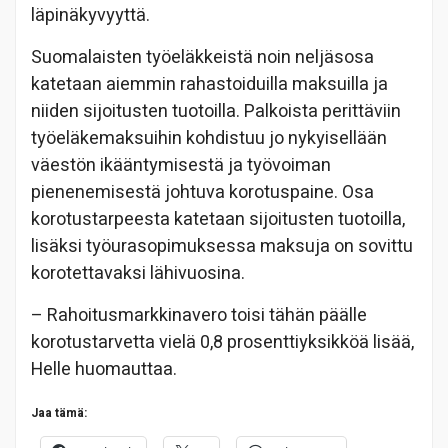
läpinäkyvyyttä.
Suomalaisten työeläkkeistä noin neljäsosa
katetaan aiemmin rahastoiduilla maksuilla ja
niiden sijoitusten tuotoilla. Palkoista perittäviin
työeläkemaksuihin kohdistuu jo nykyisellään
väestön ikääntymisestä ja työvoiman
pienenemisestä johtuva korotuspaine. Osa
korotustarpeesta katetaan sijoitusten tuotoilla,
lisäksi työurasopimuksessa maksuja on sovittu
korotettavaksi lähivuosina.
– Rahoitusmarkkinavero toisi tähän päälle
korotustarvetta vielä 0,8 prosenttiyksikköä lisää,
Helle huomauttaa.
Jaa tämä: