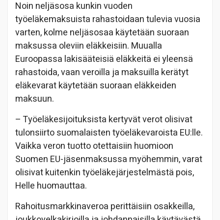
Noin neljäsosa kunkin vuoden
työeläkemaksuista rahastoidaan tulevia vuosia
varten, kolme neljäsosaa käytetään suoraan
maksussa oleviin eläkkeisiin. Muualla
Euroopassa lakisääteisiä eläkkeitä ei yleensä
rahastoida, vaan veroilla ja maksuilla kerätyt
eläkevarat käytetään suoraan eläkkeiden
maksuun.
– Työeläkesijoituksista kertyvät verot olisivat
tulonsiirto suomalaisten työeläkevaroista EU:lle.
Vaikka veron tuotto otettaisiin huomioon
Suomen EU-jäsenmaksussa myöhemmin, varat
olisivat kuitenkin työeläkejärjestelmästä pois,
Helle huomauttaa.
Rahoitusmarkkinaveroa perittäisiin osakkeilla,
joukkovelkakirjoilla ja johdannaisilla käytävästä