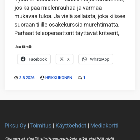
jos kaipaa mielenrauhaa ja varmaa
mukavaa tuloa. Ja vielä sellaista, joka kilisee
suoraan tilille osakekurssia murehtimatta.
Parhaat teleoperaattorit täyttävät kriteerit,
Jaa tämä:
Facebook
X
WhatsApp
3.8.2026
HEIKKI IKONEN
1
Piksu Oy
|
Toimitus
|
Käyttöehdot
|
Mediakortti
Sivusto ei sisällä sijoitussuosituksia eikä sisältöä pidä