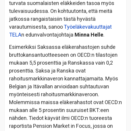
turvata suomalaisten eläkkeiden tasoa myös
tulevaisuudessa. On kohtuutonta, että meitä
jatkossa rangaistaisiin tästä hyvästä
varautumisesta, sanoo
Työeläkevakuuttajat
TELA
n edunvalvontajohtaja
Minna Helle
.
Esimerkiksi Saksassa eläkerahastojen suhde
bruttokansantuotteeseen on OECD:n tilastojen
mukaan 5,5 prosenttia ja Ranskassa vain 0,2
prosenttia. Saksa ja Ranska ovat
rahoitusmarkkinaveron kannattajamaita. Myös
Belgian ja Itävallan arvioidaan suhtautuvan
myönteisesti rahoitusmarkkinaveroon.
Molemmissa maissa eläkerahastot ovat OECD:n
mukaan alle 5 prosentin suuruiset BKT:een
nähden. Tiedot käyvät ilmi OECD:n tuoreesta
raportista Pension Market in Focus, jossa on