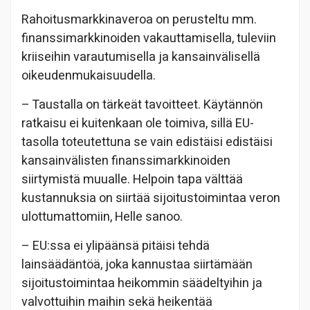
Rahoitusmarkkinaveroa on perusteltu mm.
finanssimarkkinoiden vakauttamisella, tuleviin
kriiseihin varautumisella ja kansainvälisellä
oikeudenmukaisuudella.
– Taustalla on tärkeät tavoitteet. Käytännön
ratkaisu ei kuitenkaan ole toimiva, sillä EU-
tasolla toteutettuna se vain edistäisi edistäisi
kansainvälisten finanssimarkkinoiden
siirtymistä muualle. Helpoin tapa välttää
kustannuksia on siirtää sijoitustoimintaa veron
ulottumattomiin, Helle sanoo.
– EU:ssa ei ylipäänsä pitäisi tehdä
lainsäädäntöä, joka kannustaa siirtämään
sijoitustoimintaa heikommin säädeltyihin ja
valvottuihin maihin sekä heikentää