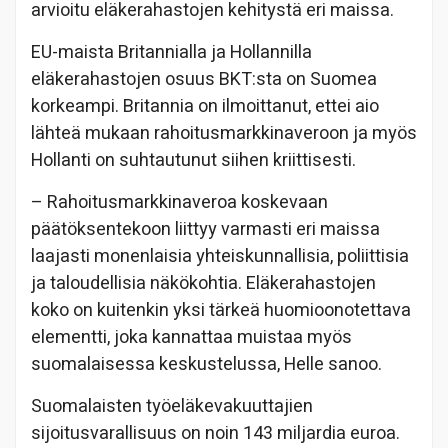
arvioitu eläkerahastojen kehitystä eri maissa.
EU-maista Britannialla ja Hollannilla
eläkerahastojen osuus BKT:sta on Suomea
korkeampi. Britannia on ilmoittanut, ettei aio
lähteä mukaan rahoitusmarkkinaveroon ja myös
Hollanti on suhtautunut siihen kriittisesti.
– Rahoitusmarkkinaveroa koskevaan
päätöksentekoon liittyy varmasti eri maissa
laajasti monenlaisia yhteiskunnallisia, poliittisia
ja taloudellisia näkökohtia. Eläkerahastojen
koko on kuitenkin yksi tärkeä huomioonotettava
elementti, joka kannattaa muistaa myös
suomalaisessa keskustelussa, Helle sanoo.
Suomalaisten työeläkevakuuttajien
sijoitusvarallisuus on noin 143 miljardia euroa.