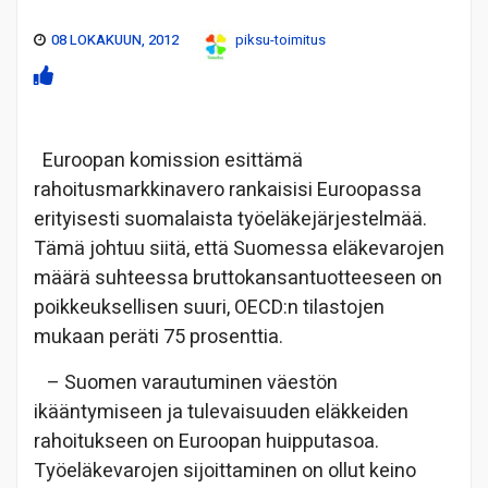
08 LOKAKUUN, 2012
piksu-toimitus
Euroopan komission esittämä
rahoitusmarkkinavero rankaisisi Euroopassa
erityisesti suomalaista työeläkejärjestelmää.
Tämä johtuu siitä, että Suomessa eläkevarojen
määrä suhteessa bruttokansantuotteeseen on
poikkeuksellisen suuri, OECD:n tilastojen
mukaan peräti 75 prosenttia.
– Suomen varautuminen väestön
ikääntymiseen ja tulevaisuuden eläkkeiden
rahoitukseen on Euroopan huipputasoa.
Työeläkevarojen sijoittaminen on ollut keino