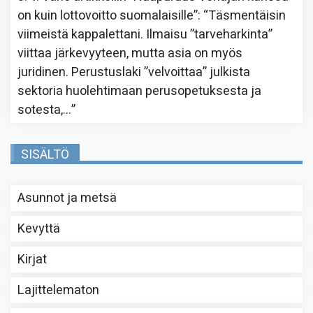
on kuin lottovoitto suomalaisille”
: “
Täsmentäisin
viimeistä kappalettani. Ilmaisu ”tarveharkinta”
viittaa järkevyyteen, mutta asia on myös
juridinen. Perustuslaki ”velvoittaa” julkista
sektoria huolehtimaan perusopetuksesta ja
sotesta,…
”
SISÄLTÖ
Asunnot ja metsä
Kevyttä
Kirjat
Lajittelematon