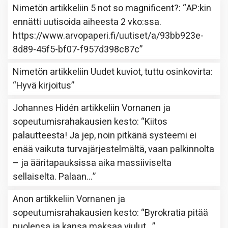
Nimetön
artikkeliin
5 not so magnificent?
: “
AP:kin
ennätti uutisoida aiheesta 2 vko:ssa.
https://www.arvopaperi.fi/uutiset/a/93bb923e-
8d89-45f5-bf07-f957d398c87c
”
Nimetön
artikkeliin
Uudet kuviot, tuttu osinkovirta
:
“
Hyvä kirjoitus
”
Johannes Hidén
artikkeliin
Vornanen ja
sopeutumisrahakausien kesto
: “
Kiitos
palautteesta! Ja jep, noin pitkänä systeemi ei
enää vaikuta turvajärjestelmältä, vaan palkinnolta
– ja ääritapauksissa aika massiiviselta
sellaiselta. Palaan…
”
Anon
artikkeliin
Vornanen ja
sopeutumisrahakausien kesto
: “
Byrokratia pitää
puolensa ja kansa maksaa viulut…
”