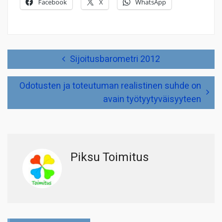
Facebook
X
WhatsApp
Artikkelien
Sijoitusbarometri 2012
selaus
Odotusten ja toteutuman realistinen suhde on
avain työtyytyväisyyteen
Piksu Toimitus