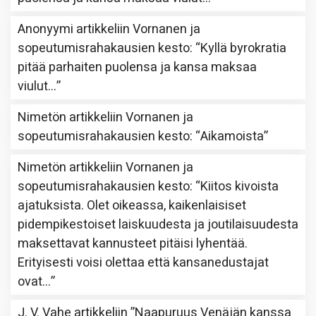
Anonyymi
artikkeliin
Vornanen ja
sopeutumisrahakausien kesto
: “
Kyllä byrokratia
pitää parhaiten puolensa ja kansa maksaa
viulut…
”
Nimetön
artikkeliin
Vornanen ja
sopeutumisrahakausien kesto
: “
Aikamoista
”
Nimetön
artikkeliin
Vornanen ja
sopeutumisrahakausien kesto
: “
Kiitos kivoista
ajatuksista. Olet oikeassa, kaikenlaisiset
pidempikestoiset laiskuudesta ja joutilaisuudesta
maksettavat kannusteet pitäisi lyhentää.
Erityisesti voisi olettaa että kansanedustajat
ovat…
”
J. V. Vahe
artikkeliin
”Naapuruus Venäjän kanssa