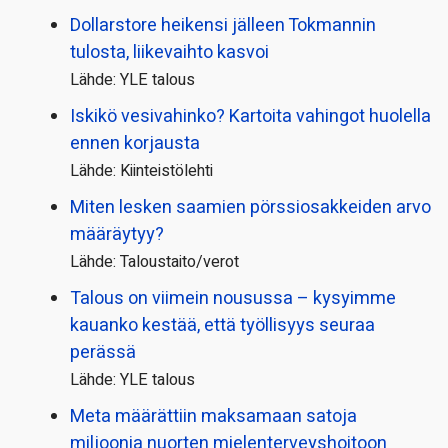
Dollarstore heikensi jälleen Tokmannin
tulosta, liikevaihto kasvoi
Lähde: YLE talous
Iskikö vesivahinko? Kartoita vahingot huolella
ennen korjausta
Lähde: Kiinteistölehti
Miten lesken saamien pörssi­osakkeiden arvo
määräytyy?
Lähde: Taloustaito/verot
Talous on viimein nousussa – kysyimme
kauanko kestää, että työllisyys seuraa
perässä
Lähde: YLE talous
Meta määrättiin maksamaan satoja
miljoonia nuorten mielenterveyshoitoon