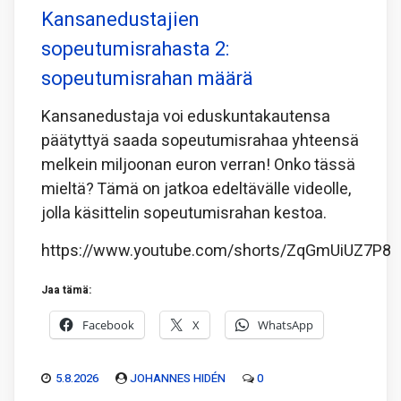
Kansanedustajien
sopeutumisrahasta 2:
sopeutumisrahan määrä
Kansanedustaja voi eduskuntakautensa
päätyttyä saada sopeutumisrahaa yhteensä
melkein miljoonan euron verran! Onko tässä
mieltä? Tämä on jatkoa edeltävälle videolle,
jolla käsittelin sopeutumisrahan kestoa.
https://www.youtube.com/shorts/ZqGmUiUZ7P8
Jaa tämä:
Facebook
X
WhatsApp
5.8.2026
JOHANNES HIDÉN
0