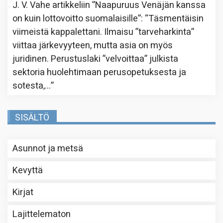
J. V. Vahe
artikkeliin
”Naapuruus Venäjän kanssa
on kuin lottovoitto suomalaisille”
: “
Täsmentäisin
viimeistä kappalettani. Ilmaisu ”tarveharkinta”
viittaa järkevyyteen, mutta asia on myös
juridinen. Perustuslaki ”velvoittaa” julkista
sektoria huolehtimaan perusopetuksesta ja
sotesta,…
”
SISÄLTÖ
Asunnot ja metsä
Kevyttä
Kirjat
Lajittelematon