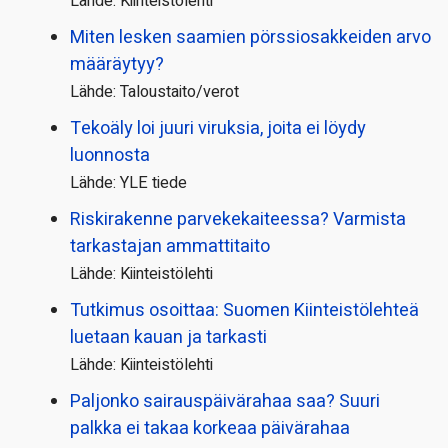
Lähde: Kiinteistölehti
Miten lesken saamien pörssi­osakkeiden arvo
määräytyy?
Lähde: Taloustaito/verot
Tekoäly loi juuri viruksia, joita ei löydy
luonnosta
Lähde: YLE tiede
Riskirakenne parvekekaiteessa? Varmista
tarkastajan ammattitaito
Lähde: Kiinteistölehti
Tutkimus osoittaa: Suomen Kiinteistölehteä
luetaan kauan ja tarkasti
Lähde: Kiinteistölehti
Paljonko sairauspäivä­rahaa saa? Suuri
palkka ei takaa korkeaa päivärahaa