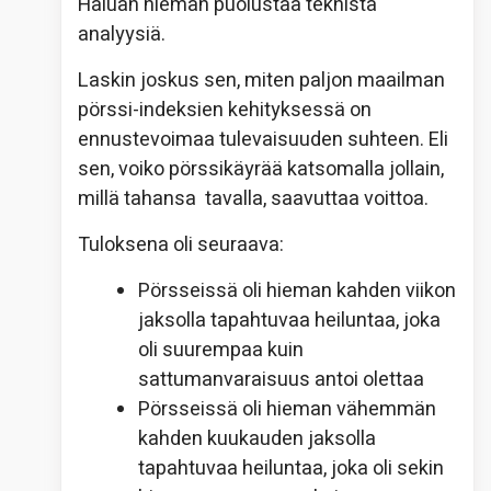
Haluan hieman puolustaa teknistä
analyysiä.
Laskin joskus sen, miten paljon maailman
pörssi-indeksien kehityksessä on
ennustevoimaa tulevaisuuden suhteen. Eli
sen, voiko pörssikäyrää katsomalla jollain,
millä tahansa tavalla, saavuttaa voittoa.
Tuloksena oli seuraava:
Pörsseissä oli hieman kahden viikon
jaksolla tapahtuvaa heiluntaa, joka
oli suurempaa kuin
sattumanvaraisuus antoi olettaa
Pörsseissä oli hieman vähemmän
kahden kuukauden jaksolla
tapahtuvaa heiluntaa, joka oli sekin