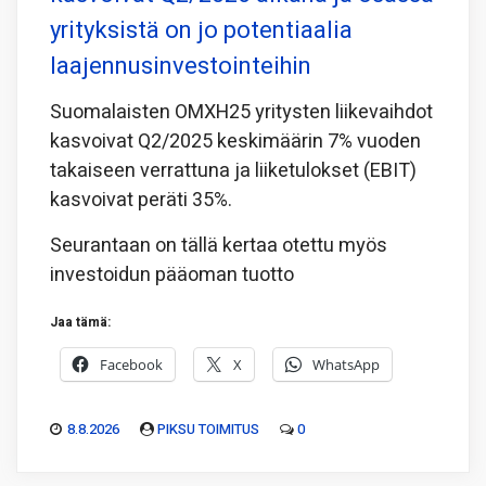
yrityksistä on jo potentiaalia
laajennusinvestointeihin
Suomalaisten OMXH25 yritysten liikevaihdot
kasvoivat Q2/2025 keskimäärin 7% vuoden
takaiseen verrattuna ja liiketulokset (EBIT)
kasvoivat peräti 35%.
Seurantaan on tällä kertaa otettu myös
investoidun pääoman tuotto
Jaa tämä:
Facebook
X
WhatsApp
8.8.2026
PIKSU TOIMITUS
0