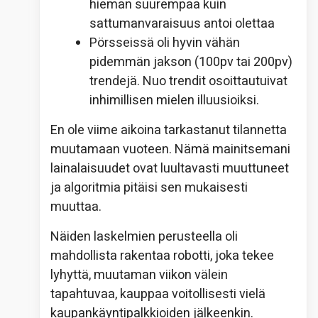
hieman suurempaa kuin
sattumanvaraisuus antoi olettaa
Pörsseissä oli hyvin vähän
pidemmän jakson (100pv tai 200pv)
trendejä. Nuo trendit osoittautuivat
inhimillisen mielen illuusioiksi.
En ole viime aikoina tarkastanut tilannetta
muutamaan vuoteen. Nämä mainitsemani
lainalaisuudet ovat luultavasti muuttuneet
ja algoritmia pitäisi sen mukaisesti
muuttaa.
Näiden laskelmien perusteella oli
mahdollista rakentaa robotti, joka tekee
lyhyttä, muutaman viikon välein
tapahtuvaa, kauppaa voitollisesti vielä
kaupankäyntipalkkioiden jälkeenkin.