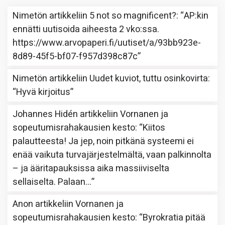
Nimetön
artikkeliin
5 not so magnificent?
: “
AP:kin
ennätti uutisoida aiheesta 2 vko:ssa.
https://www.arvopaperi.fi/uutiset/a/93bb923e-
8d89-45f5-bf07-f957d398c87c
”
Nimetön
artikkeliin
Uudet kuviot, tuttu osinkovirta
:
“
Hyvä kirjoitus
”
Johannes Hidén
artikkeliin
Vornanen ja
sopeutumisrahakausien kesto
: “
Kiitos
palautteesta! Ja jep, noin pitkänä systeemi ei
enää vaikuta turvajärjestelmältä, vaan palkinnolta
– ja ääritapauksissa aika massiiviselta
sellaiselta. Palaan…
”
Anon
artikkeliin
Vornanen ja
sopeutumisrahakausien kesto
: “
Byrokratia pitää