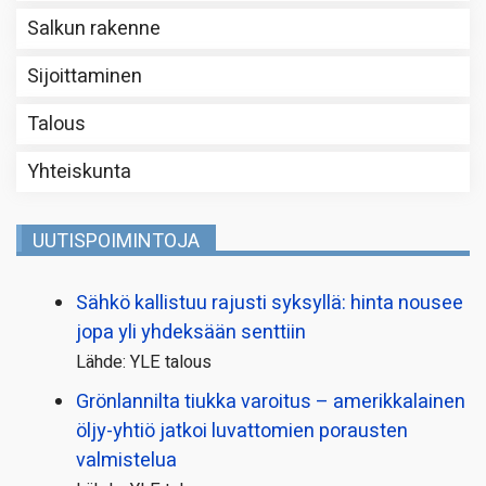
Salkun rakenne
Sijoittaminen
Talous
Yhteiskunta
UUTISPOIMINTOJA
Sähkö kallistuu rajusti syksyllä: hinta nousee
jopa yli yhdeksään senttiin
Lähde: YLE talous
Grönlannilta tiukka varoitus – amerikkalainen
öljy-yhtiö jatkoi luvattomien porausten
valmistelua