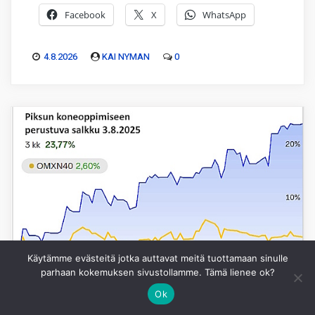
Facebook
X
WhatsApp
4.8.2026
KAI NYMAN
0
Käytämme evästeitä jotka auttavat meitä tuottamaan sinulle
parhaan kokemuksen sivustollamme. Tämä lienee ok?
Ok