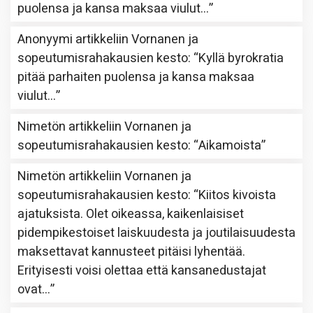
puolensa ja kansa maksaa viulut…
”
Anonyymi
artikkeliin
Vornanen ja
sopeutumisrahakausien kesto
: “
Kyllä byrokratia
pitää parhaiten puolensa ja kansa maksaa
viulut…
”
Nimetön
artikkeliin
Vornanen ja
sopeutumisrahakausien kesto
: “
Aikamoista
”
Nimetön
artikkeliin
Vornanen ja
sopeutumisrahakausien kesto
: “
Kiitos kivoista
ajatuksista. Olet oikeassa, kaikenlaisiset
pidempikestoiset laiskuudesta ja joutilaisuudesta
maksettavat kannusteet pitäisi lyhentää.
Erityisesti voisi olettaa että kansanedustajat
ovat…
”