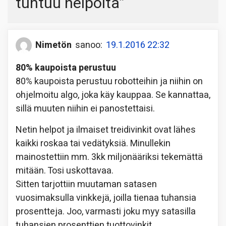
tuntuu helpolta
”
Nimetön
sanoo:
19.1.2016 22:32
80% kaupoista perustuu
80% kaupoista perustuu robotteihin ja niihin on
ohjelmoitu algo, joka käy kauppaa. Se kannattaa,
sillä muuten niihin ei panostettaisi.
Netin helpot ja ilmaiset treidivinkit ovat lähes
kaikki roskaa tai vedätyksiä. Minullekin
mainostettiin mm. 3kk miljonääriksi tekemättä
mitään. Tosi uskottavaa.
Sitten tarjottiin muutaman satasen
vuosimaksulla vinkkejä, joilla tienaa tuhansia
prosentteja. Joo, varmasti joku myy satasilla
tuhansien prosenttien tuottovinkit.