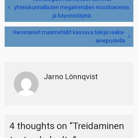
selaus
yhteiskunnallisten megatrendien moottoereina
ja käynnistäjinä
Harvinaiset maametallit kasvava tekijä raaka-
ainepuolella
Jarno Lönnqvist
4 thoughts on “
Treidaminen