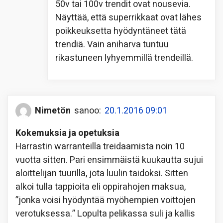
50v tai 100v trendit ovat nousevia.
Näyttää, että superrikkaat ovat lähes
poikkeuksetta hyödyntäneet tätä
trendiä. Vain aniharva tuntuu
rikastuneen lyhyemmillä trendeillä.
Nimetön
sanoo:
20.1.2016 09:01
Kokemuksia ja opetuksia
Harrastin warranteilla treidaamista noin 10
vuotta sitten. Pari ensimmäistä kuukautta sujui
aloittelijan tuurilla, jota luulin taidoksi. Sitten
alkoi tulla tappioita eli oppirahojen maksua,
”jonka voisi hyödyntää myöhempien voittojen
verotuksessa.” Lopulta pelikassa suli ja kallis