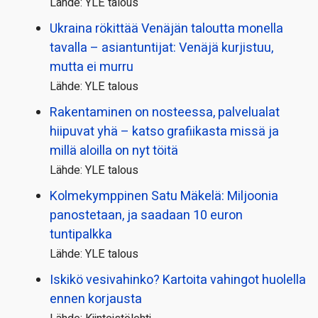
Lähde: YLE talous
Ukraina rökittää Venäjän taloutta monella
tavalla – asiantuntijat: Venäjä kurjistuu,
mutta ei murru
Lähde: YLE talous
Rakentaminen on nosteessa, palvelualat
hiipuvat yhä – katso grafiikasta missä ja
millä aloilla on nyt töitä
Lähde: YLE talous
Kolmekymppinen Satu Mäkelä: Miljoonia
panostetaan, ja saadaan 10 euron
tuntipalkka
Lähde: YLE talous
Iskikö vesivahinko? Kartoita vahingot huolella
ennen korjausta