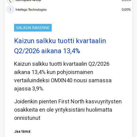
SALKUN RAKENNE
Kaizun salkku tuotti kvartaalin
Q2/2026 aikana 13,4%
Kaizun salkku tuotti kvartaalin Q2/2026
aikana 13,4% kun pohjoismainen
vertailuindeksi OMXN40 nousi samassa
ajassa 3,9%.
Joidenkin pienten First North kasvuyritysten
osakkeita en ole yrityksistäni huolimatta
onnistunut
Jaa tämä: