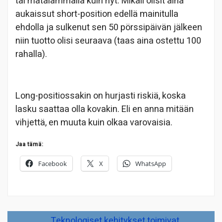
tai matalammalla kuin nyt. Mikäli olisit aina
aukaissut short-position edellä mainitulla
ehdolla ja sulkenut sen 50 pörssipäivän jälkeen
niin tuotto olisi seuraava (taas aina ostettu 100
rahalla).
Long-positiossakin on hurjasti riskiä, koska
lasku saattaa olla kovakin. Eli en anna mitään
vihjettä, en muuta kuin olkaa varovaisia.
Jaa tämä:
Facebook
X
WhatsApp
Artikkelien
Teknologiset kehitykset toimivat