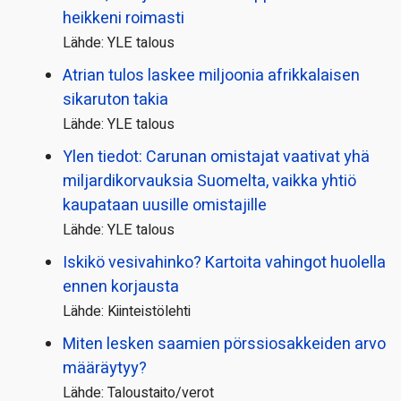
heikkeni roimasti
Lähde: YLE talous
Atrian tulos laskee miljoonia afrikkalaisen
sikaruton takia
Lähde: YLE talous
Ylen tiedot: Carunan omistajat vaativat yhä
miljardi­korvauksia Suomelta, vaikka yhtiö
kaupataan uusille omistajille
Lähde: YLE talous
Iskikö vesivahinko? Kartoita vahingot huolella
ennen korjausta
Lähde: Kiinteistölehti
Miten lesken saamien pörssi­osakkeiden arvo
määräytyy?
Lähde: Taloustaito/verot