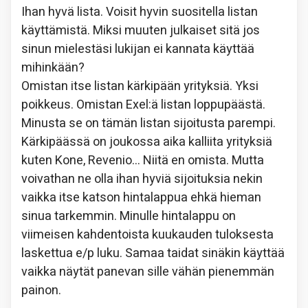
Ihan hyvä lista. Voisit hyvin suositella listan
käyttämistä. Miksi muuten julkaiset sitä jos
sinun mielestäsi lukijan ei kannata käyttää
mihinkään?
Omistan itse listan kärkipään yrityksiä. Yksi
poikkeus. Omistan Exel:ä listan loppupäästä.
Minusta se on tämän listan sijoitusta parempi.
Kärkipäässä on joukossa aika kalliita yrityksiä
kuten Kone, Revenio… Niitä en omista. Mutta
voivathan ne olla ihan hyviä sijoituksia nekin
vaikka itse katson hintalappua ehkä hieman
sinua tarkemmin. Minulle hintalappu on
viimeisen kahdentoista kuukauden tuloksesta
laskettua e/p luku. Samaa taidat sinäkin käyttää
vaikka näytät panevan sille vähän pienemmän
painon.