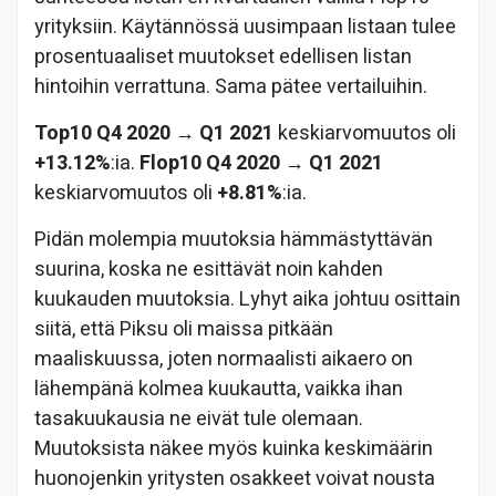
yrityksiin. Käytännössä uusimpaan listaan tulee
prosentuaaliset muutokset edellisen listan
hintoihin verrattuna. Sama pätee vertailuihin.
Top10 Q4 2020 → Q1 2021
keskiarvomuutos oli
+13.12%
:ia.
Flop10 Q4 2020 → Q1 2021
keskiarvomuutos oli
+8.81%
:ia.
Pidän molempia muutoksia hämmästyttävän
suurina, koska ne esittävät noin kahden
kuukauden muutoksia. Lyhyt aika johtuu osittain
siitä, että Piksu oli maissa pitkään
maaliskuussa, joten normaalisti aikaero on
lähempänä kolmea kuukautta, vaikka ihan
tasakuukausia ne eivät tule olemaan.
Muutoksista näkee myös kuinka keskimäärin
huonojenkin yritysten osakkeet voivat nousta