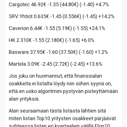
Cargotec 46.92€ -1.35 (44.80€) (-1.40) +4.7%
SRV Yhtiöt 0.635€ -1.45 (0.556€) (-1.45) +14.2%
Caverion 6.44€ -1.55 (5.19€) (-1.55) +24.1%
HK 2.310€ -1.55 (2.180€) (-1.65) +6.0%
Basware 37.95€ -1.60 (37.50€) (-1.60) +1.2%
Martela 3.09€ -2.45 (2.72€) (-2.45) +13.6%
Jos joku on huomannut, että finanssialan
osakkeita ei listalta löydy niin siihen syynä on,
että en usko algoritmini pystyvän pisteyttämään
alan yrityksiä.
Alan seuraamaan tästä listasta lähtien sitä
miten listan Top10 yritysten osakkeet pärjäävät
suhteessa listan eri kvartaalien välillä Flop10