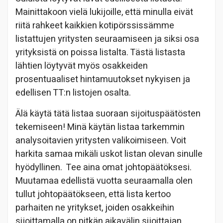
Mainittakoon vielä lukijoille, että minulla eivät
riitä rahkeet kaikkien kotipörssissämme
listattujen yritysten seuraamiseen ja siksi osa
yrityksistä on poissa listalta. Tästä listasta
lähtien löytyvät myös osakkeiden
prosentuaaliset hintamuutokset nykyisen ja
edellisen TT:n listojen osalta.
Älä käytä tätä listaa suoraan sijoituspäätösten
tekemiseen! Minä käytän listaa tarkemmin
analysoitavien yritysten valikoimiseen. Voit
harkita samaa mikäli uskot listan olevan sinulle
hyödyllinen. Tee aina omat johtopäätöksesi.
Muutamaa edellistä vuotta seuraamalla olen
tullut johtopäätökseen, että lista kertoo
parhaiten ne yritykset, joiden osakkeihin
sijoittamalla on pitkän aikavälin sijoittajan