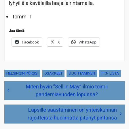
lyhyillä aikaväleillä laajalla rintamalla.
Tommi T
Jaa tämä:
Facebook
X
WhatsApp
HELSINGIN PÖRSSI
OSAKKEET
SIJOITTAMINEN
TT:N LISTA
Artikkelien
Miten hyvin ”Sell in May”-ilmiö toimii
selaus
pandemiavuoden lopussa?
Lapsille säästäminen on yhteiskunnan
rajoitteista huolimatta pitänyt pintansa