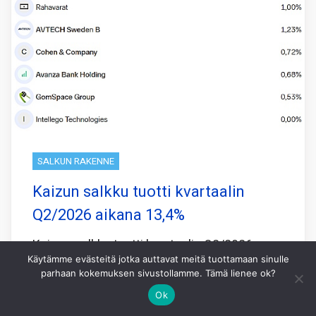
SALKUN RAKENNE
Kaizun salkku tuotti kvartaalin
Q2/2026 aikana 13,4%
Kaizun salkku tuotti kvartaalin Q2/2026
Käytämme evästeitä jotka auttavat meitä tuottamaan sinulle
aikana 13,4% kun pohjoismainen
parhaan kokemuksen sivustollamme. Tämä lienee ok?
vertailuindeksi OMXN40 nousi samassa
Ok
ajassa 3,9%.