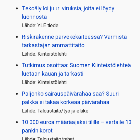
Tekoäly loi juuri viruksia, joita ei löydy
luonnosta
Lähde: YLE tiede
Riskirakenne parvekekaiteessa? Varmista
tarkastajan ammattitaito
Lähde: Kiinteistölehti
Tutkimus osoittaa: Suomen Kiinteistölehteä
luetaan kauan ja tarkasti
Lähde: Kiinteistölehti
Paljonko sairauspäivä­rahaa saa? Suuri
palkka ei takaa korkeaa päivärahaa
Lähde: Taloustaito/työ ja eläke
10 000 euroa määräajaksi tilille – vertaile 13
pankin korot
Lähde: Taloustaito/rahat