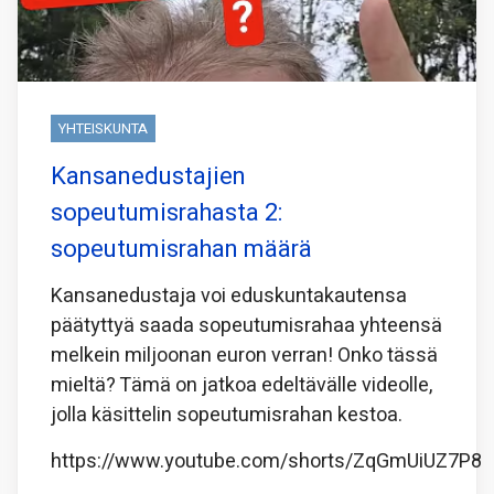
YHTEISKUNTA
Kansanedustajien
sopeutumisrahasta 2:
sopeutumisrahan määrä
Kansanedustaja voi eduskuntakautensa
päätyttyä saada sopeutumisrahaa yhteensä
melkein miljoonan euron verran! Onko tässä
mieltä? Tämä on jatkoa edeltävälle videolle,
jolla käsittelin sopeutumisrahan kestoa.
https://www.youtube.com/shorts/ZqGmUiUZ7P8