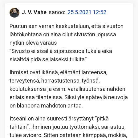
J. V. Vahe
sanoo:
25.5.2021 12:52
Puutun sen verran keskusteluun, että sivuston
lähtökohtana on aina ollut sivuston lopussa
nytkin oleva varaus
”Sivusto ei sisällä sijoitussuosituksia eikä
sisältöä pidä sellaiseksi tulkita”
Ihmiset ovat ikänsä, elämäntilanteensa,
terveytensä, harrastustensa, työnsä,
koulutuksensa ja esim. varallisuutensa nähden
erilaisissa tilanteissa. Siksi yleispäteviä neuvoja
on blancona mahdoton antaa.
Itseäni on aina suuresti ärsyttänyt ”pitkä
tähtäin”. Ihminen joutuu työttömäksi, sairastuu,
tulee avioero. Sitten ostetaan kämppää, mökkiä,