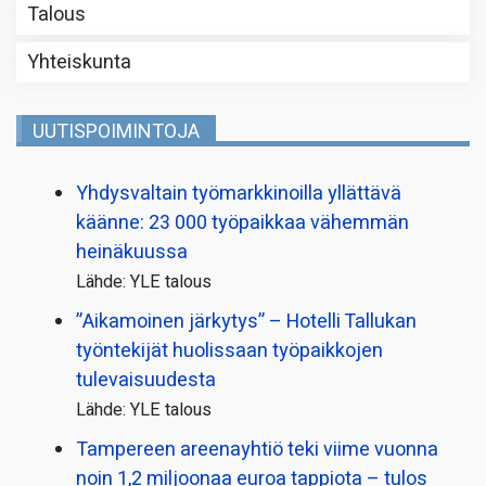
Talous
Yhteiskunta
UUTISPOIMINTOJA
Yhdysvaltain työmarkkinoilla yllättävä
käänne: 23 000 työpaikkaa vähemmän
heinäkuussa
Lähde: YLE talous
”Aikamoinen järkytys” – Hotelli Tallukan
työntekijät huolissaan työpaikkojen
tulevaisuudesta
Lähde: YLE talous
Tampereen areenayhtiö teki viime vuonna
noin 1,2 miljoonaa euroa tappiota – tulos