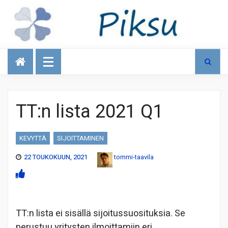
Talous
TT:n lista 2021 Q1
KEVYTTÄ
SIJOITTAMINEN
22 TOUKOKUUN, 2021
tommi-taavila
TT:n lista ei sisällä sijoitussuosituksia. Se
perustuu yritysten ilmoittamiin eri