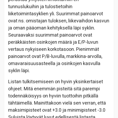
tunnuslukuihin ja tulostietoihin
liiketoimintasyklien yli. Suurimmat painoarvot
ovat ns. omistajan tuloksen, liikevaihdon kasvun
ja oman pääoman kehityksellä läpi syklin.
Seuraavaksi suurimmat painoarvot ovat
peräkkäisten osinkojen määrä ja E/P-luvun
vertaus nykyiseen korkotasoon. Pienimmät
painoarvot ovat P/B-luvulla, markkina-arvolla,
omavaraisuusasteella ja osinkojen kasvulla
syklin läpi.
Listan tulkitsemiseen on hyvin yksinkertaiset
ohjeet. Mitä enemmän pisteitä sitä parempi
todennäköisyys on hyviin tuottoihin pitkällä
tähtäimellä. Mainittakoon vielä sen verran, että
maksimipisteet ovat +3.0 ja minimipisteet -3.0
Suluista löytyvät luvut edellisestä listasta.