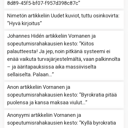
8d89-45f5-bf07-f957d398c87c
”
Nimetön
artikkeliin
Uudet kuviot, tuttu osinkovirta
:
“
Hyvä kirjoitus
”
Johannes Hidén
artikkeliin
Vornanen ja
sopeutumisrahakausien kesto
: “
Kiitos
palautteesta! Ja jep, noin pitkänä systeemi ei
enää vaikuta turvajärjestelmältä, vaan palkinnolta
– ja ääritapauksissa aika massiiviselta
sellaiselta. Palaan…
”
Anon
artikkeliin
Vornanen ja
sopeutumisrahakausien kesto
: “
Byrokratia pitää
puolensa ja kansa maksaa viulut…
”
Anonyymi
artikkeliin
Vornanen ja
sopeutumisrahakausien kesto
: “
Kyllä byrokratia