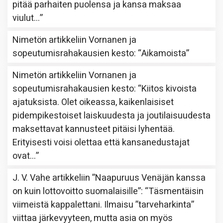
pitää parhaiten puolensa ja kansa maksaa
viulut…
”
Nimetön
artikkeliin
Vornanen ja
sopeutumisrahakausien kesto
: “
Aikamoista
”
Nimetön
artikkeliin
Vornanen ja
sopeutumisrahakausien kesto
: “
Kiitos kivoista
ajatuksista. Olet oikeassa, kaikenlaisiset
pidempikestoiset laiskuudesta ja joutilaisuudesta
maksettavat kannusteet pitäisi lyhentää.
Erityisesti voisi olettaa että kansanedustajat
ovat…
”
J. V. Vahe
artikkeliin
”Naapuruus Venäjän kanssa
on kuin lottovoitto suomalaisille”
: “
Täsmentäisin
viimeistä kappalettani. Ilmaisu ”tarveharkinta”
viittaa järkevyyteen, mutta asia on myös