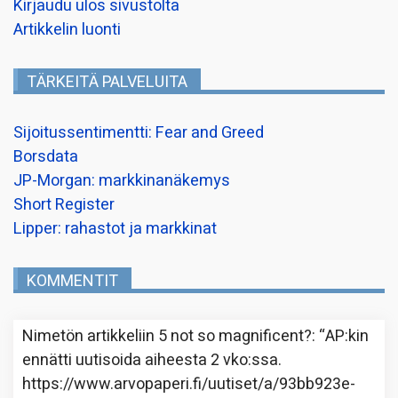
Kirjaudu ulos sivustolta
Artikkelin luonti
TÄRKEITÄ PALVELUITA
Sijoitussentimentti: Fear and Greed
Borsdata
JP-Morgan: markkinanäkemys
Short Register
Lipper: rahastot ja markkinat
KOMMENTIT
Nimetön
artikkeliin
5 not so magnificent?
: “
AP:kin
ennätti uutisoida aiheesta 2 vko:ssa.
https://www.arvopaperi.fi/uutiset/a/93bb923e-