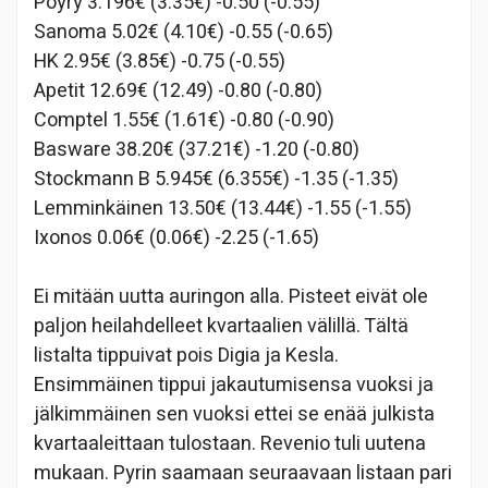
Pöyry 3.196€ (3.35€) -0.50 (-0.55)
Sanoma 5.02€ (4.10€) -0.55 (-0.65)
HK 2.95€ (3.85€) -0.75 (-0.55)
Apetit 12.69€ (12.49) -0.80 (-0.80)
Comptel 1.55€ (1.61€) -0.80 (-0.90)
Basware 38.20€ (37.21€) -1.20 (-0.80)
Stockmann B 5.945€ (6.355€) -1.35 (-1.35)
Lemminkäinen 13.50€ (13.44€) -1.55 (-1.55)
Ixonos 0.06€ (0.06€) -2.25 (-1.65)
Ei mitään uutta auringon alla. Pisteet eivät ole
paljon heilahdelleet kvartaalien välillä. Tältä
listalta tippuivat pois Digia ja Kesla.
Ensimmäinen tippui jakautumisensa vuoksi ja
jälkimmäinen sen vuoksi ettei se enää julkista
kvartaaleittaan tulostaan. Revenio tuli uutena
mukaan. Pyrin saamaan seuraavaan listaan pari