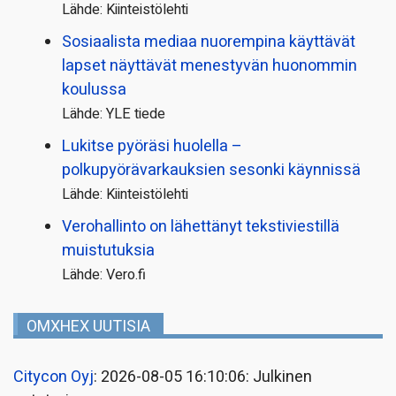
Lähde: Kiinteistölehti
Sosiaalista mediaa nuorempina käyttävät
lapset näyttävät menestyvän huonommin
koulussa
Lähde: YLE tiede
Lukitse pyöräsi huolella –
polkupyörävarkauksien sesonki käynnissä
Lähde: Kiinteistölehti
Verohallinto on lähettänyt tekstiviestillä
muistutuksia
Lähde: Vero.fi
OMXHEX UUTISIA
Citycon Oyj
: 2026-08-05 16:10:06: Julkinen