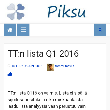
Talous
TT:n lista Q1 2016
16 TOUKOKUUN, 2016
tommi-taavila
TT:n lista Q116 on valmis. Lista ei sisällä
sijoitussuosituksia eikä minkäänlaista
laadullista analyysia vaan perustuu vain