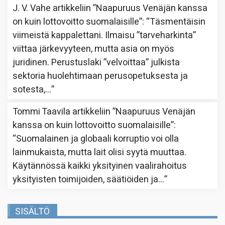
J. V. Vahe
artikkeliin
”Naapuruus Venäjän kanssa
on kuin lottovoitto suomalaisille”
: “
Täsmentäisin
viimeistä kappalettani. Ilmaisu ”tarveharkinta”
viittaa järkevyyteen, mutta asia on myös
juridinen. Perustuslaki ”velvoittaa” julkista
sektoria huolehtimaan perusopetuksesta ja
sotesta,…
”
Tommi Taavila
artikkeliin
”Naapuruus Venäjän
kanssa on kuin lottovoitto suomalaisille”
:
“
Suomalainen ja globaali korruptio voi olla
lainmukaista, mutta lait olisi syytä muuttaa.
Käytännössä kaikki yksityinen vaalirahoitus
yksityisten toimijoiden, säätiöiden ja…
”
SISÄLTÖ