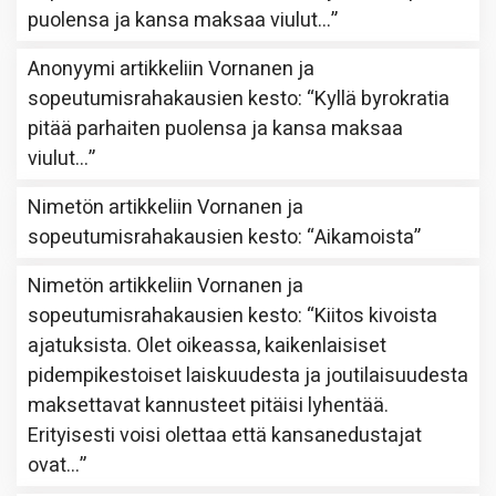
puolensa ja kansa maksaa viulut…
”
Anonyymi
artikkeliin
Vornanen ja
sopeutumisrahakausien kesto
: “
Kyllä byrokratia
pitää parhaiten puolensa ja kansa maksaa
viulut…
”
Nimetön
artikkeliin
Vornanen ja
sopeutumisrahakausien kesto
: “
Aikamoista
”
Nimetön
artikkeliin
Vornanen ja
sopeutumisrahakausien kesto
: “
Kiitos kivoista
ajatuksista. Olet oikeassa, kaikenlaisiset
pidempikestoiset laiskuudesta ja joutilaisuudesta
maksettavat kannusteet pitäisi lyhentää.
Erityisesti voisi olettaa että kansanedustajat
ovat…
”