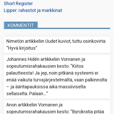
Short Register
Lipper: rahastot ja markkinat
KOMMENTIT
Nimetön
artikkeliin
Uudet kuviot, tuttu osinkovirta
:
“
Hyvä kirjoitus
”
Johannes Hidén
artikkeliin
Vornanen ja
sopeutumisrahakausien kesto
: “
Kiitos
palautteesta! Ja jep, noin pitkänä systeemi ei
enää vaikuta turvajärjestelmältä, vaan palkinnolta
– ja ääritapauksissa aika massiiviselta
sellaiselta. Palaan…
”
Anon
artikkeliin
Vornanen ja
sopeutumisrahakausien kesto
: “
Byrokratia pitää