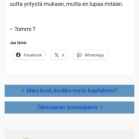
uutta yritystä mukaan, mutta en lupaa mitään.
– Tommi T
Jaa tämä:
Facebook
X
WhatsApp
Artikkelien
Marx kuoli, kuoliko myös kapitalismi?
selaus
Talvivaaran tuomiopäivä