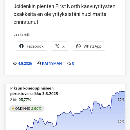
Joidenkin pienten First North kasvuyritysten
osakkeita en ole yrityksistäni huolimatta
onnistunut
Jaa tämä:
Facebook
X
WhatsApp
4.8.2026
KAI NYMAN
0