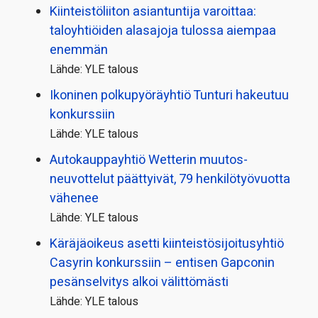
Kiinteistö­liiton asiantuntija varoittaa:
taloyhtiöiden alasajoja tulossa aiempaa
enemmän
Lähde: YLE talous
Ikoninen polkupyörä­yhtiö Tunturi hakeutuu
konkurssiin
Lähde: YLE talous
Autokauppayhtiö Wetterin muutos­
neuvottelut päättyivät, 79 henkilö­työvuotta
vähenee
Lähde: YLE talous
Käräjäoikeus asetti kiinteistö­sijoitusyhtiö
Casyrin konkurssiin – entisen Gapconin
pesänselvitys alkoi välittömästi
Lähde: YLE talous