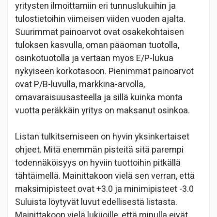
yritysten ilmoittamiin eri tunnuslukuihin ja
tulostietoihin viimeisen viiden vuoden ajalta.
Suurimmat painoarvot ovat osakekohtaisen
tuloksen kasvulla, oman pääoman tuotolla,
osinkotuotolla ja vertaan myös E/P-lukua
nykyiseen korkotasoon. Pienimmät painoarvot
ovat P/B-luvulla, markkina-arvolla,
omavaraisuusasteella ja sillä kuinka monta
vuotta peräkkäin yritys on maksanut osinkoa.
Listan tulkitsemiseen on hyvin yksinkertaiset
ohjeet. Mitä enemmän pisteitä sitä parempi
todennäköisyys on hyviin tuottoihin pitkällä
tähtäimellä. Mainittakoon vielä sen verran, että
maksimipisteet ovat +3.0 ja minimipisteet -3.0
Suluista löytyvät luvut edellisestä listasta.
Mainittakoon vielä lukijoille, että minulla eivät