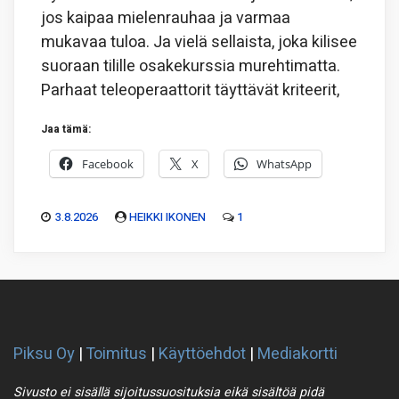
jos kaipaa mielenrauhaa ja varmaa
mukavaa tuloa. Ja vielä sellaista, joka kilisee
suoraan tilille osakekurssia murehtimatta.
Parhaat teleoperaattorit täyttävät kriteerit,
Jaa tämä:
Facebook
X
WhatsApp
3.8.2026
HEIKKI IKONEN
1
Piksu Oy
|
Toimitus
|
Käyttöehdot
|
Mediakortti
Sivusto ei sisällä sijoitussuosituksia eikä sisältöä pidä