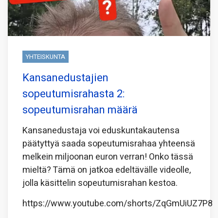
YHTEISKUNTA
Kansanedustajien
sopeutumisrahasta 2:
sopeutumisrahan määrä
Kansanedustaja voi eduskuntakautensa
päätyttyä saada sopeutumisrahaa yhteensä
melkein miljoonan euron verran! Onko tässä
mieltä? Tämä on jatkoa edeltävälle videolle,
jolla käsittelin sopeutumisrahan kestoa.
https://www.youtube.com/shorts/ZqGmUiUZ7P8