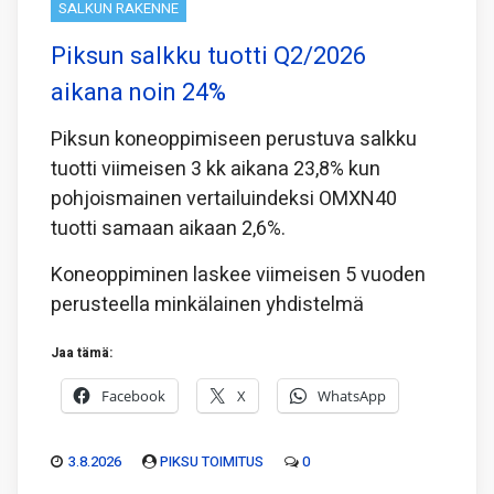
SALKUN RAKENNE
Piksun salkku tuotti Q2/2026
aikana noin 24%
Piksun koneoppimiseen perustuva salkku
tuotti viimeisen 3 kk aikana 23,8% kun
pohjoismainen vertailuindeksi OMXN40
tuotti samaan aikaan 2,6%.
Koneoppiminen laskee viimeisen 5 vuoden
perusteella minkälainen yhdistelmä
Jaa tämä:
Facebook
X
WhatsApp
3.8.2026
PIKSU TOIMITUS
0