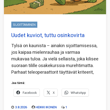
SIJOITTAMINEN
Uudet kuviot, tuttu osinkovirta
Tylsä on kaunista – ainakin sijoittamisessa,
jos kaipaa mielenrauhaa ja varmaa
mukavaa tuloa. Ja vielä sellaista, joka kilisee
suoraan tilille osakekurssia murehtimatta.
Parhaat teleoperaattorit täyttävät kriteerit,
Jaa tämä:
Facebook
X
WhatsApp
3.8.2026
HEIKKI IKONEN
1