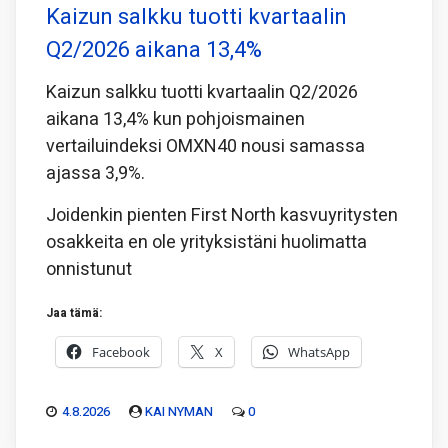
Kaizun salkku tuotti kvartaalin
Q2/2026 aikana 13,4%
Kaizun salkku tuotti kvartaalin Q2/2026
aikana 13,4% kun pohjoismainen
vertailuindeksi OMXN40 nousi samassa
ajassa 3,9%.
Joidenkin pienten First North kasvuyritysten
osakkeita en ole yrityksistäni huolimatta
onnistunut
Jaa tämä:
Facebook
X
WhatsApp
4.8.2026
KAI NYMAN
0