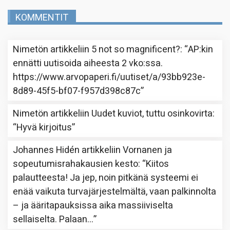
KOMMENTIT
Nimetön
artikkeliin
5 not so magnificent?
: “
AP:kin
ennätti uutisoida aiheesta 2 vko:ssa.
https://www.arvopaperi.fi/uutiset/a/93bb923e-
8d89-45f5-bf07-f957d398c87c
”
Nimetön
artikkeliin
Uudet kuviot, tuttu osinkovirta
:
“
Hyvä kirjoitus
”
Johannes Hidén
artikkeliin
Vornanen ja
sopeutumisrahakausien kesto
: “
Kiitos
palautteesta! Ja jep, noin pitkänä systeemi ei
enää vaikuta turvajärjestelmältä, vaan palkinnolta
– ja ääritapauksissa aika massiiviselta
sellaiselta. Palaan…
”