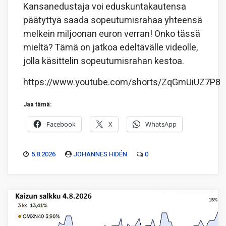
Kansanedustaja voi eduskuntakautensa
päätyttyä saada sopeutumisrahaa yhteensä
melkein miljoonan euron verran! Onko tässä
mieltä? Tämä on jatkoa edeltävälle videolle,
jolla käsittelin sopeutumisrahan kestoa.
https://www.youtube.com/shorts/ZqGmUiUZ7P8
Jaa tämä:
Facebook
X
WhatsApp
5.8.2026
JOHANNES HIDÉN
0