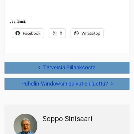
Jaa tämä:
Facebook
X
WhatsApp
Artikkelien
Terveisiä Piilaaksosta
selaus
Puhelin-Windowsin päivät on luettu?
Seppo Sinisaari