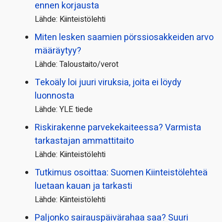
ennen korjausta
Lähde: Kiinteistölehti
Miten lesken saamien pörssi­osakkeiden arvo
määräytyy?
Lähde: Taloustaito/verot
Tekoäly loi juuri viruksia, joita ei löydy
luonnosta
Lähde: YLE tiede
Riskirakenne parvekekaiteessa? Varmista
tarkastajan ammattitaito
Lähde: Kiinteistölehti
Tutkimus osoittaa: Suomen Kiinteistölehteä
luetaan kauan ja tarkasti
Lähde: Kiinteistölehti
Paljonko sairauspäivä­rahaa saa? Suuri