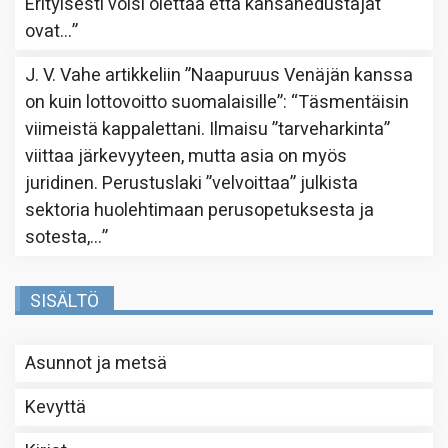
Erityisesti voisi olettaa että kansanedustajat
ovat…
”
J. V. Vahe
artikkeliin
”Naapuruus Venäjän kanssa
on kuin lottovoitto suomalaisille”
: “
Täsmentäisin
viimeistä kappalettani. Ilmaisu ”tarveharkinta”
viittaa järkevyyteen, mutta asia on myös
juridinen. Perustuslaki ”velvoittaa” julkista
sektoria huolehtimaan perusopetuksesta ja
sotesta,…
”
SISÄLTÖ
Asunnot ja metsä
Kevyttä