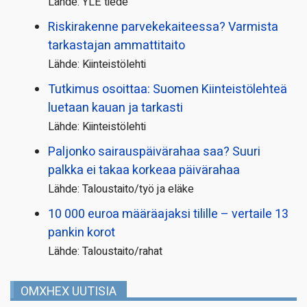
Lähde: YLE tiede
Riskirakenne parvekekaiteessa? Varmista
tarkastajan ammattitaito
Lähde: Kiinteistölehti
Tutkimus osoittaa: Suomen Kiinteistölehteä
luetaan kauan ja tarkasti
Lähde: Kiinteistölehti
Paljonko sairauspäivä­rahaa saa? Suuri
palkka ei takaa korkeaa päivärahaa
Lähde: Taloustaito/työ ja eläke
10 000 euroa määräajaksi tilille – vertaile 13
pankin korot
Lähde: Taloustaito/rahat
OMXHEX UUTISIA