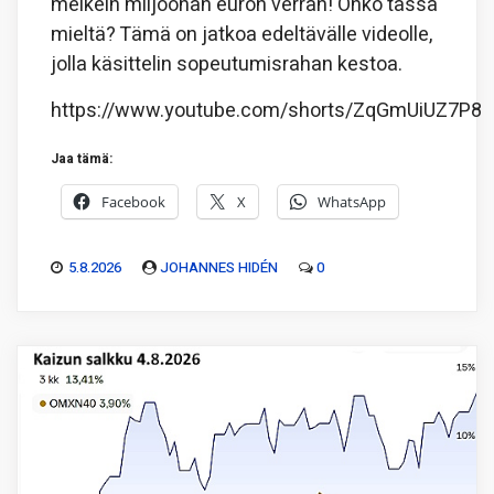
melkein miljoonan euron verran! Onko tässä
mieltä? Tämä on jatkoa edeltävälle videolle,
jolla käsittelin sopeutumisrahan kestoa.
https://www.youtube.com/shorts/ZqGmUiUZ7P8
Jaa tämä:
Facebook
X
WhatsApp
5.8.2026
JOHANNES HIDÉN
0