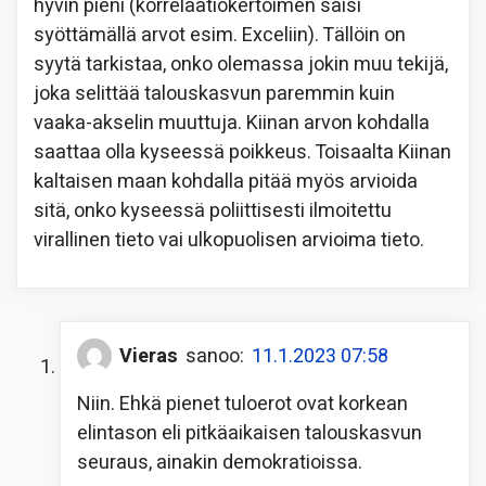
hyvin pieni (korrelaatiokertoimen saisi
syöttämällä arvot esim. Exceliin). Tällöin on
syytä tarkistaa, onko olemassa jokin muu tekijä,
joka selittää talouskasvun paremmin kuin
vaaka-akselin muuttuja. Kiinan arvon kohdalla
saattaa olla kyseessä poikkeus. Toisaalta Kiinan
kaltaisen maan kohdalla pitää myös arvioida
sitä, onko kyseessä poliittisesti ilmoitettu
virallinen tieto vai ulkopuolisen arvioima tieto.
Vieras
sanoo:
11.1.2023 07:58
Niin. Ehkä pienet tuloerot ovat korkean
elintason eli pitkäaikaisen talouskasvun
seuraus, ainakin demokratioissa.