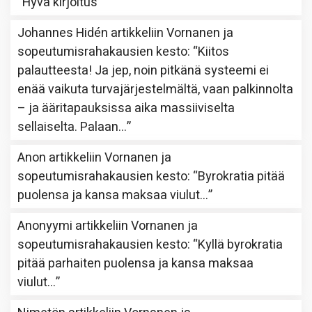
“
Hyvä kirjoitus
”
Johannes Hidén
artikkeliin
Vornanen ja
sopeutumisrahakausien kesto
: “
Kiitos
palautteesta! Ja jep, noin pitkänä systeemi ei
enää vaikuta turvajärjestelmältä, vaan palkinnolta
– ja ääritapauksissa aika massiiviselta
sellaiselta. Palaan…
”
Anon
artikkeliin
Vornanen ja
sopeutumisrahakausien kesto
: “
Byrokratia pitää
puolensa ja kansa maksaa viulut…
”
Anonyymi
artikkeliin
Vornanen ja
sopeutumisrahakausien kesto
: “
Kyllä byrokratia
pitää parhaiten puolensa ja kansa maksaa
viulut…
”