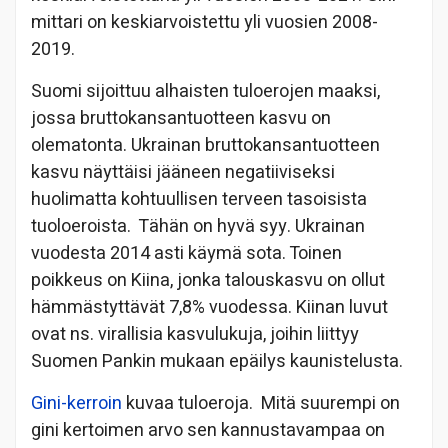
mittari on keskiarvoistettu yli vuosien 2008-
2019.
Suomi sijoittuu alhaisten tuloerojen maaksi,
jossa bruttokansantuotteen kasvu on
olematonta. Ukrainan bruttokansantuotteen
kasvu näyttäisi jääneen negatiiviseksi
huolimatta kohtuullisen terveen tasoisista
tuoloeroista. Tähän on hyvä syy. Ukrainan
vuodesta 2014 asti käymä sota. Toinen
poikkeus on Kiina, jonka talouskasvu on ollut
hämmästyttävät 7,8% vuodessa. Kiinan luvut
ovat ns. virallisia kasvulukuja, joihin liittyy
Suomen Pankin mukaan epäilys kaunistelusta.
Gini-kerroin
kuvaa tuloeroja. Mitä suurempi on
gini kertoimen arvo sen kannustavampaa on