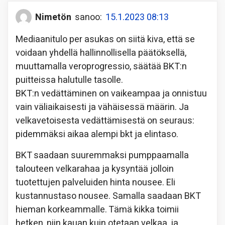
Nimetön
sanoo:
15.1.2023 08:13
Mediaanitulo per asukas on siitä kiva, että se
voidaan yhdellä hallinnollisella päätöksellä,
muuttamalla veroprogressio, säätää BKT:n
puitteissa halutulle tasolle.
BKT:n vedättäminen on vaikeampaa ja onnistuu
vain väliaikaisesti ja vähäisessä määrin. Ja
velkavetoisesta vedättämisestä on seuraus:
pidemmäksi aikaa alempi bkt ja elintaso.
BKT saadaan suuremmaksi pumppaamalla
talouteen velkarahaa ja kysyntää jolloin
tuotettujen palveluiden hinta nousee. Eli
kustannustaso nousee. Samalla saadaan BKT
hieman korkeammalle. Tämä kikka toimii
hetken, niin kauan kuin otetaan velkaa, ja