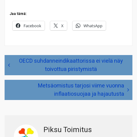
Jaa tämä:
Facebook
X
WhatsApp
Artikkelien
OECD suhdanneindikaattorissa ei vielä näy
selaus
toivottua piristymistä
Metsäomistus tarjosi viime vuonna
inflaatiosuojaa ja hajautusta
Piksu Toimitus