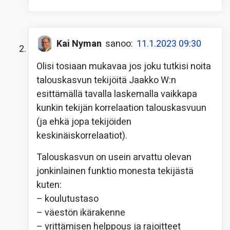
Kai Nyman
sanoo:
11.1.2023 09:30
Olisi tosiaan mukavaa jos joku tutkisi noita
talouskasvun tekijöitä Jaakko W:n
esittämällä tavalla laskemalla vaikkapa
kunkin tekijän korrelaation talouskasvuun
(ja ehkä jopa tekijöiden
keskinäiskorrelaatiot).
Talouskasvun on usein arvattu olevan
jonkinlainen funktio monesta tekijästä
kuten:
– koulutustaso
– väestön ikärakenne
– yrittämisen helppous ja rajoitteet