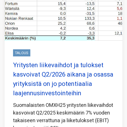
TALOUS
Yritysten liikevaihdot ja tulokset
kasvoivat Q2/2026 aikana ja osassa
yrityksistä on jo potentiaalia
laajennusinvestointeihin
Suomalaisten OMXH25 yritysten liikevaihdot
kasvoivat Q2/2025 keskimäärin 7% vuoden
takaiseen verrattuna ja liiketulokset (EBIT)