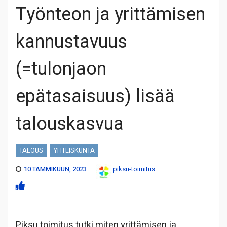
Työnteon ja yrittämisen
kannustavuus
(=tulonjaon
epätasaisuus) lisää
talouskasvua
TALOUS
YHTEISKUNTA
10 TAMMIKUUN, 2023
piksu-toimitus
Piksu toimitus tutki miten yrittämisen ja