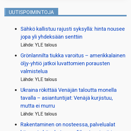
UUTISPOIMINTOJA
Sähkö kallistuu rajusti syksyllä: hinta nousee
jopa yli yhdeksään senttiin
Lähde: YLE talous
Grönlannilta tiukka varoitus – amerikkalainen
öljy-yhtiö jatkoi luvattomien porausten
valmistelua
Lähde: YLE talous
Ukraina rökittää Venäjän taloutta monella
tavalla – asiantuntijat: Venäjä kurjistuu,
mutta ei murru
Lähde: YLE talous
Rakentaminen on nosteessa, palvelualat