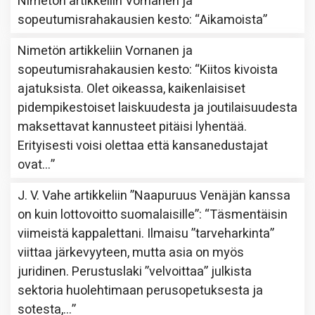
Nimetön
artikkeliin
Vornanen ja
sopeutumisrahakausien kesto
: “
Aikamoista
”
Nimetön
artikkeliin
Vornanen ja
sopeutumisrahakausien kesto
: “
Kiitos kivoista
ajatuksista. Olet oikeassa, kaikenlaisiset
pidempikestoiset laiskuudesta ja joutilaisuudesta
maksettavat kannusteet pitäisi lyhentää.
Erityisesti voisi olettaa että kansanedustajat
ovat…
”
J. V. Vahe
artikkeliin
”Naapuruus Venäjän kanssa
on kuin lottovoitto suomalaisille”
: “
Täsmentäisin
viimeistä kappalettani. Ilmaisu ”tarveharkinta”
viittaa järkevyyteen, mutta asia on myös
juridinen. Perustuslaki ”velvoittaa” julkista
sektoria huolehtimaan perusopetuksesta ja
sotesta,…
”