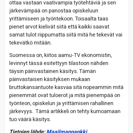
ottaa vastaan vaativampia työtehtäviä ja sen
järkevämpää on panostaa opiskeluun
yrittämiseen ja työntekoon. Toisaalta taas
pienet arvot kielivät siitä että kaikki saavat
samat tulot riippumatta siitä mitä he tekevät vai
tekevätkö mitään.
Suomessa on, kiitos aamu-TV ekonomistin,
levinnyt tässä esitettyyn tilastoon nähden
täysin päinvastainen käsitys. Tämän
päinvastaisen käsityksen mukaan
bruttokansantuote kasvaa sitä nopeammin mitä
pienemmät ovat tuloerot ja mitä pienempää on
työnteon, opiskelun ja yrittämisen rahallinen
järkevyys. Tämä artikkeli on tehty kumoamaan
tuo väärä käsitys.
Tietojen lähde:
Maailmanpankki