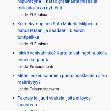
hiipuvat yhä – katso grafiikasta missä ja
millä aloilla on nyt töitä
Lähde: YLE talous
Kolmekymppinen Satu Mäkelä: Miljoonia
panostetaan, ja saadaan 10 euron
tuntipalkka
Lähde: YLE talous
Iskikö vesivahinko? Kartoita vahingot huolella
ennen korjausta
Lähde: Kiinteistölehti
Miten lesken saamien pörssi­osakkeiden arvo
määräytyy?
Lähde: Taloustaito/verot
Tekoäly loi juuri viruksia, joita ei löydy
luonnosta