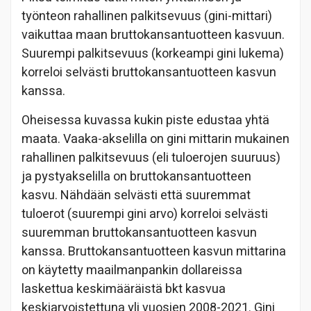
työnteon rahallinen palkitsevuus (gini-mittari)
vaikuttaa maan bruttokansantuotteen kasvuun.
Suurempi palkitsevuus (korkeampi gini lukema)
korreloi selvästi bruttokansantuotteen kasvun
kanssa.
Oheisessa kuvassa kukin piste edustaa yhtä
maata. Vaaka-akselilla on gini mittarin mukainen
rahallinen palkitsevuus (eli tuloerojen suuruus)
ja pystyakselilla on bruttokansantuotteen
kasvu. Nähdään selvästi että suuremmat
tuloerot (suurempi gini arvo) korreloi selvästi
suuremman bruttokansantuotteen kasvun
kanssa. Bruttokansantuotteen kasvun mittarina
on käytetty maailmanpankin dollareissa
laskettua keskimääräistä bkt kasvua
keskiarvoistettuna yli vuosien 2008-2021. Gini