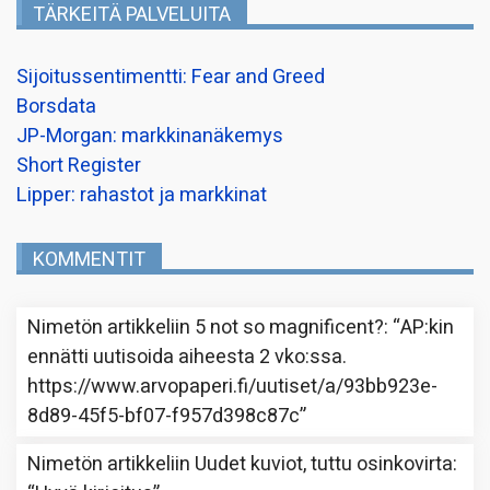
TÄRKEITÄ PALVELUITA
Sijoitussentimentti: Fear and Greed
Borsdata
JP-Morgan: markkinanäkemys
Short Register
Lipper: rahastot ja markkinat
KOMMENTIT
Nimetön
artikkeliin
5 not so magnificent?
: “
AP:kin
ennätti uutisoida aiheesta 2 vko:ssa.
https://www.arvopaperi.fi/uutiset/a/93bb923e-
8d89-45f5-bf07-f957d398c87c
”
Nimetön
artikkeliin
Uudet kuviot, tuttu osinkovirta
: