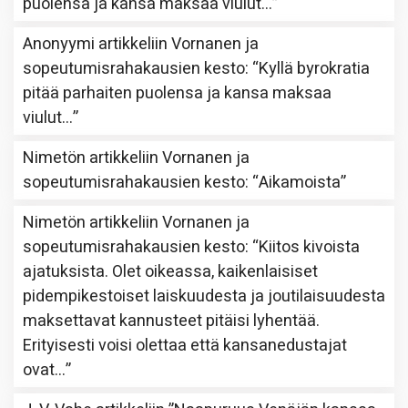
puolensa ja kansa maksaa viulut…
”
Anonyymi
artikkeliin
Vornanen ja
sopeutumisrahakausien kesto
: “
Kyllä byrokratia
pitää parhaiten puolensa ja kansa maksaa
viulut…
”
Nimetön
artikkeliin
Vornanen ja
sopeutumisrahakausien kesto
: “
Aikamoista
”
Nimetön
artikkeliin
Vornanen ja
sopeutumisrahakausien kesto
: “
Kiitos kivoista
ajatuksista. Olet oikeassa, kaikenlaisiset
pidempikestoiset laiskuudesta ja joutilaisuudesta
maksettavat kannusteet pitäisi lyhentää.
Erityisesti voisi olettaa että kansanedustajat
ovat…
”