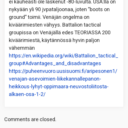
ei kauheasti ole laskenut -80-luvulta. USA:lla on
nykyään yli 90 jvpataljoonaa, joten ”boots on
ground” toimii. Venäjän ongelma on
kiväärimiesten vähyys. Battalion tactical
groupissa on Venäjällä edes TEORIASSA 200
kiväärimiestä, käytännössä hyvin paljon
vähemmän
https://en.wikipedia.org/wiki/Battalion_tactical_
group#Advantages_and_disadvantages
https://puheenvuoro.uusisuomi.fi/aripesonen1/
venajan-asevoimien-liikekannallepanon-
heikkous-lyhyt-oppimaara-neuvostoliitosta-
alkaen-osa-1-2/
Comments are closed.