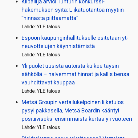
Kilpailija arvioi Tunturin konkurssi­
hakemuksen syitä: Liikatuotantoa myytiin
”hinnasta piittaamatta”
Lähde: YLE talous
Espoon kaupungin­hallitukselle esitetään yt-
neuvottelujen käynnistämistä
Lähde: YLE talous
Yli puolet uusista autoista kulkee täysin
sähköllä – halvemmat hinnat ja kallis bensa
vauhdittavat kauppaa
Lähde: YLE talous
Metsä Groupin vertailu­kelpoinen liiketulos
pysyi pakkasella, Metsä Boardin kääntyi
positiiviseksi ensimmäistä kertaa yli vuoteen
Lähde: YLE talous