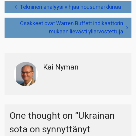
Artikkelien
Tekninen analyysi vihjaa nousumarkkinaa
selaus
Osakkeet ovat Warren Buffett indikaattorin
mukaan lievästi yliarvostettuja
Kai Nyman
One thought on “
Ukrainan
sota on synnyttänyt