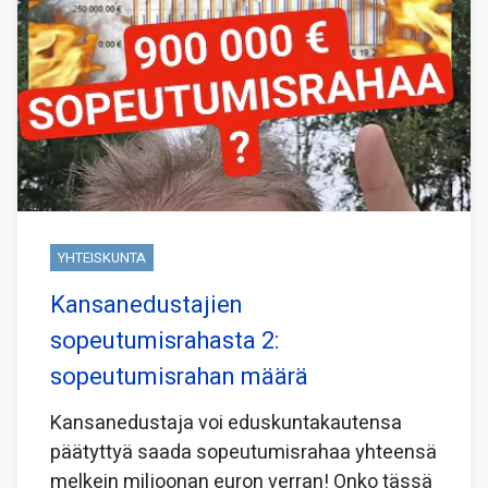
YHTEISKUNTA
Kansanedustajien
sopeutumisrahasta 2:
sopeutumisrahan määrä
Kansanedustaja voi eduskuntakautensa
päätyttyä saada sopeutumisrahaa yhteensä
melkein miljoonan euron verran! Onko tässä