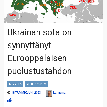
Ukrainan sota on
synnyttänyt
Eurooppalaisen
puolustustahdon
KEVYTTÄ
YHTEISKUNTA
18 TAMMIKUUN, 2023
kai-nyman