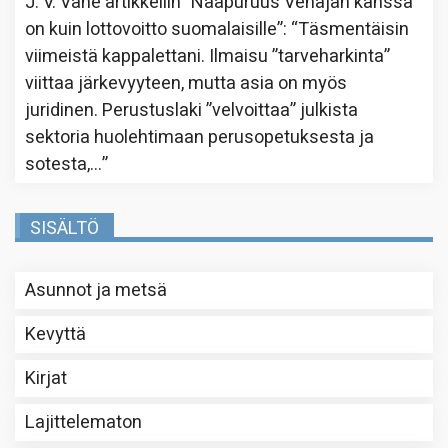
J. V. Vahe
artikkeliin
”Naapuruus Venäjän kanssa
on kuin lottovoitto suomalaisille”
: “
Täsmentäisin
viimeistä kappalettani. Ilmaisu ”tarveharkinta”
viittaa järkevyyteen, mutta asia on myös
juridinen. Perustuslaki ”velvoittaa” julkista
sektoria huolehtimaan perusopetuksesta ja
sotesta,…
”
SISÄLTÖ
Asunnot ja metsä
Kevyttä
Kirjat
Lajittelematon