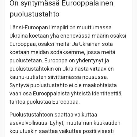
On syntymässä Eurooppalainen
puolustustahto
Länsi-Euroopan ilmapiiri on muuttumassa.
Ukraina koetaan yhä enenevässä määrin osaksi
Eurooppaa, osaksi meitä. Ja Ukrainan sota
koetaan meidän sodaksemme, jossa meitä
puolustetaan. Eurooppa on yhdentynyt ja
puolustustahtokin on Ukrainasta virtaavien
kauhu-uutisten siivittämässä nousussa.
Syntyvä puolustustahto ei ole maakohtaista
vaan osa Eurooppalaista yhteistä identiteettiä,
tahtoa puolustaa Eurooppaa.
Puolustustahtoon saattaa vaikuttaa
asevelvollisuus. Lyhyt, muutaman kuukauden
koulutuskin saattaa vaikuttaa positiivisesti