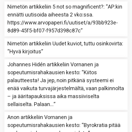
Nimetön
artikkeliin
5 not so magnificent?
: “
AP:kin
ennätti uutisoida aiheesta 2 vko:ssa.
https://www.arvopaperi.fi/uutiset/a/93bb923e-
8d89-45f5-bf07-f957d398c87c
”
Nimetön
artikkeliin
Uudet kuviot, tuttu osinkovirta
:
“
Hyvä kirjoitus
”
Johannes Hidén
artikkeliin
Vornanen ja
sopeutumisrahakausien kesto
: “
Kiitos
palautteesta! Ja jep, noin pitkänä systeemi ei
enää vaikuta turvajärjestelmältä, vaan palkinnolta
– ja ääritapauksissa aika massiiviselta
sellaiselta. Palaan…
”
Anon
artikkeliin
Vornanen ja
sopeutumisrahakausien kesto
: “
Byrokratia pitää