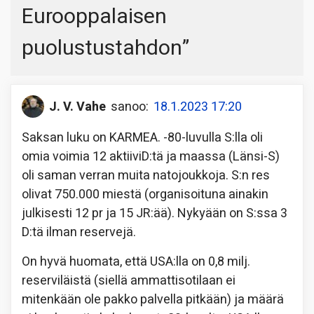
Eurooppalaisen
puolustustahdon
”
J. V. Vahe
sanoo:
18.1.2023 17:20
Saksan luku on KARMEA. -80-luvulla S:lla oli
omia voimia 12 aktiiviD:tä ja maassa (Länsi-S)
oli saman verran muita natojoukkoja. S:n res
olivat 750.000 miestä (organisoituna ainakin
julkisesti 12 pr ja 15 JR:ää). Nykyään on S:ssa 3
D:tä ilman reservejä.
On hyvä huomata, että USA:lla on 0,8 milj.
reserviläistä (siellä ammattisotilaan ei
mitenkään ole pakko palvella pitkään) ja määrä