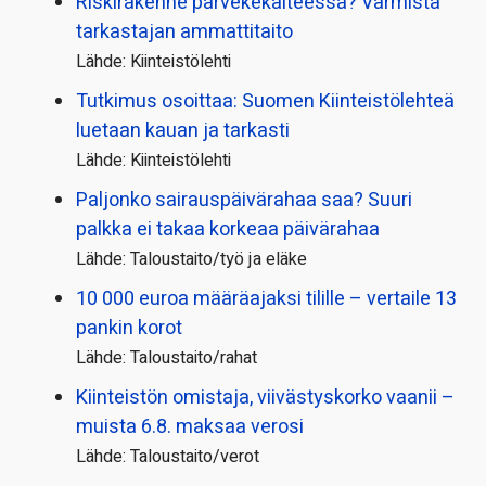
Riskirakenne parvekekaiteessa? Varmista
tarkastajan ammattitaito
Lähde: Kiinteistölehti
Tutkimus osoittaa: Suomen Kiinteistölehteä
luetaan kauan ja tarkasti
Lähde: Kiinteistölehti
Paljonko sairauspäivä­rahaa saa? Suuri
palkka ei takaa korkeaa päivärahaa
Lähde: Taloustaito/työ ja eläke
10 000 euroa määräajaksi tilille – vertaile 13
pankin korot
Lähde: Taloustaito/rahat
Kiinteistön omistaja, viivästyskorko vaanii –
muista 6.8. maksaa verosi
Lähde: Taloustaito/verot