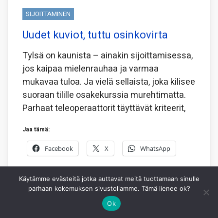
SIJOITTAMINEN
Uudet kuviot, tuttu osinkovirta
Tylsä on kaunista – ainakin sijoittamisessa,
jos kaipaa mielenrauhaa ja varmaa
mukavaa tuloa. Ja vielä sellaista, joka kilisee
suoraan tilille osakekurssia murehtimatta.
Parhaat teleoperaattorit täyttävät kriteerit,
Jaa tämä:
Facebook
X
WhatsApp
3.8.2026
HEIKKI IKONEN
1
Käytämme evästeitä jotka auttavat meitä tuottamaan sinulle
parhaan kokemuksen sivustollamme. Tämä lienee ok?
Ok