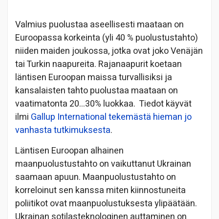
Valmius puolustaa aseellisesti maataan on
Euroopassa korkeinta (yli 40 % puolustustahto)
niiden maiden joukossa, jotka ovat joko Venäjän
tai Turkin naapureita. Rajanaapurit koetaan
läntisen Euroopan maissa turvallisiksi ja
kansalaisten tahto puolustaa maataan on
vaatimatonta 20…30% luokkaa. Tiedot käyvät
ilmi
Gallup International tekemästä hieman jo
vanhasta tutkimuksesta
.
Läntisen Euroopan alhainen
maanpuolustustahto on vaikuttanut Ukrainan
saamaan apuun. Maanpuolustustahto on
korreloinut sen kanssa miten kiinnostuneita
poliitikot ovat maanpuolustuksesta ylipäätään.
Ukrainan sotilasteknologinen auttaminen on