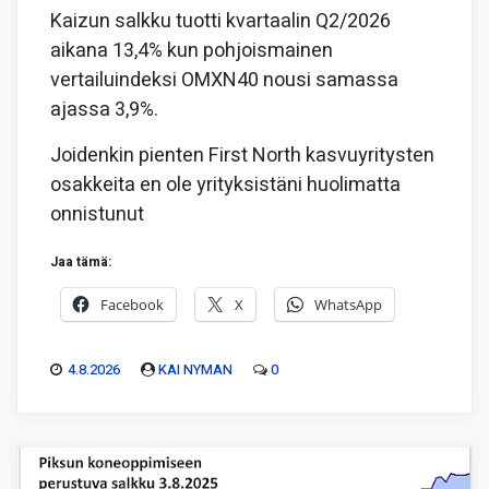
Kaizun salkku tuotti kvartaalin Q2/2026
aikana 13,4% kun pohjoismainen
vertailuindeksi OMXN40 nousi samassa
ajassa 3,9%.
Joidenkin pienten First North kasvuyritysten
osakkeita en ole yrityksistäni huolimatta
onnistunut
Jaa tämä:
Facebook
X
WhatsApp
4.8.2026
KAI NYMAN
0