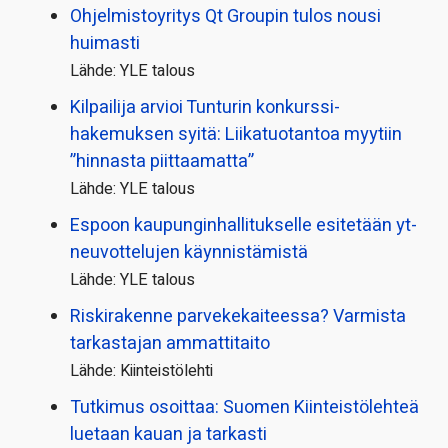
Ohjelmistoyritys Qt Groupin tulos nousi
huimasti
Lähde: YLE talous
Kilpailija arvioi Tunturin konkurssi­
hakemuksen syitä: Liikatuotantoa myytiin
”hinnasta piittaamatta”
Lähde: YLE talous
Espoon kaupungin­hallitukselle esitetään yt-
neuvottelujen käynnistämistä
Lähde: YLE talous
Riskirakenne parvekekaiteessa? Varmista
tarkastajan ammattitaito
Lähde: Kiinteistölehti
Tutkimus osoittaa: Suomen Kiinteistölehteä
luetaan kauan ja tarkasti