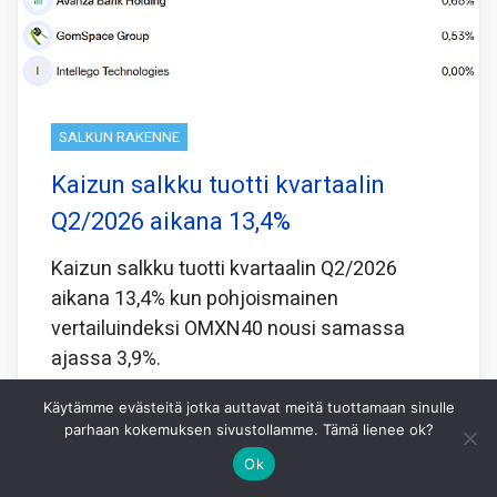
SALKUN RAKENNE
Kaizun salkku tuotti kvartaalin
Q2/2026 aikana 13,4%
Kaizun salkku tuotti kvartaalin Q2/2026
aikana 13,4% kun pohjoismainen
vertailuindeksi OMXN40 nousi samassa
ajassa 3,9%.
Joidenkin pienten First North kasvuyritysten
Käytämme evästeitä jotka auttavat meitä tuottamaan sinulle
osakkeita en ole yrityksistäni huolimatta
parhaan kokemuksen sivustollamme. Tämä lienee ok?
onnistunut
Ok