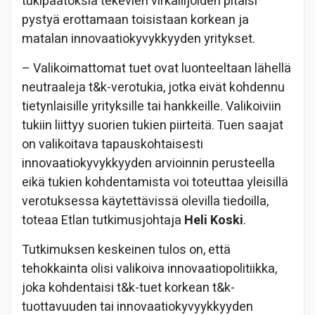
tukipäätöksiä tekevien virkailijoiden pitäisi
pystyä erottamaan toisistaan korkean ja
matalan innovaatiokyvykkyyden yritykset.
– Valikoimattomat tuet ovat luonteeltaan lähellä
neutraaleja t&k-verotukia, jotka eivät kohdennu
tietynlaisille yrityksille tai hankkeille. Valikoiviin
tukiin liittyy suorien tukien piirteitä. Tuen saajat
on valikoitava tapauskohtaisesti
innovaatiokyvykkyyden arvioinnin perusteella
eikä tukien kohdentamista voi toteuttaa yleisillä
verotuksessa käytettävissä olevilla tiedoilla,
toteaa Etlan tutkimusjohtaja
Heli Koski
.
Tutkimuksen keskeinen tulos on, että
tehokkainta olisi valikoiva innovaatiopolitiikka,
joka kohdentaisi t&k-tuet korkean t&k-
tuottavuuden tai innovaatiokyvyykkyyden