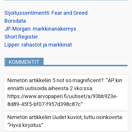
Sijoitussentimentti: Fear and Greed
Borsdata
JP-Morgan: markkinanäkemys
Short Register
Lipper: rahastot ja markkinat
KOMMENTIT
Nimetön
artikkeliin
5 not so magnificent?
: “
AP:kin
ennätti uutisoida aiheesta 2 vko:ssa.
https://www.arvopaperi.fi/uutiset/a/93bb923e-
8d89-45f5-bf07-f957d398c87c
”
Nimetön
artikkeliin
Uudet kuviot, tuttu osinkovirta
:
“
Hyvä kirjoitus
”