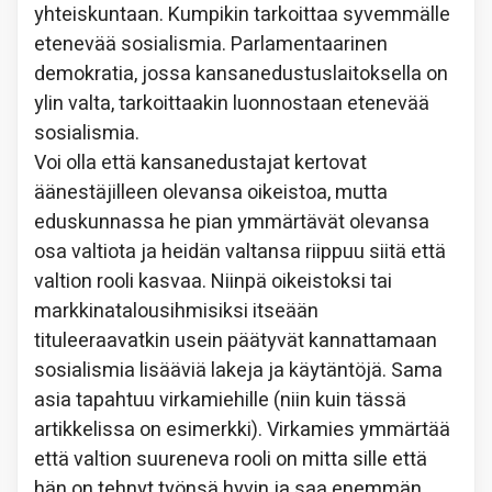
yhteiskuntaan. Kumpikin tarkoittaa syvemmälle
etenevää sosialismia. Parlamentaarinen
demokratia, jossa kansanedustuslaitoksella on
ylin valta, tarkoittaakin luonnostaan etenevää
sosialismia.
Voi olla että kansanedustajat kertovat
äänestäjilleen olevansa oikeistoa, mutta
eduskunnassa he pian ymmärtävät olevansa
osa valtiota ja heidän valtansa riippuu siitä että
valtion rooli kasvaa. Niinpä oikeistoksi tai
markkinatalousihmisiksi itseään
tituleeraavatkin usein päätyvät kannattamaan
sosialismia lisääviä lakeja ja käytäntöjä. Sama
asia tapahtuu virkamiehille (niin kuin tässä
artikkelissa on esimerkki). Virkamies ymmärtää
että valtion suureneva rooli on mitta sille että
hän on tehnyt työnsä hyvin ja saa enemmän