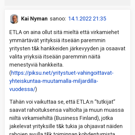
Kai Nyman
sanoo:
14.1.2022 21:35
ETLA on aina ollut sitä mieltä että virkamiehet
ymmärtävät yrityksiä itseään paremmin
yritysten t&k hankkeiden järkevyyden ja osaavat
valita yriyksiä itseään paremmin näitä
menestyviä hankkeita.
(
https://piksu.net/yritystuet-vahingoittavat-
yhteiskuntaa-muutamalla-miljardilla-
vuodessa/
)
Tähän voi vaikuttaa se, että ETLA:n ”tutkijat”
saavat rahoituksensa valtiolta ja muun muassa
niiltä virkamiehiltä (Business Finland), jotka
jakelevat yrityksille t&k tukia ja ohjaavat näiden
rahojen avulla t&k toiminnan kohdentumista.