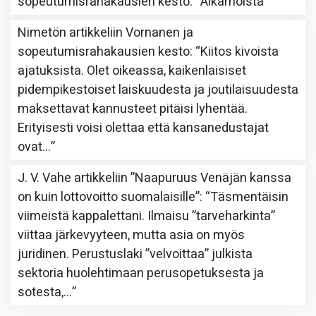
sopeutumisrahakausien kesto
: “
Aikamoista
”
Nimetön
artikkeliin
Vornanen ja
sopeutumisrahakausien kesto
: “
Kiitos kivoista
ajatuksista. Olet oikeassa, kaikenlaisiset
pidempikestoiset laiskuudesta ja joutilaisuudesta
maksettavat kannusteet pitäisi lyhentää.
Erityisesti voisi olettaa että kansanedustajat
ovat…
”
J. V. Vahe
artikkeliin
”Naapuruus Venäjän kanssa
on kuin lottovoitto suomalaisille”
: “
Täsmentäisin
viimeistä kappalettani. Ilmaisu ”tarveharkinta”
viittaa järkevyyteen, mutta asia on myös
juridinen. Perustuslaki ”velvoittaa” julkista
sektoria huolehtimaan perusopetuksesta ja
sotesta,…
”