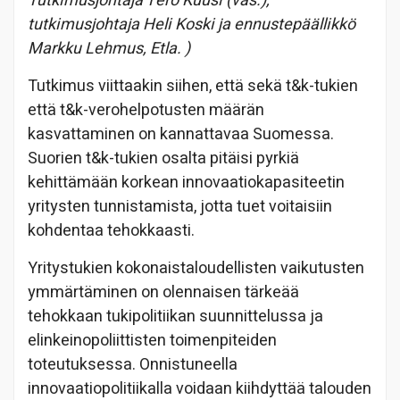
Tutkimusjohtaja Tero Kuusi (vas.),
tutkimusjohtaja Heli Koski ja ennustepäällikkö
Markku Lehmus, Etla. )
Tutkimus viittaakin siihen, että sekä t&k-tukien
että t&k-verohelpotusten määrän
kasvattaminen on kannattavaa Suomessa.
Suorien t&k-tukien osalta pitäisi pyrkiä
kehittämään korkean innovaatiokapasiteetin
yritysten tunnistamista, jotta tuet voitaisiin
kohdentaa tehokkaasti.
Yritystukien kokonaistaloudellisten vaikutusten
ymmärtäminen on olennaisen tärkeää
tehokkaan tukipolitiikan suunnittelussa ja
elinkeinopoliittisten toimenpiteiden
toteutuksessa. Onnistuneella
innovaatiopolitiikalla voidaan kiihdyttää talouden