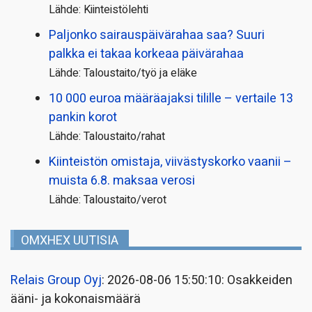
Lähde: Kiinteistölehti
Paljonko sairauspäivä­rahaa saa? Suuri
palkka ei takaa korkeaa päivärahaa
Lähde: Taloustaito/työ ja eläke
10 000 euroa määräajaksi tilille – vertaile 13
pankin korot
Lähde: Taloustaito/rahat
Kiinteistön omistaja, viivästyskorko vaanii –
muista 6.8. maksaa verosi
Lähde: Taloustaito/verot
OMXHEX UUTISIA
Relais Group Oyj
: 2026-08-06 15:50:10: Osakkeiden
ääni- ja kokonaismäärä