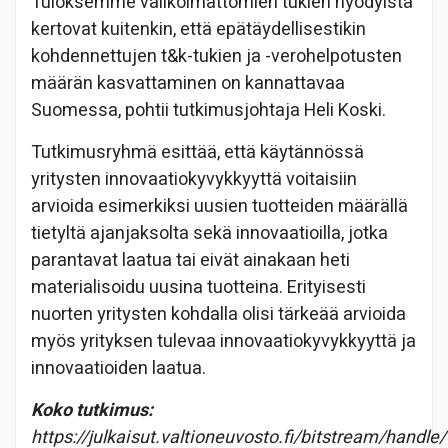
Tuloksemme valikoimattomien tukien hyödyistä
kertovat kuitenkin, että epätäydellisestikin
kohdennettujen t&k-tukien ja -verohelpotusten
määrän kasvattaminen on kannattavaa
Suomessa, pohtii tutkimusjohtaja Heli Koski.
Tutkimusryhmä esittää, että käytännössä
yritysten innovaatiokyvykkyyttä voitaisiin
arvioida esimerkiksi uusien tuotteiden määrällä
tietyltä ajanjaksolta sekä innovaatioilla, jotka
parantavat laatua tai eivät ainakaan heti
materialisoidu uusina tuotteina. Erityisesti
nuorten yritysten kohdalla olisi tärkeää arvioida
myös yrityksen tulevaa innovaatiokyvykkyyttä ja
innovaatioiden laatua.
Koko tutkimus:
https://julkaisut.valtioneuvosto.fi/bitstream/han