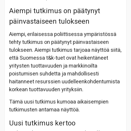
Aiempi tutkimus on päätynyt
päinvastaiseen tulokseen
Aiempi, erilaisessa poliittisessa ympäristössä
tehty tutkimus on päätynyt päinvastaiseen
tulokseen. Aiempi tutkimus tarjoaa näyttöä siitä,
että Suomessa t&k-tuet ovat heikentäneet
yritys
ten tuottavuuden ja markkinoilta
poistumisen suhdetta ja mahdollisesti
haitanneet re
surssien uudelleenkohdentumista
korkean tuottavuuden yrityksiin.
Tämä uusi tutkimus kumoaa aikaisempien
tutkimusten antamaa näyttöä.
Uusi tutkimus kertoo