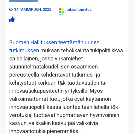
14 TAMMIKUUN, 2022
piksu-toimitus
Suomen Hallituksen teettämän uuden
tutkimuksen
mukaan tehokkainta tukipolitiikkaa
on sellainen, jossa virkamiehet
suunnitelmataloudellisen osaamisen
pereusteella kohdentavat tutkimus- ja
kehitystuet korkean t&k-tuottavuuden tai
innovaatiokapasiteetin yrityksille. Myös
valikoimattomat tuet, jotka ovat käytännön
innovaatiopolitiikassa luonteeltaan lähellä t&k-
verotukia, tuottavat huomattavan hyvinvoinnin
kasvun, vaikkakin kasvu jää valikoivia
innovaatiotukia pienemmäksi.