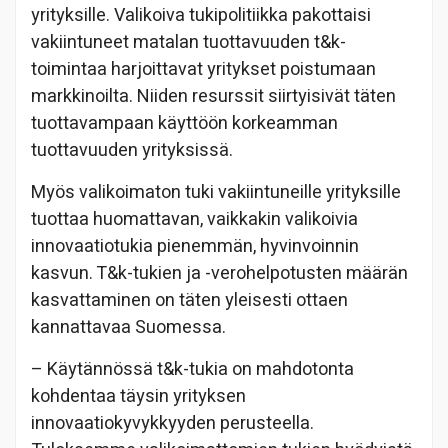
yrityksille. Valikoiva tukipolitiikka pakottaisi
vakiintuneet matalan tuottavuuden t&k-
toimintaa harjoittavat yritykset poistumaan
markkinoilta. Niiden resurssit siirtyisivät täten
tuottavampaan käyttöön korkeamman
tuottavuuden yrityksissä.
Myös valikoimaton tuki vakiintuneille yrityksille
tuottaa huomattavan, vaikkakin valikoivia
innovaatiotukia pienemmän, hyvinvoinnin
kasvun. T&k-tukien ja -verohelpotusten määrän
kasvattaminen on täten yleisesti ottaen
kannattavaa Suomessa.
– Käytännössä t&k-tukia on mahdotonta
kohdentaa täysin yrityksen
innovaatiokyvykkyyden perusteella.