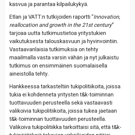
kasvua ja parantaa kilpailukykyä.
Etlan ja VATT:n tutkijoiden raportti ”
Innovation,
reallocation and growth in the 21st century
”
tarjoaa uutta tutkimustietoa yritystukien
vaikutuksesta talouskasvuun ja hyvinvointiin.
Vastaavanlaisia tutkimuksia on tehty
maailmalla vasta varsin vähän ja nyt julkaistu
tutkimus on ensimmäinen suomalaisella
aineistolla tehty.
Hankkeessa tarkasteltiin tukipolitiikoita, joissa
tukia ei kohdenneta yritysten t&k-toiminnan
tuottavuuden perusteella sekä vastaavasti
valikoivia tukipolitiikoita, joissa tukea jaetaan
t&k-toiminnan tuottavuuden perusteella.
Valikoiva tukipolitiikka tarkoittaisi sitä, että t&k-