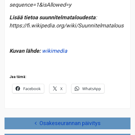
sequence=1&isAllowed=y
Lisää tietoa suunnitelmataloudesta
:
https://fi.wikipedia.org/wiki/Suunnitelmatalous
Kuvan lähde:
wikimedia
Jaa tämä:
Facebook
X
WhatsApp
Artikkelien
Osakeseurannan päivitys
selaus