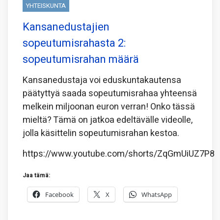
YHTEISKUNTA
Kansanedustajien
sopeutumisrahasta 2:
sopeutumisrahan määrä
Kansanedustaja voi eduskuntakautensa
päätyttyä saada sopeutumisrahaa yhteensä
melkein miljoonan euron verran! Onko tässä
mieltä? Tämä on jatkoa edeltävälle videolle,
jolla käsittelin sopeutumisrahan kestoa.
https://www.youtube.com/shorts/ZqGmUiUZ7P8
Jaa tämä:
Facebook
X
WhatsApp