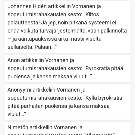
Johannes Hidén
artikkeliin
Vornanen ja
sopeutumisrahakausien kesto
: “
Kiitos
palautteesta! Ja jep, noin pitkänä systeemi ei
enää vaikuta turvajärjestelmältä, vaan palkinnolta
– ja ääritapauksissa aika massiiviselta
sellaiselta. Palaan…
”
Anon
artikkeliin
Vornanen ja
sopeutumisrahakausien kesto
: “
Byrokratia pitää
puolensa ja kansa maksaa viulut…
”
Anonyymi
artikkeliin
Vornanen ja
sopeutumisrahakausien kesto
: “
Kyllä byrokratia
pitää parhaiten puolensa ja kansa maksaa
viulut…
”
Nimetön
artikkeliin
Vornanen ja