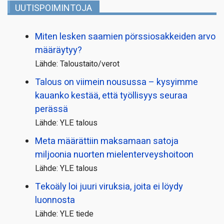
UUTISPOIMINTOJA
Miten lesken saamien pörssi­osakkeiden arvo
määräytyy?
Lähde: Taloustaito/verot
Talous on viimein nousussa – kysyimme
kauanko kestää, että työllisyys seuraa
perässä
Lähde: YLE talous
Meta määrättiin maksamaan satoja
miljoonia nuorten mielenterveyshoitoon
Lähde: YLE talous
Tekoäly loi juuri viruksia, joita ei löydy
luonnosta
Lähde: YLE tiede