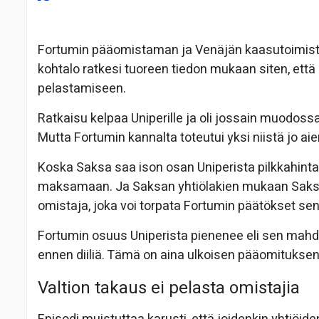
Fortumin pääomistaman ja Venäjän kaasutoimiste
kohtalo ratkesi tuoreen tiedon mukaan siten, että
pelastamiseen.
Ratkaisu kelpaa Uniperille ja oli jossain muodoss
Mutta Fortumin kannalta toteutui yksi niistä jo a
Koska Saksa saa ison osan Uniperista pilkkahinta
maksamaan. Ja Saksan yhtiölakien mukaan Saksa
omistaja, joka voi torpata Fortumin päätökset 
Fortumin osuus Uniperista pienenee eli sen mahd
ennen diiliä. Tämä on aina ulkoisen pääomituksen h
Valtion takaus ei pelasta omistajia