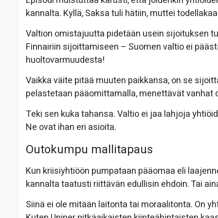
Episodi muistuttaa karusti, että joidenkin yhtiöide
kannalta. Kyllä, Saksa tuli hätiin, muttei todellaka
Valtion omistajuutta pidetään usein sijoituksen t
Finnairiin sijoittamiseen – Suomen valtio ei pääs
huoltovarmuudesta!
Vaikka väite pitää muuten paikkansa, on se sijoit
pelastetaan pääomittamalla, menettävät vanhat o
Teki sen kuka tahansa. Valtio ei jaa lahjoja yhtiöid
Ne ovat ihan eri asioita.
Outokumpu mallitapaus
Kun kriisiyhtiöön pumpataan pääomaa eli laajenne
kannalta taatusti riittävän edullisin ehdoin. Tai a
Siinä ei ole mitään laitonta tai moraalitonta. On 
Kuten Uniper pitkäaikaisten kiinteähintaisten ka