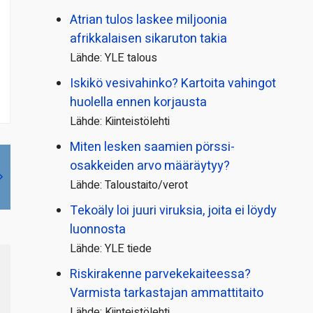
Atrian tulos laskee miljoonia
afrikkalaisen sikaruton takia
Lähde: YLE talous
Iskikö vesivahinko? Kartoita vahingot
huolella ennen korjausta
Lähde: Kiinteistölehti
Miten lesken saamien pörssi­
osakkeiden arvo määräytyy?
Lähde: Taloustaito/verot
Tekoäly loi juuri viruksia, joita ei löydy
luonnosta
Lähde: YLE tiede
Riskirakenne parvekekaiteessa?
Varmista tarkastajan ammattitaito
Lähde: Kiinteistölehti