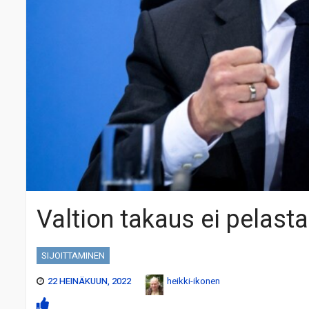
Valtion takaus ei pelasta
SIJOITTAMINEN
22 HEINÄKUUN, 2022
heikki-ikonen