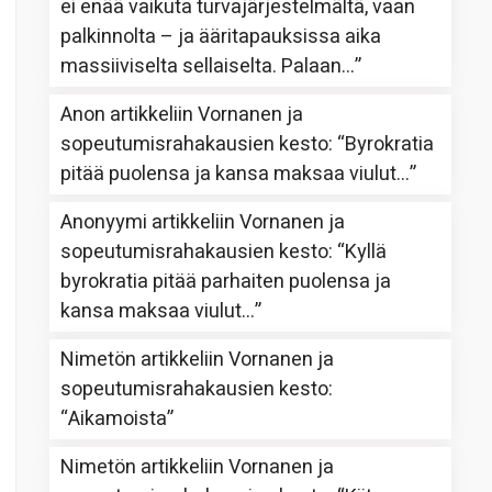
ei enää vaikuta turvajärjestelmältä, vaan
palkinnolta – ja ääritapauksissa aika
massiiviselta sellaiselta. Palaan…
”
Anon
artikkeliin
Vornanen ja
sopeutumisrahakausien kesto
: “
Byrokratia
pitää puolensa ja kansa maksaa viulut…
”
Anonyymi
artikkeliin
Vornanen ja
sopeutumisrahakausien kesto
: “
Kyllä
byrokratia pitää parhaiten puolensa ja
kansa maksaa viulut…
”
Nimetön
artikkeliin
Vornanen ja
sopeutumisrahakausien kesto
:
“
Aikamoista
”
Nimetön
artikkeliin
Vornanen ja