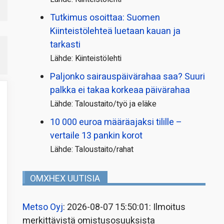
Tutkimus osoittaa: Suomen
Kiinteistölehteä luetaan kauan ja
tarkasti
Lähde: Kiinteistölehti
Paljonko sairauspäivä­rahaa saa? Suuri
palkka ei takaa korkeaa päivärahaa
Lähde: Taloustaito/työ ja eläke
10 000 euroa määräajaksi tilille –
vertaile 13 pankin korot
Lähde: Taloustaito/rahat
OMXHEX UUTISIA
Metso Oyj
: 2026-08-07 15:50:01: Ilmoitus
merkittävistä omistusosuuksista