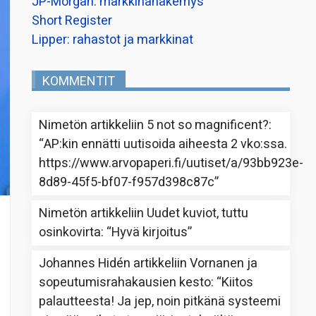
JP-Morgan: markkinanäkemys
Short Register
Lipper: rahastot ja markkinat
KOMMENTIT
Nimetön
artikkeliin
5 not so magnificent?
:
“
AP:kin ennätti uutisoida aiheesta 2 vko:ssa.
https://www.arvopaperi.fi/uutiset/a/93bb923e-
8d89-45f5-bf07-f957d398c87c
”
Nimetön
artikkeliin
Uudet kuviot, tuttu
osinkovirta
: “
Hyvä kirjoitus
”
Johannes Hidén
artikkeliin
Vornanen ja
sopeutumisrahakausien kesto
: “
Kiitos
palautteesta! Ja jep, noin pitkänä systeemi