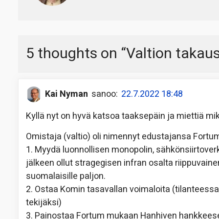
5 thoughts on “
Valtion takaus
Kai Nyman
sanoo:
22.7.2022 18:48
Kyllä nyt on hyvä katsoa taaksepäin ja miettiä mi
Omistaja (valtio) oli nimennyt edustajansa Fortumi
1. Myydä luonnollisen monopolin, sähkönsiirtoverk
jälkeen ollut stragegisen infran osalta riippuva
suomalaisille paljon.
2. Ostaa Komin tasavallan voimaloita (tilanteessa
tekijäksi)
3. Painostaa Fortum mukaan Hanhiven hankkeesee