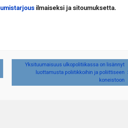
tumistarjous
ilmaiseksi ja sitoumuksetta.
Yksituumaisuus ulkopolitiikassa on lisännyt
luottamusta poliitikkoihin ja poliittiseen
koneistoon