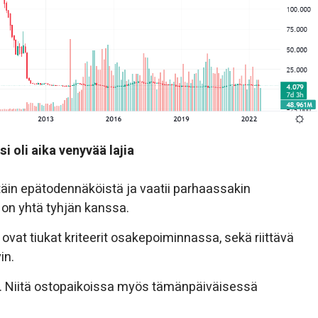
i oli aika venyvää lajia
täin epätodennäköistä ja vaatii parhaassakin
on yhtä tyhjän kanssa.
ovat tiukat kriteerit osakepoiminnassa, sekä riittävä
in.
ää. Niitä ostopaikoissa myös tämänpäiväisessä