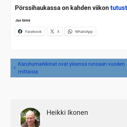
Pörssihaukassa on kahden viikon
tutus
Jaa tämä:
Facebook
X
WhatsApp
Artikkelien
Karuhumarkkinat ovat yleensä runsaan vuoden
selaus
mittaisia
Heikki Ikonen