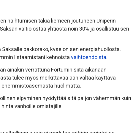
n haihtumisen takia liemeen joutuneen Uniperin
 Saksan valtio ostaa yhtiöstä noin 30% ja osallistuu sen
a Saksalle pakkorako, kyse on sen energiahuollosta.
iemmin listaamistani kehnoista
vaihtoehdoista.
an ainakin verrattuna Fortumin siitä aikanaan
sta tulee myös merkittävää äänivaltaa käyttävä
sen enemmistöasemasta huolimatta.
ollinen elpyminen hyödyttää sitä paljon vähemmän kuin
inta vanhoille omistajille.