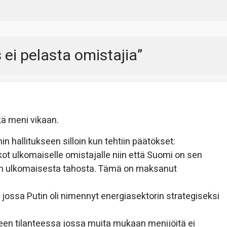
 ei pelasta omistajia
”
kä meni vikaan.
n hallitukseen silloin kun tehtiin päätökset:
ot ulkomaiselle omistajalle niin että Suomi on sen
inen ulkomaisesta tahosta. Tämä on maksanut
 jossa Putin oli nimennyt energiasektorin strategiseksi
n tilanteessa jossa muita mukaan menijöitä ei