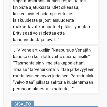
sopeutumisrahakausien kesto
: “
Kiitos
kivoista ajatuksista. Olet oikeassa,
kaikenlaisiset pidempikestoiset
laiskuudesta ja joutilaisuudesta
maksettavat kannusteet pitäisi lyhentää.
Erityisesti voisi olettaa että
kansanedustajat ovat…
”
J. V. Vahe
artikkeliin
”Naapuruus Venäjän
kanssa on kuin lottovoitto suomalaisille”
:
“
Täsmentäisin viimeistä kappalettani.
Ilmaisu ”tarveharkinta” viittaa järkevyyteen,
mutta asia on myös juridinen. Perustuslaki
”velvoittaa” julkista sektoria huolehtimaan
perusopetuksesta ja sotesta,…
”
SISÄLTÖ