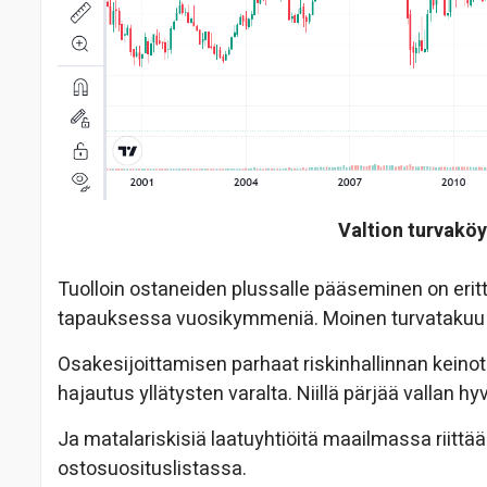
Valtion turvaköys
Tuolloin ostaneiden plussalle pääseminen on erit
tapauksessa vuosikymmeniä. Moinen turvatakuu 
Osakesijoittamisen parhaat riskinhallinnan keinot 
hajautus yllätysten varalta. Niillä pärjää vallan hyv
Ja matalariskisiä laatuyhtiöitä maailmassa riitt
ostosuosituslistassa.