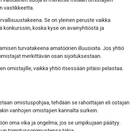
n valtiollinen suoja ei merkitse mitään omistajien
an vastikkeetta.
urvallisuustakeena. Se on yleinen peruste vaikka
tä konkurssiin, koska kyse on avainyhtiöstä ja
tamisen turvatakeena amatöörien illuusioita. Jos yhtiö
mistajat merkittävän osan sijoituksestaan.
en omistajille, vaikka yhtiö itsessään pitäisi pelastaa.
taan omistuspohjaa, tehdään se rahoittajan eli ostajan
inakin vanhojen omistajien kannalta surkein.
yhtiön oma vika ja ongelma, jos se umpikujaan päätyy.
asun toimitussopimustensa takia.