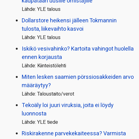
kaupataan uusille omistajille
Lähde: YLE talous
Dollarstore heikensi jälleen Tokmannin
tulosta, liikevaihto kasvoi
Lähde: YLE talous
Iskikö vesivahinko? Kartoita vahingot huolella
ennen korjausta
Lähde: Kiinteistölehti
Miten lesken saamien pörssi­osakkeiden arvo
määräytyy?
Lähde: Taloustaito/verot
Tekoäly loi juuri viruksia, joita ei löydy
luonnosta
Lähde: YLE tiede
Riskirakenne parvekekaiteessa? Varmista