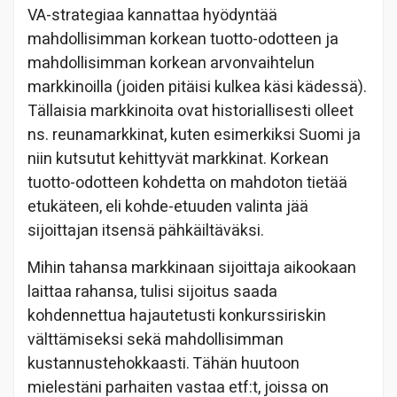
VA-strategiaa kannattaa hyödyntää
mahdollisimman korkean tuotto-odotteen ja
mahdollisimman korkean arvonvaihtelun
markkinoilla (joiden pitäisi kulkea käsi kädessä).
Tällaisia markkinoita ovat historiallisesti olleet
ns. reunamarkkinat, kuten esimerkiksi Suomi ja
niin kutsutut kehittyvät markkinat. Korkean
tuotto-odotteen kohdetta on mahdoton tietää
etukäteen, eli kohde-etuuden valinta jää
sijoittajan itsensä pähkäiltäväksi.
Mihin tahansa markkinaan sijoittaja aikookaan
laittaa rahansa, tulisi sijoitus saada
kohdennettua hajautetusti konkurssiriskin
välttämiseksi sekä mahdollisimman
kustannustehokkaasti. Tähän huutoon
mielestäni parhaiten vastaa etf:t, joissa on