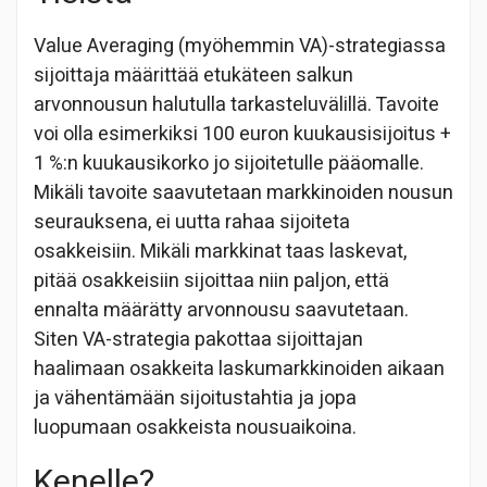
Value Averaging (myöhemmin VA)-strategiassa
sijoittaja määrittää etukäteen salkun
arvonnousun halutulla tarkasteluvälillä. Tavoite
voi olla esimerkiksi 100 euron kuukausisijoitus +
1 %:n kuukausikorko jo sijoitetulle pääomalle.
Mikäli tavoite saavutetaan markkinoiden nousun
seurauksena, ei uutta rahaa sijoiteta
osakkeisiin. Mikäli markkinat taas laskevat,
pitää osakkeisiin sijoittaa niin paljon, että
ennalta määrätty arvonnousu saavutetaan.
Siten VA-strategia pakottaa sijoittajan
haalimaan osakkeita laskumarkkinoiden aikaan
ja vähentämään sijoitustahtia ja jopa
luopumaan osakkeista nousuaikoina.
Kenelle?