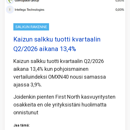
SALKUN RAKENNE
Kaizun salkku tuotti kvartaalin
Q2/2026 aikana 13,4%
Kaizun salkku tuotti kvartaalin Q2/2026
aikana 13,4% kun pohjoismainen
vertailuindeksi OMXN40 nousi samassa
ajassa 3,9%.
Joidenkin pienten First North kasvuyritysten
osakkeita en ole yrityksistäni huolimatta
onnistunut
Jaa tämä: