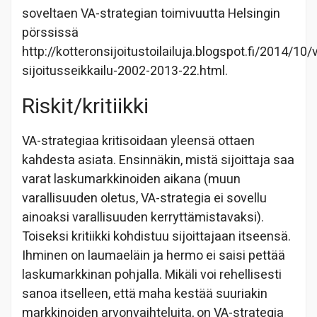
soveltaen VA-strategian toimivuutta Helsingin
pörssissä
http://kotteronsijoitustoilailuja.blogspot.fi/2014/10/
sijoitusseikkailu-2002-2013-22.html.
Riskit/kritiikki
VA-strategiaa kritisoidaan yleensä ottaen
kahdesta asiata. Ensinnäkin, mistä sijoittaja saa
varat laskumarkkinoiden aikana (muun
varallisuuden oletus, VA-strategia ei sovellu
ainoaksi varallisuuden kerryttämistavaksi).
Toiseksi kritiikki kohdistuu sijoittajaan itseensä.
Ihminen on laumaeläin ja hermo ei saisi pettää
laskumarkkinan pohjalla. Mikäli voi rehellisesti
sanoa itselleen, että maha kestää suuriakin
markkinoiden arvonvaihteluita, on VA-strategia