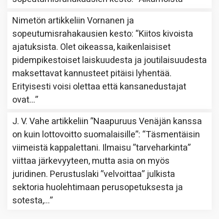
Nimetön
artikkeliin
Vornanen ja
sopeutumisrahakausien kesto
: “
Kiitos kivoista
ajatuksista. Olet oikeassa, kaikenlaisiset
pidempikestoiset laiskuudesta ja joutilaisuudesta
maksettavat kannusteet pitäisi lyhentää.
Erityisesti voisi olettaa että kansanedustajat
ovat…
”
J. V. Vahe
artikkeliin
”Naapuruus Venäjän kanssa
on kuin lottovoitto suomalaisille”
: “
Täsmentäisin
viimeistä kappalettani. Ilmaisu ”tarveharkinta”
viittaa järkevyyteen, mutta asia on myös
juridinen. Perustuslaki ”velvoittaa” julkista
sektoria huolehtimaan perusopetuksesta ja
sotesta,…
”