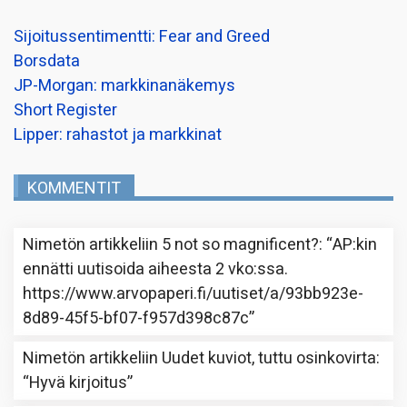
Sijoitussentimentti: Fear and Greed
Borsdata
JP-Morgan: markkinanäkemys
Short Register
Lipper: rahastot ja markkinat
KOMMENTIT
Nimetön
artikkeliin
5 not so magnificent?
: “
AP:kin
ennätti uutisoida aiheesta 2 vko:ssa.
https://www.arvopaperi.fi/uutiset/a/93bb923e-
8d89-45f5-bf07-f957d398c87c
”
Nimetön
artikkeliin
Uudet kuviot, tuttu osinkovirta
:
“
Hyvä kirjoitus
”