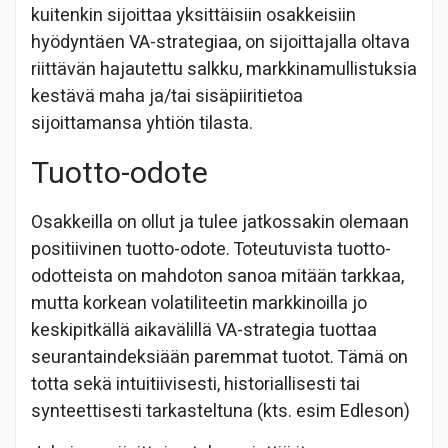
kuitenkin sijoittaa yksittäisiin osakkeisiin
hyödyntäen VA-strategiaa, on sijoittajalla oltava
riittävän hajautettu salkku, markkinamullistuksia
kestävä maha ja/tai sisäpiiritietoa
sijoittamansa yhtiön tilasta.
Tuotto-odote
Osakkeilla on ollut ja tulee jatkossakin olemaan
positiivinen tuotto-odote. Toteutuvista tuotto-
odotteista on mahdoton sanoa mitään tarkkaa,
mutta korkean volatiliteetin markkinoilla jo
keskipitkällä aikavälillä VA-strategia tuottaa
seurantaindeksiään paremmat tuotot. Tämä on
totta sekä intuitiivisesti, historiallisesti tai
synteettisesti tarkasteltuna (kts. esim Edleson)