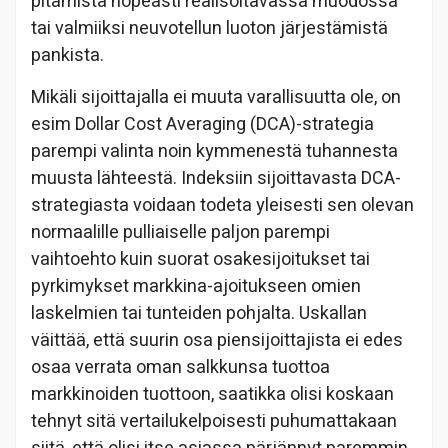
pitämistä nopeasti realisoitavassa muodossa
tai valmiiksi neuvotellun luoton järjestämistä
pankista.
Mikäli sijoittajalla ei muuta varallisuutta ole, on
esim Dollar Cost Averaging (DCA)-strategia
parempi valinta noin kymmenestä tuhannesta
muusta lähteestä. Indeksiin sijoittavasta DCA-
strategiasta voidaan todeta yleisesti sen olevan
normaalille pulliaiselle paljon parempi
vaihtoehto kuin suorat osakesijoitukset tai
pyrkimykset markkina-ajoitukseen omien
laskelmien tai tunteiden pohjalta. Uskallan
väittää, että suurin osa piensijoittajista ei edes
osaa verrata oman salkkunsa tuottoa
markkinoiden tuottoon, saatikka olisi koskaan
tehnyt sitä vertailukelpoisesti puhumattakaan