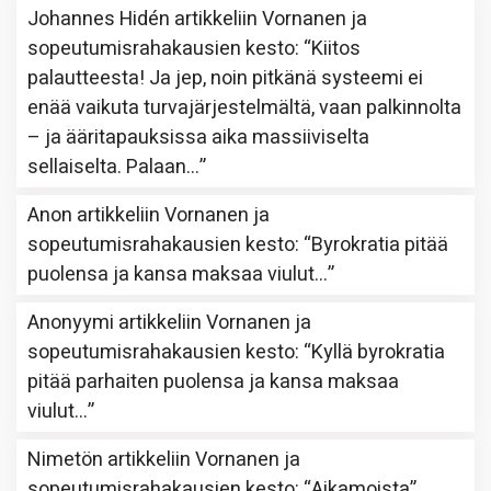
Johannes Hidén
artikkeliin
Vornanen ja
sopeutumisrahakausien kesto
: “
Kiitos
palautteesta! Ja jep, noin pitkänä systeemi ei
enää vaikuta turvajärjestelmältä, vaan palkinnolta
– ja ääritapauksissa aika massiiviselta
sellaiselta. Palaan…
”
Anon
artikkeliin
Vornanen ja
sopeutumisrahakausien kesto
: “
Byrokratia pitää
puolensa ja kansa maksaa viulut…
”
Anonyymi
artikkeliin
Vornanen ja
sopeutumisrahakausien kesto
: “
Kyllä byrokratia
pitää parhaiten puolensa ja kansa maksaa
viulut…
”
Nimetön
artikkeliin
Vornanen ja
sopeutumisrahakausien kesto
: “
Aikamoista
”