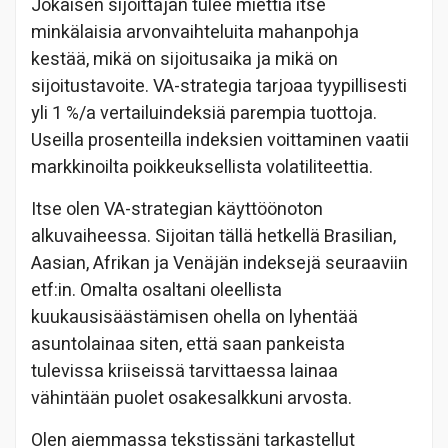
Jokaisen sijoittajan tulee miettiä itse
minkälaisia arvonvaihteluita mahanpohja
kestää, mikä on sijoitusaika ja mikä on
sijoitustavoite. VA-strategia tarjoaa tyypillisesti
yli 1 %/a vertailuindeksiä parempia tuottoja.
Useilla prosenteilla indeksien voittaminen vaatii
markkinoilta poikkeuksellista volatiliteettia.
Itse olen VA-strategian käyttöönoton
alkuvaiheessa. Sijoitan tällä hetkellä Brasilian,
Aasian, Afrikan ja Venäjän indeksejä seuraaviin
etf:in. Omalta osaltani oleellista
kuukausisäästämisen ohella on lyhentää
asuntolainaa siten, että saan pankeista
tulevissa kriiseissä tarvittaessa lainaa
vähintään puolet osakesalkkuni arvosta.
Olen aiemmassa tekstissäni tarkastellut