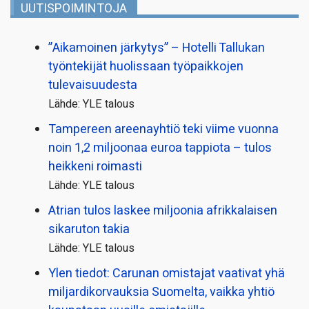
UUTISPOIMINTOJA
”Aikamoinen järkytys” – Hotelli Tallukan
työntekijät huolissaan työpaikkojen
tulevaisuudesta
Lähde: YLE talous
Tampereen areenayhtiö teki viime vuonna
noin 1,2 miljoonaa euroa tappiota – tulos
heikkeni roimasti
Lähde: YLE talous
Atrian tulos laskee miljoonia afrikkalaisen
sikaruton takia
Lähde: YLE talous
Ylen tiedot: Carunan omistajat vaativat yhä
miljardi­korvauksia Suomelta, vaikka yhtiö