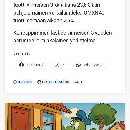
tuotti viimeisen 3 kk aikana 23,8% kun
pohjoismainen vertailuindeksi OMXN40
tuotti samaan aikaan 2,6%.
Koneoppiminen laskee viimeisen 5 vuoden
perusteella minkälainen yhdistelmä
Jaa tämä:
Facebook
X
WhatsApp
3.8.2026
PIKSU TOIMITUS
0