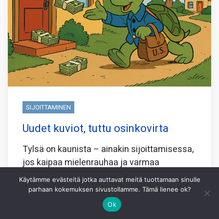
SIJOITTAMINEN
Uudet kuviot, tuttu osinkovirta
Tylsä on kaunista – ainakin sijoittamisessa,
jos kaipaa mielenrauhaa ja varmaa
mukavaa tuloa. Ja vielä sellaista, joka kilisee
Käytämme evästeitä jotka auttavat meitä tuottamaan sinulle
suoraan tilille osakekurssia murehtimatta.
parhaan kokemuksen sivustollamme. Tämä lienee ok?
Parhaat teleoperaattorit täyttävät kriteerit,
Ok