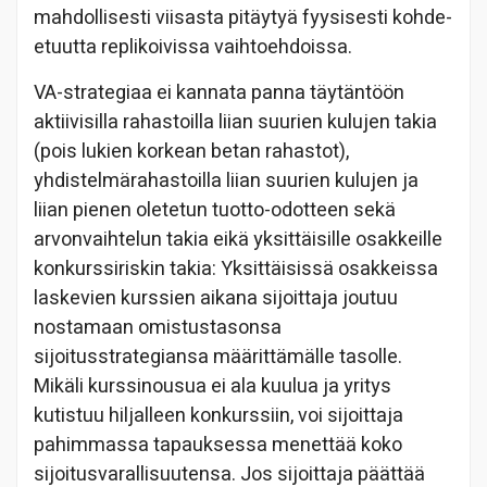
mahdollisesti viisasta pitäytyä fyysisesti kohde-
etuutta replikoivissa vaihtoehdoissa.
VA-strategiaa ei kannata panna täytäntöön
aktiivisilla rahastoilla liian suurien kulujen takia
(pois lukien korkean betan rahastot),
yhdistelmärahastoilla liian suurien kulujen ja
liian pienen oletetun tuotto-odotteen sekä
arvonvaihtelun takia eikä yksittäisille osakkeille
konkurssiriskin takia: Yksittäisissä osakkeissa
laskevien kurssien aikana sijoittaja joutuu
nostamaan omistustasonsa
sijoitusstrategiansa määrittämälle tasolle.
Mikäli kurssinousua ei ala kuulua ja yritys
kutistuu hiljalleen konkurssiin, voi sijoittaja
pahimmassa tapauksessa menettää koko
sijoitusvarallisuutensa. Jos sijoittaja päättää