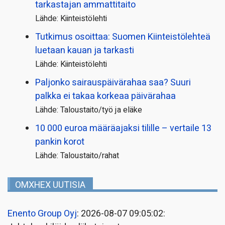
tarkastajan ammattitaito
Lähde: Kiinteistölehti
Tutkimus osoittaa: Suomen Kiinteistölehteä
luetaan kauan ja tarkasti
Lähde: Kiinteistölehti
Paljonko sairauspäivä­rahaa saa? Suuri
palkka ei takaa korkeaa päivärahaa
Lähde: Taloustaito/työ ja eläke
10 000 euroa määräajaksi tilille – vertaile 13
pankin korot
Lähde: Taloustaito/rahat
OMXHEX UUTISIA
Enento Group Oyj
: 2026-08-07 09:05:02: