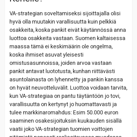
VA-strategian soveltamiseksi sijoittajalla olisi
hyvä olla muutakin varallisuutta kuin pelkkiä
osakkeita, koska pankit eivät käytännössä anna
luottoa osakkeita vastaan. Suomen kaltaisessa
maassa tämä ei keskimäärin ole ongelma,
koska ihmiset asuvat yleisesti
omistusasunnoissa, joiden arvoa vastaan
pankit antavat luototusta, kunhan riittävästi
asuntolainasta on lyhennetty ja pankin kanssa
on hyvät neuvotteluvälit. Luottoa voidaan tarvita,
kun VA-strategiaa on pantu täytäntöön jo tovi,
varallisuutta on kertynyt jo huomattavasti ja
tulee markkinaromahdus: Esim 50.000 euron
saaminen osakesijoituksiin kuukauden sisällä
vaatii joko VA-strategian tuomien voittojen