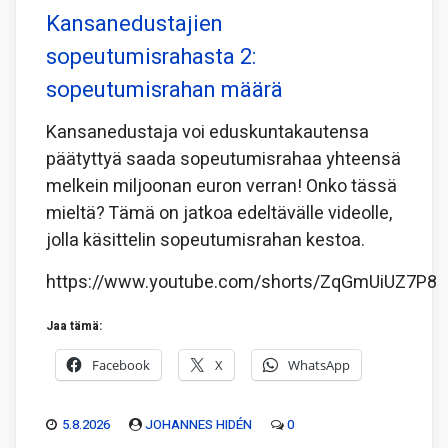
Kansanedustajien
sopeutumisrahasta 2:
sopeutumisrahan määrä
Kansanedustaja voi eduskuntakautensa
päätyttyä saada sopeutumisrahaa yhteensä
melkein miljoonan euron verran! Onko tässä
mieltä? Tämä on jatkoa edeltävälle videolle,
jolla käsittelin sopeutumisrahan kestoa.
https://www.youtube.com/shorts/ZqGmUiUZ7P8
Jaa tämä:
Facebook
X
WhatsApp
5.8.2026
JOHANNES HIDÉN
0