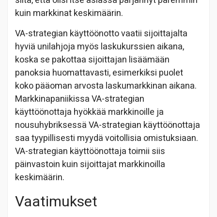
siitä, että olisi itse asiassa pärjännyt paremmin
kuin markkinat keskimäärin.
VA-strategian käyttöönotto vaatii sijoittajalta
hyviä unilahjoja myös laskukurssien aikana,
koska se pakottaa sijoittajan lisäämään
panoksia huomattavasti, esimerkiksi puolet
koko pääoman arvosta laskumarkkinan aikana.
Markkinapaniikissa VA-strategian
käyttöönottaja hyökkää markkinoille ja
nousuhybriksessä VA-strategian käyttöönottaja
saa tyypillisesti myydä voitollisia omistuksiaan.
VA-strategian käyttöönottaja toimii siis
päinvastoin kuin sijoittajat markkinoilla
keskimäärin.
Vaatimukset