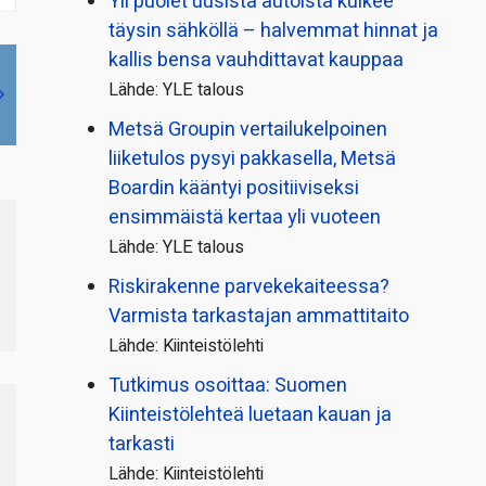
Yli puolet uusista autoista kulkee
täysin sähköllä – halvemmat hinnat ja
kallis bensa vauhdittavat kauppaa
Lähde: YLE talous
Metsä Groupin vertailu­kelpoinen
liiketulos pysyi pakkasella, Metsä
Boardin kääntyi positiiviseksi
ensimmäistä kertaa yli vuoteen
Lähde: YLE talous
Riskirakenne parvekekaiteessa?
Varmista tarkastajan ammattitaito
Lähde: Kiinteistölehti
Tutkimus osoittaa: Suomen
Kiinteistölehteä luetaan kauan ja
tarkasti
Lähde: Kiinteistölehti