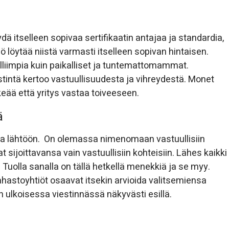
dä itselleen sopivaa sertifikaatin antajaa ja standardia,
iö löytää niistä varmasti itselleen sopivan hintaisen.
kalliimpia kuin paikalliset ja tuntemattomammat.
estintä kertoo vastuullisuudesta ja vihreydestä. Monet
rkeää että yritys vastaa toiveeseen.
ä
joka lähtöön. On olemassa nimenomaan vastuullisiin
at sijoittavansa vain vastuullisiin kohteisiin. Lähes kaikki
. Tuolla sanalla on tällä hetkellä menekkiä ja se myy.
a rahastoyhtiöt osaavat itsekin arvioida valitsemiensa
 ulkoisessa viestinnässä näkyvästi esillä.