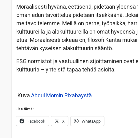
Moraalisesti hyvänä, eettisenä, pidetään yleensä 
oman edun tavoittelua pidetään itsekkäänä. Jokais
me tavoitelemme. Meillä on perhe, työpaikka, harra
kulttuureilla ja alakulttuureilla on omat hyveensä 
etua. Moraalisesti oikeaa on, filosofi Kantia mukaill
tehtävän kyseisen alakulttuurin sääntö.
ESG normistot ja vastuullinen sijoittaminen ovat
kulttuuria – yhteistä tapaa tehdä asioita.
Kuva
Abdul Momin
Pixabaystä
Jaa tämä:
Facebook
X
WhatsApp