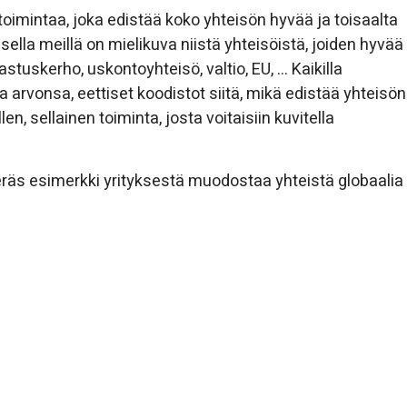
toimintaa, joka edistää koko yhteisön hyvää ja toisaalta
ella meillä on mielikuva niistä yhteisöistä, joiden hyvää
stuskerho, uskontoyhteisö, valtio, EU, … Kaikilla
ja arvonsa, eettiset koodistot siitä, mikä edistää yhteisön
en, sellainen toiminta, josta voitaisiin kuvitella
 eräs esimerkki yrityksestä muodostaa yhteistä globaalia