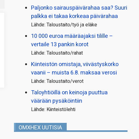
Paljonko sairauspäivä­rahaa saa? Suuri
palkka ei takaa korkeaa päivärahaa
Lähde: Taloustaito/työ ja eläke
10 000 euroa määräajaksi tilille –
vertaile 13 pankin korot
Lähde: Taloustaito/rahat
Kiinteistön omistaja, viivästyskorko
vaanii – muista 6.8. maksaa verosi
Lähde: Taloustaito/verot
Taloyhtiöillä on keinoja puuttua
väärään pysäköintiin
Lähde: Kiinteistölehti
OMXHEX UUTISIA