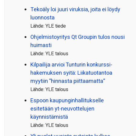
Tekoäly loi juuri viruksia, joita ei löydy
luonnosta
Lähde: YLE tiede
Ohjelmistoyritys Qt Groupin tulos nousi
huimasti
Lähde: YLE talous
Kilpailija arvioi Tunturin konkurssi­
hakemuksen syitä: Liikatuotantoa
myytiin ”hinnasta piittaamatta”
Lähde: YLE talous
Espoon kaupungin­hallitukselle
esitetään yt-neuvottelujen
käynnistämistä
Lähde: YLE talous