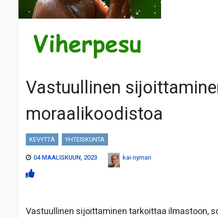
Vastuullinen sijoittamine
moraalikoodistoa
KEVYTTÄ
YHTEISKUNTA
04 MAALISKUUN, 2023
kai-nyman
Vastuullinen sijoittaminen tarkoittaa ilmastoon, 