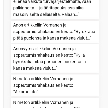
ei enää vaikuta turvajärjestelmältä, vaan
palkinnolta – ja ääritapauksissa aika
massiiviselta sellaiselta. Palaan…
”
Anon
artikkeliin
Vornanen ja
sopeutumisrahakausien kesto
: “
Byrokratia
pitää puolensa ja kansa maksaa viulut…
”
Anonyymi
artikkeliin
Vornanen ja
sopeutumisrahakausien kesto
: “
Kyllä
byrokratia pitää parhaiten puolensa ja
kansa maksaa viulut…
”
Nimetön
artikkeliin
Vornanen ja
sopeutumisrahakausien kesto
:
“
Aikamoista
”
Nimetön
artikkeliin
Vornanen ja