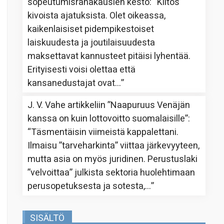
sopeutumisrahakausien kesto
: “
Kiitos
kivoista ajatuksista. Olet oikeassa,
kaikenlaisiset pidempikestoiset
laiskuudesta ja joutilaisuudesta
maksettavat kannusteet pitäisi lyhentää.
Erityisesti voisi olettaa että
kansanedustajat ovat…
”
J. V. Vahe
artikkeliin
”Naapuruus Venäjän
kanssa on kuin lottovoitto suomalaisille”
:
“
Täsmentäisin viimeistä kappalettani.
Ilmaisu ”tarveharkinta” viittaa järkevyyteen,
mutta asia on myös juridinen. Perustuslaki
”velvoittaa” julkista sektoria huolehtimaan
perusopetuksesta ja sotesta,…
”
SISÄLTÖ