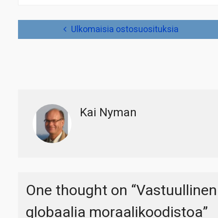
Artikkelien
Ulkomaisia ostosuosituksia
selaus
Kai Nyman
One thought on “
Vastuullinen
globaalia moraalikoodistoa
”