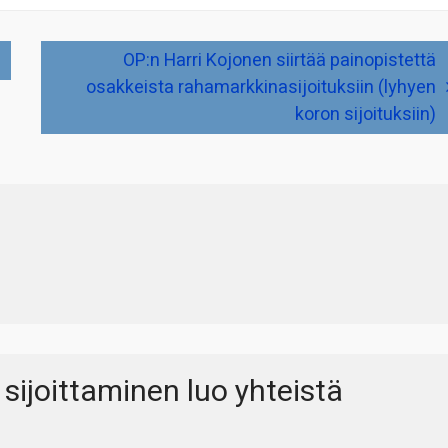
OP:n Harri Kojonen siirtää painopistettä
osakkeista rahamarkkinasijoituksiin (lyhyen
koron sijoituksiin)
 sijoittaminen luo yhteistä