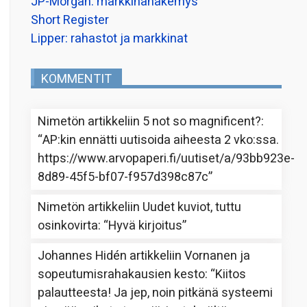
JP-Morgan: markkinanäkemys
Short Register
Lipper: rahastot ja markkinat
KOMMENTIT
Nimetön
artikkeliin
5 not so magnificent?
:
“
AP:kin ennätti uutisoida aiheesta 2 vko:ssa.
https://www.arvopaperi.fi/uutiset/a/93bb923e-
8d89-45f5-bf07-f957d398c87c
”
Nimetön
artikkeliin
Uudet kuviot, tuttu
osinkovirta
: “
Hyvä kirjoitus
”
Johannes Hidén
artikkeliin
Vornanen ja
sopeutumisrahakausien kesto
: “
Kiitos
palautteesta! Ja jep, noin pitkänä systeemi