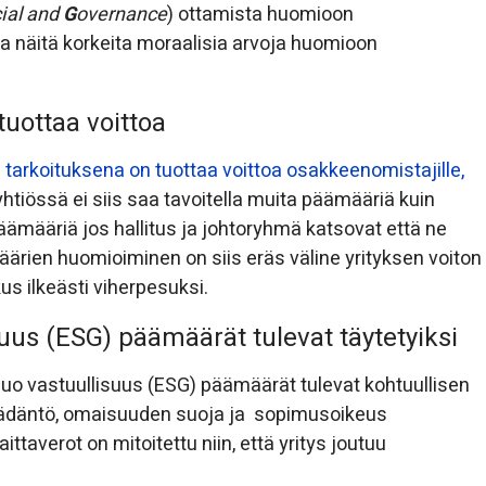
ial and
G
overnance
) ottamista huomioon
taa näitä korkeita moraalisia arvoja huomioon
uottaa voittoa
 tarkoituksena on tuottaa voittoa osakkeenomistajille,
yhtiössä ei siis saa tavoitella muita päämääriä kuin
päämääriä jos hallitus ja johtoryhmä katsovat että ne
ärien huomioiminen on siis eräs väline yrityksen voiton
us ilkeästi viherpesuksi.
suus (ESG) päämäärät tulevat täytetyiksi
uo vastuullisuus (ESG) päämäärät tulevat kohtuullisen
nsäädäntö, omaisuuden suoja ja sopimusoikeus
ittaverot on mitoitettu niin, että yritys joutuu