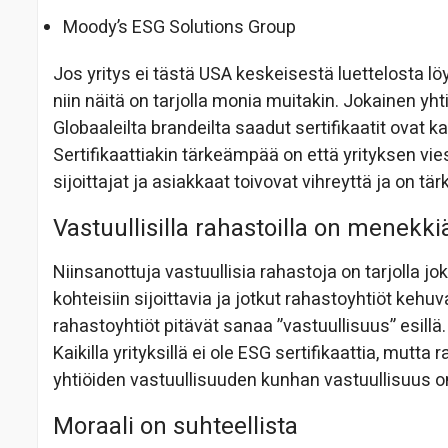
Moody’s ESG Solutions Group
Jos yritys ei tästä USA keskeisestä luettelosta löy
niin näitä on tarjolla monia muitakin. Jokainen yht
Globaaleilta brandeilta saadut sertifikaatit ovat 
Sertifikaattiakin tärkeämpää on että yrityksen vi
sijoittajat ja asiakkaat toivovat vihreyttä ja on tä
Vastuullisilla rahastoilla on menekki
Niinsanottuja vastuullisia rahastoja on tarjolla 
kohteisiin sijoittavia ja jotkut rahastoyhtiöt kehuv
rahastoyhtiöt pitävät sanaa ”vastuullisuus” esillä
Kaikilla yrityksillä ei ole ESG sertifikaattia, mutt
yhtiöiden vastuullisuuden kunhan vastuullisuus on
Moraali on suhteellista