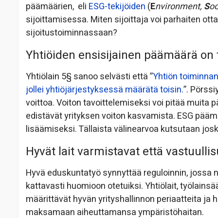
päämäärien, eli
ESG-tekijöiden
(
E
nvironment,
S
oc
sijoittamisessa. Miten sijoittaja voi parhaiten ot
sijoitustoiminnassaan?
Yhtiöiden ensisijainen päämäärä on t
Yhtiölain 5§ sanoo selvästi että ”
Yhtiön toiminnan
jollei yhtiöjärjestyksessä määrätä toisin.
”. Pörssi
voittoa. Voiton tavoittelemiseksi voi pitää muita 
edistävät yrityksen voiton kasvamista. ESG päämä
lisäämiseksi. Tällaista välinearvoa kutsutaan josk
Hyvät lait varmistavat että vastuulli
Hyvä eduskuntatyö synnyttää reguloinnin, jossa n
kattavasti huomioon otetuiksi. Yhtiölait, työlai
määrittävät hyvän yrityshallinnon periaatteita ja ha
maksamaan aiheuttamansa ympäristöhaitan.