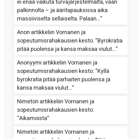
ei enää vaikuta turvajärjestelmältä, vaan
palkinnolta – ja ääritapauksissa aika
massiiviselta sellaiselta. Palaan…
”
Anon
artikkeliin
Vornanen ja
sopeutumisrahakausien kesto
: “
Byrokratia
pitää puolensa ja kansa maksaa viulut…
”
Anonyymi
artikkeliin
Vornanen ja
sopeutumisrahakausien kesto
: “
Kyllä
byrokratia pitää parhaiten puolensa ja
kansa maksaa viulut…
”
Nimetön
artikkeliin
Vornanen ja
sopeutumisrahakausien kesto
:
“
Aikamoista
”
Nimetön
artikkeliin
Vornanen ja