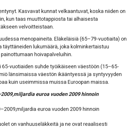
kentynyt. Kasvavat kunnat velkaantuvat, koska niiden on
hin, kun taas muuttotappiosta tai alhaisesta
täkseen velvoitteistaan.
uudessa menopaineita. Eläkeläisiä (65–79-vuotiaita) on
 täyttäneiden lukumäärä, joka kolminkertaistuu
 painottumaan hoivapalveluihin.
li 65-vuotiaiden suhde työikäiseen väestöön (15–65-
ilmiö länsimaissa väestön ikääntyessä ja syntyvyyden
paa kuin useimmissa muissa Euroopan maissa.
–2009,miljardia euroa vuoden 2009 hinnoin
uolet on vanhuuseläkkeitä ja ne ovat reaalisesti