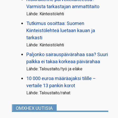
Varmista tarkastajan ammattitaito
Lähde: Kiinteistölehti
Tutkimus osoittaa: Suomen
Kiinteistölehteä luetaan kauan ja
tarkasti
Lähde: Kiinteistölehti
Paljonko sairauspäivä­rahaa saa? Suuri
palkka ei takaa korkeaa päivärahaa
Lähde: Taloustaito/työ ja eläke
10 000 euroa määräajaksi tilille –
vertaile 13 pankin korot
Lähde: Taloustaito/rahat
OMXHEX UUTISIA