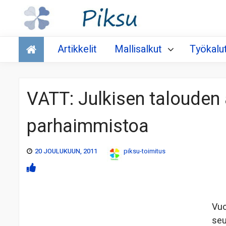
Talous
Artikkelit
Mallisalkut
Työkalu
VATT: Julkisen taloude
parhaimmistoa
20 JOULUKUUN, 2011
piksu-toimitus
Vuo
seu