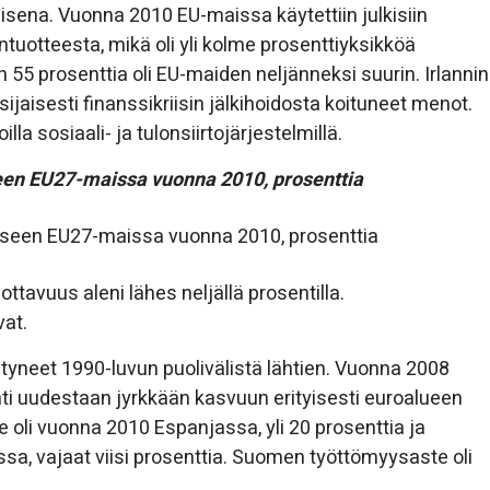
sena. Vuonna 2010 EU-maissa käytettiin julkisiin
tuotteesta, mikä oli yli kolme prosenttiyksikköä
5 prosenttia oli EU-maiden neljänneksi suurin. Irlannin
ijaisesti finanssikriisin jälkihoidosta koituneet menot.
a sosiaali- ja tulonsiirtojärjestelmillä.
een EU27-maissa vuonna 2010, prosenttia
tavuus aleni lähes neljällä prosentilla.
vat.
tyneet 1990-luvun puolivälistä lähtien. Vuonna 2008
hti uudestaan jyrkkään kasvuun erityisesti euroalueen
 oli vuonna 2010 Espanjassa, yli 20 prosenttia ja
sa, vajaat viisi prosenttia. Suomen työttömyysaste oli