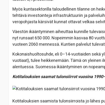
Myös kuntasektorilla taloudellinen tilanne on hei
tehtävä investointeja infrastruktuuriin ja palvelui
veropohjasta kärsivät kunnat ottavat velkaa selvi
Väestön ikääntyminen aiheuttaa kunnille tulevais
nyt runsaat 650 000. Nopeimmin kasvaa 80 vuotta
vuoteen 2060 mennessä. Kuntien palvelut tulevat
Kokonaishuoltosuhde, eli 0–14-vuotiaiden sekä y
vuotiaat), tulee heikkenemään. Tämä on yleinen 
alentuessa. Suomessa ikääntyminen on nopeam
Kotitalouksien saamat tulonsiirrot vuosina 1990
Kotitalouksien saamista tulonsiirroista jo lähes p