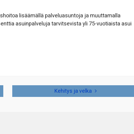
shoitoa lisäämällä palveluasuntoja ja muuttamalla
nttia asuinpalveluja tarvitsevista yli 75-vuotiaista asui
Kehitys ja velka