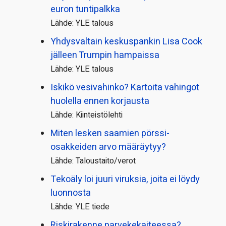
euron tuntipalkka
Lähde: YLE talous
Yhdysvaltain keskuspankin Lisa Cook
jälleen Trumpin hampaissa
Lähde: YLE talous
Iskikö vesivahinko? Kartoita vahingot
huolella ennen korjausta
Lähde: Kiinteistölehti
Miten lesken saamien pörssi­
osakkeiden arvo määräytyy?
Lähde: Taloustaito/verot
Tekoäly loi juuri viruksia, joita ei löydy
luonnosta
Lähde: YLE tiede
Riskirakenne parvekekaiteessa?