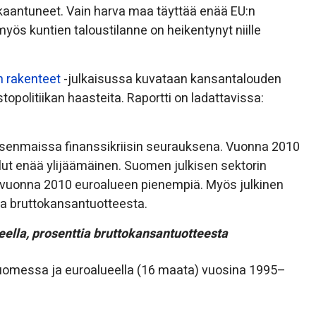
kaantuneet. Vain harva maa täyttää enää EU:n
s kuntien taloustilanne on heikentynyt niille
 rakenteet
-julkaisussa kuvataan kansantalouden
stopolitiikan haasteita. Raportti on ladattavissa:
jäsenmaissa finanssikriisin seurauksena. Vuonna 2010
lut enää ylijäämäinen. Suomen julkisen sektorin
 vuonna 2010 euroalueen pienempiä. Myös julkinen
ia bruttokansantuotteesta.
ella, prosenttia bruttokansantuotteesta