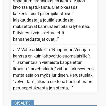
sopeutumisrahakausien kesto
: “
Kiitos
kivoista ajatuksista. Olet oikeassa,
kaikenlaisiset pidempikestoiset
laiskuudesta ja joutilaisuudesta
maksettavat kannusteet pitäisi lyhentää.
Erityisesti voisi olettaa että
kansanedustajat ovat…
”
J. V. Vahe
artikkeliin
”Naapuruus Venäjän
kanssa on kuin lottovoitto suomalaisille”
:
“
Täsmentäisin viimeistä kappalettani.
Ilmaisu ”tarveharkinta” viittaa järkevyyteen,
mutta asia on myös juridinen. Perustuslaki
”velvoittaa” julkista sektoria huolehtimaan
perusopetuksesta ja sotesta,…
”
SISÄLTÖ