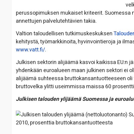
vel
perussopimuksen mukaiset kriteerit. Suomessa myö
annettujen palvelutehtävien takia.
Valtion taloudellisen tutkimuskeskuksen
Talouden
kehitystä, työmarkkinoita, hyvinvointieroja ja ilma
www.vatt.fi/.
Julkisen sektorin alijäämä kasvoi kaikissa EU:n 
yhdenkään euroalueen maan julkinen sektori ei ol
alijäämä suhteessa bruttokansantuotteeseen oli
bruttovelka ylitti useimmissa maissa 60 prosentt
Julkisen talouden ylijäämä Suomessa ja euroalue