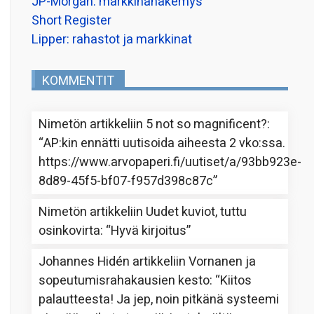
JP-Morgan: markkinanäkemys
Short Register
Lipper: rahastot ja markkinat
KOMMENTIT
Nimetön
artikkeliin
5 not so magnificent?
:
“
AP:kin ennätti uutisoida aiheesta 2 vko:ssa.
https://www.arvopaperi.fi/uutiset/a/93bb923e-
8d89-45f5-bf07-f957d398c87c
”
Nimetön
artikkeliin
Uudet kuviot, tuttu
osinkovirta
: “
Hyvä kirjoitus
”
Johannes Hidén
artikkeliin
Vornanen ja
sopeutumisrahakausien kesto
: “
Kiitos
palautteesta! Ja jep, noin pitkänä systeemi