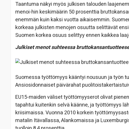
Taantuma näkyi myös julkisen talouden laajenemi
menoi-hin keskimäärin 50 prosenttia bruttokansan
enemmän kuin kaksi vuotta aikaisemmin. Suomen 5
korkeaa julkisten menojen osuutta selittävät ensis
Suomen korkea osuus selittyy ennen kaikkea laajoill
Julkiset menot suhteessa bruttokansantuottees
Suomessa työttömyys kääntyi nousuun ja työn tuot
Ansiosidonnaiset päivärahat puolitoistakertaistui
EU15-maiden väliset työttömyyserot olivat pienen
tapahtui kuitenkin selvä käänne, ja työttömyys lä
kriisimaissa. Vuonna 2010 korkein työttömyysaste
matalin Itävallassa, Alankomaissa ja Luxemburgis
tuolloin 8,4 prosenttia.