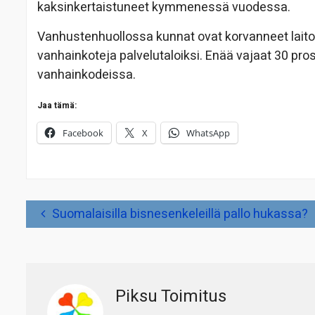
kaksinkertaistuneet kymmenessä vuodessa.
Vanhustenhuollossa kunnat ovat korvanneet laito
vanhainkoteja palvelutaloiksi. Enää vajaat 30 prose
vanhainkodeissa.
Jaa tämä:
Facebook
X
WhatsApp
Artikkelien
Suomalaisilla bisnesenkeleillä pallo hukassa?
selaus
Piksu Toimitus