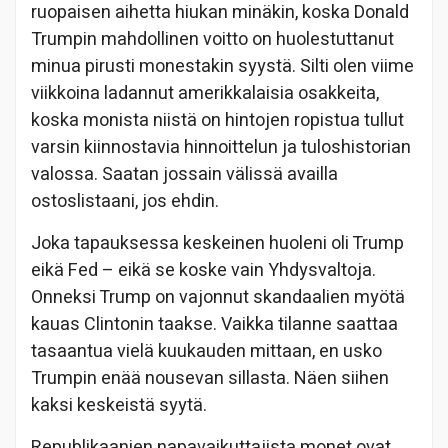
ruopaisen aihetta hiukan minäkin, koska Donald
Trumpin mahdollinen voitto on huolestuttanut
minua pirusti monestakin syystä. Silti olen viime
viikkoina ladannut amerikkalaisia osakkeita,
koska monista niistä on hintojen ropistua tullut
varsin kiinnostavia hinnoittelun ja tuloshistorian
valossa. Saatan jossain välissä availla
ostoslistaani, jos ehdin.
Joka tapauksessa keskeinen huoleni oli Trump
eikä Fed – eikä se koske vain Yhdysvaltoja.
Onneksi Trump on vajonnut skandaalien myötä
kauas Clintonin taakse. Vaikka tilanne saattaa
tasaantua vielä kuukauden mittaan, en usko
Trumpin enää nousevan sillasta. Näen siihen
kaksi keskeistä syytä.
Republikaanien napavaikuttajista monet ovat