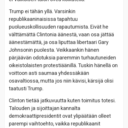
Trump ei tähän yllä. Varsinkin
republikaaninaisissa tapahtuu
puolueuskollisuuden rapautumista. Eivät he
välttämättä Clintonia äänestä, vaan osa jättää
äänestämättä, ja osa liputtaa libertaari Gary
Johnsonin puolesta. Veikkaankin hänen
pärjäävän odotuksia paremmin turhautuneiden
oikeistolaisten protestiäänillä. Tuskin hänellä on
voittoon asti saumaa yhdessäkään
osavaltiossa, mutta jos niin kävisi, kärsijä olisi
taatusti Trump.
Clinton tietää jatkuvuutta kuten toimitus totesi.
Talouden ja sijoittajan kannalta
demokraattipresidentit ovat ylipäätään olleet
parempi vaihtoehto, vaikka republikaanit