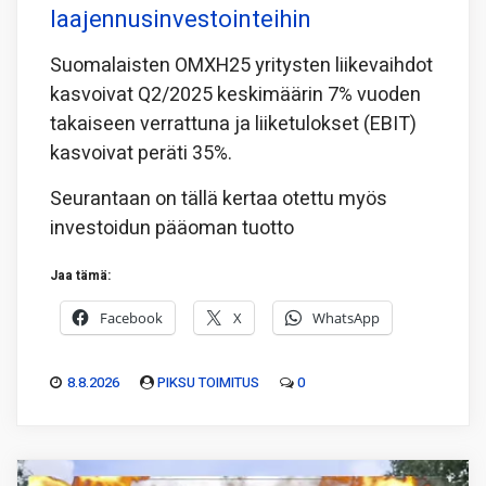
laajennusinvestointeihin
Suomalaisten OMXH25 yritysten liikevaihdot
kasvoivat Q2/2025 keskimäärin 7% vuoden
takaiseen verrattuna ja liiketulokset (EBIT)
kasvoivat peräti 35%.
Seurantaan on tällä kertaa otettu myös
investoidun pääoman tuotto
Jaa tämä:
Facebook
X
WhatsApp
8.8.2026
PIKSU TOIMITUS
0