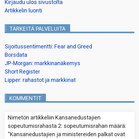
Kirjaudu ulos sivustolta
Artikkelin luonti
TÄRKEITÄ PALVELUITA
Sijoitussentimentti: Fear and Greed
Borsdata
JP-Morgan: markkinanäkemys
Short Register
Lipper: rahastot ja markkinat
KOMMENTIT
Nimetön
artikkeliin
Kansanedustajien
sopeutumisrahasta 2: sopeutumisrahan määrä
:
“
Kansanedustajien ja ministereiden palkat ovat