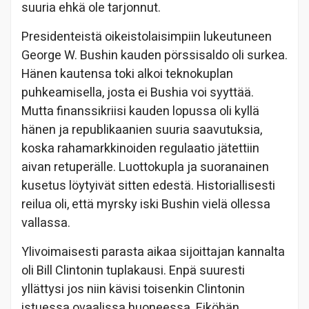
suuria ehkä ole tarjonnut.
Presidenteistä oikeistolaisimpiin lukeutuneen
George W. Bushin kauden pörssisaldo oli surkea.
Hänen kautensa toki alkoi teknokuplan
puhkeamisella, josta ei Bushia voi syyttää.
Mutta finanssikriisi kauden lopussa oli kyllä
hänen ja republikaanien suuria saavutuksia,
koska rahamarkkinoiden regulaatio jätettiin
aivan retuperälle. Luottokupla ja suoranainen
kusetus löytyivät sitten edestä. Historiallisesti
reilua oli, että myrsky iski Bushin vielä ollessa
vallassa.
Ylivoimaisesti parasta aikaa sijoittajan kannalta
oli Bill Clintonin tuplakausi. Enpä suuresti
yllättysi jos niin kävisi toisenkin Clintonin
istuessa ovaalissa huoneessa. Eiköhän