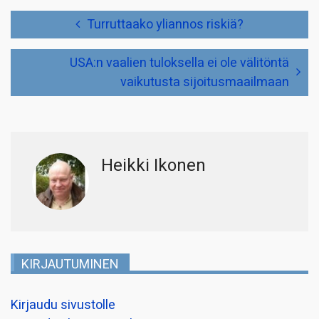
Artikkelien
Turruttaako yliannos riskiä?
selaus
USA:n vaalien tuloksella ei ole välitöntä
vaikutusta sijoitusmaailmaan
Heikki Ikonen
KIRJAUTUMINEN
Kirjaudu sivustolle