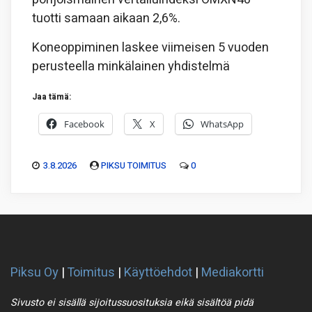
tuotti samaan aikaan 2,6%.
Koneoppiminen laskee viimeisen 5 vuoden
perusteella minkälainen yhdistelmä
Jaa tämä:
Facebook
X
WhatsApp
3.8.2026
PIKSU TOIMITUS
0
Piksu Oy
|
Toimitus
|
Käyttöehdot
|
Mediakortti
Sivusto ei sisällä sijoitussuosituksia eikä sisältöä pidä