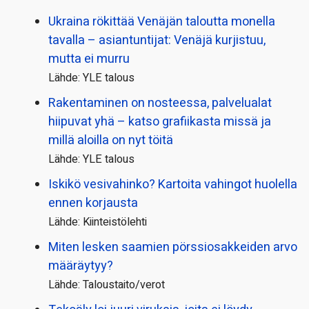
Ukraina rökittää Venäjän taloutta monella
tavalla – asiantuntijat: Venäjä kurjistuu,
mutta ei murru
Lähde: YLE talous
Rakentaminen on nosteessa, palvelualat
hiipuvat yhä – katso grafiikasta missä ja
millä aloilla on nyt töitä
Lähde: YLE talous
Iskikö vesivahinko? Kartoita vahingot huolella
ennen korjausta
Lähde: Kiinteistölehti
Miten lesken saamien pörssi­osakkeiden arvo
määräytyy?
Lähde: Taloustaito/verot