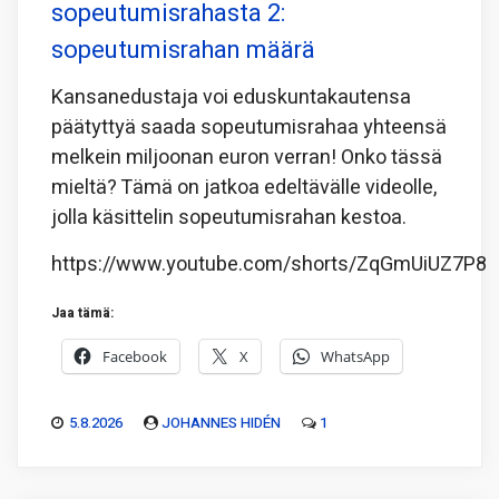
sopeutumisrahasta 2:
sopeutumisrahan määrä
Kansanedustaja voi eduskuntakautensa
päätyttyä saada sopeutumisrahaa yhteensä
melkein miljoonan euron verran! Onko tässä
mieltä? Tämä on jatkoa edeltävälle videolle,
jolla käsittelin sopeutumisrahan kestoa.
https://www.youtube.com/shorts/ZqGmUiUZ7P8
Jaa tämä:
Facebook
X
WhatsApp
5.8.2026
JOHANNES HIDÉN
1