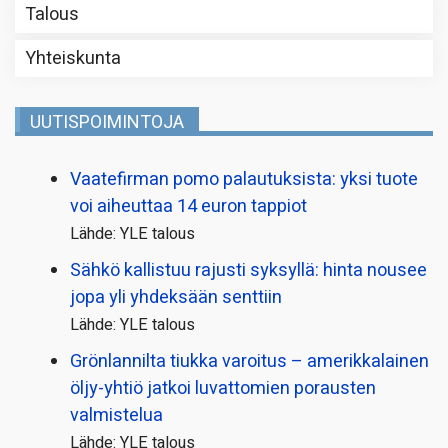
Talous
Yhteiskunta
UUTISPOIMINTOJA
Vaatefirman pomo palautuksista: yksi tuote
voi aiheuttaa 14 euron tappiot
Lähde: YLE talous
Sähkö kallistuu rajusti syksyllä: hinta nousee
jopa yli yhdeksään senttiin
Lähde: YLE talous
Grönlannilta tiukka varoitus – amerikkalainen
öljy-yhtiö jatkoi luvattomien porausten
valmistelua
Lähde: YLE talous