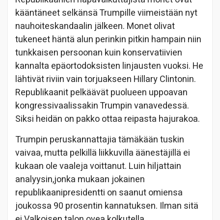
kääntäneet selkänsä Trumpille viimeistään nyt
nauhoiteskandaalin jälkeen. Monet olivat
tukeneet häntä alun perinkin pitkin hampain niin
tunkkaisen persoonan kuin konservatiivien
kannalta epäortodoksisten linjausten vuoksi. He
lähtivät riviin vain torjuakseen Hillary Clintonin.
Republikaanit pelkäävät puolueen uppoavan
kongressivaalissakin Trumpin vanavedessä.
Siksi heidän on pakko ottaa reipasta hajurakoa.
Trumpin peruskannattajia tämäkään tuskin
vaivaa, mutta pelkillä liikkuvilla äänestäjillä ei
kukaan ole vaaleja voittanut. Luin hiljattain
analyysin,jonka mukaan jokainen
republikaanipresidentti on saanut omiensa
joukossa 90 prosentin kannatuksen. Ilman sitä
ei Valkoisen talon ovea kolkutella.