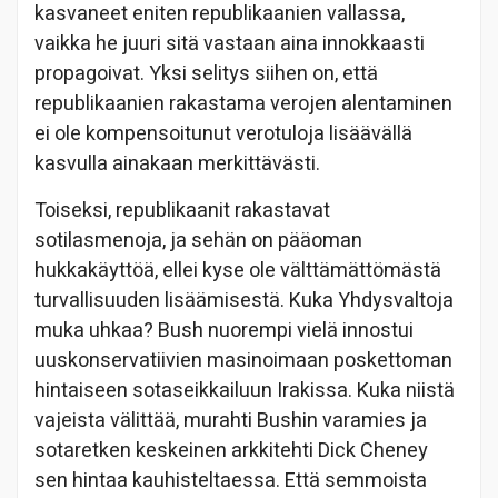
kasvaneet eniten republikaanien vallassa,
vaikka he juuri sitä vastaan aina innokkaasti
propagoivat. Yksi selitys siihen on, että
republikaanien rakastama verojen alentaminen
ei ole kompensoitunut verotuloja lisäävällä
kasvulla ainakaan merkittävästi.
Toiseksi, republikaanit rakastavat
sotilasmenoja, ja sehän on pääoman
hukkakäyttöä, ellei kyse ole välttämättömästä
turvallisuuden lisäämisestä. Kuka Yhdysvaltoja
muka uhkaa? Bush nuorempi vielä innostui
uuskonservatiivien masinoimaan poskettoman
hintaiseen sotaseikkailuun Irakissa. Kuka niistä
vajeista välittää, murahti Bushin varamies ja
sotaretken keskeinen arkkitehti Dick Cheney
sen hintaa kauhisteltaessa. Että semmoista