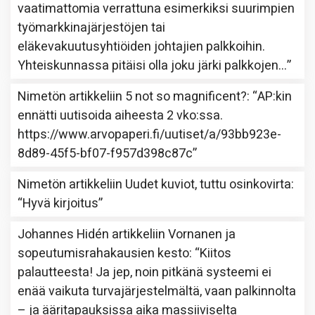
vaatimattomia verrattuna esimerkiksi suurimpien
työmarkkinajärjestöjen tai
eläkevakuutusyhtiöiden johtajien palkkoihin.
Yhteiskunnassa pitäisi olla joku järki palkkojen…
”
Nimetön
artikkeliin
5 not so magnificent?
: “
AP:kin
ennätti uutisoida aiheesta 2 vko:ssa.
https://www.arvopaperi.fi/uutiset/a/93bb923e-
8d89-45f5-bf07-f957d398c87c
”
Nimetön
artikkeliin
Uudet kuviot, tuttu osinkovirta
:
“
Hyvä kirjoitus
”
Johannes Hidén
artikkeliin
Vornanen ja
sopeutumisrahakausien kesto
: “
Kiitos
palautteesta! Ja jep, noin pitkänä systeemi ei
enää vaikuta turvajärjestelmältä, vaan palkinnolta
– ja ääritapauksissa aika massiiviselta