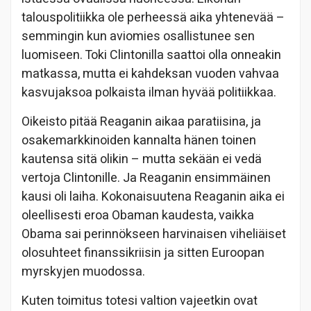
talouspolitiikka ole perheessä aika yhtenevää –
semmingin kun aviomies osallistunee sen
luomiseen. Toki Clintonilla saattoi olla onneakin
matkassa, mutta ei kahdeksan vuoden vahvaa
kasvujaksoa polkaista ilman hyvää politiikkaa.
Oikeisto pitää Reaganin aikaa paratiisina, ja
osakemarkkinoiden kannalta hänen toinen
kautensa sitä olikin – mutta sekään ei vedä
vertoja Clintonille. Ja Reaganin ensimmäinen
kausi oli laiha. Kokonaisuutena Reaganin aika ei
oleellisesti eroa Obaman kaudesta, vaikka
Obama sai perinnökseen harvinaisen viheliäiset
olosuhteet finanssikriisin ja sitten Euroopan
myrskyjen muodossa.
Kuten toimitus totesi valtion vajeetkin ovat