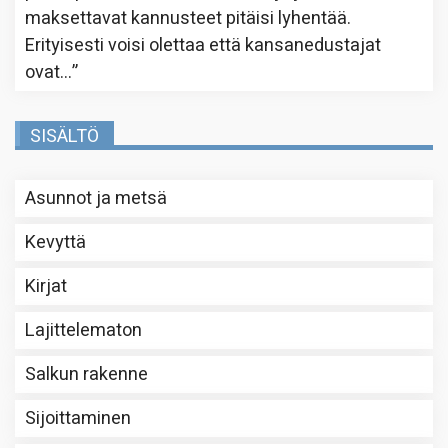
maksettavat kannusteet pitäisi lyhentää.
Erityisesti voisi olettaa että kansanedustajat
ovat…
”
SISÄLTÖ
Asunnot ja metsä
Kevyttä
Kirjat
Lajittelematon
Salkun rakenne
Sijoittaminen