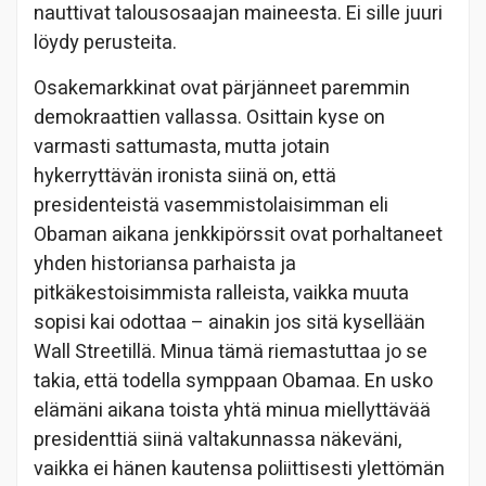
nauttivat talousosaajan maineesta. Ei sille juuri
löydy perusteita.
Osakemarkkinat ovat pärjänneet paremmin
demokraattien vallassa. Osittain kyse on
varmasti sattumasta, mutta jotain
hykerryttävän ironista siinä on, että
presidenteistä vasemmistolaisimman eli
Obaman aikana jenkkipörssit ovat porhaltaneet
yhden historiansa parhaista ja
pitkäkestoisimmista ralleista, vaikka muuta
sopisi kai odottaa – ainakin jos sitä kysellään
Wall Streetillä. Minua tämä riemastuttaa jo se
takia, että todella symppaan Obamaa. En usko
elämäni aikana toista yhtä minua miellyttävää
presidenttiä siinä valtakunnassa näkeväni,
vaikka ei hänen kautensa poliittisesti ylettömän