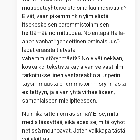
maaseutuyhteisöistä sinällään rasistisia?
Eivät, vaan pikemminkin ylimielistä
itsekeskeisen paremmistoihmisen
heittämää normituubaa. No entäpä Halla-
ahon vanhat ”geneettinen ominaisuus”-
läpät eräästä tietystä
vähemmistöryhmästä? No eivät nekään,
koska ko. tekstistä käy aivan selvästi ilmi
tarkoituksellinen vastareaktio alunperin
täysin muusta enemmistöihmisryhmästä
esitettyyn, ja aivan yhtä virheelliseen,
samanlaiseen mielipiteeseen.
No mikä sitten on rasismia? Ei se, mitä
media lässyttää, eikä edes se, mitä öyhöt
netissä mouhoavat. Joten vaikkapa tästä
voi aloittaa: