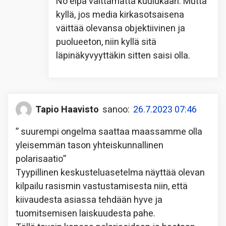
No eipä välttämättä kuulukaan. Mutta
kyllä, jos media kirkasotsaisena
väittää olevansa objektiivinen ja
puolueeton, niin kyllä sitä
läpinäkyvyyttäkin sitten saisi olla.
Tapio Haavisto
sanoo:
26.7.2023 07:46
” suurempi ongelma saattaa maassamme olla
yleisemmän tason yhteiskunnallinen
polarisaatio”
Tyypillinen keskusteluasetelma näyttää olevan
kilpailu rasismin vastustamisesta niin, että
kiivaudesta asiassa tehdään hyve ja
tuomitsemisen laiskuudesta pahe.