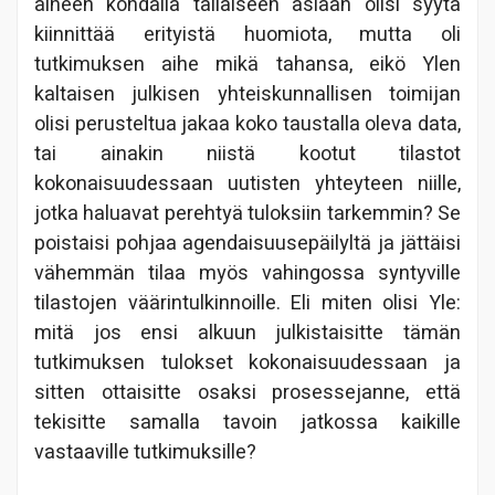
aiheen kohdalla tällaiseen asiaan olisi syytä
kiinnittää erityistä huomiota, mutta oli
tutkimuksen aihe mikä tahansa, eikö Ylen
kaltaisen julkisen yhteiskunnallisen toimijan
olisi perusteltua jakaa koko taustalla oleva data,
tai ainakin niistä kootut tilastot
kokonaisuudessaan uutisten yhteyteen niille,
jotka haluavat perehtyä tuloksiin tarkemmin? Se
poistaisi pohjaa agendaisuusepäilyltä ja jättäisi
vähemmän tilaa myös vahingossa syntyville
tilastojen väärintulkinnoille. Eli miten olisi Yle:
mitä jos ensi alkuun julkistaisitte tämän
tutkimuksen tulokset kokonaisuudessaan ja
sitten ottaisitte osaksi prosessejanne, että
tekisitte samalla tavoin jatkossa kaikille
vastaaville tutkimuksille?