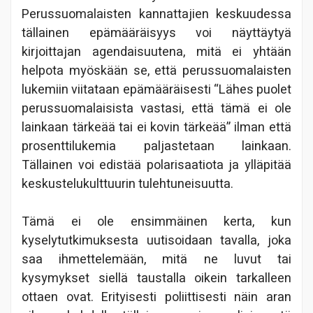
Perussuomalaisten kannattajien keskuudessa
tällainen epämääräisyys voi näyttäytyä
kirjoittajan agendaisuutena, mitä ei yhtään
helpota myöskään se, että perussuomalaisten
lukemiin viitataan epämääräisesti “Lähes puolet
perussuomalaisista vastasi, että tämä ei ole
lainkaan tärkeää tai ei kovin tärkeää” ilman että
prosenttilukemia paljastetaan lainkaan.
Tällainen voi edistää polarisaatiota ja ylläpitää
keskustelukulttuurin tulehtuneisuutta.
Tämä ei ole ensimmäinen kerta, kun
kyselytutkimuksesta uutisoidaan tavalla, joka
saa ihmettelemään, mitä ne luvut tai
kysymykset siellä taustalla oikein tarkalleen
ottaen ovat. Erityisesti poliittisesti näin aran