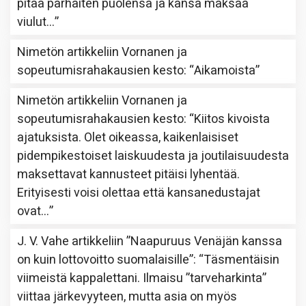
pitää parhaiten puolensa ja kansa maksaa
viulut…
”
Nimetön
artikkeliin
Vornanen ja
sopeutumisrahakausien kesto
: “
Aikamoista
”
Nimetön
artikkeliin
Vornanen ja
sopeutumisrahakausien kesto
: “
Kiitos kivoista
ajatuksista. Olet oikeassa, kaikenlaisiset
pidempikestoiset laiskuudesta ja joutilaisuudesta
maksettavat kannusteet pitäisi lyhentää.
Erityisesti voisi olettaa että kansanedustajat
ovat…
”
J. V. Vahe
artikkeliin
”Naapuruus Venäjän kanssa
on kuin lottovoitto suomalaisille”
: “
Täsmentäisin
viimeistä kappalettani. Ilmaisu ”tarveharkinta”
viittaa järkevyyteen, mutta asia on myös