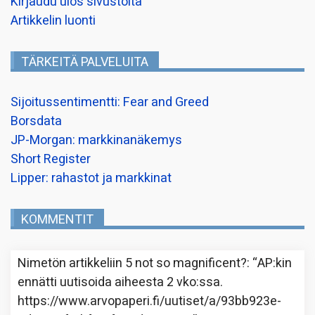
Kirjaudu ulos sivustolta
Artikkelin luonti
TÄRKEITÄ PALVELUITA
Sijoitussentimentti: Fear and Greed
Borsdata
JP-Morgan: markkinanäkemys
Short Register
Lipper: rahastot ja markkinat
KOMMENTIT
Nimetön
artikkeliin
5 not so magnificent?
: “
AP:kin
ennätti uutisoida aiheesta 2 vko:ssa.
https://www.arvopaperi.fi/uutiset/a/93bb923e-