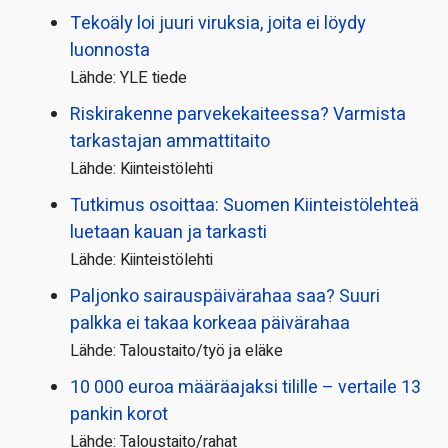
Tekoäly loi juuri viruksia, joita ei löydy
luonnosta
Lähde: YLE tiede
Riskirakenne parvekekaiteessa? Varmista
tarkastajan ammattitaito
Lähde: Kiinteistölehti
Tutkimus osoittaa: Suomen Kiinteistölehteä
luetaan kauan ja tarkasti
Lähde: Kiinteistölehti
Paljonko sairauspäivä­rahaa saa? Suuri
palkka ei takaa korkeaa päivärahaa
Lähde: Taloustaito/työ ja eläke
10 000 euroa määräajaksi tilille – vertaile 13
pankin korot
Lähde: Taloustaito/rahat