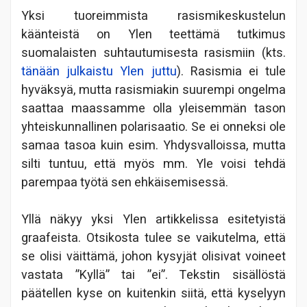
Yksi tuoreimmista rasismikeskustelun
käänteistä on Ylen teettämä tutkimus
suomalaisten suhtautumisesta rasismiin (kts.
tänään julkaistu Ylen juttu
). Rasismia ei tule
hyväksyä, mutta rasismiakin suurempi ongelma
saattaa maassamme olla yleisemmän tason
yhteiskunnallinen polarisaatio. Se ei onneksi ole
samaa tasoa kuin esim. Yhdysvalloissa, mutta
silti tuntuu, että myös mm. Yle voisi tehdä
parempaa työtä sen ehkäisemisessä.
Yllä näkyy yksi Ylen artikkelissa esitetyistä
graafeista. Otsikosta tulee se vaikutelma, että
se olisi väittämä, johon kysyjät olisivat voineet
vastata ”Kyllä” tai ”ei”. Tekstin sisällöstä
päätellen kyse on kuitenkin siitä, että kyselyyn