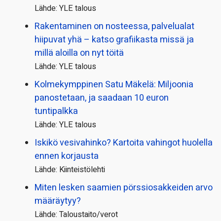
Lähde: YLE talous
Rakentaminen on nosteessa, palvelualat
hiipuvat yhä – katso grafiikasta missä ja
millä aloilla on nyt töitä
Lähde: YLE talous
Kolmekymppinen Satu Mäkelä: Miljoonia
panostetaan, ja saadaan 10 euron
tuntipalkka
Lähde: YLE talous
Iskikö vesivahinko? Kartoita vahingot huolella
ennen korjausta
Lähde: Kiinteistölehti
Miten lesken saamien pörssi­osakkeiden arvo
määräytyy?
Lähde: Taloustaito/verot