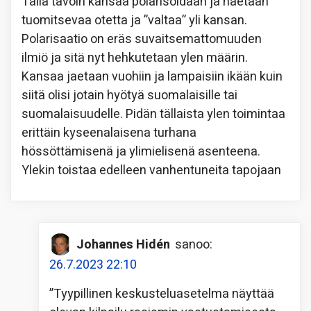
Tällä tavoin kansaa polarisoidaan ja haetaan
tuomitsevaa otetta ja ”valtaa” yli kansan.
Polarisaatio on eräs suvaitsemattomuuden
ilmiö ja sitä nyt hehkutetaan ylen määrin.
Kansaa jaetaan vuohiin ja lampaisiin ikään kuin
siitä olisi jotain hyötyä suomalaisille tai
suomalaisuudelle. Pidän tällaista ylen toimintaa
erittäin kyseenalaisena turhana
hössöttämisenä ja ylimielisenä asenteena.
Ylekin toistaa edelleen vanhentuneita tapojaan
Johannes Hidén
sanoo:
26.7.2023 22:10
”Tyypillinen keskusteluasetelma näyttää