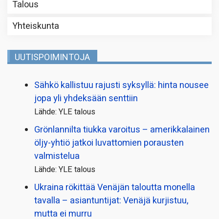
Talous
Yhteiskunta
UUTISPOIMINTOJA
Sähkö kallistuu rajusti syksyllä: hinta nousee
jopa yli yhdeksään senttiin
Lähde: YLE talous
Grönlannilta tiukka varoitus – amerikkalainen
öljy-yhtiö jatkoi luvattomien porausten
valmistelua
Lähde: YLE talous
Ukraina rökittää Venäjän taloutta monella
tavalla – asiantuntijat: Venäjä kurjistuu,
mutta ei murru