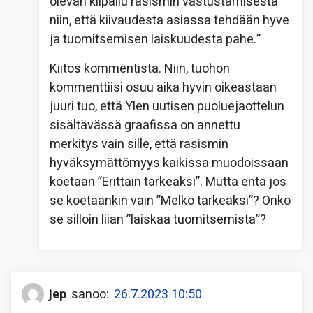
olevan kilpailu rasismin vastustamisesta
niin, että kiivaudesta asiassa tehdään hyve
ja tuomitsemisen laiskuudesta pahe.”
Kiitos kommentista. Niin, tuohon
kommenttiisi osuu aika hyvin oikeastaan
juuri tuo, että Ylen uutisen puoluejaottelun
sisältävässä graafissa on annettu
merkitys vain sille, että rasismin
hyväksymättömyys kaikissa muodoissaan
koetaan ”Erittäin tärkeäksi”. Mutta entä jos
se koetaankin vain ”Melko tärkeäksi”? Onko
se silloin liian ”laiskaa tuomitsemista”?
jep
sanoo:
26.7.2023 10:50