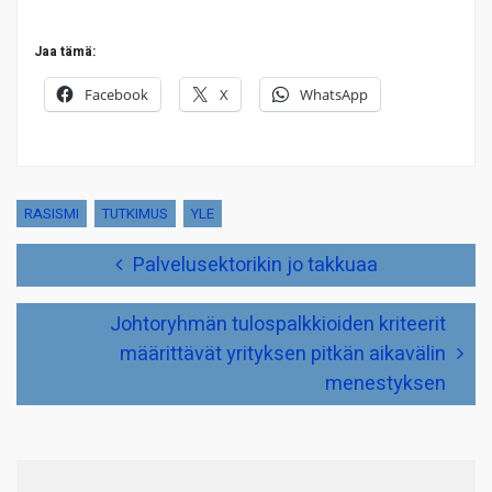
Jaa tämä:
Facebook
X
WhatsApp
RASISMI
TUTKIMUS
YLE
Artikkelien
Palvelusektorikin jo takkuaa
selaus
Johtoryhmän tulospalkkioiden kriteerit
määrittävät yrityksen pitkän aikavälin
menestyksen