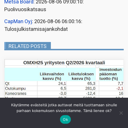
Metsä Board
: 2026-08-06 09:00:10:
Puolivuosikatsaus
CapMan Oyj
: 2026-08-06 06:00:16:
Tulosjulkistamisajankohdat
RELATED POSTS
Käytämme evästeitä jotka auttavat meitä tuottamaan sinulle
parhaan kokemuksen sivustollamme. Tämä lienee ok?
Ok