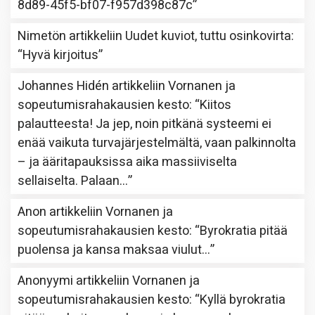
8d89-45f5-bf07-f957d398c87c
”
Nimetön
artikkeliin
Uudet kuviot, tuttu osinkovirta
:
“
Hyvä kirjoitus
”
Johannes Hidén
artikkeliin
Vornanen ja
sopeutumisrahakausien kesto
: “
Kiitos
palautteesta! Ja jep, noin pitkänä systeemi ei
enää vaikuta turvajärjestelmältä, vaan palkinnolta
– ja ääritapauksissa aika massiiviselta
sellaiselta. Palaan…
”
Anon
artikkeliin
Vornanen ja
sopeutumisrahakausien kesto
: “
Byrokratia pitää
puolensa ja kansa maksaa viulut…
”
Anonyymi
artikkeliin
Vornanen ja
sopeutumisrahakausien kesto
: “
Kyllä byrokratia