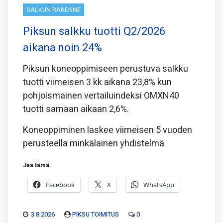
SALKUN RAKENNE
Piksun salkku tuotti Q2/2026
aikana noin 24%
Piksun koneoppimiseen perustuva salkku
tuotti viimeisen 3 kk aikana 23,8% kun
pohjoismainen vertailuindeksi OMXN40
tuotti samaan aikaan 2,6%.
Koneoppiminen laskee viimeisen 5 vuoden
perusteella minkälainen yhdistelmä
Jaa tämä:
Facebook
X
WhatsApp
3.8.2026
PIKSU TOIMITUS
0