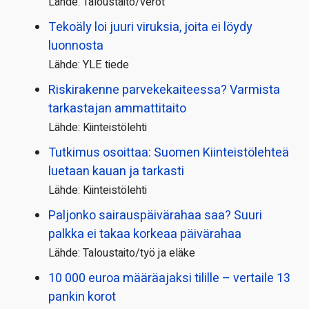
Lähde: Taloustaito/verot
Tekoäly loi juuri viruksia, joita ei löydy
luonnosta
Lähde: YLE tiede
Riskirakenne parvekekaiteessa? Varmista
tarkastajan ammattitaito
Lähde: Kiinteistölehti
Tutkimus osoittaa: Suomen Kiinteistölehteä
luetaan kauan ja tarkasti
Lähde: Kiinteistölehti
Paljonko sairauspäivä­rahaa saa? Suuri
palkka ei takaa korkeaa päivärahaa
Lähde: Taloustaito/työ ja eläke
10 000 euroa määräajaksi tilille – vertaile 13
pankin korot