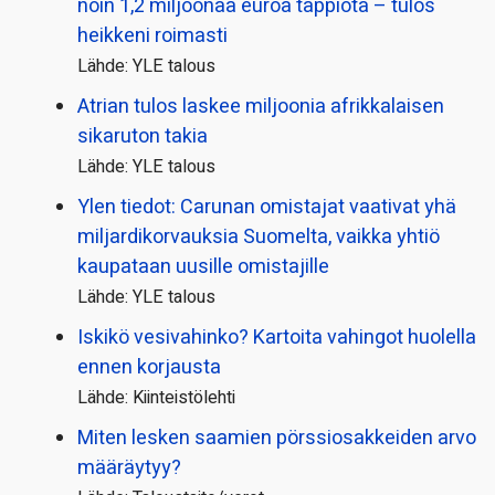
noin 1,2 miljoonaa euroa tappiota – tulos
heikkeni roimasti
Lähde: YLE talous
Atrian tulos laskee miljoonia afrikkalaisen
sikaruton takia
Lähde: YLE talous
Ylen tiedot: Carunan omistajat vaativat yhä
miljardi­korvauksia Suomelta, vaikka yhtiö
kaupataan uusille omistajille
Lähde: YLE talous
Iskikö vesivahinko? Kartoita vahingot huolella
ennen korjausta
Lähde: Kiinteistölehti
Miten lesken saamien pörssi­osakkeiden arvo
määräytyy?