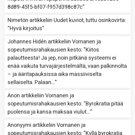
8d89-45f5-bf07-f957d398c87c
”
Nimetön
artikkeliin
Uudet kuviot, tuttu osinkovirta
:
“
Hyvä kirjoitus
”
Johannes Hidén
artikkeliin
Vornanen ja
sopeutumisrahakausien kesto
: “
Kiitos
palautteesta! Ja jep, noin pitkänä systeemi ei
enää vaikuta turvajärjestelmältä, vaan palkinnolta
– ja ääritapauksissa aika massiiviselta
sellaiselta. Palaan…
”
Anon
artikkeliin
Vornanen ja
sopeutumisrahakausien kesto
: “
Byrokratia pitää
puolensa ja kansa maksaa viulut…
”
Anonyymi
artikkeliin
Vornanen ja
sopeutumisrahakausien kesto
: “
Kyllä byrokratia