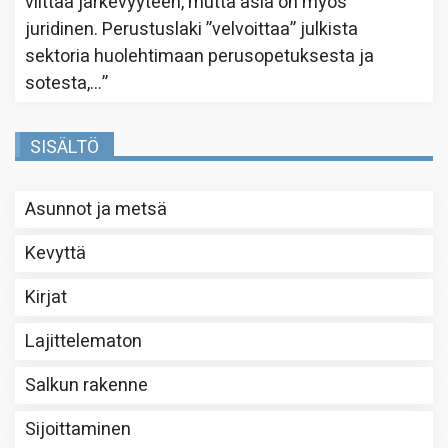
viittaa järkevyyteen, mutta asia on myös
juridinen. Perustuslaki ”velvoittaa” julkista
sektoria huolehtimaan perusopetuksesta ja
sotesta,…
”
SISÄLTÖ
Asunnot ja metsä
Kevyttä
Kirjat
Lajittelematon
Salkun rakenne
Sijoittaminen