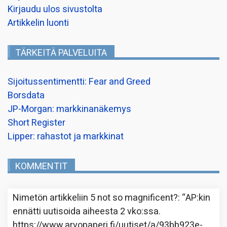
Kirjaudu ulos sivustolta
Artikkelin luonti
TÄRKEITÄ PALVELUITA
Sijoitussentimentti: Fear and Greed
Borsdata
JP-Morgan: markkinanäkemys
Short Register
Lipper: rahastot ja markkinat
KOMMENTIT
Nimetön
artikkeliin
5 not so magnificent?
: “
AP:kin
ennätti uutisoida aiheesta 2 vko:ssa.
https://www.arvopaperi.fi/uutiset/a/93bb923e-