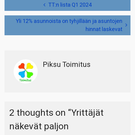
Artikkelien
TT:n lista Q1 2024
selaus
Yli 12% asunnoista on tyhjillään ja asuntojen
hinnat laskevat
Piksu Toimitus
2 thoughts on “
Yrittäjät
näkevät paljon