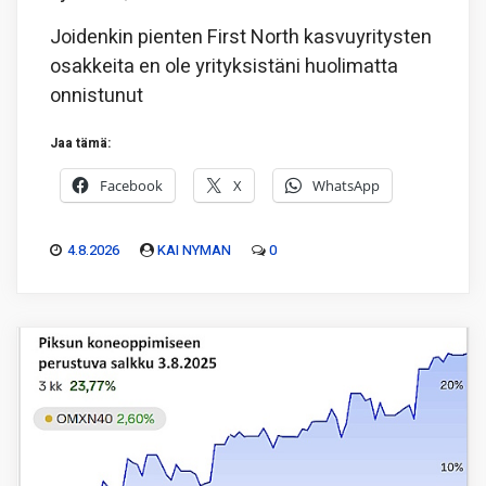
Joidenkin pienten First North kasvuyritysten
osakkeita en ole yrityksistäni huolimatta
onnistunut
Jaa tämä:
Facebook
X
WhatsApp
4.8.2026
KAI NYMAN
0