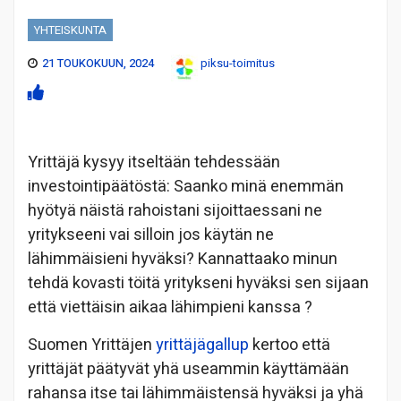
YHTEISKUNTA
21 TOUKOKUUN, 2024
piksu-toimitus
Yrittäjä kysyy itseltään tehdessään
investointipäätöstä: Saanko minä enemmän
hyötyä näistä rahoistani sijoittaessani ne
yritykseeni vai silloin jos käytän ne
lähimmäisieni hyväksi? Kannattaako minun
tehdä kovasti töitä yritykseni hyväksi sen sijaan
että viettäisin aikaa lähimpieni kanssa ?
Suomen Yrittäjen
yrittäjägallup
kertoo että
yrittäjät päätyvät yhä useammin käyttämään
rahansa itse tai lähimmäistensä hyväksi ja yhä