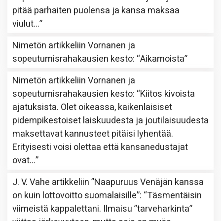
pitää parhaiten puolensa ja kansa maksaa
viulut…
”
Nimetön
artikkeliin
Vornanen ja
sopeutumisrahakausien kesto
: “
Aikamoista
”
Nimetön
artikkeliin
Vornanen ja
sopeutumisrahakausien kesto
: “
Kiitos kivoista
ajatuksista. Olet oikeassa, kaikenlaisiset
pidempikestoiset laiskuudesta ja joutilaisuudesta
maksettavat kannusteet pitäisi lyhentää.
Erityisesti voisi olettaa että kansanedustajat
ovat…
”
J. V. Vahe
artikkeliin
”Naapuruus Venäjän kanssa
on kuin lottovoitto suomalaisille”
: “
Täsmentäisin
viimeistä kappalettani. Ilmaisu ”tarveharkinta”