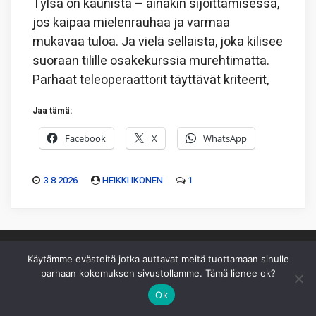
Tylsä on kaunista – ainakin sijoittamisessa,
jos kaipaa mielenrauhaa ja varmaa
mukavaa tuloa. Ja vielä sellaista, joka kilisee
suoraan tilille osakekurssia murehtimatta.
Parhaat teleoperaattorit täyttävät kriteerit,
Jaa tämä:
Facebook
X
WhatsApp
3.8.2026
HEIKKI IKONEN
1
Käytämme evästeitä jotka auttavat meitä tuottamaan sinulle
parhaan kokemuksen sivustollamme. Tämä lienee ok?
Piksu Oy
|
Toimitus
|
Käyttöehdot
|
Mediakortti
Ok