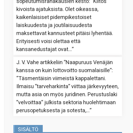
sopeutumisrahakausien kesto
: “
Kiitos
kivoista ajatuksista. Olet oikeassa,
kaikenlaisiset pidempikestoiset
laiskuudesta ja joutilaisuudesta
maksettavat kannusteet pitäisi lyhentää.
Erityisesti voisi olettaa että
kansanedustajat ovat…
”
J. V. Vahe
artikkeliin
”Naapuruus Venäjän
kanssa on kuin lottovoitto suomalaisille”
:
“
Täsmentäisin viimeistä kappalettani.
Ilmaisu ”tarveharkinta” viittaa järkevyyteen,
mutta asia on myös juridinen. Perustuslaki
”velvoittaa” julkista sektoria huolehtimaan
perusopetuksesta ja sotesta,…
”
SISÄLTÖ