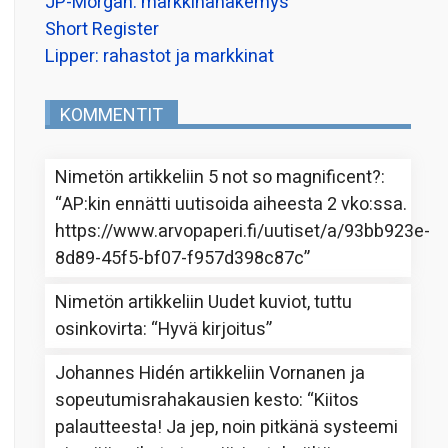
JP-Morgan: markkinanäkemys
Short Register
Lipper: rahastot ja markkinat
KOMMENTIT
Nimetön
artikkeliin
5 not so magnificent?
:
“
AP:kin ennätti uutisoida aiheesta 2 vko:ssa.
https://www.arvopaperi.fi/uutiset/a/93bb923e-
8d89-45f5-bf07-f957d398c87c
”
Nimetön
artikkeliin
Uudet kuviot, tuttu
osinkovirta
: “
Hyvä kirjoitus
”
Johannes Hidén
artikkeliin
Vornanen ja
sopeutumisrahakausien kesto
: “
Kiitos
palautteesta! Ja jep, noin pitkänä systeemi