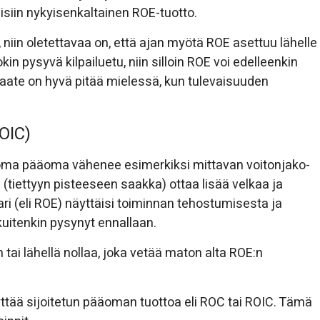
isiin nykyisenkaltainen ROE-tuotto.
 niin oletettavaa on, että ajan myötä ROE asettuu lähelle
in pysyvä kilpailuetu, niin silloin ROE voi edelleenkin
aate on hyvä pitää mielessä, kun tulevaisuuden
OIC)
n oma pääoma vähenee esimerkiksi mittavan voitonjako-
(tiettyyn pisteeseen saakka) ottaa lisää velkaa ja
ari (eli ROE) näyttäisi toiminnan tehostumisesta ja
kuitenkin pysynyt ennallaan.
n tai lähellä nollaa, joka vetää maton alta ROE:n
äyttää sijoitetun pääoman tuottoa eli ROC tai ROIC. Tämä