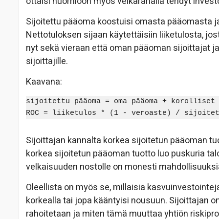
ottaisi huomioon myös velkarahalla tehdyt investo
Sijoitettu pääoma koostuisi omasta pääomasta ja ko
Nettotuloksen sijaan käytettäisiin liiketulosta, jost
nyt sekä vieraan että oman pääoman sijoittajat ja
sijoittajille.
Kaavana:
sijoitettu pääoma = oma pääoma + korolliset 
Sijoittajan kannalta korkea sijoitetun pääoman tu
korkea sijoitetun pääoman tuotto luo puskuria talo
velkaisuuden nostolle on monesti mahdollisuuksi
Oleellista on myös se, millaisia kasvuinvestointej
korkealla tai jopa kääntyisi nousuun. Sijoittajan 
rahoitetaan ja miten tämä muuttaa yhtiön riskiprofii