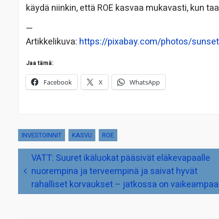
käydä niinkin, että ROE kasvaa mukavasti, kun taa
—
Artikkelikuva:
https://pixabay.com/photos/sunset
Jaa tämä:
Facebook
X
WhatsApp
INVESTOINNIT
KASVU
ROE
Artikkelien
VATT: Suuret ikäluokat pääsivät eläkevapaalle
selaus
nuorempina ja terveempinä ja saivat hyvät
rahalliset korvaukset – jatkossa on vaikeampaa