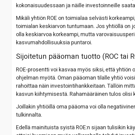
kokonaisuudessaan ja näille investoinneille saata
Mikäli yhtiön ROE on toimialaa selvästi korkeampi,
toimialan keskiarvon tuntumaan. Jos yhtiöllä on jok
olla keskiarvoa korkeampi, mutta varovaisuusperi
kasvumahdollisuuksia puntaroi.
Sijoitetun pääoman tuotto (ROC tai R
ROE-prosentti voi kasvaa myös siksi, että yhtiö
ohjelman myötä. Oman pääoman tilalle yhtiö voisi 
rahoittaa näin investointihankkeitaan. Tällöin mitt
kasvun kiihtymisestä. Rahamääräinen tulos olisi 
Joillakin yhtiöillä oma pääoma voi olla negatiivine
tulkinnalta.
Edellä mainituista syistä ROE:n sijaan tulisikin k