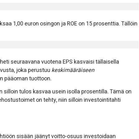
ksaa 1,00 euron osingon ja ROE on 15 prosenttia. Tällöin
ttä heti seuraavana vuotena EPS kasvaisi tällaisella
svusta, joka perustuu
keskimääräiseen
 pääoman tuottoon.
 silloin tulos kasvaa usein isolla prosentilla. Tämä on
ostustoimet on tehty, niin silloin investointitahti
htiöön sisään jäänyt voitto-osuus investoidaan