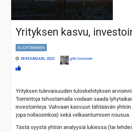
Yrityksen kasvu, investo
SIJOITTAMINEN
28 KESÄKUUN, 2022
jyrki-toivonen
Yrityksen tulevaisuuden tuloskehityksen arvioinn
Toimintoja tehostamalla voidaan saada lyhytaikai
investointeja. Vahvaan kasvuun tähtäävän yhtiön k
jopa nollaosinkoa) sekä velkaantumisen nousua.
Tästä syystä yhtiön analyysiä lukiessa (tai tehd