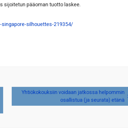
s sijoitetun pääoman tuotto laskee.
-singapore-silhouettes-219354/
Yhtiökokouksiin voidaan jatkossa helpommin
osallistua (ja seurata) etänä