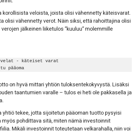
innit.
rollisista veloista, joista olisi vähennetty käteisvarat.
a olisi vähennetty verot. Näin siksi, että rahoittajina olisi
 verojen jälkeinen liiketulos ”kuuluu” molemmille
velat - käteiset varat

otto on hyvä mittari yhtiön tuloksentekokyvystä. Lisäksi
uden taantumien varalle – tulos ei heti ole pakkasella ja
a.
a yhtiö tekee, jotta sijoitetun pääoman tuotto pysyisi
on myös pohdittava sitä, miten nämä investoinnit
lia. Mikäli investoinnit toteutetaan velkarahalla, niin voi