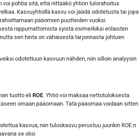
voi pohtia sitä, että riittääkö yhtiön tulorahoitus
velkaa. Kasvuyhtiöllä kasvu voi jäädä odotetusta tai jopa
ytä rahoittamaan pääomien puutteiden vuoksi.
stä riippumattomista syistä esimerkiksi erilaisten
la, mutta sen hinta on vähäisestä tarjonnasta johtuen
eveiksi odotettuun kasvuun nähden, niin silloin analyysin
an tuotto eli
ROE
. Yhtiö voi maksaa nettotuloksesta
yy taseen omaan pääomaan. Tätä pääomaa voidaan sitten
otettua kasvua, niin tuloskasvu perustuu juurikin ROE:n
aavana se olisi