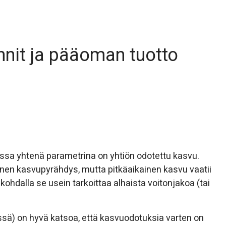
innit ja pääoman tuotto
issa yhtenä parametrina on yhtiön odotettu kasvu.
nen kasvupyrähdys, mutta pitkäaikainen kasvu vaatii
ohdalla se usein tarkoittaa alhaista voitonjakoa (tai
essä) on hyvä katsoa, että kasvuodotuksia varten on