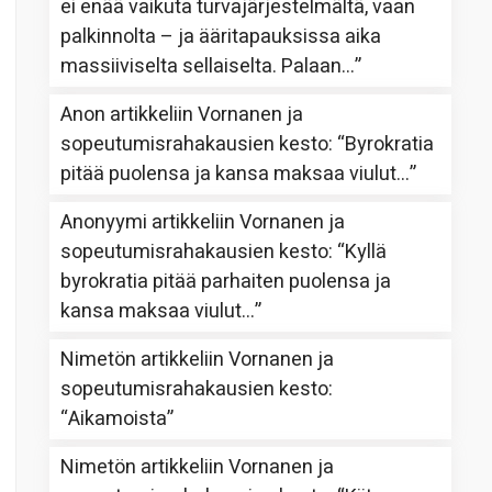
ei enää vaikuta turvajärjestelmältä, vaan
palkinnolta – ja ääritapauksissa aika
massiiviselta sellaiselta. Palaan…
”
Anon
artikkeliin
Vornanen ja
sopeutumisrahakausien kesto
: “
Byrokratia
pitää puolensa ja kansa maksaa viulut…
”
Anonyymi
artikkeliin
Vornanen ja
sopeutumisrahakausien kesto
: “
Kyllä
byrokratia pitää parhaiten puolensa ja
kansa maksaa viulut…
”
Nimetön
artikkeliin
Vornanen ja
sopeutumisrahakausien kesto
:
“
Aikamoista
”
Nimetön
artikkeliin
Vornanen ja