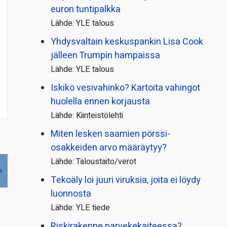
euron tuntipalkka
Lähde: YLE talous
Yhdysvaltain keskuspankin Lisa Cook
jälleen Trumpin hampaissa
Lähde: YLE talous
Iskikö vesivahinko? Kartoita vahingot
huolella ennen korjausta
Lähde: Kiinteistölehti
Miten lesken saamien pörssi­
osakkeiden arvo määräytyy?
Lähde: Taloustaito/verot
Tekoäly loi juuri viruksia, joita ei löydy
luonnosta
Lähde: YLE tiede
Riskirakenne parvekekaiteessa?