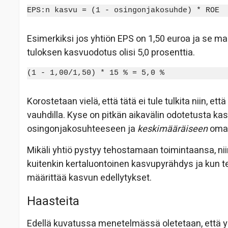
EPS:n kasvu = (1 - osingonjakosuhde) * ROE
Esimerkiksi jos yhtiön EPS on 1,50 euroa ja se ma
tuloksen kasvuodotus olisi 5,0 prosenttia.
(1 - 1,00/1,50) * 15 % = 5,0 %
Korostetaan vielä, että tätä ei tule tulkita niin, e
vauhdilla. Kyse on pitkän aikavälin odotetusta ka
osingonjakosuhteeseen ja
keskimääräiseen
oman
Mikäli yhtiö pystyy tehostamaan toimintaansa, niin
kuitenkin kertaluontoinen kasvupyrähdys ja kun teh
määrittää kasvun edellytykset.
Haasteita
Edellä kuvatussa menetelmässä oletetaan, että y