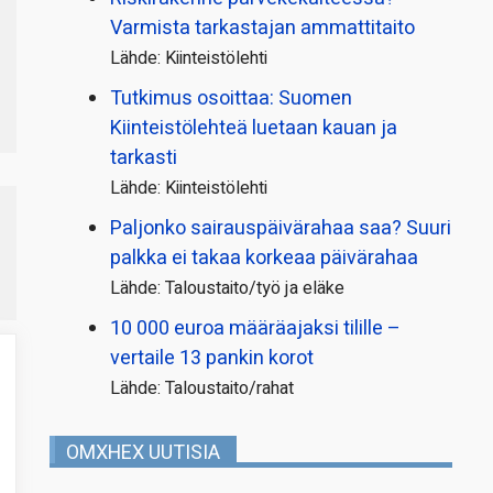
Varmista tarkastajan ammattitaito
Lähde: Kiinteistölehti
Tutkimus osoittaa: Suomen
Kiinteistölehteä luetaan kauan ja
tarkasti
Lähde: Kiinteistölehti
Paljonko sairauspäivä­rahaa saa? Suuri
palkka ei takaa korkeaa päivärahaa
Lähde: Taloustaito/työ ja eläke
10 000 euroa määräajaksi tilille –
vertaile 13 pankin korot
Lähde: Taloustaito/rahat
OMXHEX UUTISIA