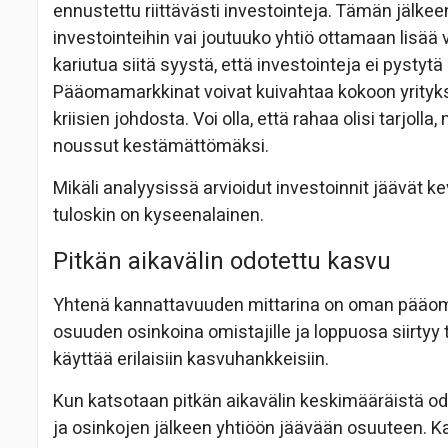
ennustettu riittävästi investointeja. Tämän jälkeen 
investointeihin vai joutuuko yhtiö ottamaan lisää 
kariutua siitä syystä, että investointeja ei pyst
Pääomamarkkinat voivat kuivahtaa kokoon yritykse
kriisien johdosta. Voi olla, että rahaa olisi tarjol
noussut kestämättömäksi.
Mikäli analyysissä arvioidut investoinnit jäävät k
tuloskin on kyseenalainen.
Pitkän aikavälin odotettu kasvu
Yhtenä kannattavuuden mittarina on oman pääom
osuuden osinkoina omistajille ja loppuosa siirt
käyttää erilaisiin kasvuhankkeisiin.
Kun katsotaan pitkän aikavälin keskimääräistä od
ja osinkojen jälkeen yhtiöön jäävään osuuteen. K