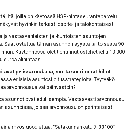
äjiltä, joilla on käytössä HSP-hintaseurantapalvelu.
kyvät hyvinkin tarkasti osoite- ja talokohtaisesti.
 ja vastaavanlaisten ja -kuntoisten asuntojen
a. Saat ostettua tämän asunnon syystä tai toisesta 90
ahinnan. Käytännössä olet tienannut ostohetkellä 10 000
 euroa alihintaan.
pitävät pelissä mukana, mutta suurimmat hillot
assa erilaisia asuntosijoitusstrategioita. Tyytyäkö
aa arvonnousua vai päinvastoin?
a asunnot ovat edullisempia. Vastaavasti arvonnousu
n asunnoissa, joissa arvonnousu on perinteisesti
 aina myös googlettaa: ”Satakunnankatu 7, 33100”.