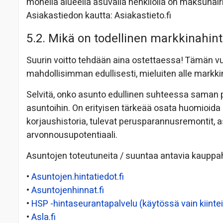
monella alueella asuvalla henkilöllä on maksuhäi
Asiakastiedon kautta: Asiakastieto.fi
5.2. Mikä on todellinen markkinahin
Suurin voitto tehdään aina ostettaessa! Tämän v
mahdollisimman edullisesti, mieluiten alle markki
Selvitä, onko asunto edullinen suhteessa saman p
asuntoihin. On erityisen tärkeää osata huomioida
korjaushistoria, tulevat perusparannusremontit, 
arvonnousupotentiaali.
Asuntojen toteutuneita / suuntaa antavia kauppah
•
Asuntojen.hintatiedot.fi
•
Asuntojenhinnat.fi
•
HSP -hintaseurantapalvelu (käytössä vain kiinteis
•
Asla.fi