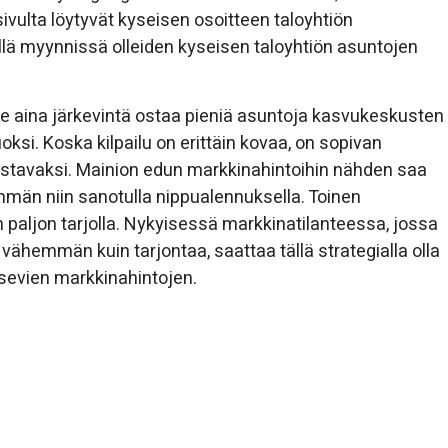
osivulta löytyvät kyseisen osoitteen taloyhtiön
ellä myynnissä olleiden kyseisen taloyhtiön asuntojen
e aina järkevintä ostaa pieniä asuntoja kasvukeskusten
si. Koska kilpailu on erittäin kovaa, on sopivan
astavaksi. Mainion edun markkinahintoihin nähden saa
emmän niin sanotulla nippualennuksella. Toinen
on paljon tarjolla. Nykyisessä markkinatilanteessa, jossa
vähemmän kuin tarjontaa, saattaa tällä strategialla olla
tsevien markkinahintojen.