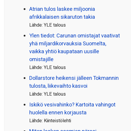
Atrian tulos laskee miljoonia
afrikkalaisen sikaruton takia
Lähde: YLE talous
Ylen tiedot: Carunan omistajat vaativat
yhä miljardi­korvauksia Suomelta,
vaikka yhtiö kaupataan uusille
omistajille
Lähde: YLE talous
Dollarstore heikensi jälleen Tokmannin
tulosta, liikevaihto kasvoi
Lähde: YLE talous
Iskikö vesivahinko? Kartoita vahingot
huolella ennen korjausta
Lähde: Kiinteistölehti