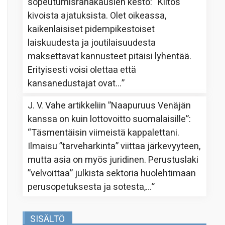
sopeutumisrahakausien kesto
: “
Kiitos
kivoista ajatuksista. Olet oikeassa,
kaikenlaisiset pidempikestoiset
laiskuudesta ja joutilaisuudesta
maksettavat kannusteet pitäisi lyhentää.
Erityisesti voisi olettaa että
kansanedustajat ovat…
”
J. V. Vahe
artikkeliin
”Naapuruus Venäjän
kanssa on kuin lottovoitto suomalaisille”
:
“
Täsmentäisin viimeistä kappalettani.
Ilmaisu ”tarveharkinta” viittaa järkevyyteen,
mutta asia on myös juridinen. Perustuslaki
”velvoittaa” julkista sektoria huolehtimaan
perusopetuksesta ja sotesta,…
”
SISÄLTÖ