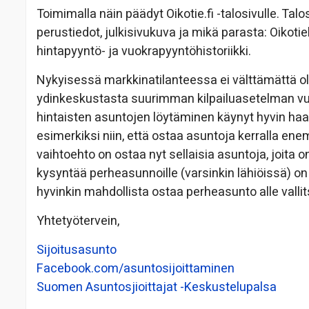
Toimimalla näin päädyt Oikotie.fi -talosivulle. Tal
perustiedot, julkisivukuva ja mikä parasta: Oikoti
hintapyyntö- ja vuokrapyyntöhistoriikki.
Nykyisessä markkinatilanteessa ei välttämättä ol
ydinkeskustasta suurimman kilpailuasetelman vuok
hintaisten asuntojen löytäminen käynyt hyvin ha
esimerkiksi niin, että ostaa asuntoja kerralla en
vaihtoehto on ostaa nyt sellaisia asuntoja, joita 
kysyntää perheasunnoille (varsinkin lähiöissä) on 
hyvinkin mahdollista ostaa perheasunto alle valli
Yhtetyötervein,
Sijoitusasunto
Facebook.com/asuntosijoittaminen
Suomen Asuntosjioittajat -Keskustelupalsa