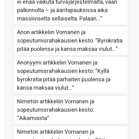
ei enää vaikuta turvajärjestelmältä, vaan
palkinnolta – ja ääritapauksissa aika
massiiviselta sellaiselta. Palaan…
”
Anon
artikkeliin
Vornanen ja
sopeutumisrahakausien kesto
: “
Byrokratia
pitää puolensa ja kansa maksaa viulut…
”
Anonyymi
artikkeliin
Vornanen ja
sopeutumisrahakausien kesto
: “
Kyllä
byrokratia pitää parhaiten puolensa ja
kansa maksaa viulut…
”
Nimetön
artikkeliin
Vornanen ja
sopeutumisrahakausien kesto
:
“
Aikamoista
”
Nimetön
artikkeliin
Vornanen ja