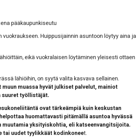
sena pääkaupunkiseutu
 vuokraukseen. Huippusijainnin asuntoon löytyy aina ja
ähiöittäin, eikä vuokralaisen löytäminen yleisesti ottaen
sä lähiöihin, on syytä valita kasvava sellainen.
 muun muassa hyvät julkiset palvelut, mainiot
suuret työllistäjät.
esukoneliitäntä ovat tärkeämpiä kuin keskustan
helpottaa huomattavasti pitämällä asuntoa hyvässä
 muutamia yksityiskohtia, eli katseenvangitsijoita.
e tai uudet tyylikkäät kodinkonee
t.