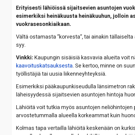
Erityisesti lähiöissä sijaitsevien asuntojen v
esimerkiksi heinäkuusta heinäkuuhun, jolloin 
vuokrasesonkiaikaan.
Vältä ostamasta ”korvesta”, tai ainakin tällaiselta
syy.
Vinkki:
Kaupungin sisäisiä kasvavia alueita voit 
kaavoituskatsauksesta
. Se kertoo, minne on suunn
työllistäjiä tai uusia liikenneyhteyksiä.
Esimerkiksi pääkaupunkiseudulla länsimetron ra
läheisyydessä sijaitsevien asuntojen hintoja huo
Lähiöitä voit tutkia myös asuntojen neliöhintojen 
arvostetummalla alueella korkeammat kuin huon
Kolmas tapa vertailla lähiöitä keskenään on kurki