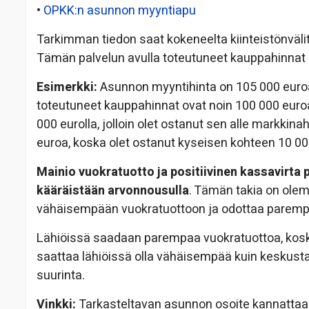
•
OPKK:n asunnon myyntiapu
Tarkimman tiedon saat kokeneelta kiinteistönvälitt
Tämän palvelun avulla toteutuneet kauppahinnat nä
Esimerkki:
Asunnon myyntihinta on 105 000 euroa
toteutuneet kauppahinnat ovat noin 100 000 euro
000 eurolla, jolloin olet ostanut sen alle markkin
euroa, koska olet ostanut kyseisen kohteen 10 000
Mainio vuokratuotto ja positiivinen kassavirta 
kääräistään arvonnousulla
. Tämän takia on olem
vähäisempään vuokratuottoon ja odottaa paremp
Lähiöissä saadaan parempaa vuokratuottoa, kosk
saattaa lähiöissä olla vähäisempää kuin keskusta
suurinta.
Vinkki:
Tarkasteltavan asunnon osoite kannattaa