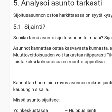
5. Analysoi asunto tarkasti
Sijoitusasunnon ostoa harkittaessa on syytä kys
5.1. Sijainti?
Sopiiko tämä asunto sijoitussuunnitelmaani? Si
Asunnot kannattaa ostaa kasvavasta kunnasta, eli 
Muuttovoittoisuuden voit tarkastaa näppärästi Ti
joista kaksi kolmasosaa on muuttotappiollisia
Kannattaa huomioida myös asunnon mikrosijainti el
kaupungin sisällä.
Missä asunto sijaitsee:
Ydinkeskustassa – Huippusijainti