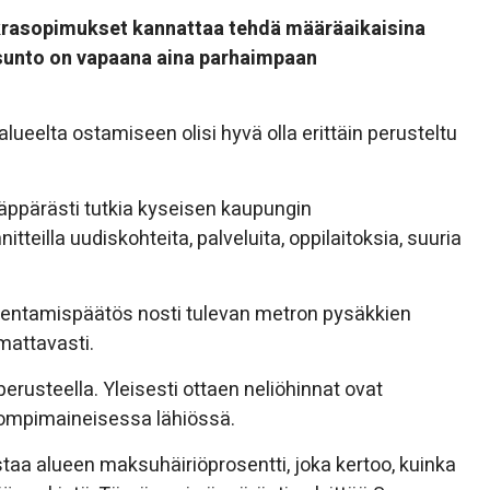
uokrasopimukset kannattaa tehdä määräaikaisina
asunto on vapaana aina parhaimpaan
 alueelta ostamiseen olisi hyvä olla erittäin perusteltu
näppärästi tutkia kyseisen kaupungin
itteilla uudiskohteita, palveluita, oppilaitoksia, suuria
kentamispäätös nosti tulevan metron pysäkkien
mattavasti.
perusteella. Yleisesti ottaen neliöhinnat ovat
ompimaineisessa lähiössä.
staa alueen maksuhäiriöprosentti, joka kertoo, kuinka