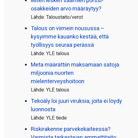
Miten lesken saamien pörssi­
osakkeiden arvo määräytyy?
Lähde: Taloustaito/verot
Talous on viimein nousussa –
kysyimme kauanko kestää, että
työllisyys seuraa perässä
Lähde: YLE talous
Meta määrättiin maksamaan satoja
miljoonia nuorten
mielenterveyshoitoon
Lähde: YLE talous
Tekoäly loi juuri viruksia, joita ei löydy
luonnosta
Lähde: YLE tiede
Riskirakenne parvekekaiteessa?
Varmista tarkastajan ammattitaito