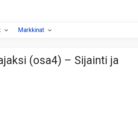
t
Markkinat
jaksi (osa4) – Sijainti ja