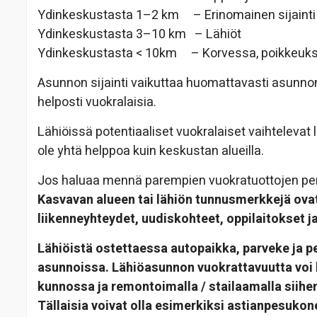
Ydinkeskustasta 1–2 km – Erinomainen sijainti
Ydinkeskustasta 3–10 km – Lähiöt
Ydinkeskustasta < 10km – Korvessa, poikkeuk
Asunnon sijainti vaikuttaa huomattavasti asunnon
helposti vuokralaisia.
Lähiöissä potentiaaliset vuokralaiset vaihtelevat l
ole yhtä helppoa kuin keskustan alueilla.
Jos haluaa mennä parempien vuokratuottojen peräs
Kasvavan alueen tai lähiön tunnusmerkkejä ovat
liikenneyhteydet, uudiskohteet, oppilaitokset ja 
Lähiöistä ostettaessa autopaikka, parveke ja p
asunnoissa. Lähiöasunnon vuokrattavuutta voi 
kunnossa ja remontoimalla / stailaamalla siihen
Tällaisia voivat olla esimerkiksi astianpesukon