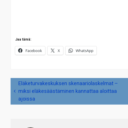
Jaa tämä:
Facebook
X
WhatsApp
Artikkelien
Eläketurvakeskuksen skenaariolaskelmat –
selaus
miksi eläkesäästäminen kannattaa aloittaa
ajoissa