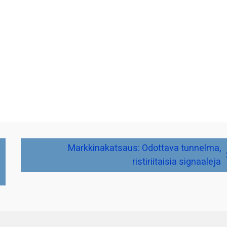
Markkinakatsaus: Odottava tunnelma,
ristiriitaisia signaaleja