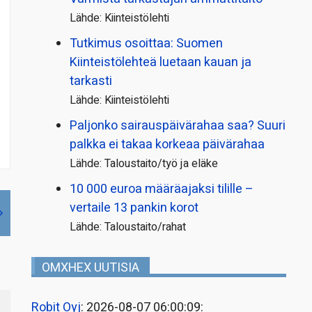
Lähde: Kiinteistölehti
Tutkimus osoittaa: Suomen
Kiinteistölehteä luetaan kauan ja
tarkasti
Lähde: Kiinteistölehti
Paljonko sairauspäivä­rahaa saa? Suuri
palkka ei takaa korkeaa päivärahaa
Lähde: Taloustaito/työ ja eläke
10 000 euroa määräajaksi tilille –
vertaile 13 pankin korot
Lähde: Taloustaito/rahat
OMXHEX UUTISIA
Robit Oyj
: 2026-08-07 06:00:09: