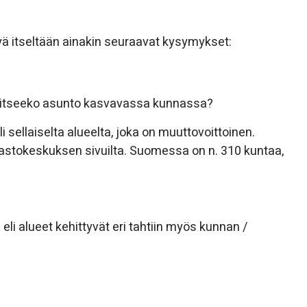
yä itseltään ainakin seuraavat kysymykset:
jaitseeko asunto kasvavassa kunnassa?
sellaiselta alueelta, joka on muuttovoittoinen.
lastokeskuksen sivuilta. Suomessa on n. 310 kuntaa,
i alueet kehittyvät eri tahtiin myös kunnan /