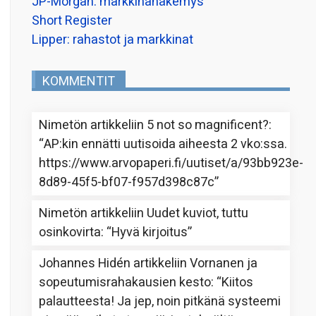
JP-Morgan: markkinanäkemys
Short Register
Lipper: rahastot ja markkinat
KOMMENTIT
Nimetön
artikkeliin
5 not so magnificent?
:
“
AP:kin ennätti uutisoida aiheesta 2 vko:ssa.
https://www.arvopaperi.fi/uutiset/a/93bb923e-
8d89-45f5-bf07-f957d398c87c
”
Nimetön
artikkeliin
Uudet kuviot, tuttu
osinkovirta
: “
Hyvä kirjoitus
”
Johannes Hidén
artikkeliin
Vornanen ja
sopeutumisrahakausien kesto
: “
Kiitos
palautteesta! Ja jep, noin pitkänä systeemi