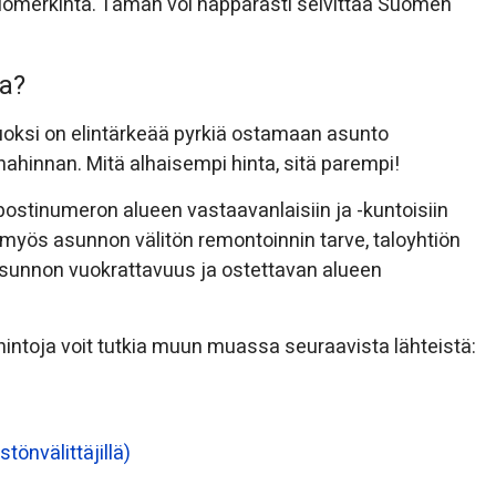
riömerkintä. Tämän voi näppärästi selvittää Suomen
ta?
uoksi on elintärkeää pyrkiä ostamaan asunto
nahinnan. Mitä alhaisempi hinta, sitä parempi!
ostinumeron alueen vastaavanlaisiin ja -kuntoisiin
 myös asunnon välitön remontoinnin tarve, taloyhtiön
asunnon vuokrattavuus ja ostettavan alueen
intoja voit tutkia muun muassa seuraavista lähteistä:
tönvälittäjillä)