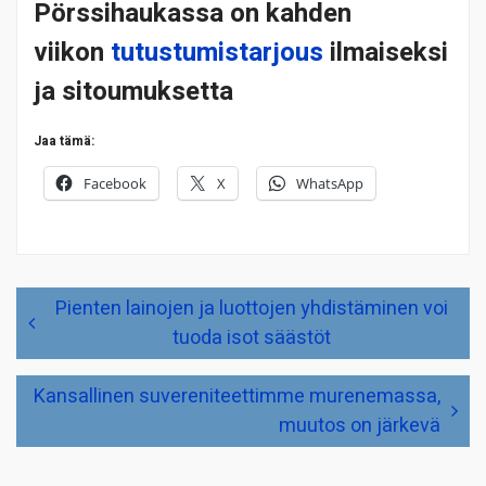
Pörssihaukassa on kahden
viikon
tutustumistarjous
ilmaiseksi
ja sitoumuksetta
Jaa tämä:
Facebook
X
WhatsApp
Artikkelien
Pienten lainojen ja luottojen yhdistäminen voi
selaus
tuoda isot säästöt
Kansallinen suvereniteettimme murenemassa,
muutos on järkevä