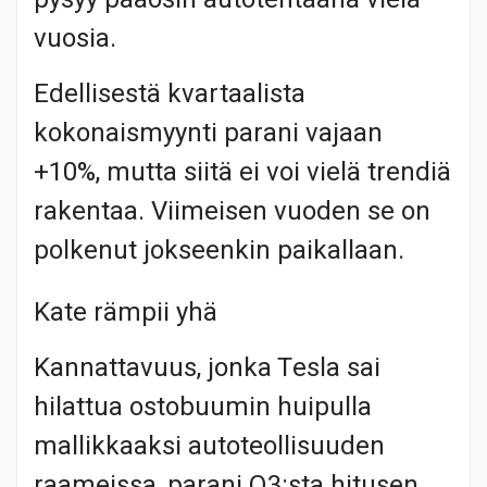
vuosia.
Edellisestä kvartaalista
kokonaismyynti parani vajaan
+10%, mutta siitä ei voi vielä trendiä
rakentaa. Viimeisen vuoden se on
polkenut jokseenkin paikallaan.
Kate rämpii yhä
Kannattavuus, jonka Tesla sai
hilattua ostobuumin huipulla
mallikkaaksi autoteollisuuden
raameissa, parani Q3:sta hitusen