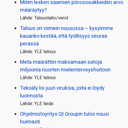
Miten lesken saamien pörssi­osakkeiden arvo
määräytyy?
Lähde: Taloustaito/verot
Talous on viimein nousussa – kysyimme
kauanko kestää, että työllisyys seuraa
perässä
Lähde: YLE talous
Meta määrättiin maksamaan satoja
miljoonia nuorten mielenterveyshoitoon
Lähde: YLE talous
Tekoäly loi juuri viruksia, joita ei löydy
luonnosta
Lähde: YLE tiede
Ohjelmistoyritys Qt Groupin tulos nousi
huimasti