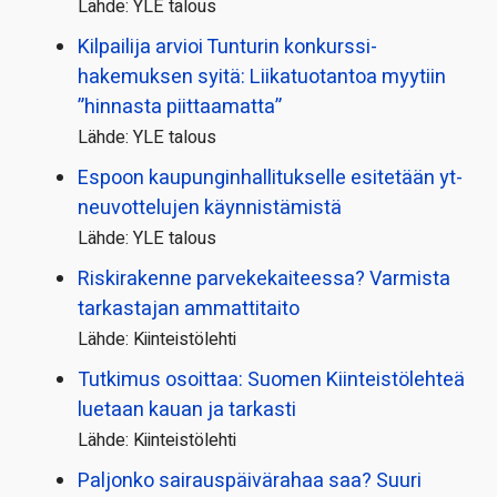
Lähde: YLE talous
Kilpailija arvioi Tunturin konkurssi­
hakemuksen syitä: Liikatuotantoa myytiin
”hinnasta piittaamatta”
Lähde: YLE talous
Espoon kaupungin­hallitukselle esitetään yt-
neuvottelujen käynnistämistä
Lähde: YLE talous
Riskirakenne parvekekaiteessa? Varmista
tarkastajan ammattitaito
Lähde: Kiinteistölehti
Tutkimus osoittaa: Suomen Kiinteistölehteä
luetaan kauan ja tarkasti
Lähde: Kiinteistölehti
Paljonko sairauspäivä­rahaa saa? Suuri