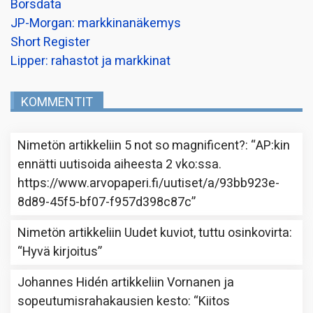
Borsdata
JP-Morgan: markkinanäkemys
Short Register
Lipper: rahastot ja markkinat
KOMMENTIT
Nimetön
artikkeliin
5 not so magnificent?
: “
AP:kin
ennätti uutisoida aiheesta 2 vko:ssa.
https://www.arvopaperi.fi/uutiset/a/93bb923e-
8d89-45f5-bf07-f957d398c87c
”
Nimetön
artikkeliin
Uudet kuviot, tuttu osinkovirta
:
“
Hyvä kirjoitus
”
Johannes Hidén
artikkeliin
Vornanen ja
sopeutumisrahakausien kesto
: “
Kiitos