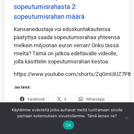
sopeutumisrahasta 2:
sopeutumisrahan määrä
Kansanedustaja voi eduskuntakautensa
päätyttyä saada sopeutumisrahaa yhteensä
melkein miljoonan euron verran! Onko tässä
mieltä? Tämä on jatkoa edeltävälle videolle,
jolla käsittelin sopeutumisrahan kestoa.
https://www.youtube.com/shorts/ZqGmUiUZ7P8
Jaa tämä:
Facebook
X
WhatsApp
Käytämme evästeitä jotka auttavat meitä tuottamaan sinulle
parhaan kokemuksen sivustollamme. Tämä lienee ok?
5.8.2026
JOHANNES HIDÉN
0
Ok