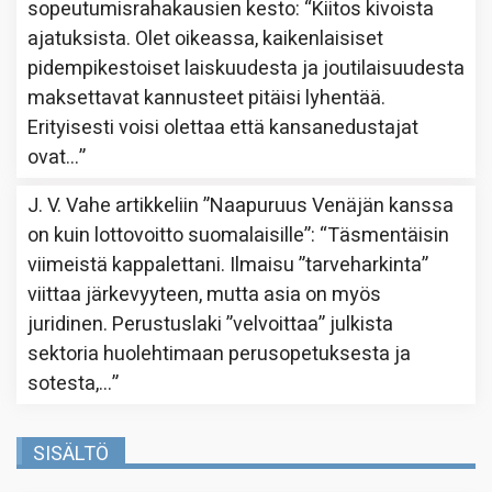
sopeutumisrahakausien kesto
: “
Kiitos kivoista
ajatuksista. Olet oikeassa, kaikenlaisiset
pidempikestoiset laiskuudesta ja joutilaisuudesta
maksettavat kannusteet pitäisi lyhentää.
Erityisesti voisi olettaa että kansanedustajat
ovat…
”
J. V. Vahe
artikkeliin
”Naapuruus Venäjän kanssa
on kuin lottovoitto suomalaisille”
: “
Täsmentäisin
viimeistä kappalettani. Ilmaisu ”tarveharkinta”
viittaa järkevyyteen, mutta asia on myös
juridinen. Perustuslaki ”velvoittaa” julkista
sektoria huolehtimaan perusopetuksesta ja
sotesta,…
”
SISÄLTÖ