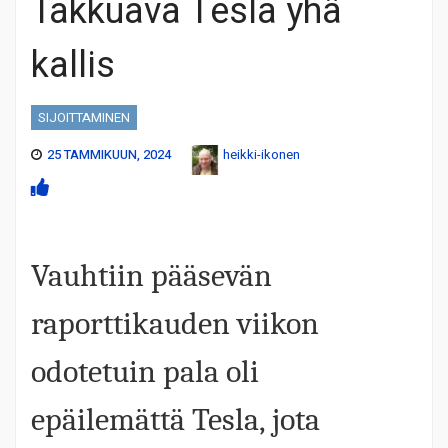
Takkuava Tesla yhä
kallis
SIJOITTAMINEN
25 TAMMIKUUN, 2024
heikki-ikonen
Vauhtiin pääsevän
raporttikauden viikon
odotetuin pala oli
epäilemättä Tesla, jota