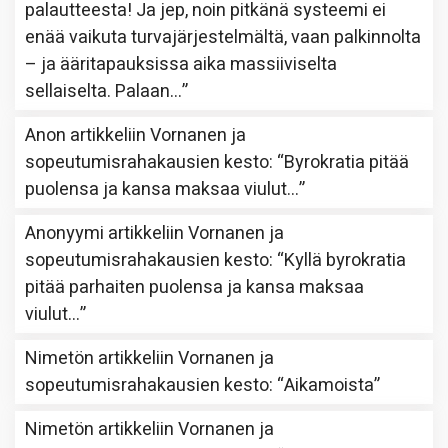
palautteesta! Ja jep, noin pitkänä systeemi ei
enää vaikuta turvajärjestelmältä, vaan palkinnolta
– ja ääritapauksissa aika massiiviselta
sellaiselta. Palaan…
”
Anon
artikkeliin
Vornanen ja
sopeutumisrahakausien kesto
: “
Byrokratia pitää
puolensa ja kansa maksaa viulut…
”
Anonyymi
artikkeliin
Vornanen ja
sopeutumisrahakausien kesto
: “
Kyllä byrokratia
pitää parhaiten puolensa ja kansa maksaa
viulut…
”
Nimetön
artikkeliin
Vornanen ja
sopeutumisrahakausien kesto
: “
Aikamoista
”
Nimetön
artikkeliin
Vornanen ja