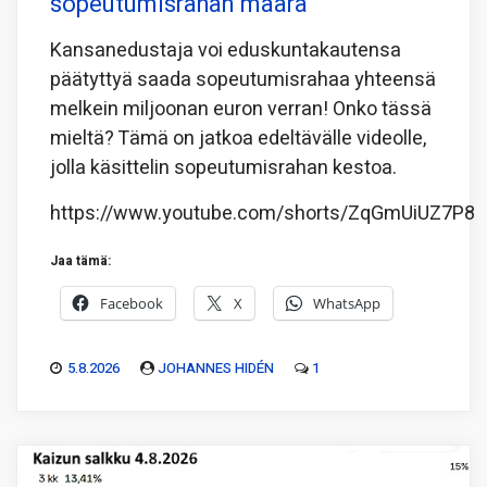
sopeutumisrahan määrä
Kansanedustaja voi eduskuntakautensa
päätyttyä saada sopeutumisrahaa yhteensä
melkein miljoonan euron verran! Onko tässä
mieltä? Tämä on jatkoa edeltävälle videolle,
jolla käsittelin sopeutumisrahan kestoa.
https://www.youtube.com/shorts/ZqGmUiUZ7P8
Jaa tämä:
Facebook
X
WhatsApp
5.8.2026
JOHANNES HIDÉN
1