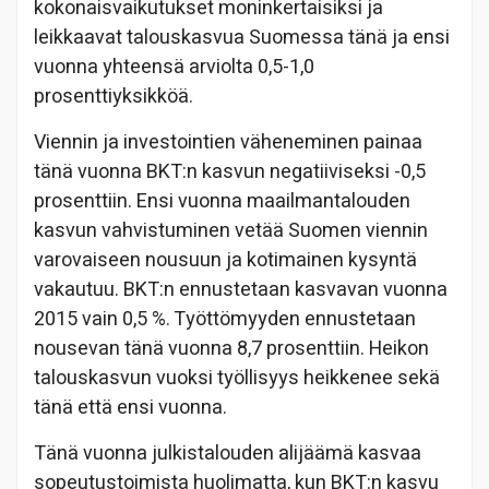
kokonaisvaikutukset moninkertaisiksi ja
leikkaavat talouskasvua Suomessa tänä ja ensi
vuonna yhteensä arviolta 0,5-1,0
prosenttiyksikköä.
Viennin ja investointien väheneminen painaa
tänä vuonna BKT:n kasvun negatiiviseksi -0,5
prosenttiin. Ensi vuonna maailmantalouden
kasvun vahvistuminen vetää Suomen viennin
varovaiseen nousuun ja kotimainen kysyntä
vakautuu. BKT:n ennustetaan kasvavan vuonna
2015 vain 0,5 %. Työttömyyden ennustetaan
nousevan tänä vuonna 8,7 prosenttiin. Heikon
talouskasvun vuoksi työllisyys heikkenee sekä
tänä että ensi vuonna.
Tänä vuonna julkistalouden alijäämä kasvaa
sopeutustoimista huolimatta, kun BKT:n kasvu