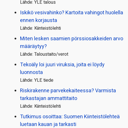
Lähde: YLE talous
Iskikö vesivahinko? Kartoita vahingot huolella
ennen korjausta
Lähde: Kiinteistölehti
Miten lesken saamien pörssi­osakkeiden arvo
määräytyy?
Lähde: Taloustaito/verot
Tekoäly loi juuri viruksia, joita ei löydy
luonnosta
Lähde: YLE tiede
Riskirakenne parvekekaiteessa? Varmista
tarkastajan ammattitaito
Lähde: Kiinteistölehti
Tutkimus osoittaa: Suomen Kiinteistölehteä
luetaan kauan ja tarkasti