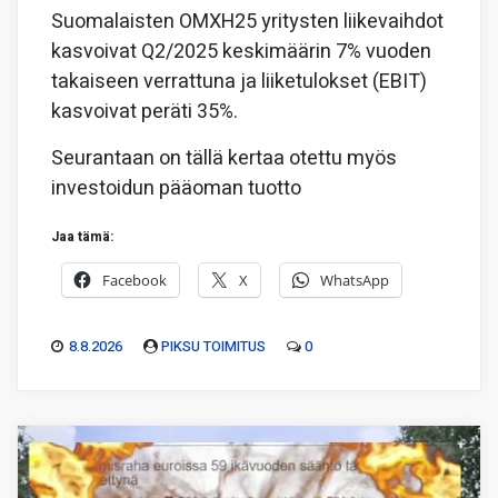
Suomalaisten OMXH25 yritysten liikevaihdot
kasvoivat Q2/2025 keskimäärin 7% vuoden
takaiseen verrattuna ja liiketulokset (EBIT)
kasvoivat peräti 35%.
Seurantaan on tällä kertaa otettu myös
investoidun pääoman tuotto
Jaa tämä:
Facebook
X
WhatsApp
8.8.2026
PIKSU TOIMITUS
0