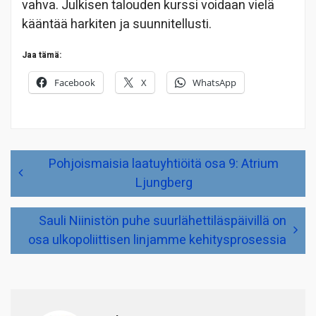
vahva. Julkisen talouden kurssi voidaan vielä
kääntää harkiten ja suunnitellusti.
Jaa tämä:
Facebook
X
WhatsApp
Artikkelien
Pohjoismaisia laatuyhtiöitä osa 9: Atrium
selaus
Ljungberg
Sauli Niinistön puhe suurlähettiläspäivillä on
osa ulkopoliittisen linjamme kehitysprosessia