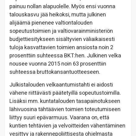
painuu nollan alapuolelle. Myös ensi vuonna
talouskasvu jää heikoksi, mutta julkinen
alijäämä pienenee valtiontalouden
sopeutustoimien ja valtiovarainministeriön
budjettiesitykseen sisältyvien väliaikaisesti
tuloja kasvattavien toimien ansiosta noin 2
prosenttiin suhteessa BKT:hen. Julkinen velka
nousee vuonna 2015 noin 63 prosenttiin
suhteessa bruttokansantuotteeseen.
Julkistalouden velkaantumistahti ei aidosti
vähene riittävästi päätetyillä sopeutustoimilla.
Lisäksi mm. kuntatalouden tasapainotukseen
lähivuosina tähtäävien toimien toteutumiseen
liittyy suuri epävarmuus. Vaarana on, että
kuntien tehtävien ja velvoitteiden vähentäminen
vesittyy ja rakennepoliittisesta ohjelmasta