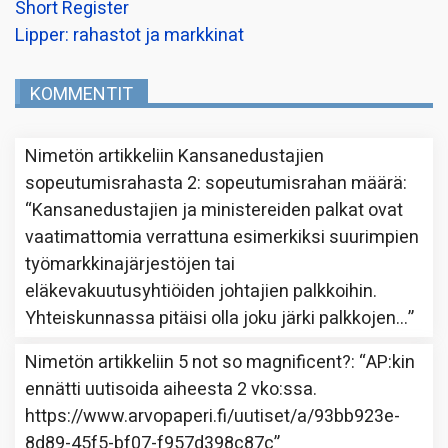
Short Register
Lipper: rahastot ja markkinat
KOMMENTIT
Nimetön
artikkeliin
Kansanedustajien
sopeutumisrahasta 2: sopeutumisrahan määrä
:
“
Kansanedustajien ja ministereiden palkat ovat
vaatimattomia verrattuna esimerkiksi suurimpien
työmarkkinajärjestöjen tai
eläkevakuutusyhtiöiden johtajien palkkoihin.
Yhteiskunnassa pitäisi olla joku järki palkkojen…
”
Nimetön
artikkeliin
5 not so magnificent?
: “
AP:kin
ennätti uutisoida aiheesta 2 vko:ssa.
https://www.arvopaperi.fi/uutiset/a/93bb923e-
8d89-45f5-bf07-f957d398c87c
”