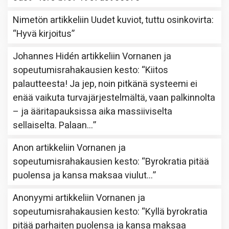
Nimetön
artikkeliin
Uudet kuviot, tuttu osinkovirta
:
“
Hyvä kirjoitus
”
Johannes Hidén
artikkeliin
Vornanen ja
sopeutumisrahakausien kesto
: “
Kiitos
palautteesta! Ja jep, noin pitkänä systeemi ei
enää vaikuta turvajärjestelmältä, vaan palkinnolta
– ja ääritapauksissa aika massiiviselta
sellaiselta. Palaan…
”
Anon
artikkeliin
Vornanen ja
sopeutumisrahakausien kesto
: “
Byrokratia pitää
puolensa ja kansa maksaa viulut…
”
Anonyymi
artikkeliin
Vornanen ja
sopeutumisrahakausien kesto
: “
Kyllä byrokratia
pitää parhaiten puolensa ja kansa maksaa