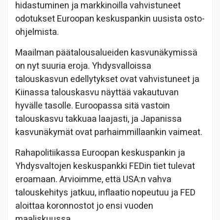
hidastuminen ja markkinoilla vahvistuneet
odotukset Euroopan keskuspankin uusista osto-
ohjelmista.
Maailman päätalousalueiden kasvunäkymissä
on nyt suuria eroja. Yhdysvalloissa
talouskasvun edellytykset ovat vahvistuneet ja
Kiinassa talouskasvu näyttää vakautuvan
hyvälle tasolle. Euroopassa sitä vastoin
talouskasvu takkuaa laajasti, ja Japanissa
kasvunäkymät ovat parhaimmillaankin vaimeat.
Rahapolitiikassa Euroopan keskuspankin ja
Yhdysvaltojen keskuspankki FEDin tiet tulevat
eroamaan. Arvioimme, että USA:n vahva
talouskehitys jatkuu, inflaatio nopeutuu ja FED
aloittaa koronnostot jo ensi vuoden
maaliskuussa.