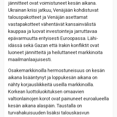
jännitteet ovat voimistuneet kesän aikana.
Ukrainan kriisi jatkuu, Venäjään kohdistuvat
talouspakotteet ja Venäjän asettamat
vastapakotteet vähentävät kansainvälistä
kauppaa ja luovat investointeja jarruttavaa
epävarmuutta erityisesti Euroopassa. Lähi-
idässä sekä Gazan että Irakin konfliktit ovat
luoneet jännitteitä ja heiluttaneet markkinoita
maailmanlaajuisesti.
Osakemarkkinoilla hermostuneisuus on kesän
aikana lisääntynyt ja loppukesän aikana on
nähty korjausliikkeitä useilla markkinoilla.
Korkean luottoluokituksen omaavien
valtionlainojen korot ovat painuneet euroalueella
kesän aikana alaspäin. Taustalla on
turvahakuisuuden lisäksi talouskasvun