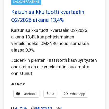
SALKUN RAKENNE
Kaizun salkku tuotti kvartaalin
Q2/2026 aikana 13,4%
Kaizun salkku tuotti kvartaalin Q2/2026
aikana 13,4% kun pohjoismainen
vertailuindeksi OMXN40 nousi samassa
ajassa 3,9%.
Joidenkin pienten First North kasvuyritysten
osakkeita en ole yrityksistäni huolimatta
onnistunut
Jaa tämä:
Facebook
X
WhatsApp
4.8.2026
KAI NYMAN
0