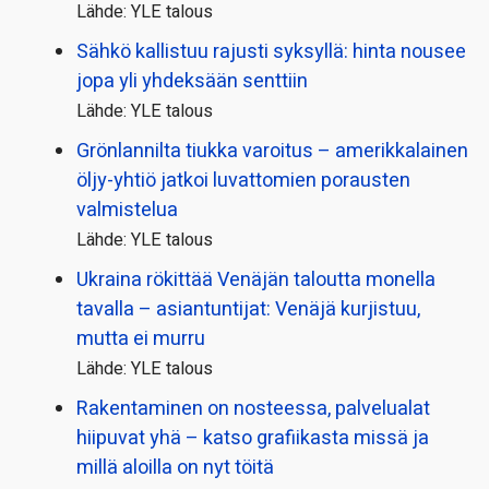
Lähde: YLE talous
Sähkö kallistuu rajusti syksyllä: hinta nousee
jopa yli yhdeksään senttiin
Lähde: YLE talous
Grönlannilta tiukka varoitus – amerikkalainen
öljy-yhtiö jatkoi luvattomien porausten
valmistelua
Lähde: YLE talous
Ukraina rökittää Venäjän taloutta monella
tavalla – asiantuntijat: Venäjä kurjistuu,
mutta ei murru
Lähde: YLE talous
Rakentaminen on nosteessa, palvelualat
hiipuvat yhä – katso grafiikasta missä ja
millä aloilla on nyt töitä