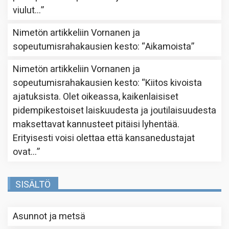
viulut…
”
Nimetön
artikkeliin
Vornanen ja
sopeutumisrahakausien kesto
: “
Aikamoista
”
Nimetön
artikkeliin
Vornanen ja
sopeutumisrahakausien kesto
: “
Kiitos kivoista
ajatuksista. Olet oikeassa, kaikenlaisiset
pidempikestoiset laiskuudesta ja joutilaisuudesta
maksettavat kannusteet pitäisi lyhentää.
Erityisesti voisi olettaa että kansanedustajat
ovat…
”
SISÄLTÖ
Asunnot ja metsä