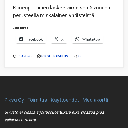
Koneoppiminen laskee viimeisen 5 vuoden
perusteella minkälainen yhdistelmä
Jaa tämä:
Facebook
X
WhatsApp
3.8.2026
PIKSU TOIMITUS
0
Piksu Oy
|
Toimitus
|
Käyttöehdot
|
Mediakortti
Sivusto ei sisällä sijoitussuosituksia eikä sisältöä pidä
sellaiseksi tulkita