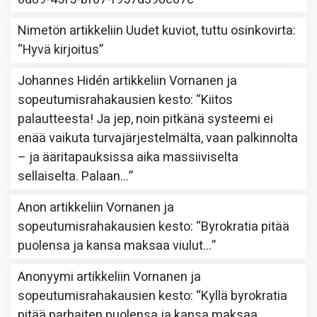
Nimetön
artikkeliin
Uudet kuviot, tuttu osinkovirta
:
“
Hyvä kirjoitus
”
Johannes Hidén
artikkeliin
Vornanen ja
sopeutumisrahakausien kesto
: “
Kiitos
palautteesta! Ja jep, noin pitkänä systeemi ei
enää vaikuta turvajärjestelmältä, vaan palkinnolta
– ja ääritapauksissa aika massiiviselta
sellaiselta. Palaan…
”
Anon
artikkeliin
Vornanen ja
sopeutumisrahakausien kesto
: “
Byrokratia pitää
puolensa ja kansa maksaa viulut…
”
Anonyymi
artikkeliin
Vornanen ja
sopeutumisrahakausien kesto
: “
Kyllä byrokratia
pitää parhaiten puolensa ja kansa maksaa