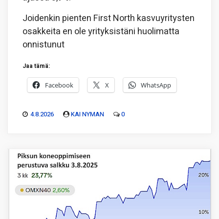
Joidenkin pienten First North kasvuyritysten
osakkeita en ole yrityksistäni huolimatta
onnistunut
Jaa tämä:
Facebook
X
WhatsApp
4.8.2026
KAI NYMAN
0