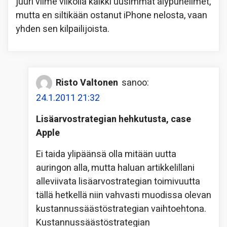
juuri viime viikolla kaikki uusimmat älypuhelimet,
mutta en siltikään ostanut iPhone nelosta, vaan
yhden sen kilpailijoista.
Risto Valtonen
sanoo:
24.1.2011 21:32
Lisäarvostrategian hehkutusta, case
Apple
Ei taida ylipäänsä olla mitään uutta
auringon alla, mutta haluan artikkelillani
alleviivata lisäarvostrategian toimivuutta
tällä hetkellä niin vahvasti muodissa olevan
kustannussäästöstrategian vaihtoehtona.
Kustannussäästöstrategian