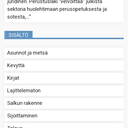
juridinen. Perustuslaki ”velvoittaa” julkista
sektoria huolehtimaan perusopetuksesta ja
sotesta,…
”
SISÄLTÖ
Asunnot ja metsä
Kevyttä
Kirjat
Lajittelematon
Salkun rakenne
Sijoittaminen