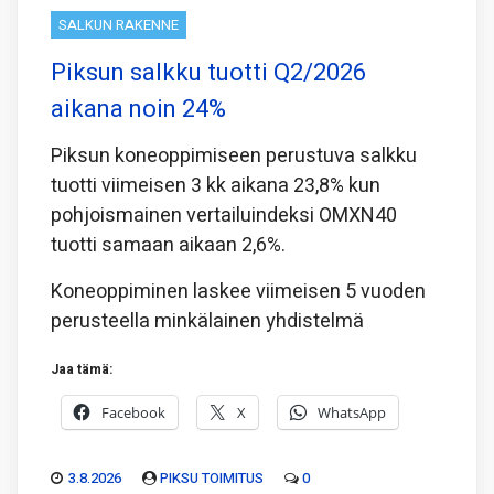
SALKUN RAKENNE
Piksun salkku tuotti Q2/2026
aikana noin 24%
Piksun koneoppimiseen perustuva salkku
tuotti viimeisen 3 kk aikana 23,8% kun
pohjoismainen vertailuindeksi OMXN40
tuotti samaan aikaan 2,6%.
Koneoppiminen laskee viimeisen 5 vuoden
perusteella minkälainen yhdistelmä
Jaa tämä:
Facebook
X
WhatsApp
3.8.2026
PIKSU TOIMITUS
0