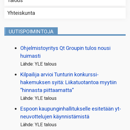
Talous
Yhteiskunta
UUTISPOIMINTOJA
Ohjelmistoyritys Qt Groupin tulos nousi
huimasti
Lähde: YLE talous
Kilpailija arvioi Tunturin konkurssi­
hakemuksen syitä: Liikatuotantoa myytiin
”hinnasta piittaamatta”
Lähde: YLE talous
Espoon kaupungin­hallitukselle esitetään yt-
neuvottelujen käynnistämistä
Lähde: YLE talous