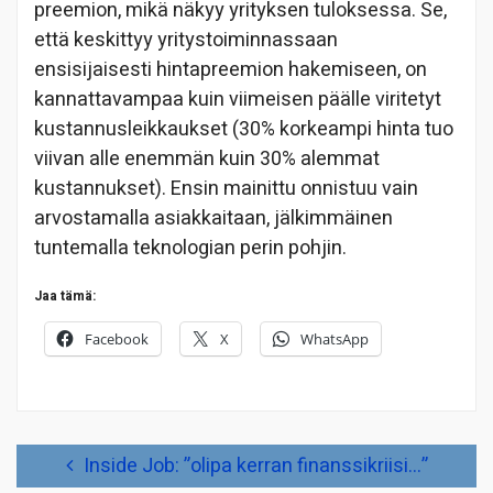
preemion, mikä näkyy yrityksen tuloksessa. Se,
että keskittyy yritystoiminnassaan
ensisijaisesti hintapreemion hakemiseen, on
kannattavampaa kuin viimeisen päälle viritetyt
kustannusleikkaukset (30% korkeampi hinta tuo
viivan alle enemmän kuin 30% alemmat
kustannukset). Ensin mainittu onnistuu vain
arvostamalla asiakkaitaan, jälkimmäinen
tuntemalla teknologian perin pohjin.
Jaa tämä:
Facebook
X
WhatsApp
Artikkelien
Inside Job: ”olipa kerran finanssikriisi…”
selaus