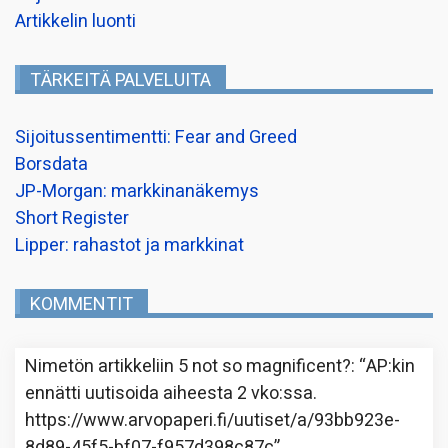
Artikkelin luonti
TÄRKEITÄ PALVELUITA
Sijoitussentimentti: Fear and Greed
Borsdata
JP-Morgan: markkinanäkemys
Short Register
Lipper: rahastot ja markkinat
KOMMENTIT
Nimetön
artikkeliin
5 not so magnificent?
: “
AP:kin
ennätti uutisoida aiheesta 2 vko:ssa.
https://www.arvopaperi.fi/uutiset/a/93bb923e-
8d89-45f5-bf07-f957d398c87c
”