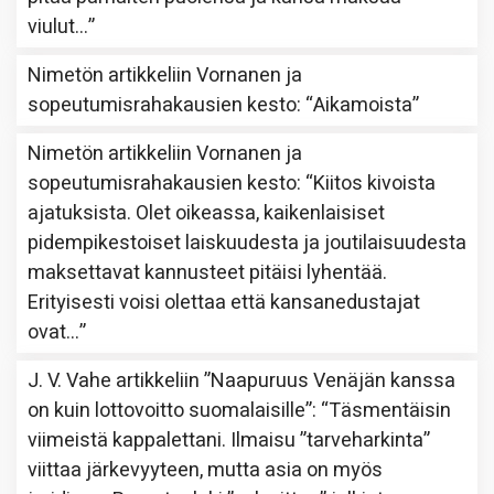
viulut…
”
Nimetön
artikkeliin
Vornanen ja
sopeutumisrahakausien kesto
: “
Aikamoista
”
Nimetön
artikkeliin
Vornanen ja
sopeutumisrahakausien kesto
: “
Kiitos kivoista
ajatuksista. Olet oikeassa, kaikenlaisiset
pidempikestoiset laiskuudesta ja joutilaisuudesta
maksettavat kannusteet pitäisi lyhentää.
Erityisesti voisi olettaa että kansanedustajat
ovat…
”
J. V. Vahe
artikkeliin
”Naapuruus Venäjän kanssa
on kuin lottovoitto suomalaisille”
: “
Täsmentäisin
viimeistä kappalettani. Ilmaisu ”tarveharkinta”
viittaa järkevyyteen, mutta asia on myös