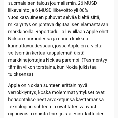
suomalaisen talousjournalismin. 26 MUSD
liikevaihto ja 6 MUSD liikevoitto yli 80%
vuosikasvuineen puhuvat selvää kieltä siitä,
mikä yritys on johtava digitaalisen elämäntavan
markkinoilla. Raportoiduilla luvuillaan Apple ohitti
Nokian suuruudessa ja ennen kaikkea
kannattavuudessaan, jossa Apple on arviolta
seitsemän kertaa kappalemääräistä
markkinajohtajaa Nokiaa parempi! (Täsmentyy
tämän viikon torstaina, kun Nokia julkistaa
tuloksensa)
Apple on Nokian suhteen erittäin hyvä
verrokkiyritys, koska molemmat yritykset ovat
horisontalisoineet arvoketjunsa käyttämänsä
teknologian suhteen ja ovat täten vahvasti
riippuvaisia muista toimijoista esim. laitteiden