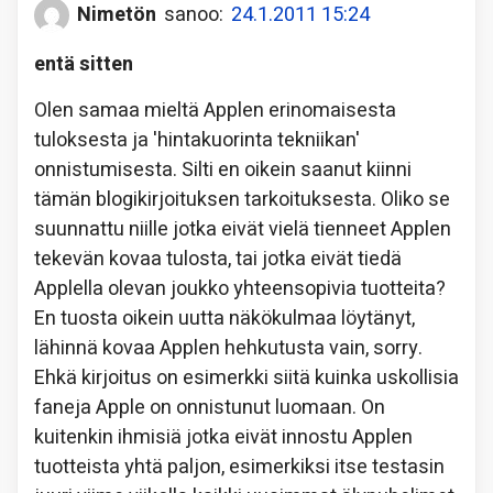
Nimetön
sanoo:
24.1.2011 15:24
entä sitten
Olen samaa mieltä Applen erinomaisesta
tuloksesta ja 'hintakuorinta tekniikan'
onnistumisesta. Silti en oikein saanut kiinni
tämän blogikirjoituksen tarkoituksesta. Oliko se
suunnattu niille jotka eivät vielä tienneet Applen
tekevän kovaa tulosta, tai jotka eivät tiedä
Applella olevan joukko yhteensopivia tuotteita?
En tuosta oikein uutta näkökulmaa löytänyt,
lähinnä kovaa Applen hehkutusta vain, sorry.
Ehkä kirjoitus on esimerkki siitä kuinka uskollisia
faneja Apple on onnistunut luomaan. On
kuitenkin ihmisiä jotka eivät innostu Applen
tuotteista yhtä paljon, esimerkiksi itse testasin