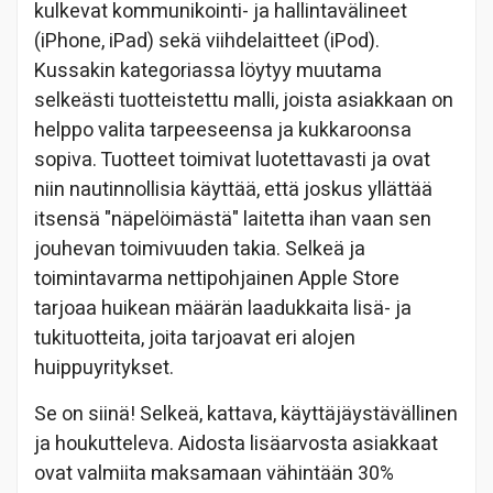
kulkevat kommunikointi- ja hallintavälineet
(iPhone, iPad) sekä viihdelaitteet (iPod).
Kussakin kategoriassa löytyy muutama
selkeästi tuotteistettu malli, joista asiakkaan on
helppo valita tarpeeseensa ja kukkaroonsa
sopiva. Tuotteet toimivat luotettavasti ja ovat
niin nautinnollisia käyttää, että joskus yllättää
itsensä "näpelöimästä" laitetta ihan vaan sen
jouhevan toimivuuden takia. Selkeä ja
toimintavarma nettipohjainen Apple Store
tarjoaa huikean määrän laadukkaita lisä- ja
tukituotteita, joita tarjoavat eri alojen
huippuyritykset.
Se on siinä! Selkeä, kattava, käyttäjäystävällinen
ja houkutteleva. Aidosta lisäarvosta asiakkaat
ovat valmiita maksamaan vähintään 30%