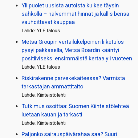
Yli puolet uusista autoista kulkee täysin
sähköllä – halvemmat hinnat ja kallis bensa
vauhdittavat kauppaa
Lähde: YLE talous
Metsä Groupin vertailu­kelpoinen liiketulos
pysyi pakkasella, Metsä Boardin kääntyi
positiiviseksi ensimmäistä kertaa yli vuoteen
Lähde: YLE talous
Riskirakenne parvekekaiteessa? Varmista
tarkastajan ammattitaito
Lähde: Kiinteistölehti
Tutkimus osoittaa: Suomen Kiinteistölehteä
luetaan kauan ja tarkasti
Lähde: Kiinteistölehti
Paljonko sairauspäivä­rahaa saa? Suuri