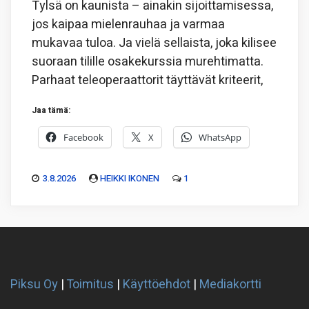
Tylsä on kaunista – ainakin sijoittamisessa,
jos kaipaa mielenrauhaa ja varmaa
mukavaa tuloa. Ja vielä sellaista, joka kilisee
suoraan tilille osakekurssia murehtimatta.
Parhaat teleoperaattorit täyttävät kriteerit,
Jaa tämä:
Facebook
X
WhatsApp
3.8.2026
HEIKKI IKONEN
1
Piksu Oy
|
Toimitus
|
Käyttöehdot
|
Mediakortti