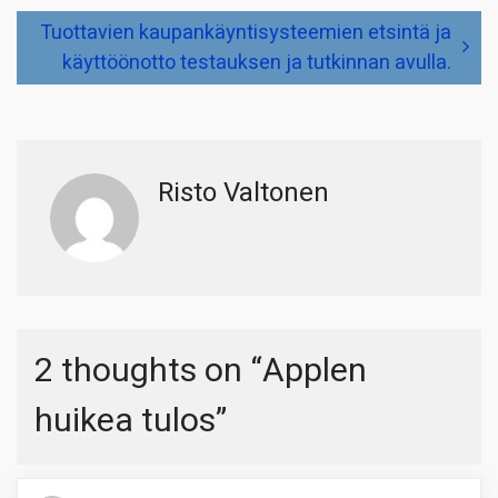
Tuottavien kaupankäyntisysteemien etsintä ja
käyttöönotto testauksen ja tutkinnan avulla.
Risto Valtonen
2 thoughts on “
Applen
huikea tulos
”