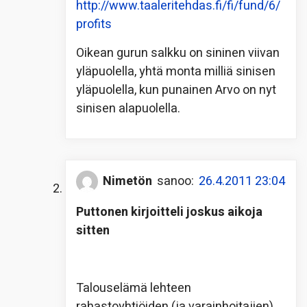
http://www.taaleritehdas.fi/fi/fund/6/
profits
Oikean gurun salkku on sininen viivan
yläpuolella, yhtä monta milliä sinisen
yläpuolella, kun punainen Arvo on nyt
sinisen alapuolella.
Nimetön
sanoo:
26.4.2011 23:04
Puttonen kirjoitteli joskus aikoja
sitten
Talouselämä lehteen
rahastoyhtiöiden (ja varainhoitajien)