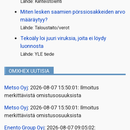
Lähde: Kiinteistölehti
Miten lesken saamien pörssi­osakkeiden arvo
määräytyy?
Lähde: Taloustaito/verot
Tekoäly loi juuri viruksia, joita ei löydy
luonnosta
Lähde: YLE tiede
OMXHEX UUTISIA
Metso Oyj
: 2026-08-07 15:50:01: Ilmoitus
merkittävistä omistusosuuksista
Metso Oyj
: 2026-08-07 15:50:01: Ilmoitus
merkittävistä omistusosuuksista
Enento Group Oyj
: 2026-08-07 09:05:02: