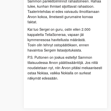
Sammon pankkitoiminnot rahastoineen. Rahaa
tulee, kunhan ihmiset sijoittavat rahastoon.
Taalerintehdas ei edes vaivaudu ilmoittamaan
Arvon kokoa, ilmeisesti gurumaine korvaa
faktat.
Kai tuo Sergei on guru, ostin eilen 2.000
kappaletta TeliaSoneraa, vapaan jäi
kymmenesosa havitellusta määrästä.
Tosin olin tehnyt ostopäätöksen, ennen
havaintoa Sergein listasijoituksista.
P.S. Puttonen on joskus esitellyt Sammon
tilaisuudessa Arvon päätössääntöjä. Jos niitä
noudatetaan nyt, niin Arvon pitäisi mekaanisesti
ostaa Nokiaa, vaikka Nokialla on surkeat
näkymät edessään.