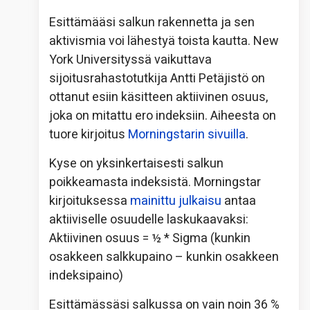
Esittämääsi salkun rakennetta ja sen
aktivismia voi lähestyä toista kautta. New
York Universityssä vaikuttava
sijoitusrahastotutkija Antti Petäjistö on
ottanut esiin käsitteen aktiivinen osuus,
joka on mitattu ero indeksiin. Aiheesta on
tuore kirjoitus
Morningstarin sivuilla
.
Kyse on yksinkertaisesti salkun
poikkeamasta indeksistä. Morningstar
kirjoituksessa
mainittu julkaisu
antaa
aktiiviselle osuudelle laskukaavaksi:
Aktiivinen osuus = ½ * Sigma (kunkin
osakkeen salkkupaino – kunkin osakkeen
indeksipaino)
Esittämässäsi salkussa on vain noin 36 %