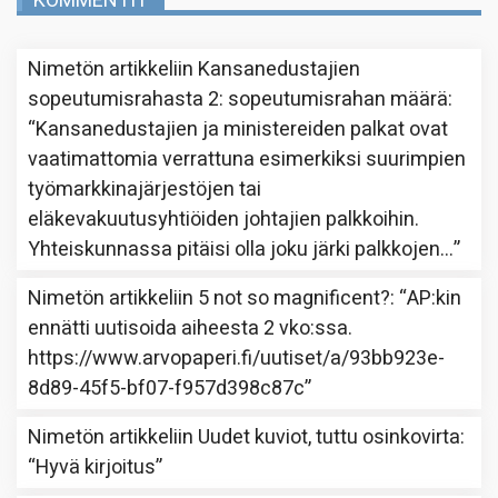
KOMMENTIT
Nimetön
artikkeliin
Kansanedustajien
sopeutumisrahasta 2: sopeutumisrahan määrä
:
“
Kansanedustajien ja ministereiden palkat ovat
vaatimattomia verrattuna esimerkiksi suurimpien
työmarkkinajärjestöjen tai
eläkevakuutusyhtiöiden johtajien palkkoihin.
Yhteiskunnassa pitäisi olla joku järki palkkojen…
”
Nimetön
artikkeliin
5 not so magnificent?
: “
AP:kin
ennätti uutisoida aiheesta 2 vko:ssa.
https://www.arvopaperi.fi/uutiset/a/93bb923e-
8d89-45f5-bf07-f957d398c87c
”
Nimetön
artikkeliin
Uudet kuviot, tuttu osinkovirta
:
“
Hyvä kirjoitus
”