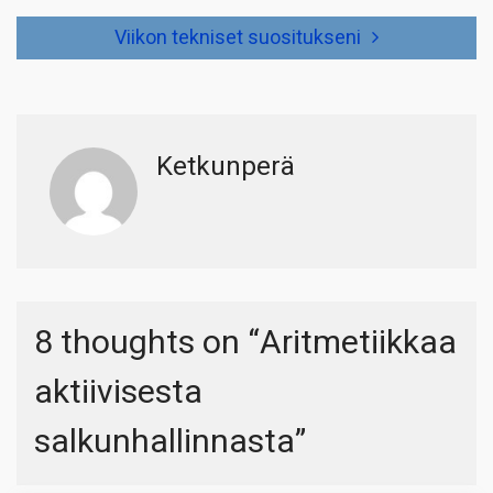
Viikon tekniset suositukseni
Ketkunperä
8 thoughts on “
Aritmetiikkaa
aktiivisesta
salkunhallinnasta
”