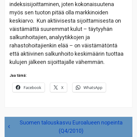
indeksisijoittaminen, joten kokonaisuutena
myös sen tuoton pitää olla markkinoiden
keskiarvo. Kun aktiivisesta sijoittamisesta on
väistämättä suuremmat kulut – täytyyhän
salkunhoitajien, analyytikkojen ja
rahastohoitajienkin elää – on väistämätöntä
että aktiivinen salkunhoito keskimäärin tuottaa
kulujen jälkeen sijoittajalle vähemmän.
Jaa tämä:
Facebook
X
WhatsApp
Artikkelien
Suomen talouskasvu Euroalueen nopeinta
selaus
(Q4/2010)