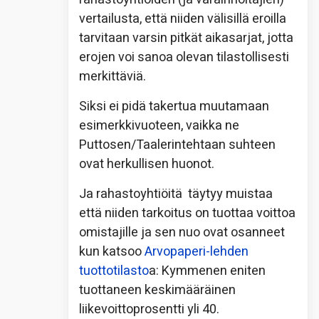
vertailusta, että niiden välisillä eroilla
tarvitaan varsin pitkät aikasarjat, jotta
erojen voi sanoa olevan tilastollisesti
merkittäviä.
Siksi ei pidä takertua muutamaan
esimerkkivuoteen, vaikka ne
Puttosen/Taalerintehtaan suhteen
ovat herkullisen huonot.
Ja rahastoyhtiöitä täytyy muistaa
että niiden tarkoitus on tuottaa voittoa
omistajille ja sen nuo ovat osanneet
kun katsoo
Arvopaperi-lehden
tuottotilasto
a: Kymmenen eniten
tuottaneen keskimääräinen
liikevoittoprosentti yli 40.