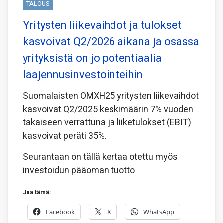
TALOUS
Yritysten liikevaihdot ja tulokset
kasvoivat Q2/2026 aikana ja osassa
yrityksistä on jo potentiaalia
laajennusinvestointeihin
Suomalaisten OMXH25 yritysten liikevaihdot
kasvoivat Q2/2025 keskimäärin 7% vuoden
takaiseen verrattuna ja liiketulokset (EBIT)
kasvoivat peräti 35%.
Seurantaan on tällä kertaa otettu myös
investoidun pääoman tuotto
Jaa tämä:
Facebook
X
WhatsApp