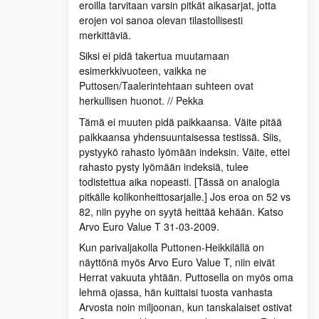
eroilla tarvitaan varsin pitkät aikasarjat, jotta
erojen voi sanoa olevan tilastollisesti
merkittäviä.
Siksi ei pidä takertua muutamaan
esimerkkivuoteen, vaikka ne
Puttosen/Taalerintehtaan suhteen ovat
herkullisen huonot. // Pekka
Tämä ei muuten pidä paikkaansa. Väite pitää
paikkaansa yhdensuuntaisessa testissä. Siis,
pystyykö rahasto lyömään indeksin. Väite, ettei
rahasto pysty lyömään indeksiä, tulee
todistettua aika nopeasti. [Tässä on analogia
pitkälle kolikonheittosarjalle.] Jos eroa on 52 vs
82, niin pyyhe on syytä heittää kehään. Katso
Arvo Euro Value T 31-03-2009.
Kun parivaljakolla Puttonen-Heikkilällä on
näyttönä myös Arvo Euro Value T, niin eivät
Herrat vakuuta yhtään. Puttosella on myös oma
lehmä ojassa, hän kuittaisi tuosta vanhasta
Arvosta noin miljoonan, kun tanskalaiset ostivat