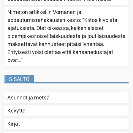
Nimetön
artikkeliin
Vornanen ja
sopeutumisrahakausien kesto
: “
Kiitos kivoista
ajatuksista. Olet oikeassa, kaikenlaisiset
pidempikestoiset laiskuudesta ja joutilaisuudesta
maksettavat kannusteet pitäisi lyhentää.
Erityisesti voisi olettaa että kansanedustajat
ovat…
”
SISÄLTÖ
Asunnot ja metsä
Kevyttä
Kirjat