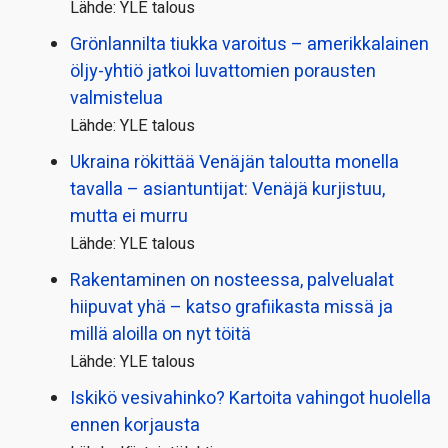
Lähde: YLE talous
Grönlannilta tiukka varoitus – amerikkalainen
öljy-yhtiö jatkoi luvattomien porausten
valmistelua
Lähde: YLE talous
Ukraina rökittää Venäjän taloutta monella
tavalla – asiantuntijat: Venäjä kurjistuu,
mutta ei murru
Lähde: YLE talous
Rakentaminen on nosteessa, palvelualat
hiipuvat yhä – katso grafiikasta missä ja
millä aloilla on nyt töitä
Lähde: YLE talous
Iskikö vesivahinko? Kartoita vahingot huolella
ennen korjausta