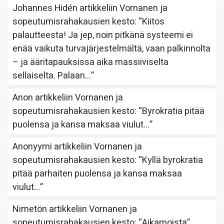
Johannes Hidén
artikkeliin
Vornanen ja
sopeutumisrahakausien kesto
: “
Kiitos
palautteesta! Ja jep, noin pitkänä systeemi ei
enää vaikuta turvajärjestelmältä, vaan palkinnolta
– ja ääritapauksissa aika massiiviselta
sellaiselta. Palaan…
”
Anon
artikkeliin
Vornanen ja
sopeutumisrahakausien kesto
: “
Byrokratia pitää
puolensa ja kansa maksaa viulut…
”
Anonyymi
artikkeliin
Vornanen ja
sopeutumisrahakausien kesto
: “
Kyllä byrokratia
pitää parhaiten puolensa ja kansa maksaa
viulut…
”
Nimetön
artikkeliin
Vornanen ja
sopeutumisrahakausien kesto
: “
Aikamoista
”