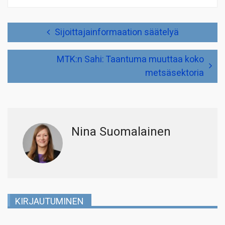
Artikkelien
Sijoittajainformaation säätelyä
selaus
MTK:n Sahi: Taantuma muuttaa koko
metsäsektoria
Nina Suomalainen
KIRJAUTUMINEN