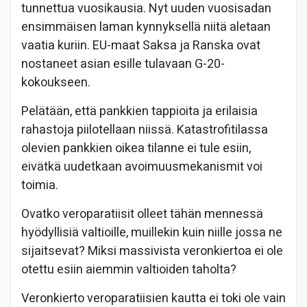
tunnettua vuosikausia. Nyt uuden vuosisadan
ensimmäisen laman kynnyksellä niitä aletaan
vaatia kuriin. EU-maat Saksa ja Ranska ovat
nostaneet asian esille tulavaan G-20-
kokoukseen.
Pelätään, että pankkien tappioita ja erilaisia
rahastoja piilotellaan niissä. Katastrofitilassa
olevien pankkien oikea tilanne ei tule esiin,
eivätkä uudetkaan avoimuusmekanismit voi
toimia.
Ovatko veroparatiisit olleet tähän mennessä
hyödyllisiä valtioille, muillekin kuin niille jossa ne
sijaitsevat? Miksi massivista veronkiertoa ei ole
otettu esiin aiemmin valtioiden taholta?
Veronkierto veroparatiisien kautta ei toki ole vain