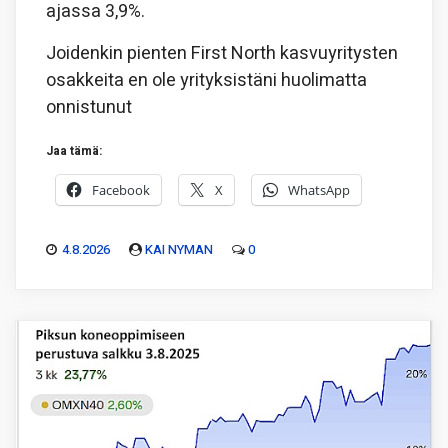
ajassa 3,9%.
Joidenkin pienten First North kasvuyritysten
osakkeita en ole yrityksistäni huolimatta
onnistunut
Jaa tämä:
Facebook
X
WhatsApp
4.8.2026
KAI NYMAN
0