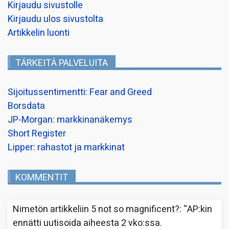
Kirjaudu sivustolle
Kirjaudu ulos sivustolta
Artikkelin luonti
TÄRKEITÄ PALVELUITA
Sijoitussentimentti: Fear and Greed
Borsdata
JP-Morgan: markkinanäkemys
Short Register
Lipper: rahastot ja markkinat
KOMMENTIT
Nimetön
artikkeliin
5 not so magnificent?
: “
AP:kin
ennätti uutisoida aiheesta 2 vko:ssa.