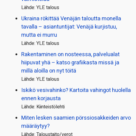
Lähde: YLE talous
Ukraina rökittää Venäjän taloutta monella
tavalla – asiantuntijat: Venäjä kurjistuu,
mutta ei murru
Lähde: YLE talous
Rakentaminen on nosteessa, palvelualat
hiipuvat yhä – katso grafiikasta missä ja
millä aloilla on nyt töitä
Lähde: YLE talous
Iskikö vesivahinko? Kartoita vahingot huolella
ennen korjausta
Lähde: Kiinteistölehti
Miten lesken saamien pörssi­osakkeiden arvo
määräytyy?
Lähde: Taloustaito/verot