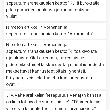
sopeutumisrahakausien kesto
: “
Kyllä byrokratia
pitää parhaiten puolensa ja kansa maksaa
viulut…
”
Nimetön
artikkeliin
Vornanen ja
sopeutumisrahakausien kesto
: “
Aikamoista
”
Nimetön
artikkeliin
Vornanen ja
sopeutumisrahakausien kesto
: “
Kiitos kivoista
ajatuksista. Olet oikeassa, kaikenlaisiset
pidempikestoiset laiskuudesta ja joutilaisuudesta
maksettavat kannusteet pitäisi lyhentää.
Erityisesti voisi olettaa että kansanedustajat
ovat…
”
J. V. Vahe
artikkeliin
”Naapuruus Venäjän kanssa
on kuin lottovoitto suomalaisille”
: “
Täsmentäisin
viimeistä kappalettani. Ilmaisu ”tarveharkinta”