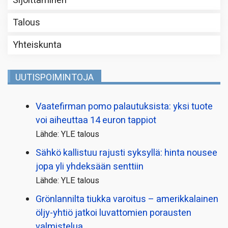
Sijoittaminen
Talous
Yhteiskunta
UUTISPOIMINTOJA
Vaatefirman pomo palautuksista: yksi tuote
voi aiheuttaa 14 euron tappiot
Lähde: YLE talous
Sähkö kallistuu rajusti syksyllä: hinta nousee
jopa yli yhdeksään senttiin
Lähde: YLE talous
Grönlannilta tiukka varoitus – amerikkalainen
öljy-yhtiö jatkoi luvattomien porausten
valmistelua