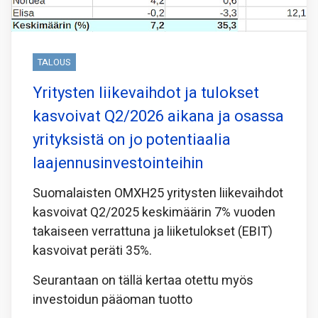
TALOUS
Yritysten liikevaihdot ja tulokset
kasvoivat Q2/2026 aikana ja osassa
yrityksistä on jo potentiaalia
laajennusinvestointeihin
Suomalaisten OMXH25 yritysten liikevaihdot
kasvoivat Q2/2025 keskimäärin 7% vuoden
takaiseen verrattuna ja liiketulokset (EBIT)
kasvoivat peräti 35%.
Seurantaan on tällä kertaa otettu myös
investoidun pääoman tuotto