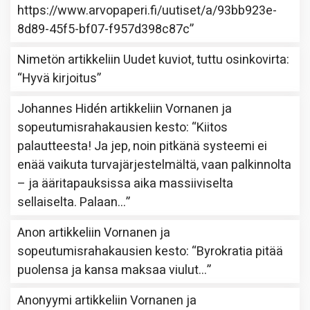
https://www.arvopaperi.fi/uutiset/a/93bb923e-
8d89-45f5-bf07-f957d398c87c
”
Nimetön
artikkeliin
Uudet kuviot, tuttu osinkovirta
:
“
Hyvä kirjoitus
”
Johannes Hidén
artikkeliin
Vornanen ja
sopeutumisrahakausien kesto
: “
Kiitos
palautteesta! Ja jep, noin pitkänä systeemi ei
enää vaikuta turvajärjestelmältä, vaan palkinnolta
– ja ääritapauksissa aika massiiviselta
sellaiselta. Palaan…
”
Anon
artikkeliin
Vornanen ja
sopeutumisrahakausien kesto
: “
Byrokratia pitää
puolensa ja kansa maksaa viulut…
”
Anonyymi
artikkeliin
Vornanen ja