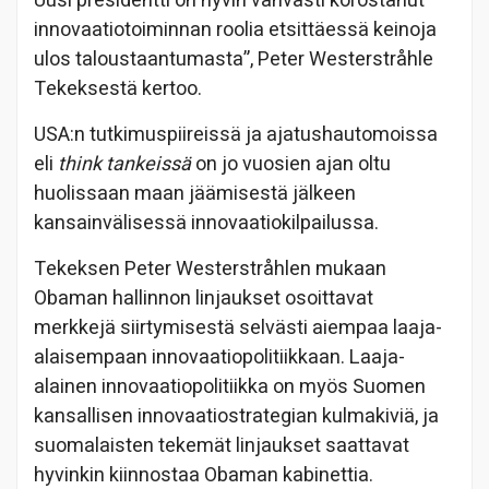
Uusi presidentti on hyvin vahvasti korostanut
innovaatiotoiminnan roolia etsittäessä keinoja
ulos taloustaantumasta”, Peter Westerstråhle
Tekeksestä kertoo.
USA:n tutkimuspiireissä ja ajatushautomoissa
eli
think tankeissä
on jo vuosien ajan oltu
huolissaan maan jäämisestä jälkeen
kansainvälisessä innovaatiokilpailussa.
Tekeksen Peter Westerstråhlen mukaan
Obaman hallinnon linjaukset osoittavat
merkkejä siirtymisestä selvästi aiempaa laaja-
alaisempaan innovaatiopolitiikkaan. Laaja-
alainen innovaatiopolitiikka on myös Suomen
kansallisen innovaatiostrategian kulmakiviä, ja
suomalaisten tekemät linjaukset saattavat
hyvinkin kiinnostaa Obaman kabinettia.