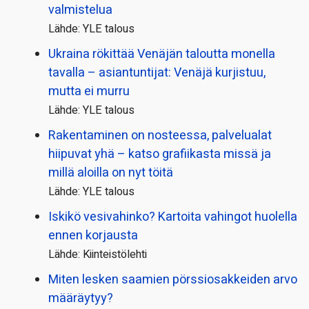
valmistelua
Lähde: YLE talous
Ukraina rökittää Venäjän taloutta monella
tavalla – asiantuntijat: Venäjä kurjistuu,
mutta ei murru
Lähde: YLE talous
Rakentaminen on nosteessa, palvelualat
hiipuvat yhä – katso grafiikasta missä ja
millä aloilla on nyt töitä
Lähde: YLE talous
Iskikö vesivahinko? Kartoita vahingot huolella
ennen korjausta
Lähde: Kiinteistölehti
Miten lesken saamien pörssi­osakkeiden arvo
määräytyy?