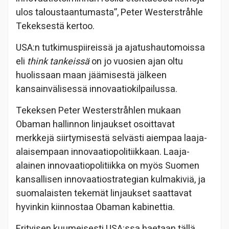
ulos taloustaantumasta”, Peter Westerstråhle
Tekeksestä kertoo.
USA:n tutkimuspiireissä ja ajatushautomoissa
eli
think tankeissä
on jo vuosien ajan oltu
huolissaan maan jäämisestä jälkeen
kansainvälisessä innovaatiokilpailussa.
Tekeksen Peter Westerstråhlen mukaan
Obaman hallinnon linjaukset osoittavat
merkkejä siirtymisestä selvästi aiempaa laaja-
alaisempaan innovaatiopolitiikkaan. Laaja-
alainen innovaatiopolitiikka on myös Suomen
kansallisen innovaatiostrategian kulmakiviä, ja
suomalaisten tekemät linjaukset saattavat
hyvinkin kiinnostaa Obaman kabinettia.
Erityisen kuumeisesti USA:ssa haetaan tällä