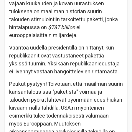
vajaan kuukauden ja kovan uurastuksen
tuloksena on maailman historian suurin
talouden stimulointiin tarkoitettu paketti, jonka
hintalapussa on
$787 billion
eli
eurooppalaisittain miljardeja.
Vääntöä uudella presidentillä on riittänyt, kun
republikaanit ovat vastustaneet pakettia
yksissä tuumin. Yksikään republikaaniedustaja
ei livennyt vastaan hangoittelevien rintamasta.
Peukut pystyyn! Toivotaan, että maailman suurin
kansantalous saa "paketista" voimaa ja
talouden pyörät lähtevät pyörimään edes hiukan
kiivaammalla tahdilla. USA:n myönteinen
esimerkki tulee todennäköisesti valumaan
myös Eurooppaan. Muutoksen
aikaansaamisessa psykologisilla tekijöillä on