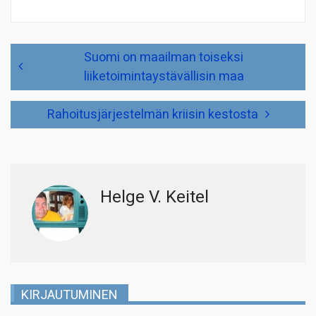
Artikkelien
Suomi on maailman toiseksi
selaus
liiketoimintaystävällisin maa
Rahoitusjärjestelmän kriisin kestosta
Helge V. Keitel
KIRJAUTUMINEN