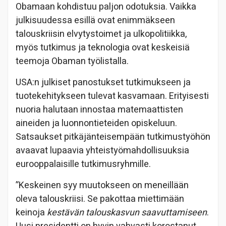
Obamaan kohdistuu paljon odotuksia. Vaikka
julkisuudessa esillä ovat enimmäkseen
talouskriisin elvytystoimet ja ulkopolitiikka,
myös tutkimus ja teknologia ovat keskeisiä
teemoja Obaman työlistalla.
USA:n julkiset panostukset tutkimukseen ja
tuotekehitykseen tulevat kasvamaan. Erityisesti
nuoria halutaan innostaa matemaattisten
aineiden ja luonnontieteiden opiskeluun.
Satsaukset pitkäjänteisempään tutkimustyöhön
avaavat lupaavia yhteistyömahdollisuuksia
eurooppalaisille tutkimusryhmille.
”Keskeinen syy muutokseen on meneillään
oleva talouskriisi. Se pakottaa miettimään
keinoja
kestävän talouskasvun saavuttamiseen
.