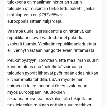
tuloksena on maailman historian suurin
talouden stimulointiin tarkoitettu paketti, jonka
hintalapussa on
$787 billion
eli
eurooppalaisittain miljardeja.
Vääntöä uudella presidentillä on riittänyt, kun
republikaanit ovat vastustaneet pakettia
yksissä tuumin. Yksikään republikaaniedustaja
ei livennyt vastaan hangoittelevien rintamasta.
Peukut pystyyn! Toivotaan, että maailman suurin
kansantalous saa "paketista" voimaa ja
talouden pyörät lähtevät pyörimään edes hiukan
kiivaammalla tahdilla. USA:n myönteinen
esimerkki tulee todennäköisesti valumaan
myös Eurooppaan. Muutoksen
aikaansaamisessa psykologisilla tekijöillä on
tutkijoidenkin mukaan erittäin suuri merkitys.