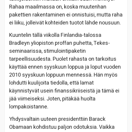
Rahaa maailmassa on, koska muutenhan
pakettien rakentaminen ei onnistuisi, mutta raha
ei liiku, jolleivät kohteiden tuotot lähde nousuun.
Kuuntelin tällä viikolla Finlandia-talossa
Bradleyn yliopiston proffan puhetta, Tekes-
seminaarissa, stimulointipaketin
tarpeellisuudesta. Puolet rahasta on tarkoitus
käyttää ennen syyskuun loppua ja loput vuoden
2010 syyskuun loppuun mennessä. Hän myös
lohdutti kuulijoita tiedolla, että lamat
käynnistyvät usein finanssikriiseistä ja tämä ei
jää viimeiseksi. Joten, pitäkää huolta
lompakoistanne.
Yhdysvaltain uuteen presidenttiin Barack
Obamaan kohdistuu paljon odotuksia. Vaikka