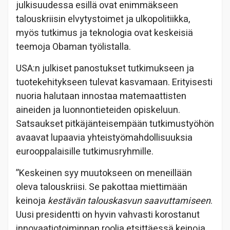
julkisuudessa esillä ovat enimmäkseen
talouskriisin elvytystoimet ja ulkopolitiikka,
myös tutkimus ja teknologia ovat keskeisiä
teemoja Obaman työlistalla.
USA:n julkiset panostukset tutkimukseen ja
tuotekehitykseen tulevat kasvamaan. Erityisesti
nuoria halutaan innostaa matemaattisten
aineiden ja luonnontieteiden opiskeluun.
Satsaukset pitkäjänteisempään tutkimustyöhön
avaavat lupaavia yhteistyömahdollisuuksia
eurooppalaisille tutkimusryhmille.
”Keskeinen syy muutokseen on meneillään
oleva talouskriisi. Se pakottaa miettimään
keinoja
kestävän talouskasvun saavuttamiseen
.
Uusi presidentti on hyvin vahvasti korostanut
innovaatiotoiminnan roolia etsittäessä keinoja