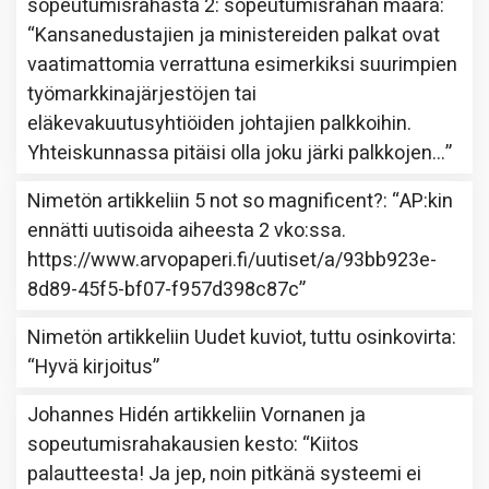
sopeutumisrahasta 2: sopeutumisrahan määrä
:
“
Kansanedustajien ja ministereiden palkat ovat
vaatimattomia verrattuna esimerkiksi suurimpien
työmarkkinajärjestöjen tai
eläkevakuutusyhtiöiden johtajien palkkoihin.
Yhteiskunnassa pitäisi olla joku järki palkkojen…
”
Nimetön
artikkeliin
5 not so magnificent?
: “
AP:kin
ennätti uutisoida aiheesta 2 vko:ssa.
https://www.arvopaperi.fi/uutiset/a/93bb923e-
8d89-45f5-bf07-f957d398c87c
”
Nimetön
artikkeliin
Uudet kuviot, tuttu osinkovirta
:
“
Hyvä kirjoitus
”
Johannes Hidén
artikkeliin
Vornanen ja
sopeutumisrahakausien kesto
: “
Kiitos
palautteesta! Ja jep, noin pitkänä systeemi ei