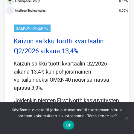
SALKUN RAKENNE
Kaizun salkku tuotti kvartaalin
Q2/2026 aikana 13,4%
Kaizun salkku tuotti kvartaalin Q2/2026
aikana 13,4% kun pohjoismainen
vertailuindeksi OMXN40 nousi samassa
ajassa 3,9%.
Joidenkin pienten First North kasvuyritysten
osakkeita en ole yrityksistäni huolimatta
Käytämme evästeitä jotka auttavat meitä tuottamaan sinulle
onnistunut
parhaan kokemuksen sivustollamme. Tämä lienee ok?
Ok
Jaa tämä: