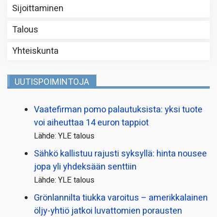
Sijoittaminen
Talous
Yhteiskunta
UUTISPOIMINTOJA
Vaatefirman pomo palautuksista: yksi tuote
voi aiheuttaa 14 euron tappiot
Lähde: YLE talous
Sähkö kallistuu rajusti syksyllä: hinta nousee
jopa yli yhdeksään senttiin
Lähde: YLE talous
Grönlannilta tiukka varoitus – amerikkalainen
öljy-yhtiö jatkoi luvattomien porausten