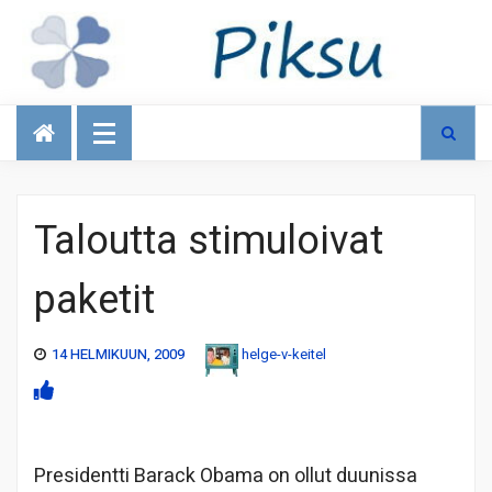
Talous
Taloutta stimuloivat
paketit
14 HELMIKUUN, 2009
helge-v-keitel
Presidentti Barack Obama on ollut duunissa