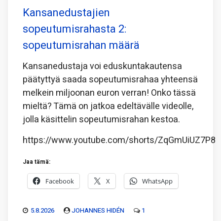
Kansanedustajien
sopeutumisrahasta 2:
sopeutumisrahan määrä
Kansanedustaja voi eduskuntakautensa
päätyttyä saada sopeutumisrahaa yhteensä
melkein miljoonan euron verran! Onko tässä
mieltä? Tämä on jatkoa edeltävälle videolle,
jolla käsittelin sopeutumisrahan kestoa.
https://www.youtube.com/shorts/ZqGmUiUZ7P8
Jaa tämä:
Facebook
X
WhatsApp
5.8.2026
JOHANNES HIDÉN
1