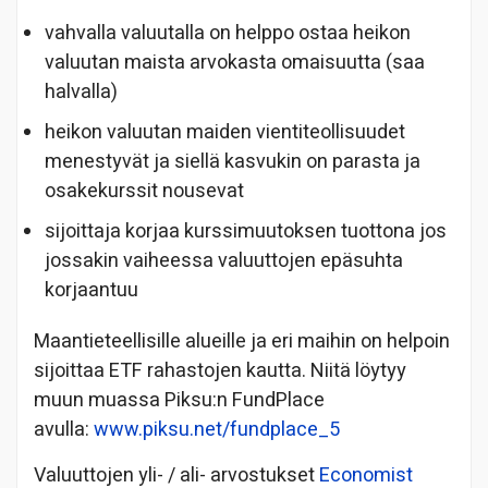
vahvalla valuutalla on helppo ostaa heikon
valuutan maista arvokasta omaisuutta (saa
halvalla)
heikon valuutan maiden vientiteollisuudet
menestyvät ja siellä kasvukin on parasta ja
osakekurssit nousevat
sijoittaja korjaa kurssimuutoksen tuottona jos
jossakin vaiheessa valuuttojen epäsuhta
korjaantuu
Maantieteellisille alueille ja eri maihin on helpoin
sijoittaa ETF rahastojen kautta. Niitä löytyy
muun muassa Piksu:n FundPlace
avulla:
www.piksu.net/fundplace_5
Valuuttojen yli- / ali- arvostukset
Economist