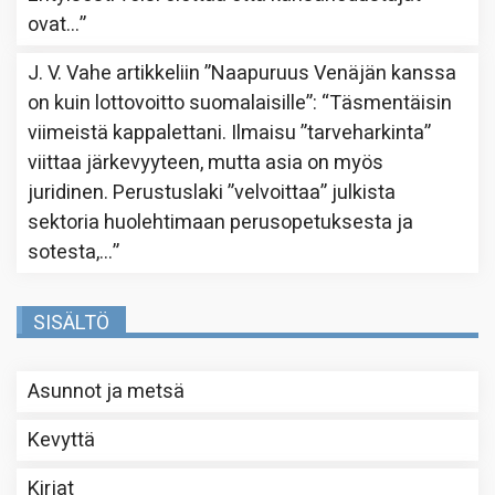
ovat…
”
J. V. Vahe
artikkeliin
”Naapuruus Venäjän kanssa
on kuin lottovoitto suomalaisille”
: “
Täsmentäisin
viimeistä kappalettani. Ilmaisu ”tarveharkinta”
viittaa järkevyyteen, mutta asia on myös
juridinen. Perustuslaki ”velvoittaa” julkista
sektoria huolehtimaan perusopetuksesta ja
sotesta,…
”
SISÄLTÖ
Asunnot ja metsä
Kevyttä
Kirjat