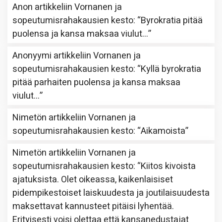
Anon
artikkeliin
Vornanen ja
sopeutumisrahakausien kesto
: “
Byrokratia pitää
puolensa ja kansa maksaa viulut…
”
Anonyymi
artikkeliin
Vornanen ja
sopeutumisrahakausien kesto
: “
Kyllä byrokratia
pitää parhaiten puolensa ja kansa maksaa
viulut…
”
Nimetön
artikkeliin
Vornanen ja
sopeutumisrahakausien kesto
: “
Aikamoista
”
Nimetön
artikkeliin
Vornanen ja
sopeutumisrahakausien kesto
: “
Kiitos kivoista
ajatuksista. Olet oikeassa, kaikenlaisiset
pidempikestoiset laiskuudesta ja joutilaisuudesta
maksettavat kannusteet pitäisi lyhentää.
Erityisesti voisi olettaa että kansanedustajat