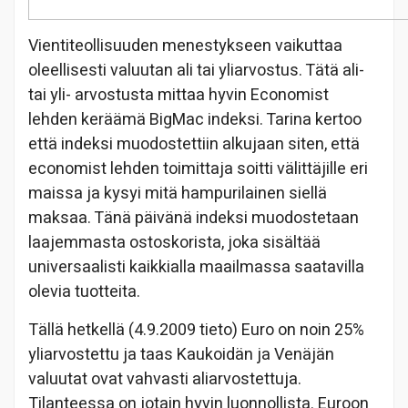
Vientiteollisuuden menestykseen vaikuttaa
oleellisesti valuutan ali tai yliarvostus. Tätä ali-
tai yli- arvostusta mittaa hyvin Economist
lehden keräämä BigMac indeksi. Tarina kertoo
että indeksi muodostettiin alkujaan siten, että
economist lehden toimittaja soitti välittäjille eri
maissa ja kysyi mitä hampurilainen siellä
maksaa. Tänä päivänä indeksi muodostetaan
laajemmasta ostoskorista, joka sisältää
universaalisti kaikkialla maailmassa saatavilla
olevia tuotteita.
Tällä hetkellä (4.9.2009 tieto) Euro on noin 25%
yliarvostettu ja taas Kaukoidän ja Venäjän
valuutat ovat vahvasti aliarvostettuja.
Tilanteessa on jotain hyvin luonnollista. Euroon