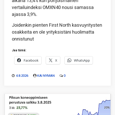
aikana 13,4% kun pohjoismainen
vertailuindeksi OMXN40 nousi samassa
ajassa 3,9%.
Joidenkin pienten First North kasvuyritysten
osakkeita en ole yrityksistäni huolimatta
onnistunut
Jaa tämä:
Facebook
X
WhatsApp
4.8.2026
KAI NYMAN
0