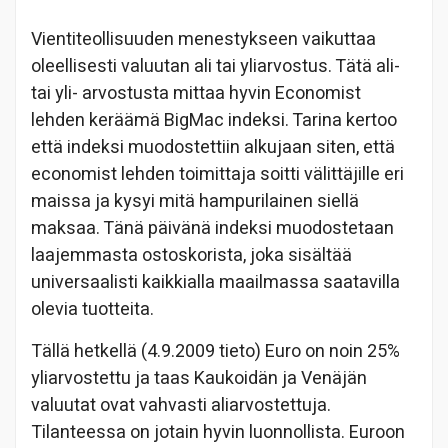
Vientiteollisuuden menestykseen vaikuttaa
oleellisesti valuutan ali tai yliarvostus. Tätä ali-
tai yli- arvostusta mittaa hyvin Economist
lehden keräämä BigMac indeksi. Tarina kertoo
että indeksi muodostettiin alkujaan siten, että
economist lehden toimittaja soitti välittäjille eri
maissa ja kysyi mitä hampurilainen siellä
maksaa. Tänä päivänä indeksi muodostetaan
laajemmasta ostoskorista, joka sisältää
universaalisti kaikkialla maailmassa saatavilla
olevia tuotteita.
Tällä hetkellä (4.9.2009 tieto) Euro on noin 25%
yliarvostettu ja taas Kaukoidän ja Venäjän
valuutat ovat vahvasti aliarvostettuja.
Tilanteessa on jotain hyvin luonnollista. Euroon