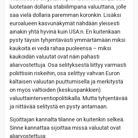
luotetaan dollaria stabiilimpana valuuttana, jolle
saa vielä dollaria paremman koronkin. Lisäksi
euroalueen kasvunäkymät nähdään yleisesti
ainakin yhtä hyvinä kuin USA:n. En kuitenkaan
pysty täysin tyhjentävästi ymmärtämään miksi
kaukoitä ei vedä rahaa puoleensa – miksi
kaukoidän valuutat ovat näin pahasti
aliarvostettuja. Osa selityksestä liittyy varmasti
poliittisiin riskeihin, osa selittyy vahvan Euron
kaltaisen valuutan puuttumisella ja merkitystä
on myös valtioiden (keskuspankkien)
valuuttainterventiopolitiikalla. Mutta tyhjentävää
ja riittävää selitystä en pysty antamaan.
Sijoittajan kannalta tilanne on kuitenkin selkeä.
Sinne kannattaa sijoittaa missä valuutat ovat
aliarvostettuja: