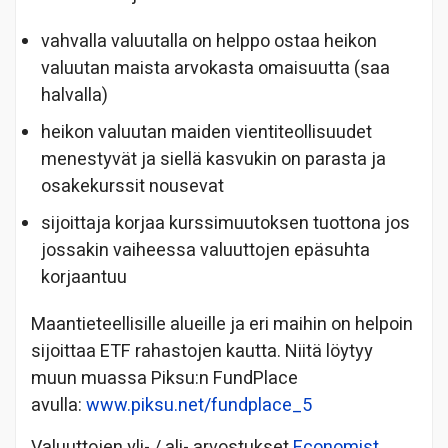
vahvalla valuutalla on helppo ostaa heikon
valuutan maista arvokasta omaisuutta (saa
halvalla)
heikon valuutan maiden vientiteollisuudet
menestyvät ja siellä kasvukin on parasta ja
osakekurssit nousevat
sijoittaja korjaa kurssimuutoksen tuottona jos
jossakin vaiheessa valuuttojen epäsuhta
korjaantuu
Maantieteellisille alueille ja eri maihin on helpoin
sijoittaa ETF rahastojen kautta. Niitä löytyy
muun muassa Piksu:n FundPlace
avulla:
www.piksu.net/fundplace_5
Valuuttojen yli- / ali- arvostukset
Economist