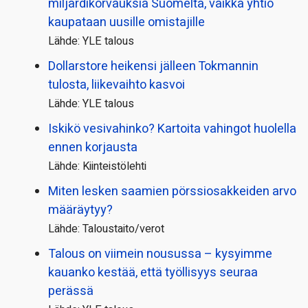
miljardi­korvauksia Suomelta, vaikka yhtiö
kaupataan uusille omistajille
Lähde: YLE talous
Dollarstore heikensi jälleen Tokmannin
tulosta, liikevaihto kasvoi
Lähde: YLE talous
Iskikö vesivahinko? Kartoita vahingot huolella
ennen korjausta
Lähde: Kiinteistölehti
Miten lesken saamien pörssi­osakkeiden arvo
määräytyy?
Lähde: Taloustaito/verot
Talous on viimein nousussa – kysyimme
kauanko kestää, että työllisyys seuraa
perässä