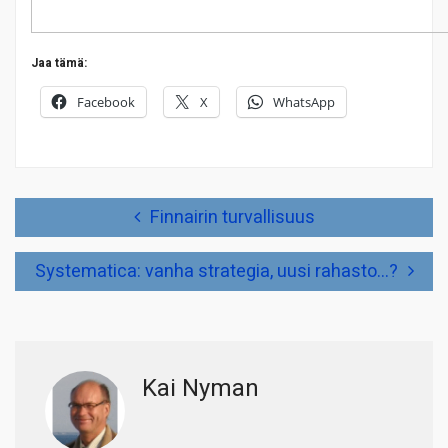
Jaa tämä:
Facebook
X
WhatsApp
Artikkelien
Finnairin turvallisuus
selaus
Systematica: vanha strategia, uusi rahasto…?
Kai Nyman