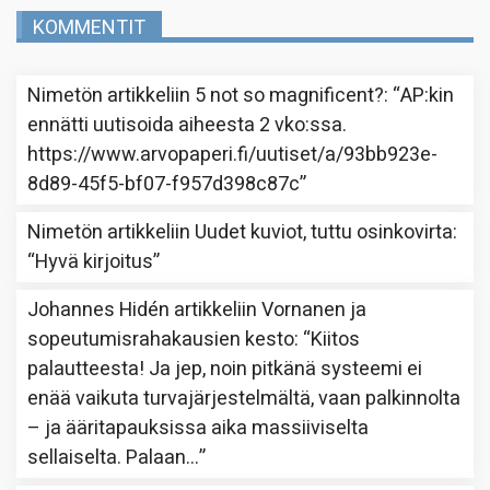
KOMMENTIT
Nimetön
artikkeliin
5 not so magnificent?
: “
AP:kin
ennätti uutisoida aiheesta 2 vko:ssa.
https://www.arvopaperi.fi/uutiset/a/93bb923e-
8d89-45f5-bf07-f957d398c87c
”
Nimetön
artikkeliin
Uudet kuviot, tuttu osinkovirta
:
“
Hyvä kirjoitus
”
Johannes Hidén
artikkeliin
Vornanen ja
sopeutumisrahakausien kesto
: “
Kiitos
palautteesta! Ja jep, noin pitkänä systeemi ei
enää vaikuta turvajärjestelmältä, vaan palkinnolta
– ja ääritapauksissa aika massiiviselta
sellaiselta. Palaan…
”