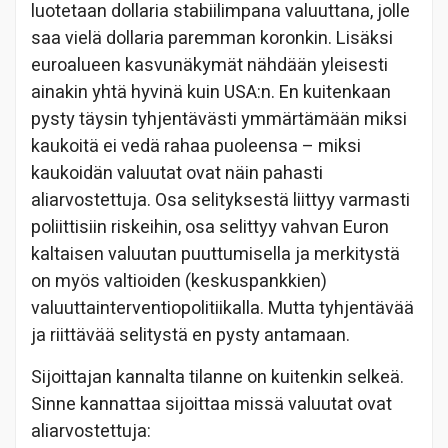
luotetaan dollaria stabiilimpana valuuttana, jolle
saa vielä dollaria paremman koronkin. Lisäksi
euroalueen kasvunäkymät nähdään yleisesti
ainakin yhtä hyvinä kuin USA:n. En kuitenkaan
pysty täysin tyhjentävästi ymmärtämään miksi
kaukoitä ei vedä rahaa puoleensa – miksi
kaukoidän valuutat ovat näin pahasti
aliarvostettuja. Osa selityksestä liittyy varmasti
poliittisiin riskeihin, osa selittyy vahvan Euron
kaltaisen valuutan puuttumisella ja merkitystä
on myös valtioiden (keskuspankkien)
valuuttainterventiopolitiikalla. Mutta tyhjentävää
ja riittävää selitystä en pysty antamaan.
Sijoittajan kannalta tilanne on kuitenkin selkeä.
Sinne kannattaa sijoittaa missä valuutat ovat
aliarvostettuja: