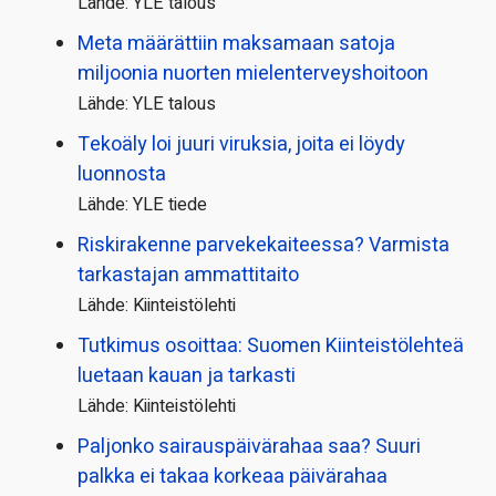
Lähde: YLE talous
Meta määrättiin maksamaan satoja
miljoonia nuorten mielenterveyshoitoon
Lähde: YLE talous
Tekoäly loi juuri viruksia, joita ei löydy
luonnosta
Lähde: YLE tiede
Riskirakenne parvekekaiteessa? Varmista
tarkastajan ammattitaito
Lähde: Kiinteistölehti
Tutkimus osoittaa: Suomen Kiinteistölehteä
luetaan kauan ja tarkasti
Lähde: Kiinteistölehti
Paljonko sairauspäivä­rahaa saa? Suuri
palkka ei takaa korkeaa päivärahaa