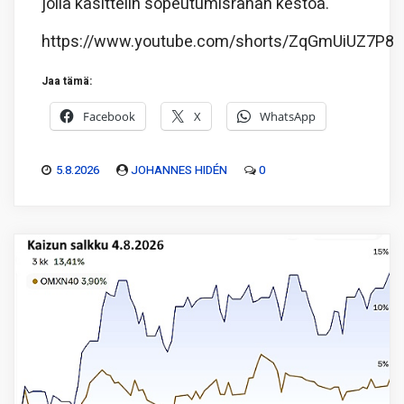
jolla käsittelin sopeutumisrahan kestoa.
https://www.youtube.com/shorts/ZqGmUiUZ7P8
Jaa tämä:
Facebook
X
WhatsApp
5.8.2026
JOHANNES HIDÉN
0