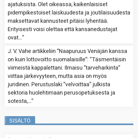
ajatuksista. Olet oikeassa, kaikenlaisiset
pidempikestoiset laiskuudesta ja joutilaisuudesta
maksettavat kannusteet pitäisi lyhentää.
Erityisesti voisi olettaa että kansanedustajat
ovat…
”
J. V. Vahe
artikkeliin
”Naapuruus Venäjän kanssa
on kuin lottovoitto suomalaisille”
: “
Täsmentäisin
viimeistä kappalettani. Ilmaisu ”tarveharkinta”
viittaa järkevyyteen, mutta asia on myös
juridinen. Perustuslaki ”velvoittaa” julkista
sektoria huolehtimaan perusopetuksesta ja
sotesta,…
”
SISÄLTÖ