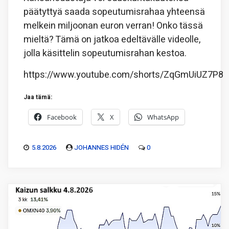
päätyttyä saada sopeutumisrahaa yhteensä
melkein miljoonan euron verran! Onko tässä
mieltä? Tämä on jatkoa edeltävälle videolle,
jolla käsittelin sopeutumisrahan kestoa.
https://www.youtube.com/shorts/ZqGmUiUZ7P8
Jaa tämä:
Facebook
X
WhatsApp
5.8.2026
JOHANNES HIDÉN
0