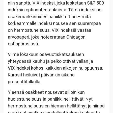
niin sanottu VIX indeksi, joka lasketaan S&P 500
indeksin optionoteerauksista. Tämä indeksi on
osakemarkkinoiden paniikkimittari – mitä
korkeammalle indeksi nousee sen suurempaa
on hermostuneisuus. VIX indeksiä vastaa
arvopaperi, joka noteerataan Chicagon
optiopörssissä.
Viime lokakuun osavuotiskatsauksien
yhteydessä kauhu ja pelko ottivat vallan ja
VIX indeksi kohosi kaikkien aikojen huippuunsa.
Kurssit heiluivat päivänkin aikana
prosenttitolkulla.
Yleensä osakkeet nousevat silloin kun
huolestuneisuus ja paniikki hellittävät. Nyt
hermostuneisuus on hieman hellittänyt ja niinpä
osakkeet ovatkin sinnitelleet kolme kuukautta