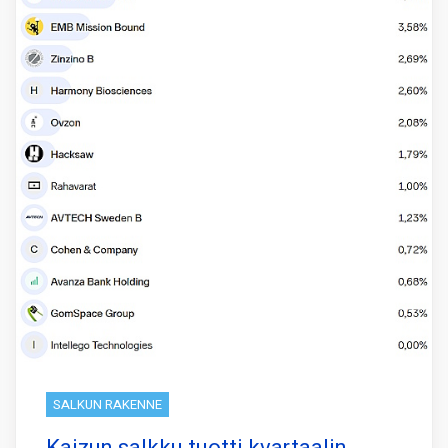
SALKUN RAKENNE
Kaizun salkku tuotti kvartaalin