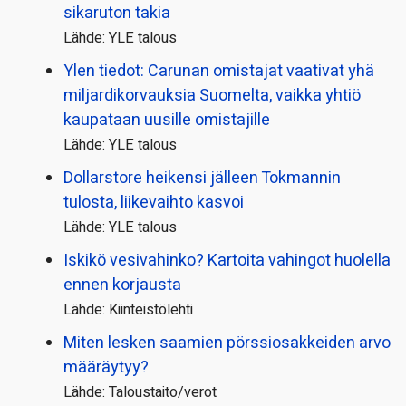
sikaruton takia
Lähde: YLE talous
Ylen tiedot: Carunan omistajat vaativat yhä
miljardi­korvauksia Suomelta, vaikka yhtiö
kaupataan uusille omistajille
Lähde: YLE talous
Dollarstore heikensi jälleen Tokmannin
tulosta, liikevaihto kasvoi
Lähde: YLE talous
Iskikö vesivahinko? Kartoita vahingot huolella
ennen korjausta
Lähde: Kiinteistölehti
Miten lesken saamien pörssi­osakkeiden arvo
määräytyy?
Lähde: Taloustaito/verot