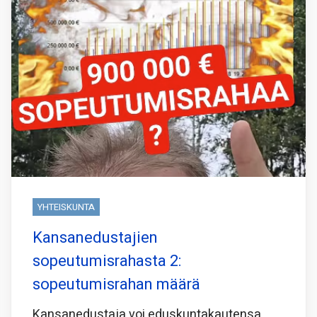
YHTEISKUNTA
Kansanedustajien
sopeutumisrahasta 2:
sopeutumisrahan määrä
Kansanedustaja voi eduskuntakautensa