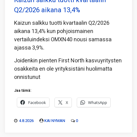
Q2/2026 aikana 13,4%
Kaizun salkku tuotti kvartaalin Q2/2026
aikana 13,4% kun pohjoismainen
vertailuindeksi OMXN40 nousi samassa
ajassa 3,9%.
Joidenkin pienten First North kasvuyritysten
osakkeita en ole yrityksistäni huolimatta
onnistunut
Jaa tämä:
Facebook
X
WhatsApp
4.8.2026
KAI NYMAN
0