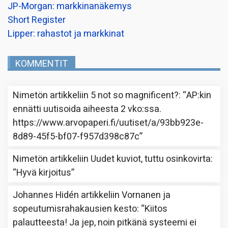
JP-Morgan: markkinanäkemys
Short Register
Lipper: rahastot ja markkinat
KOMMENTIT
Nimetön
artikkeliin
5 not so magnificent?
: “
AP:kin
ennätti uutisoida aiheesta 2 vko:ssa.
https://www.arvopaperi.fi/uutiset/a/93bb923e-
8d89-45f5-bf07-f957d398c87c
”
Nimetön
artikkeliin
Uudet kuviot, tuttu osinkovirta
:
“
Hyvä kirjoitus
”
Johannes Hidén
artikkeliin
Vornanen ja
sopeutumisrahakausien kesto
: “
Kiitos
palautteesta! Ja jep, noin pitkänä systeemi ei