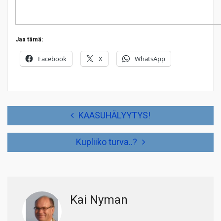
Jaa tämä:
Facebook
X
WhatsApp
Artikkelien
KAASUHÄLYYTYS!
selaus
Kupliiko turva..?
Kai Nyman