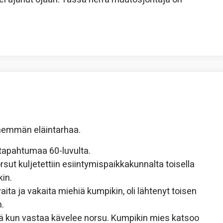
enemmän eläintarhaa.
utapahtumaa 60-luvulta.
ut kuljetettiin esiintymispaikkakunnalta toisella
in.
aita ja vakaita miehiä kumpikin, oli lähtenyt toisen
n.
iä kun vastaa kävelee norsu. Kumpikin mies katsoo