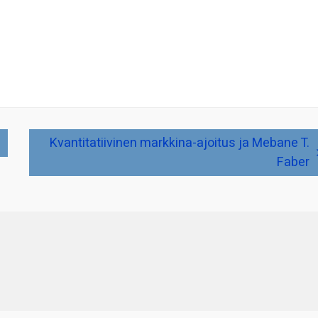
Kvantitatiivinen markkina-ajoitus ja Mebane T.
Faber