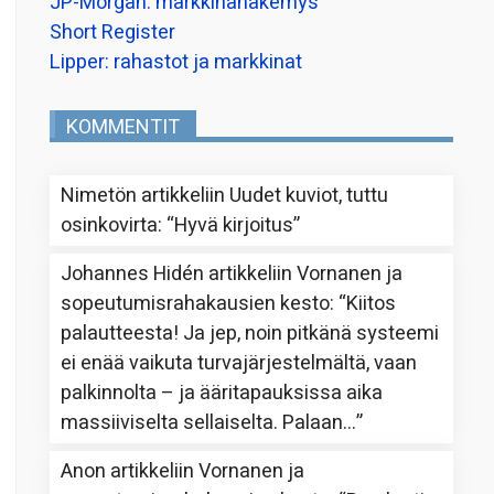
JP-Morgan: markkinanäkemys
Short Register
Lipper: rahastot ja markkinat
KOMMENTIT
Nimetön
artikkeliin
Uudet kuviot, tuttu
osinkovirta
: “
Hyvä kirjoitus
”
Johannes Hidén
artikkeliin
Vornanen ja
sopeutumisrahakausien kesto
: “
Kiitos
palautteesta! Ja jep, noin pitkänä systeemi
ei enää vaikuta turvajärjestelmältä, vaan
palkinnolta – ja ääritapauksissa aika
massiiviselta sellaiselta. Palaan…
”
Anon
artikkeliin
Vornanen ja