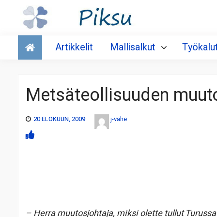
Talous
Artikkelit
Mallisalkut
Työkalu
Metsäteollisuuden muut
20 ELOKUUN, 2009
j-vahe
– Herra muutosjohtaja, miksi olette tullut Turus