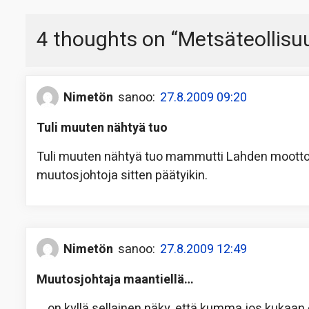
4 thoughts on “
Metsäteollisu
Nimetön
sanoo:
27.8.2009 09:20
Tuli muuten nähtyä tuo
Tuli muuten nähtyä tuo mammutti Lahden moottorit
muutosjohtoja sitten päätyikin.
Nimetön
sanoo:
27.8.2009 12:49
Muutosjohtaja maantiellä…
… on kyllä sellainen näky, että kumma jos kukaan