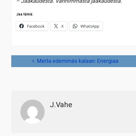
– Jääkaudesta. Vanhimmasta jääkaudesta.
Jaa tämä:
Facebook
X
WhatsApp
Artikkelien
Merta edemmäs kalaan: Energiaa
selaus
J.Vahe