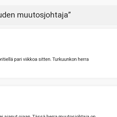
uden muutosjohtaja
”
iellä pari viikkoa sitten. Turkuunkon herra
 ei ajanut ojaan. Tässä herra muutosjohtaja on