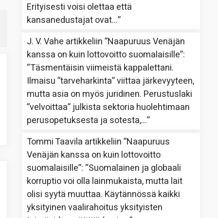
Erityisesti voisi olettaa että
kansanedustajat ovat…
”
J. V. Vahe
artikkeliin
”Naapuruus Venäjän
kanssa on kuin lottovoitto suomalaisille”
:
“
Täsmentäisin viimeistä kappalettani.
Ilmaisu ”tarveharkinta” viittaa järkevyyteen,
mutta asia on myös juridinen. Perustuslaki
”velvoittaa” julkista sektoria huolehtimaan
perusopetuksesta ja sotesta,…
”
Tommi Taavila
artikkeliin
”Naapuruus
Venäjän kanssa on kuin lottovoitto
suomalaisille”
: “
Suomalainen ja globaali
korruptio voi olla lainmukaista, mutta lait
olisi syytä muuttaa. Käytännössä kaikki
yksityinen vaalirahoitus yksityisten