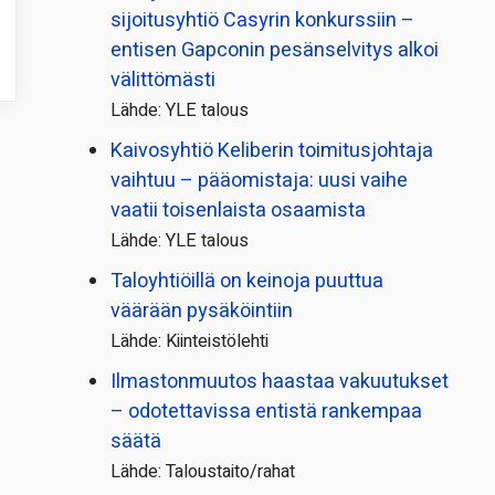
sijoitusyhtiö Casyrin konkurssiin –
entisen Gapconin pesänselvitys alkoi
välittömästi
Lähde: YLE talous
Kaivosyhtiö Keliberin toimitusjohtaja
vaihtuu – pääomistaja: uusi vaihe
vaatii toisenlaista osaamista
Lähde: YLE talous
Taloyhtiöillä on keinoja puuttua
väärään pysäköintiin
Lähde: Kiinteistölehti
Ilmastonmuutos haastaa vakuutukset
– odotettavissa entistä rankempaa
säätä
Lähde: Taloustaito/rahat