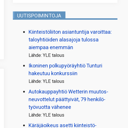
UUTISPOIMINTOJA
Kiinteistö­liiton asiantuntija varoittaa:
taloyhtiöiden alasajoja tulossa
aiempaa enemmän
Lähde: YLE talous
Ikoninen polkupyörä­yhtiö Tunturi
hakeutuu konkurssiin
Lähde: YLE talous
Autokauppayhtiö Wetterin muutos­
neuvottelut päättyivät, 79 henkilö­
työvuotta vähenee
Lähde: YLE talous
Käräjäoikeus asetti kiinteistö­