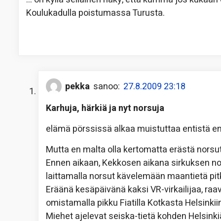
Koulukadulla poistumassa Turusta.
pekka
sanoo:
27.8.2009 23:18
Karhuja, härkiä ja nyt norsuja
elämä pörssissä alkaa muistuttaa entistä 
Mutta en malta olla kertomatta erästä nors
Ennen aikaan, Kekkosen aikana sirkuksen nors
laittamalla norsut kävelemään maantietä pitk
Eräänä kesäpäivänä kaksi VR-virkailijaa, raav
omistamalla pikku Fiatilla Kotkasta Helsinkii
Miehet ajelevat seiska-tietä kohden Helsink