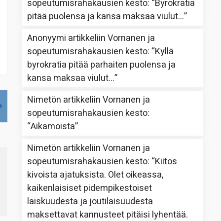
sopeutumisrahakausien kesto
: “
Byrokratia
pitää puolensa ja kansa maksaa viulut…
”
Anonyymi
artikkeliin
Vornanen ja
sopeutumisrahakausien kesto
: “
Kyllä
byrokratia pitää parhaiten puolensa ja
kansa maksaa viulut…
”
Nimetön
artikkeliin
Vornanen ja
sopeutumisrahakausien kesto
:
“
Aikamoista
”
Nimetön
artikkeliin
Vornanen ja
sopeutumisrahakausien kesto
: “
Kiitos
kivoista ajatuksista. Olet oikeassa,
kaikenlaisiset pidempikestoiset
laiskuudesta ja joutilaisuudesta
maksettavat kannusteet pitäisi lyhentää.