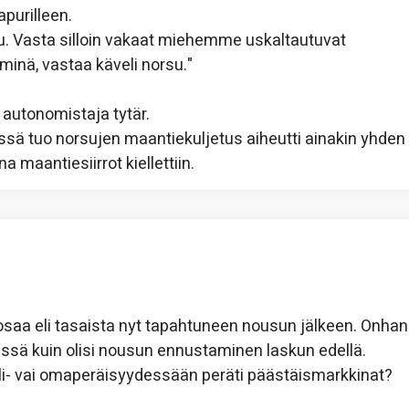
purilleen.
. Vasta silloin vakaat miehemme uskaltautuvat
inä, vastaa käveli norsu."
 autonomistaja tytär.
ssä tuo norsujen maantiekuljetus aiheutti ainakin yhden
maantiesiirrot kiellettiin.
uosaa eli tasaista nyt tapahtuneen nousun jälkeen. Onhan
sä kuin olisi nousun ennustaminen laskun edellä.
i- vai omaperäisyydessään peräti päästäismarkkinat?