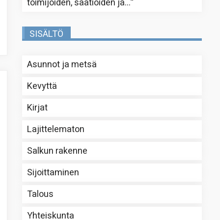
toimijoiden, säätiöiden ja…
”
SISÄLTÖ
Asunnot ja metsä
Kevyttä
Kirjat
Lajittelematon
Salkun rakenne
Sijoittaminen
Talous
Yhteiskunta