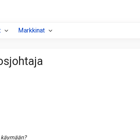
t
Markkinat
osjohtaja
sa käymään?