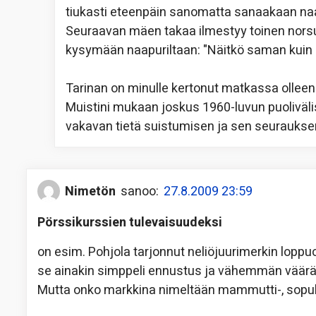
tiukasti eteenpäin sanomatta sanaakaan naa
Seuraavan mäen takaa ilmestyy toinen norsu
kysymään naapuriltaan: "Näitkö saman kuin m
Tarinan on minulle kertonut matkassa olleen
Muistini mukaan joskus 1960-luvun puoliväli
vakavan tietä suistumisen ja sen seurauksena 
Nimetön
sanoo:
27.8.2009 23:59
Pörssikurssien tulevaisuudeksi
on esim. Pohjola tarjonnut neliöjuurimerkin lopp
se ainakin simppeli ennustus ja vähemmän vääräs
Mutta onko markkina nimeltään mammutti-, sopul