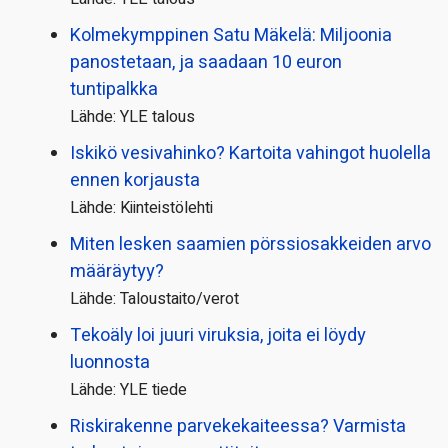
Kolmekymppinen Satu Mäkelä: Miljoonia
panostetaan, ja saadaan 10 euron
tuntipalkka
Lähde: YLE talous
Iskikö vesivahinko? Kartoita vahingot huolella
ennen korjausta
Lähde: Kiinteistölehti
Miten lesken saamien pörssi­osakkeiden arvo
määräytyy?
Lähde: Taloustaito/verot
Tekoäly loi juuri viruksia, joita ei löydy
luonnosta
Lähde: YLE tiede
Riskirakenne parvekekaiteessa? Varmista