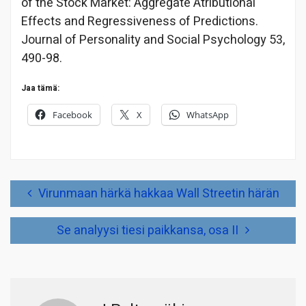
of the Stock Market: Aggregate Atributional
Effects and Regressiveness of Predictions.
Journal of Personality and Social Psychology 53,
490-98.
Jaa tämä:
Facebook
X
WhatsApp
Artikkelien
Virunmaan härkä hakkaa Wall Streetin härän
selaus
Se analyysi tiesi paikkansa, osa II