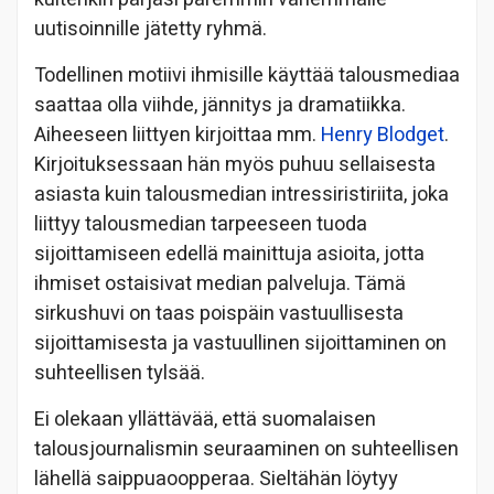
uutisoinnille jätetty ryhmä.
Todellinen motiivi ihmisille käyttää talousmediaa
saattaa olla viihde, jännitys ja dramatiikka.
Aiheeseen liittyen kirjoittaa mm.
Henry Blodget
.
Kirjoituksessaan hän myös puhuu sellaisesta
asiasta kuin talousmedian intressiristiriita, joka
liittyy talousmedian tarpeeseen tuoda
sijoittamiseen edellä mainittuja asioita, jotta
ihmiset ostaisivat median palveluja. Tämä
sirkushuvi on taas poispäin vastuullisesta
sijoittamisesta ja vastuullinen sijoittaminen on
suhteellisen tylsää.
Ei olekaan yllättävää, että suomalaisen
talousjournalismin seuraaminen on suhteellisen
lähellä saippuaoopperaa. Sieltähän löytyy