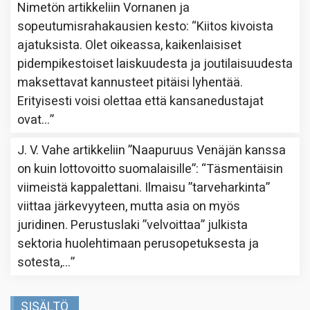
Nimetön
artikkeliin
Vornanen ja
sopeutumisrahakausien kesto
: “
Kiitos kivoista
ajatuksista. Olet oikeassa, kaikenlaisiset
pidempikestoiset laiskuudesta ja joutilaisuudesta
maksettavat kannusteet pitäisi lyhentää.
Erityisesti voisi olettaa että kansanedustajat
ovat…
”
J. V. Vahe
artikkeliin
”Naapuruus Venäjän kanssa
on kuin lottovoitto suomalaisille”
: “
Täsmentäisin
viimeistä kappalettani. Ilmaisu ”tarveharkinta”
viittaa järkevyyteen, mutta asia on myös
juridinen. Perustuslaki ”velvoittaa” julkista
sektoria huolehtimaan perusopetuksesta ja
sotesta,…
”
SISÄLTÖ