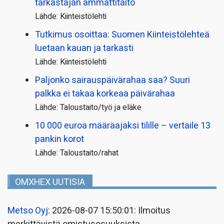
tarkastajan ammattitaito
Lähde: Kiinteistölehti
Tutkimus osoittaa: Suomen Kiinteistölehteä
luetaan kauan ja tarkasti
Lähde: Kiinteistölehti
Paljonko sairauspäivä­rahaa saa? Suuri
palkka ei takaa korkeaa päivärahaa
Lähde: Taloustaito/työ ja eläke
10 000 euroa määräajaksi tilille – vertaile 13
pankin korot
Lähde: Taloustaito/rahat
OMXHEX UUTISIA
Metso Oyj
: 2026-08-07 15:50:01: Ilmoitus