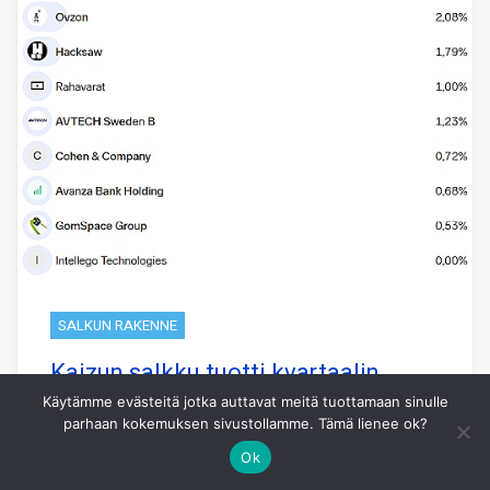
SALKUN RAKENNE
Kaizun salkku tuotti kvartaalin
Q2/2026 aikana 13,4%
Käytämme evästeitä jotka auttavat meitä tuottamaan sinulle
parhaan kokemuksen sivustollamme. Tämä lienee ok?
Kaizun salkku tuotti kvartaalin Q2/2026
Ok
aikana 13,4% kun pohjoismainen