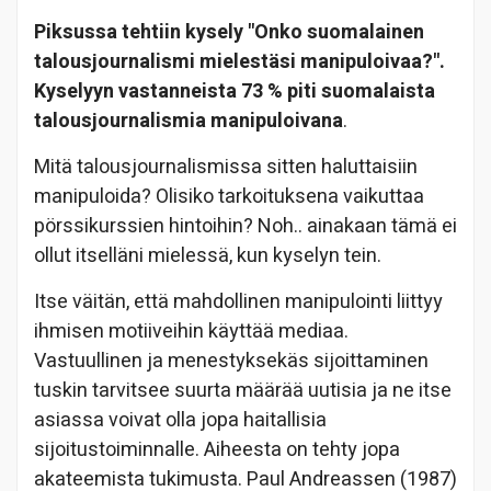
Piksussa tehtiin kysely "Onko suomalainen
talousjournalismi mielestäsi manipuloivaa?".
Kyselyyn vastanneista 73 % piti suomalaista
talousjournalismia manipuloivana
.
Mitä talousjournalismissa sitten haluttaisiin
manipuloida? Olisiko tarkoituksena vaikuttaa
pörssikurssien hintoihin? Noh.. ainakaan tämä ei
ollut itselläni mielessä, kun kyselyn tein.
Itse väitän, että mahdollinen manipulointi liittyy
ihmisen motiiveihin käyttää mediaa.
Vastuullinen ja menestyksekäs sijoittaminen
tuskin tarvitsee suurta määrää uutisia ja ne itse
asiassa voivat olla jopa haitallisia
sijoitustoiminnalle. Aiheesta on tehty jopa
akateemista tukimusta. Paul Andreassen (1987)