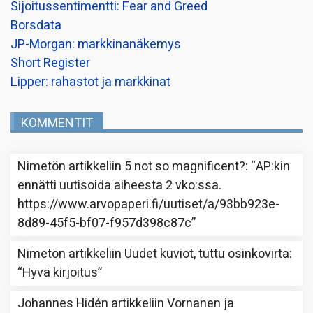
Sijoitussentimentti: Fear and Greed
Borsdata
JP-Morgan: markkinanäkemys
Short Register
Lipper: rahastot ja markkinat
KOMMENTIT
Nimetön
artikkeliin
5 not so magnificent?
: “
AP:kin
ennätti uutisoida aiheesta 2 vko:ssa.
https://www.arvopaperi.fi/uutiset/a/93bb923e-
8d89-45f5-bf07-f957d398c87c
”
Nimetön
artikkeliin
Uudet kuviot, tuttu osinkovirta
:
“
Hyvä kirjoitus
”
Johannes Hidén
artikkeliin
Vornanen ja