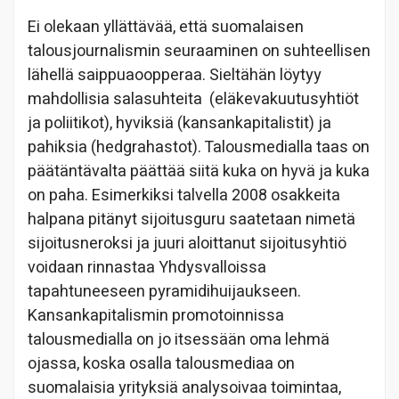
Ei olekaan yllättävää, että suomalaisen
talousjournalismin seuraaminen on suhteellisen
lähellä saippuaoopperaa. Sieltähän löytyy
mahdollisia salasuhteita (eläkevakuutusyhtiöt
ja poliitikot), hyviksiä (kansankapitalistit) ja
pahiksia (hedgrahastot). Talousmedialla taas on
päätäntävalta päättää siitä kuka on hyvä ja kuka
on paha. Esimerkiksi talvella 2008 osakkeita
halpana pitänyt sijoitusguru saatetaan nimetä
sijoitusneroksi ja juuri aloittanut sijoitusyhtiö
voidaan rinnastaa Yhdysvalloissa
tapahtuneeseen pyramidihuijaukseen.
Kansankapitalismin promotoinnissa
talousmedialla on jo itsessään oma lehmä
ojassa, koska osalla talousmediaa on
suomalaisia yrityksiä analysoivaa toimintaa,