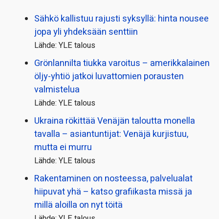
Sähkö kallistuu rajusti syksyllä: hinta nousee
jopa yli yhdeksään senttiin
Lähde: YLE talous
Grönlannilta tiukka varoitus – amerikkalainen
öljy-yhtiö jatkoi luvattomien porausten
valmistelua
Lähde: YLE talous
Ukraina rökittää Venäjän taloutta monella
tavalla – asiantuntijat: Venäjä kurjistuu,
mutta ei murru
Lähde: YLE talous
Rakentaminen on nosteessa, palvelualat
hiipuvat yhä – katso grafiikasta missä ja
millä aloilla on nyt töitä
Lähde: YLE talous