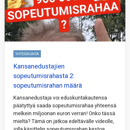
YHTEISKUNTA
Kansanedustajien
sopeutumisrahasta 2:
sopeutumisrahan määrä
Kansanedustaja voi eduskuntakautensa
päätyttyä saada sopeutumisrahaa yhteensä
melkein miljoonan euron verran! Onko tässä
mieltä? Tämä on jatkoa edeltävälle videolle,
jolla käsittelin sopeutumisrahan kestoa.