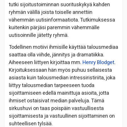
tutki sijoitustoiminnan suorituskykyä kahden
ryhmän välillä joista toiselle annettiin
vähemmän uutisinformaatiota. Tutkimuksessa
kuitenkin pärjäsi paremmin vähemmälle
uutisoinnille jätetty ryhmä.
Todellinen motiivi ihmisille käyttää talousmediaa
saattaa olla viihde, jännitys ja dramatiikka.
Aiheeseen liittyen kirjoittaa mm.
Henry Blodget
.
Kirjoituksessaan hän myös puhuu sellaisesta
asiasta kuin talousmedian intressiristiriita, joka
liittyy talousmedian tarpeeseen tuoda
sijoittamiseen edellä mainittuja asioita, jotta
ihmiset ostaisivat median palveluja. Tämä
sirkushuvi on taas poispäin vastuullisesta
sijoittamisesta ja vastuullinen sijoittaminen on
suhteellisen tylsää.