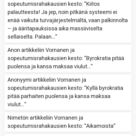
sopeutumisrahakausien kesto
: “
Kiitos
palautteesta! Ja jep, noin pitkänä systeemi ei
enää vaikuta turvajärjestelmältä, vaan palkinnolta
– ja ääritapauksissa aika massiiviselta
sellaiselta. Palaan…
”
Anon
artikkeliin
Vornanen ja
sopeutumisrahakausien kesto
: “
Byrokratia pitää
puolensa ja kansa maksaa viulut…
”
Anonyymi
artikkeliin
Vornanen ja
sopeutumisrahakausien kesto
: “
Kyllä byrokratia
pitää parhaiten puolensa ja kansa maksaa
viulut…
”
Nimetön
artikkeliin
Vornanen ja
sopeutumisrahakausien kesto
: “
Aikamoista
”