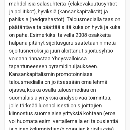
mahdollisia salasuhteita (eläkevakuutusyhtiöt
ja poliitikot), hyviksiä (kansankapitalistit) ja
pahiksia (hedgrahastot). Talousmedialla taas on
päätäntävalta päättää siitä kuka on hyvä ja kuka
on paha. Esimerkiksi talvella 2008 osakkeita
halpana pitänyt sijoitusguru saatetaan nimetä
sijoitusneroksi ja juuri aloittanut sijoitusyhtiö
voidaan rinnastaa Yhdysvalloissa
tapahtuneeseen pyramidihuijaukseen.
Kansankapitalismin promotoinnissa
talousmedialla on jo itsessään oma lehmä
ojassa, koska osalla talousmediaa on
suomalaisia yrityksiä analysoivaa toimintaa,
jolle tärkeää luonnollisesti on sijoittajien
kiinnostus suomalaisa yrityksiä kohtaan (eroa
voi huomata esim. vertailemalla eri talouslehtiä
ja niiden kolumnistien/blogaajien kirjoituksia).