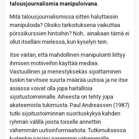
talousjournalismia manipuloivana
.
Mitä talousjournalismissa sitten haluttaisiin
manipuloida? Olisiko tarkoituksena vaikuttaa
pörssikurssien hintoihin? Noh.. ainakaan tämä ei
ollut itselläni mielessä, kun kyselyn tein.
Itse väitän, että mahdollinen manipulointi liittyy
ihmisen motiiveihin käyttää mediaa.
Vastuullinen ja menestyksekäs sijoittaminen
tuskin tarvitsee suurta määrää uutisia ja ne itse
asiassa voivat olla jopa haitallisia
sijoitustoiminnalle. Aiheesta on tehty jopa
akateemista tukimusta. Paul Andreassen (1987)
tutki sijoitustoiminnan suorituskykyä kahden
ryhmän välillä joista toiselle annettiin
vähemmän uutisinformaatiota. Tutkimuksessa
kuitenkin pärjäsi paremmin vähemmälle