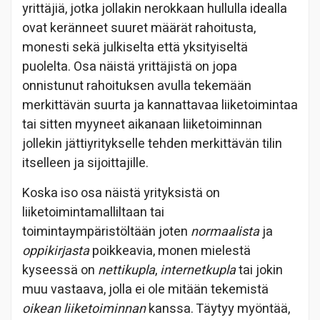
yrittäjiä, jotka jollakin nerokkaan hullulla idealla
ovat keränneet suuret määrät rahoitusta,
monesti sekä julkiselta että yksityiseltä
puolelta. Osa näistä yrittäjistä on jopa
onnistunut rahoituksen avulla tekemään
merkittävän suurta ja kannattavaa liiketoimintaa
tai sitten myyneet aikanaan liiketoiminnan
jollekin jättiyritykselle tehden merkittävän tilin
itselleen ja sijoittajille.
Koska iso osa näistä yrityksistä on
liiketoimintamalliltaan tai
toimintaympäristöltään joten
normaalista
ja
oppikirjasta
poikkeavia, monen mielestä
kyseessä on
nettikupla
,
internetkupla
tai jokin
muu vastaava, jolla ei ole mitään tekemistä
oikean liiketoiminnan
kanssa. Täytyy myöntää,