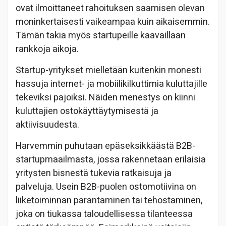
ovat ilmoittaneet rahoituksen saamisen olevan
moninkertaisesti vaikeampaa kuin aikaisemmin.
Tämän takia myös startupeille kaavaillaan
rankkoja aikoja.
Startup-yritykset mielletään kuitenkin monesti
hassuja internet- ja mobiilikilkuttimia kuluttajille
tekeviksi pajoiksi. Näiden menestys on kiinni
kuluttajien ostokäyttäytymisestä ja
aktiivisuudesta.
Harvemmin puhutaan epäseksikkäästä B2B-
startupmaailmasta, jossa rakennetaan erilaisia
yritysten bisnestä tukevia ratkaisuja ja
palveluja. Usein B2B-puolen ostomotiivina on
liiketoiminnan parantaminen tai tehostaminen,
joka on tiukassa taloudellisessa tilanteessa