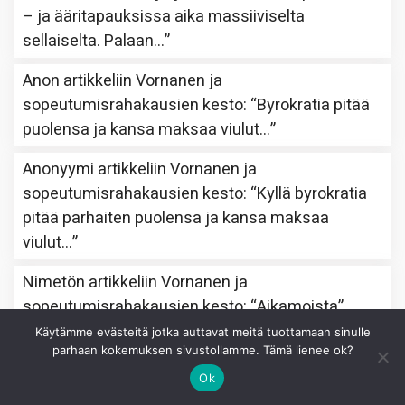
– ja ääritapauksissa aika massiiviselta
sellaiselta. Palaan…
”
Anon
artikkeliin
Vornanen ja
sopeutumisrahakausien kesto
: “
Byrokratia pitää
puolensa ja kansa maksaa viulut…
”
Anonyymi
artikkeliin
Vornanen ja
sopeutumisrahakausien kesto
: “
Kyllä byrokratia
pitää parhaiten puolensa ja kansa maksaa
viulut…
”
Nimetön
artikkeliin
Vornanen ja
sopeutumisrahakausien kesto
: “
Aikamoista
”
Käytämme evästeitä jotka auttavat meitä tuottamaan sinulle
Nimetön
artikkeliin
Vornanen ja
parhaan kokemuksen sivustollamme. Tämä lienee ok?
sopeutumisrahakausien kesto
: “
Kiitos kivoista
Ok
ajatuksista. Olet oikeassa, kaikenlaisiset