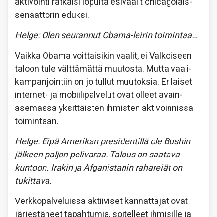
aktivointi ratkaisi lopulta esivaalit chicagolais­
senaattorin eduksi.
Helge: Olen seurannut Obama-leirin toimintaa…
Vaikka Obama voittaisikin vaalit, ei Valkoiseen
taloon tule välttämättä muutosta. Mutta vaali­
kampan­jointiin on jo tullut muutoksia. Erilaiset
internet- ja mobiilipalvelut ovat olleet avain­
asemassa yksittäisten ihmisten aktivoinnissa
toimintaan.
Helge: Eipä Amerikan presidentillä ole Bushin
jälkeen paljon pelivaraa. Talous on saatava
kuntoon. Irakin ja Afganistanin rahareiät on
tukittava.
Verkko­palveluissa aktiiviset kannattajat ovat
järjestäneet tapahtumia, soitelleet ihmisille ja