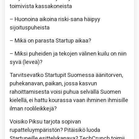
toimivista kassakoneista
– Huonoina aikoina riski-sana häipyy
sijoituspuheista
– Mikä on parasta Startup aikaa?
– Miksi puheiden ja tekojen välinen kuilu on niin
syvä (leveä)?
Tarvitsevatko Startupit Suomessa äänitorven,
puhekanavan, paikan, jossa kasvun
rahoittamisesta voisi puhua selvällä Suomen
kielellä, ei hattu kourassa vaan ihminen ihmisille
ilman roolileikkejä?
Voisiko Piksu tarjota sopivan
rupatteluympäristön? Pitäisikö luoda
Startupeille esittelykanava? TechCrunch toimii