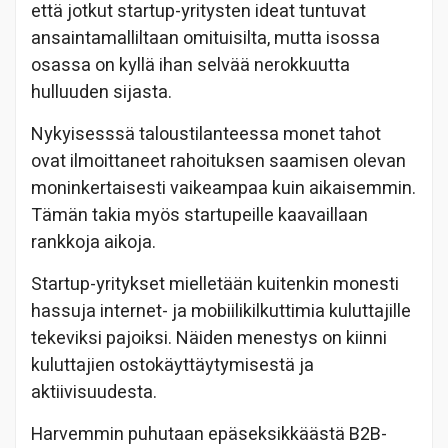
että jotkut startup-yritysten ideat tuntuvat
ansaintamalliltaan omituisilta, mutta isossa
osassa on kyllä ihan selvää nerokkuutta
hulluuden sijasta.
Nykyisesssä taloustilanteessa monet tahot
ovat ilmoittaneet rahoituksen saamisen olevan
moninkertaisesti vaikeampaa kuin aikaisemmin.
Tämän takia myös startupeille kaavaillaan
rankkoja aikoja.
Startup-yritykset mielletään kuitenkin monesti
hassuja internet- ja mobiilikilkuttimia kuluttajille
tekeviksi pajoiksi. Näiden menestys on kiinni
kuluttajien ostokäyttäytymisestä ja
aktiivisuudesta.
Harvemmin puhutaan epäseksikkäästä B2B-