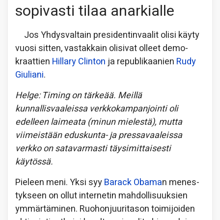
sopivasti tilaa anarkialle
Jos Yhdysvaltain presidentin­vaalit olisi käyty
vuosi sitten, vastakkain olisivat olleet demo­
kraattien
Hillary Clinton
ja republi­kaanien
Rudy
Giuliani
.
Helge: Timing on tärkeää. Meillä
kunnallisvaaleissa verkkokampanjointi oli
edelleen laimeata (minun mielestä), mutta
viimeistään eduskunta- ja pressavaaleissa
verkko on satavarmasti täysimittaisesti
käytössä.
Pieleen meni. Yksi syy
Barack Obama
n menes­
tykseen on ollut internetin mahdolli­suuksien
ymmärtäminen. Ruohon­juuri­tason toimijoiden