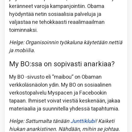
keränneet varoja kampanjointiin. Obama
hyödyntää netin sosiaalisia palveluja ja
valjastaa ne tehokkaasti reaali­maailman
toiminnaksi.
Helge: Organisoinnin työkaluna käytetään nettiä
ja mobiilia.
My BO:ssa on sopivasti anarkiaa?
My BO -sivusto eli ”maibou” on Obaman
verkkoläsnäolon ydin. My BO on sosiaalinen
verkostopalvelu Myspacen ja Facebookin
tapaan. Ihmiset voivat viestiä keskenään, jakaa
materiaalia ja suunnitella yhdessä tapahtumia.
Helge: Sattumalta tänään
Junttiklubi
! Kaiketi
hiukan anarkistinen. Nähdään, mihin se johtaa.