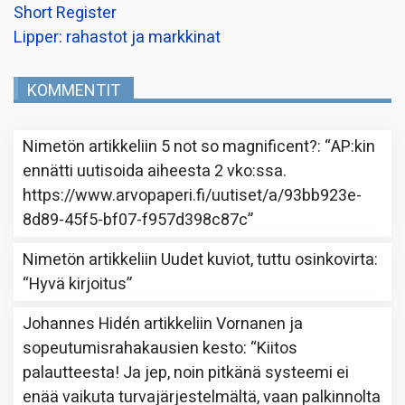
Short Register
Lipper: rahastot ja markkinat
KOMMENTIT
Nimetön
artikkeliin
5 not so magnificent?
: “
AP:kin
ennätti uutisoida aiheesta 2 vko:ssa.
https://www.arvopaperi.fi/uutiset/a/93bb923e-
8d89-45f5-bf07-f957d398c87c
”
Nimetön
artikkeliin
Uudet kuviot, tuttu osinkovirta
:
“
Hyvä kirjoitus
”
Johannes Hidén
artikkeliin
Vornanen ja
sopeutumisrahakausien kesto
: “
Kiitos
palautteesta! Ja jep, noin pitkänä systeemi ei
enää vaikuta turvajärjestelmältä, vaan palkinnolta