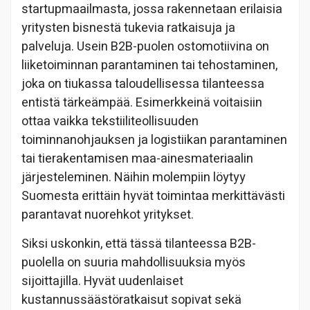
startupmaailmasta, jossa rakennetaan erilaisia
yritysten bisnestä tukevia ratkaisuja ja
palveluja. Usein B2B-puolen ostomotiivina on
liiketoiminnan parantaminen tai tehostaminen,
joka on tiukassa taloudellisessa tilanteessa
entistä tärkeämpää. Esimerkkeinä voitaisiin
ottaa vaikka tekstiiliteollisuuden
toiminnanohjauksen ja logistiikan parantaminen
tai tierakentamisen maa-ainesmateriaalin
järjesteleminen. Näihin molempiin löytyy
Suomesta erittäin hyvät toimintaa merkittävästi
parantavat nuorehkot yritykset.
Siksi uskonkin, että tässä tilanteessa B2B-
puolella on suuria mahdollisuuksia myös
sijoittajilla. Hyvät uudenlaiset
kustannussäästöratkaisut sopivat sekä