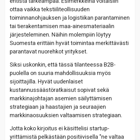
entistä tärkeämpää. Esimerkkeinä voitaisiin
ottaa vaikka tekstiiliteollisuuden
toiminnanohjauksen ja logistiikan parantaminen
tai tierakentamisen maa-ainesmateriaalin
järjesteleminen. Näihin molempiin löytyy
Suomesta erittäin hyvät toimintaa merkittävästi
parantavat nuorehkot yritykset.
Siksi uskonkin, että tässä tilanteessa B2B-
puolella on suuria mahdollisuuksia myös
sijoittajilla. Hyvät uudenlaiset
kustannussäästöratkaisut sopivat sekä
markkinajohtajan asemien säilyttämisen
strategiaan ja haastajien ja seuraajien
markkinaosuuksien valtaamisen strategiaan.
Jotta koko kirjoitus ei käsittelisi startup-
yrittämistä pelkästään positiivisella "ne valtaa