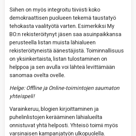
Siihen on myös integroitu tiiviisti koko
demokraattisen puolueen tekemä taustatyö
tehokasta vaalityötä varten. Esimerkiksi My
BO:n rekisteröitynyt jäsen saa asuinpaikkansa
perusteella listan muista lähialueen
rekisteröityneistä äänestäjistä. Toiminnallisuus
on yksinkertaista, listan tulostaminen on
helppoa ja sen avulla voi lähteä levittämään
sanomaa ovelta ovelle.
Helge: Offline ja Online-toimintojen saumaton
yhteispeli!
Varainkeruu, blogien kirjoittaminen ja
puhelinlistojen kerääminen lähialueilta
onnistuvat yhtä helposti. Yhteisö toimii myös
varsinaisen kampanjatyön ulkopuolella.