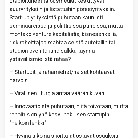
Etabloituneet talousmediat keskittyvät
suuryrityksiin ja listattuihin pörssiyrityksiin.
Start-up yrityksistä puhutaan kauniisti
seminaareissa ja poliittisissa puheissa, mutta
montako venture kapitalistia, bisnesenkeliä,
riskirahoittajaa mahtaa seistä autotallin tai
studion oven takana salkku täynnä
ystävällismielistä rahaa?
– Startupit ja rahamiehet/naiset kohtaavat
harvoin
– Virallinen liturgia antaa väärän kuvan
– Innovaatioista puhutaan, niitä toivotaan, mutta
rahoitus on yhä kasvuhakuisen startupin
"heikoin lenkki"
– Hyvinä aikoina sijoittajat ostavat osuuksia