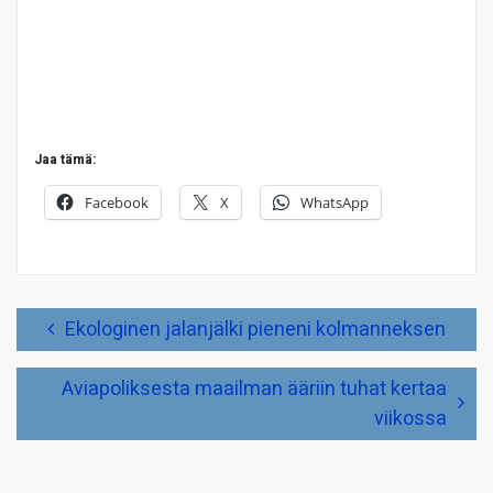
Jaa tämä:
Facebook
X
WhatsApp
Artikkelien
Ekologinen jalanjälki pieneni kolmanneksen
selaus
Aviapoliksesta maailman ääriin tuhat kertaa
viikossa