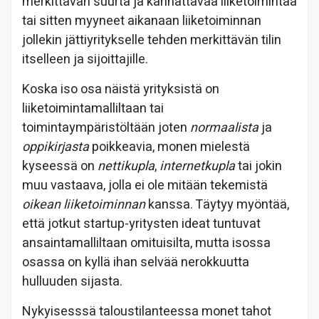
merkittävän suurta ja kannattavaa liiketoimintaa
tai sitten myyneet aikanaan liiketoiminnan
jollekin jättiyritykselle tehden merkittävän tilin
itselleen ja sijoittajille.
Koska iso osa näistä yrityksistä on
liiketoimintamalliltaan tai
toimintaympäristöltään joten
normaalista
ja
oppikirjasta
poikkeavia, monen mielestä
kyseessä on
nettikupla
,
internetkupla
tai jokin
muu vastaava, jolla ei ole mitään tekemistä
oikean liiketoiminnan
kanssa. Täytyy myöntää,
että jotkut startup-yritysten ideat tuntuvat
ansaintamalliltaan omituisilta, mutta isossa
osassa on kyllä ihan selvää nerokkuutta
hulluuden sijasta.
Nykyisesssä taloustilanteessa monet tahot