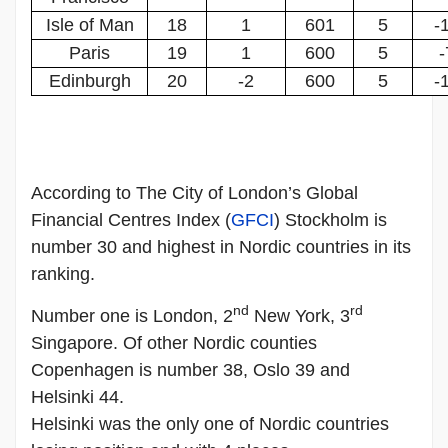
Isle of Man
18
1
601
5
-
Paris
19
1
600
5
-
Edinburgh
20
-2
600
5
-
According to The City of London’s Global
Financial Centres Index (
GFCI
)
Stockholm
is
number 30 and highest in Nordic countries in its
ranking.
nd
rd
Number one is
London
, 2
New York
, 3
Singapore
. Of other Nordic counties
Copenhagen
is number 38,
Oslo
39 and
Helsinki
44.
Helsinki
was the only one of Nordic countries