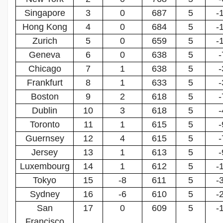
Singapore
3
0
687
5
-
Hong Kong
4
0
684
5
-
Zurich
5
0
659
5
-
Geneva
6
0
638
5
-
Chicago
7
1
638
5
-
Frankfurt
8
1
633
5
-
Boston
9
2
618
5
-
Dublin
10
3
618
5
-
Toronto
11
1
615
5
-
Guernsey
12
4
615
5
-
Jersey
13
1
613
5
-
Luxembourg
14
1
612
5
-
Tokyo
15
-8
611
5
-
Sydney
16
-6
610
5
-
San
17
0
609
5
-
Francisco