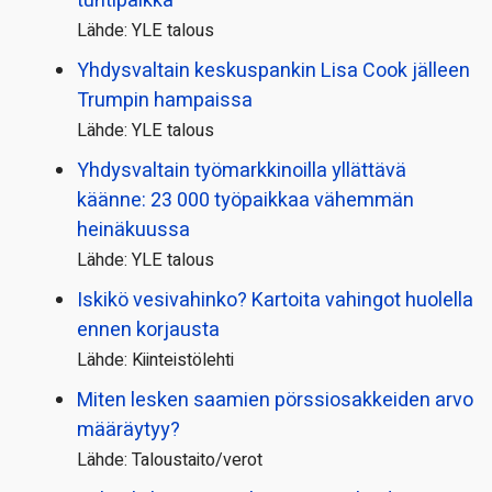
tuntipalkka
Lähde: YLE talous
Yhdysvaltain keskuspankin Lisa Cook jälleen
Trumpin hampaissa
Lähde: YLE talous
Yhdysvaltain työmarkkinoilla yllättävä
käänne: 23 000 työpaikkaa vähemmän
heinäkuussa
Lähde: YLE talous
Iskikö vesivahinko? Kartoita vahingot huolella
ennen korjausta
Lähde: Kiinteistölehti
Miten lesken saamien pörssi­osakkeiden arvo
määräytyy?
Lähde: Taloustaito/verot