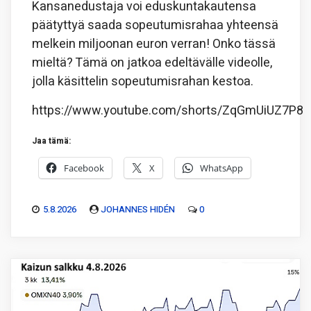
Kansanedustaja voi eduskuntakautensa
päätyttyä saada sopeutumisrahaa yhteensä
melkein miljoonan euron verran! Onko tässä
mieltä? Tämä on jatkoa edeltävälle videolle,
jolla käsittelin sopeutumisrahan kestoa.
https://www.youtube.com/shorts/ZqGmUiUZ7P8
Jaa tämä:
Facebook
X
WhatsApp
5.8.2026
JOHANNES HIDÉN
0