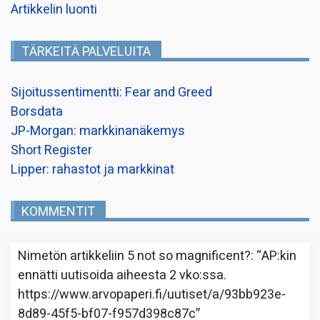
Artikkelin luonti
TÄRKEITÄ PALVELUITA
Sijoitussentimentti: Fear and Greed
Borsdata
JP-Morgan: markkinanäkemys
Short Register
Lipper: rahastot ja markkinat
KOMMENTIT
Nimetön
artikkeliin
5 not so magnificent?
: “
AP:kin
ennätti uutisoida aiheesta 2 vko:ssa.
https://www.arvopaperi.fi/uutiset/a/93bb923e-
8d89-45f5-bf07-f957d398c87c
”