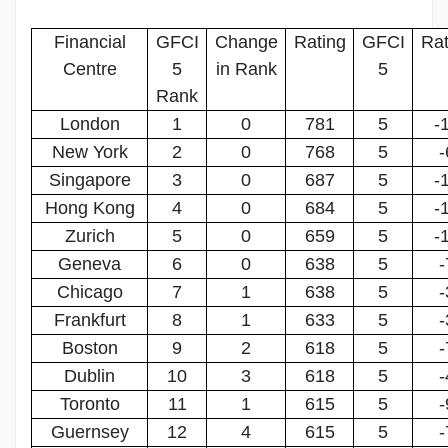
Financial
GFCI
Change
Rating
GFCI
Rat
Centre
5
in Rank
5
Rank
London
1
0
781
5
-
New York
2
0
768
5
-
Singapore
3
0
687
5
-
Hong Kong
4
0
684
5
-
Zurich
5
0
659
5
-
Geneva
6
0
638
5
-
Chicago
7
1
638
5
-
Frankfurt
8
1
633
5
-
Boston
9
2
618
5
-
Dublin
10
3
618
5
-
Toronto
11
1
615
5
-
Guernsey
12
4
615
5
-