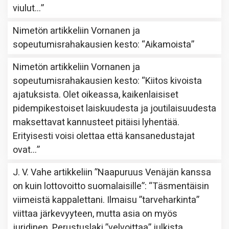
viulut…
”
Nimetön
artikkeliin
Vornanen ja
sopeutumisrahakausien kesto
: “
Aikamoista
”
Nimetön
artikkeliin
Vornanen ja
sopeutumisrahakausien kesto
: “
Kiitos kivoista
ajatuksista. Olet oikeassa, kaikenlaisiset
pidempikestoiset laiskuudesta ja joutilaisuudesta
maksettavat kannusteet pitäisi lyhentää.
Erityisesti voisi olettaa että kansanedustajat
ovat…
”
J. V. Vahe
artikkeliin
”Naapuruus Venäjän kanssa
on kuin lottovoitto suomalaisille”
: “
Täsmentäisin
viimeistä kappalettani. Ilmaisu ”tarveharkinta”
viittaa järkevyyteen, mutta asia on myös
juridinen. Perustuslaki ”velvoittaa” julkista