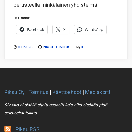
perusteella minkälainen yhdistelmä
Jaa tämä:
Facebook
X
WhatsApp
3.8.2026
PIKSU TOIMITUS
0
Piksu Oy
|
Toimitus
|
Käyttöehdot
|
Mediakortti
Sivusto ei sisällä sijoitussuosituksia eikä sisältöä pidä
sellaiseksi tulkita
Piksu RSS