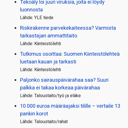
Tekoäly loi juuri viruksia, joita ei löydy
luonnosta
Lähde: YLE tiede
Riskirakenne parvekekaiteessa? Varmista
tarkastajan ammattitaito
Lähde: Kiinteistölehti
Tutkimus osoittaa: Suomen Kiinteistölehteä
luetaan kauan ja tarkasti
Lähde: Kiinteistölehti
Paljonko sairauspäivä­rahaa saa? Suuri
palkka ei takaa korkeaa päivärahaa
Lähde: Taloustaito/työ ja eläke
10 000 euroa määräajaksi tilille – vertaile 13
pankin korot
Lähde: Taloustaito/rahat