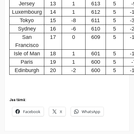
Jersey
13
1
613
5
-
Luxembourg
14
1
612
5
-
Tokyo
15
-8
611
5
-
Sydney
16
-6
610
5
-
San
17
0
609
5
-
Francisco
Isle of Man
18
1
601
5
-
Paris
19
1
600
5
-
Edinburgh
20
-2
600
5
-
Jaa tämä:
Facebook
X
WhatsApp