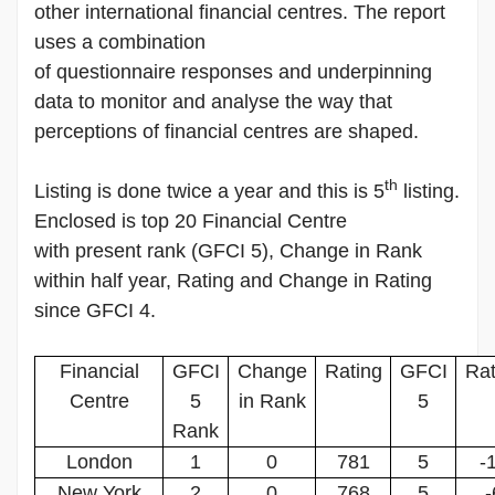
other international financial centres. The report
uses a combination
of questionnaire responses and underpinning
data to monitor and analyse the way that
perceptions of financial centres are shaped.
th
Listing is done twice a year and this is 5
listing.
Enclosed is top 20 Financial Centre
with present rank (GFCI 5), Change in Rank
within half year, Rating and Change in Rating
since GFCI 4.
Financial
GFCI
Change
Rating
GFCI
Rat
Centre
5
in Rank
5
Rank
London
1
0
781
5
-
New York
2
0
768
5
-