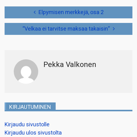
Artikkelien
Elpymisen merkkejä, osa 2
selaus
”Velkaa ei tarvitse maksaa takaisin”
Pekka Valkonen
KIRJAUTUMINEN
Kirjaudu sivustolle
Kirjaudu ulos sivustolta