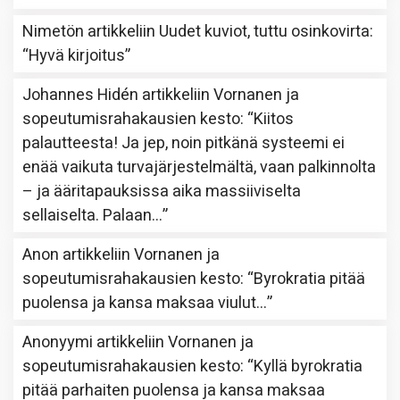
Nimetön
artikkeliin
Uudet kuviot, tuttu osinkovirta
:
“
Hyvä kirjoitus
”
Johannes Hidén
artikkeliin
Vornanen ja
sopeutumisrahakausien kesto
: “
Kiitos
palautteesta! Ja jep, noin pitkänä systeemi ei
enää vaikuta turvajärjestelmältä, vaan palkinnolta
– ja ääritapauksissa aika massiiviselta
sellaiselta. Palaan…
”
Anon
artikkeliin
Vornanen ja
sopeutumisrahakausien kesto
: “
Byrokratia pitää
puolensa ja kansa maksaa viulut…
”
Anonyymi
artikkeliin
Vornanen ja
sopeutumisrahakausien kesto
: “
Kyllä byrokratia
pitää parhaiten puolensa ja kansa maksaa