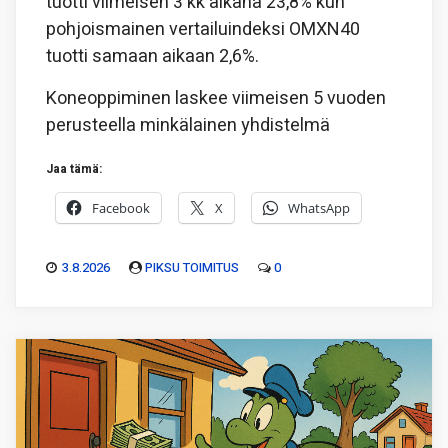
tuotti viimeisen 3 kk aikana 23,8% kun
pohjoismainen vertailuindeksi OMXN40
tuotti samaan aikaan 2,6%.
Koneoppiminen laskee viimeisen 5 vuoden
perusteella minkälainen yhdistelmä
Jaa tämä:
Facebook
X
WhatsApp
3.8.2026
PIKSU TOIMITUS
0