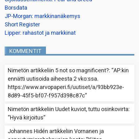
Borsdata
JP-Morgan: markkinanäkemys
Short Register
Lipper: rahastot ja markkinat
KOMMENTIT
Nimetön
artikkeliin
5 not so magnificent?
: “
AP:kin
ennätti uutisoida aiheesta 2 vko:ssa.
https://www.arvopaperi.fi/uutiset/a/93bb923e-
8d89-45f5-bf07-f957d398c87c
”
Nimetön
artikkeliin
Uudet kuviot, tuttu osinkovirta
:
“
Hyvä kirjoitus
”
Johannes Hidén
artikkeliin
Vornanen ja