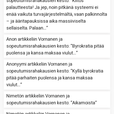
sopeutumisrahakausien kesto
: “
Kiitos
palautteesta! Ja jep, noin pitkänä systeemi ei
enää vaikuta turvajärjestelmältä, vaan palkinnolta
– ja ääritapauksissa aika massiiviselta
sellaiselta. Palaan…
”
Anon
artikkeliin
Vornanen ja
sopeutumisrahakausien kesto
: “
Byrokratia pitää
puolensa ja kansa maksaa viulut…
”
Anonyymi
artikkeliin
Vornanen ja
sopeutumisrahakausien kesto
: “
Kyllä byrokratia
pitää parhaiten puolensa ja kansa maksaa
viulut…
”
Nimetön
artikkeliin
Vornanen ja
sopeutumisrahakausien kesto
: “
Aikamoista
”