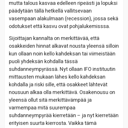
mutta talous kasvaa edelleen ripeästi ja lopuksi
päädytään tällä hetkellä vallitsevaan
vasempaan alakulmaan (recession), jossa sekä
odotukset että kasvu ovat pohjalukemisssa.
Sijoittajan kannalta on merkittävää, että
osakkeiden hinnat alkavat nousta yleensä silloin
kun ollaan noin kello kahdeksan tai viimeistään
puoli yhdeksän kohdalla tässä
suhdanneympyrässä. Nyt ollaan IFO instituutin
mittausten mukaan lähes kello kahdeksan
kohdalla ja riski sille, että osakkeet lähtevät
nousuun alkaa olla merkittävä. Osakenousu on
yleensä ollut sitä merkittävämpää ja
varmempaa mitä suurempaa
suhdanneympyrää kierretään – ja nyt kierretään
erityisen suurta kierrosta. Vaikka tämä