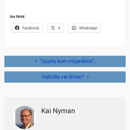
Jaa tämä:
Facebook
X
WhatsApp
Artikkelien
“Sijoita kuin miljardööri”,
selaus
Valtiolla vai ilman?
Kai Nyman