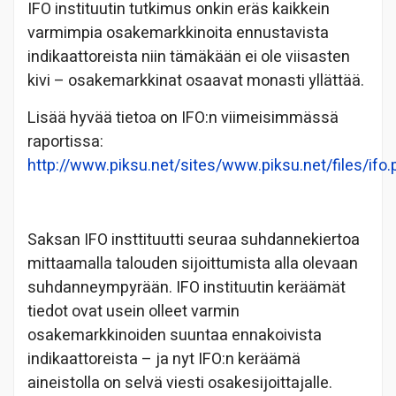
IFO instituutin tutkimus onkin eräs kaikkein
varmimpia osakemarkkinoita ennustavista
indikaattoreista niin tämäkään ei ole viisasten
kivi – osakemarkkinat osaavat monasti yllättää.
Lisää hyvää tietoa on IFO:n viimeisimmässä
raportissa:
http://www.piksu.net/sites/www.piksu.net/files/ifo.
Saksan IFO insttituutti seuraa suhdannekiertoa
mittaamalla talouden sijoittumista alla olevaan
suhdanneympyrään. IFO instituutin keräämät
tiedot ovat usein olleet varmin
osakemarkkinoiden suuntaa ennakoivista
indikaattoreista – ja nyt IFO:n keräämä
aineistolla on selvä viesti osakesijoittajalle.