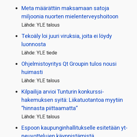
Meta määrättiin maksamaan satoja
miljoonia nuorten mielenterveyshoitoon
Lähde: YLE talous
Tekoäly loi juuri viruksia, joita ei löydy
luonnosta
Lähde: YLE tiede
Ohjelmistoyritys Qt Groupin tulos nousi
huimasti
Lähde: YLE talous
Kilpailija arvioi Tunturin konkurssi­
hakemuksen syitä: Liikatuotantoa myytiin
”hinnasta piittaamatta”
Lähde: YLE talous
Espoon kaupungin­hallitukselle esitetään yt-
neuvottelujen käynnistämistä