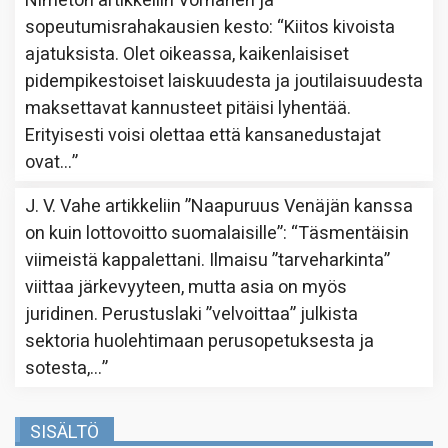
Nimetön
artikkeliin
Vornanen ja
sopeutumisrahakausien kesto
: “
Kiitos kivoista
ajatuksista. Olet oikeassa, kaikenlaisiset
pidempikestoiset laiskuudesta ja joutilaisuudesta
maksettavat kannusteet pitäisi lyhentää.
Erityisesti voisi olettaa että kansanedustajat
ovat…
”
J. V. Vahe
artikkeliin
”Naapuruus Venäjän kanssa
on kuin lottovoitto suomalaisille”
: “
Täsmentäisin
viimeistä kappalettani. Ilmaisu ”tarveharkinta”
viittaa järkevyyteen, mutta asia on myös
juridinen. Perustuslaki ”velvoittaa” julkista
sektoria huolehtimaan perusopetuksesta ja
sotesta,…
”
SISÄLTÖ