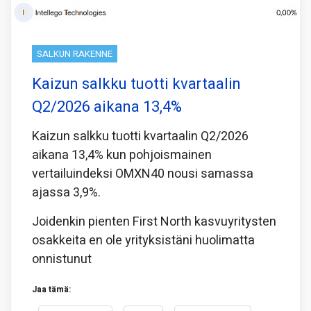
SALKUN RAKENNE
Kaizun salkku tuotti kvartaalin
Q2/2026 aikana 13,4%
Kaizun salkku tuotti kvartaalin Q2/2026
aikana 13,4% kun pohjoismainen
vertailuindeksi OMXN40 nousi samassa
ajassa 3,9%.
Joidenkin pienten First North kasvuyritysten
osakkeita en ole yrityksistäni huolimatta
onnistunut
Jaa tämä: