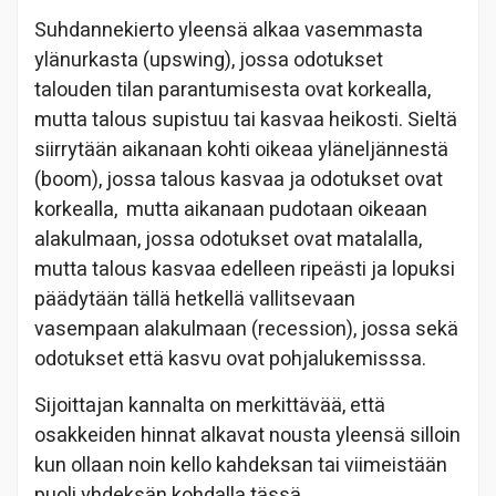
Suhdannekierto yleensä alkaa vasemmasta
ylänurkasta (upswing), jossa odotukset
talouden tilan parantumisesta ovat korkealla,
mutta talous supistuu tai kasvaa heikosti. Sieltä
siirrytään aikanaan kohti oikeaa yläneljännestä
(boom), jossa talous kasvaa ja odotukset ovat
korkealla, mutta aikanaan pudotaan oikeaan
alakulmaan, jossa odotukset ovat matalalla,
mutta talous kasvaa edelleen ripeästi ja lopuksi
päädytään tällä hetkellä vallitsevaan
vasempaan alakulmaan (recession), jossa sekä
odotukset että kasvu ovat pohjalukemisssa.
Sijoittajan kannalta on merkittävää, että
osakkeiden hinnat alkavat nousta yleensä silloin
kun ollaan noin kello kahdeksan tai viimeistään
puoli yhdeksän kohdalla tässä