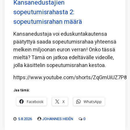
Kansanedustajien
sopeutumisrahasta 2:
sopeutumisrahan määrä
Kansanedustaja voi eduskuntakautensa
päätyttyä saada sopeutumisrahaa yhteensä
melkein miljoonan euron verran! Onko tässä
mieltä? Tämä on jatkoa edeltävälle videolle,
jolla käsittelin sopeutumisrahan kestoa.
https://www.youtube.com/shorts/ZqGmUiUZ7P8
Jaa tämä:
Facebook
X
WhatsApp
5.8.2026
JOHANNES HIDÉN
0