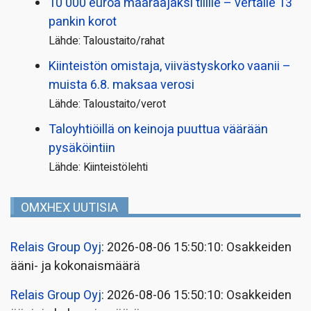
10 000 euroa määräajaksi tilille – vertaile 13
pankin korot
Lähde: Taloustaito/rahat
Kiinteistön omistaja, viivästyskorko vaanii –
muista 6.8. maksaa verosi
Lähde: Taloustaito/verot
Taloyhtiöillä on keinoja puuttua väärään
pysäköintiin
Lähde: Kiinteistölehti
OMXHEX UUTISIA
Relais Group Oyj
: 2026-08-06 15:50:10: Osakkeiden
ääni- ja kokonaismäärä
Relais Group Oyj
: 2026-08-06 15:50:10: Osakkeiden