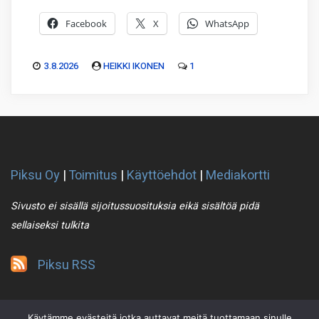
Facebook
X
WhatsApp
3.8.2026
HEIKKI IKONEN
1
Piksu Oy
|
Toimitus
|
Käyttöehdot
|
Mediakortti
Sivusto ei sisällä sijoitussuosituksia eikä sisältöä pidä
sellaiseksi tulkita
Piksu RSS
Käytämme evästeitä jotka auttavat meitä tuottamaan sinulle