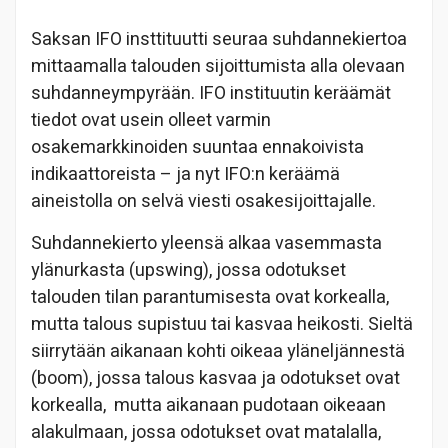
Saksan IFO insttituutti seuraa suhdannekiertoa
mittaamalla talouden sijoittumista alla olevaan
suhdanneympyrään. IFO instituutin keräämät
tiedot ovat usein olleet varmin
osakemarkkinoiden suuntaa ennakoivista
indikaattoreista – ja nyt IFO:n keräämä
aineistolla on selvä viesti osakesijoittajalle.
Suhdannekierto yleensä alkaa vasemmasta
ylänurkasta (upswing), jossa odotukset
talouden tilan parantumisesta ovat korkealla,
mutta talous supistuu tai kasvaa heikosti. Sieltä
siirrytään aikanaan kohti oikeaa yläneljännestä
(boom), jossa talous kasvaa ja odotukset ovat
korkealla, mutta aikanaan pudotaan oikeaan
alakulmaan, jossa odotukset ovat matalalla,