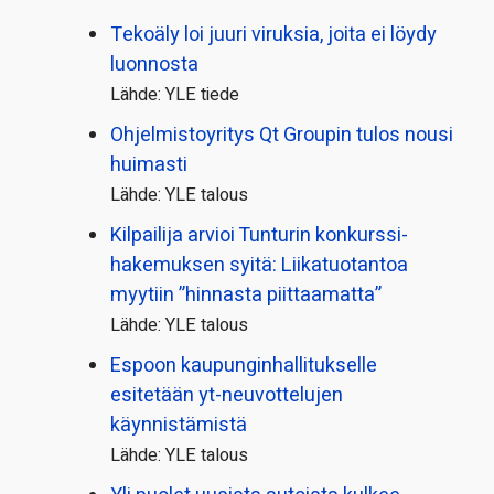
Tekoäly loi juuri viruksia, joita ei löydy
luonnosta
Lähde: YLE tiede
Ohjelmistoyritys Qt Groupin tulos nousi
huimasti
Lähde: YLE talous
Kilpailija arvioi Tunturin konkurssi­
hakemuksen syitä: Liikatuotantoa
myytiin ”hinnasta piittaamatta”
Lähde: YLE talous
Espoon kaupungin­hallitukselle
esitetään yt-neuvottelujen
käynnistämistä
Lähde: YLE talous