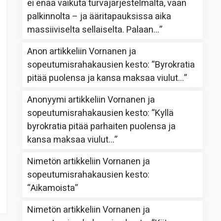
ei enää vaikuta turvajärjestelmältä, vaan
palkinnolta – ja ääritapauksissa aika
massiiviselta sellaiselta. Palaan…
”
Anon
artikkeliin
Vornanen ja
sopeutumisrahakausien kesto
: “
Byrokratia
pitää puolensa ja kansa maksaa viulut…
”
Anonyymi
artikkeliin
Vornanen ja
sopeutumisrahakausien kesto
: “
Kyllä
byrokratia pitää parhaiten puolensa ja
kansa maksaa viulut…
”
Nimetön
artikkeliin
Vornanen ja
sopeutumisrahakausien kesto
:
“
Aikamoista
”
Nimetön
artikkeliin
Vornanen ja