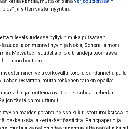
etään ottaa kantaa, mutta on siinä
varjopuolensakin
.
e ”pidä” ja sitten vasta myyntiin.
a, että tulevaisuudessa pyllykin muka putsataan
ollisuudella on mennyt hyvin ja Nokia, Sonera ja moni
iin. Metsäteollisuudella ei ole brändejä tuomassa
a huonoon huutoon.
 investoiminen velaksi kovalla korolla suhdannehuipulla
Tähän DB viittaa, mutta rohkenen tätäkin epäillä:
uusmaihin ja tuotteina ovat olleet suhdanneherkät
. Paljon tästä on muuttunut.
ehittyvien maiden parantuneissa kulutustottumuksissa ja
tä, pakkauksia ja kertakäyttöastioita. Painopaperin ja
a, mutta aika paljon pitää tapahtua, että naiset alkavat