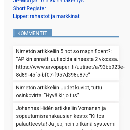
JP-Morgan: markkinanäkemys
Short Register
Lipper: rahastot ja markkinat
KOMMENTIT
Nimetön
artikkeliin
5 not so magnificent?
:
“
AP:kin ennätti uutisoida aiheesta 2 vko:ssa.
https://www.arvopaperi.fi/uutiset/a/93bb923e-
8d89-45f5-bf07-f957d398c87c
”
Nimetön
artikkeliin
Uudet kuviot, tuttu
osinkovirta
: “
Hyvä kirjoitus
”
Johannes Hidén
artikkeliin
Vornanen ja
sopeutumisrahakausien kesto
: “
Kiitos
palautteesta! Ja jep, noin pitkänä systeemi