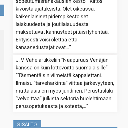
sopeutumisrahakausien kesto
: “
Kiitos
kivoista ajatuksista. Olet oikeassa,
kaikenlaisiset pidempikestoiset
laiskuudesta ja joutilaisuudesta
maksettavat kannusteet pitäisi lyhentää.
Erityisesti voisi olettaa että
kansanedustajat ovat…
”
J. V. Vahe
artikkeliin
”Naapuruus Venäjän
kanssa on kuin lottovoitto suomalaisille”
:
“
Täsmentäisin viimeistä kappalettani.
Ilmaisu ”tarveharkinta” viittaa järkevyyteen,
mutta asia on myös juridinen. Perustuslaki
”velvoittaa” julkista sektoria huolehtimaan
perusopetuksesta ja sotesta,…
”
SISÄLTÖ