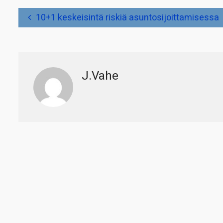
Artikkelien
10+1 keskeisintä riskiä asuntosijoittamisessa
selaus
J.Vahe