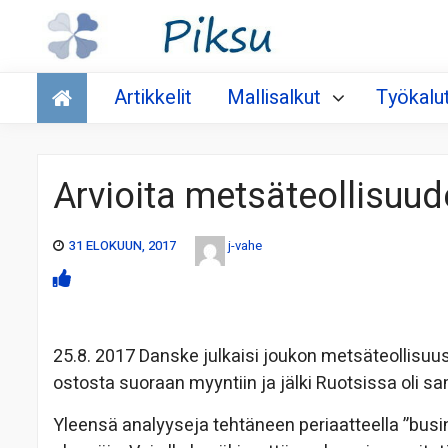
Talous
Artikkelit
Mallisalkut
Työkalu
Arvioita metsäteollisuud
31 ELOKUUN, 2017
j-vahe
25.8. 2017 Danske julkaisi joukon metsäteollisu
ostosta suoraan myyntiin ja jälki Ruotsissa oli 
Yleensä analyyseja tehtäneen periaatteella ”busin