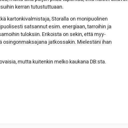
suihin kerran tutustuttuaan.
lkkä kartonkivalmistaja, Storalla on monipuolinen
uolisesti satsannut esim. energiaan, tarroihin ja
 samoihin tuloksiin. Erikoista on sekin, että myy-
ä osingonmaksajana jatkossakin. Mielestäni ihan
varovaisia, mutta kuitenkin melko kaukana DB:sta.
ginvalmistajia.