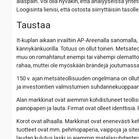
alaspäin. Voi olla hyväkin, että analyyseissa yrit
Loogisinta lienisi, että ostosta siirryttäisiin tasoll
Taustaa
It-kuplan aikaan irvailtiin AP-Areenalla sanomall
kännykänkuorilla. Totuus on ollut toinen. Metsäte
muu on romahtanut enempi tai vähempi olemattom
rahaa, muttei ole myöskään brändejä joutumass
150 v. ajan metsäteollisuuden ongelmana on ollut
ja investointien valmistumien suhdannekuoppaan. 
Alan markkinat ovat aiemmin kohdistuneet teollis
painopaperi ja lauta. Firmat ovat olleet identtisiä
Korot ovat alhaalla. Markkinat ovat enenevästi k
tuotteet ovat mm. pehmopaperia, vaippoja ja sitei
laudan kulutus laski jo aiemmin matalasuhdanteiss