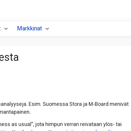
t
Markkinat
esta
usanalyyseja. Esim. Suomessa Stora ja M-Board menivät
samantapainen.
ess as usual”, jota himpun verran reivataan ylös- tai