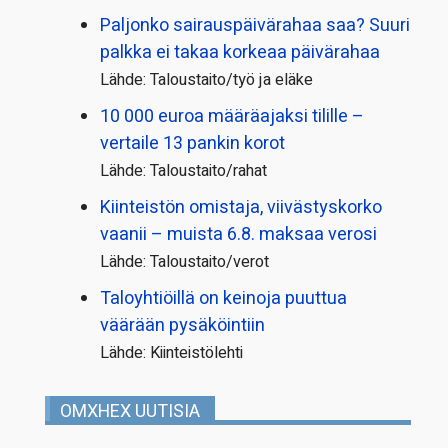
Paljonko sairauspäivä­rahaa saa? Suuri
palkka ei takaa korkeaa päivärahaa
Lähde: Taloustaito/työ ja eläke
10 000 euroa määräajaksi tilille –
vertaile 13 pankin korot
Lähde: Taloustaito/rahat
Kiinteistön omistaja, viivästyskorko
vaanii – muista 6.8. maksaa verosi
Lähde: Taloustaito/verot
Taloyhtiöillä on keinoja puuttua
väärään pysäköintiin
Lähde: Kiinteistölehti
OMXHEX UUTISIA