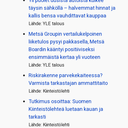
Yli puolet uusista autoista kulkee
täysin sähköllä – halvemmat hinnat ja
kallis bensa vauhdittavat kauppaa
Lähde: YLE talous
Metsä Groupin vertailu­kelpoinen
liiketulos pysyi pakkasella, Metsä
Boardin kääntyi positiiviseksi
ensimmäistä kertaa yli vuoteen
Lähde: YLE talous
Riskirakenne parvekekaiteessa?
Varmista tarkastajan ammattitaito
Lähde: Kiinteistölehti
Tutkimus osoittaa: Suomen
Kiinteistölehteä luetaan kauan ja
tarkasti
Lähde: Kiinteistölehti