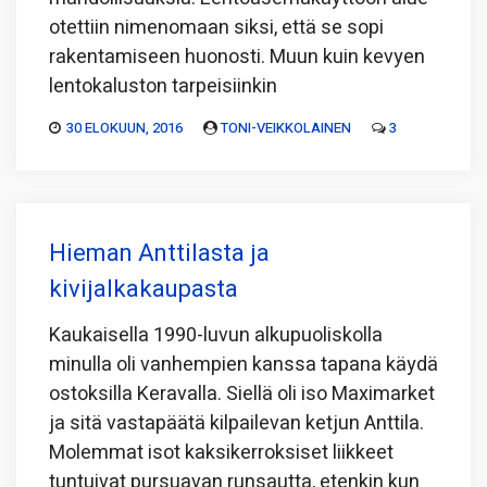
otettiin nimenomaan siksi, että se sopi
rakentamiseen huonosti. Muun kuin kevyen
lentokaluston tarpeisiinkin
30 ELOKUUN, 2016
TONI-VEIKKOLAINEN
3
Hieman Anttilasta ja
kivijalkakaupasta
Kaukaisella 1990-luvun alkupuoliskolla
minulla oli vanhempien kanssa tapana käydä
ostoksilla Keravalla. Siellä oli iso Maximarket
ja sitä vastapäätä kilpailevan ketjun Anttila.
Molemmat isot kaksikerroksiset liikkeet
tuntuivat pursuavan runsautta, etenkin kun