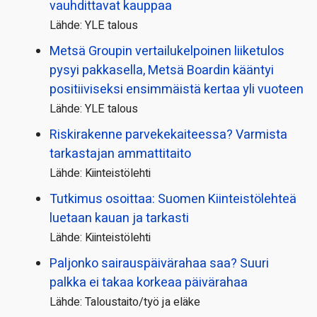
vauhdittavat kauppaa
Lähde: YLE talous
Metsä Groupin vertailu­kelpoinen liiketulos
pysyi pakkasella, Metsä Boardin kääntyi
positiiviseksi ensimmäistä kertaa yli vuoteen
Lähde: YLE talous
Riskirakenne parvekekaiteessa? Varmista
tarkastajan ammattitaito
Lähde: Kiinteistölehti
Tutkimus osoittaa: Suomen Kiinteistölehteä
luetaan kauan ja tarkasti
Lähde: Kiinteistölehti
Paljonko sairauspäivä­rahaa saa? Suuri
palkka ei takaa korkeaa päivärahaa
Lähde: Taloustaito/työ ja eläke