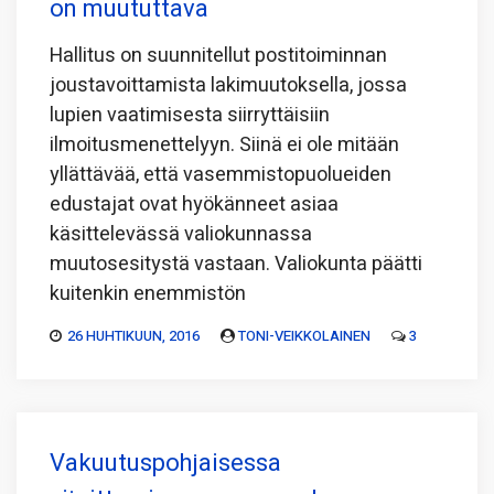
on muututtava
Hallitus on suunnitellut postitoiminnan
joustavoittamista lakimuutoksella, jossa
lupien vaatimisesta siirryttäisiin
ilmoitusmenettelyyn. Siinä ei ole mitään
yllättävää, että vasemmistopuolueiden
edustajat ovat hyökänneet asiaa
käsittelevässä valiokunnassa
muutosesitystä vastaan. Valiokunta päätti
kuitenkin enemmistön
26 HUHTIKUUN, 2016
TONI-VEIKKOLAINEN
3
Vakuutuspohjaisessa