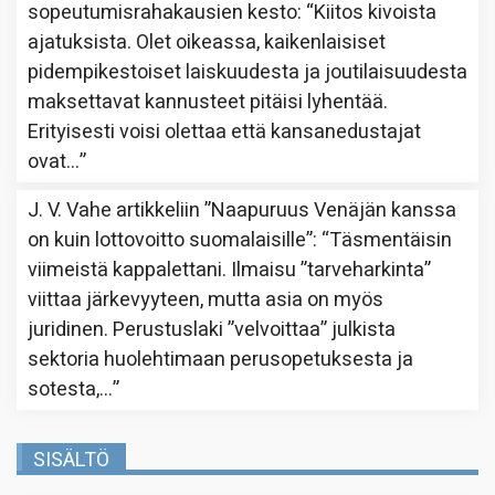
sopeutumisrahakausien kesto
: “
Kiitos kivoista
ajatuksista. Olet oikeassa, kaikenlaisiset
pidempikestoiset laiskuudesta ja joutilaisuudesta
maksettavat kannusteet pitäisi lyhentää.
Erityisesti voisi olettaa että kansanedustajat
ovat…
”
J. V. Vahe
artikkeliin
”Naapuruus Venäjän kanssa
on kuin lottovoitto suomalaisille”
: “
Täsmentäisin
viimeistä kappalettani. Ilmaisu ”tarveharkinta”
viittaa järkevyyteen, mutta asia on myös
juridinen. Perustuslaki ”velvoittaa” julkista
sektoria huolehtimaan perusopetuksesta ja
sotesta,…
”
SISÄLTÖ