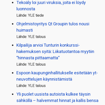
Tekoäly loi juuri viruksia, joita ei löydy
luonnosta
Lähde: YLE tiede
Ohjelmistoyritys Qt Groupin tulos nousi
huimasti
Lähde: YLE talous
Kilpailija arvioi Tunturin konkurssi­
hakemuksen syitä: Liikatuotantoa myytiin
”hinnasta piittaamatta”
Lähde: YLE talous
Espoon kaupungin­hallitukselle esitetään yt-
neuvottelujen käynnistämistä
Lähde: YLE talous
Yli puolet uusista autoista kulkee täysin
sähköllä – halvemmat hinnat ja kallis bensa