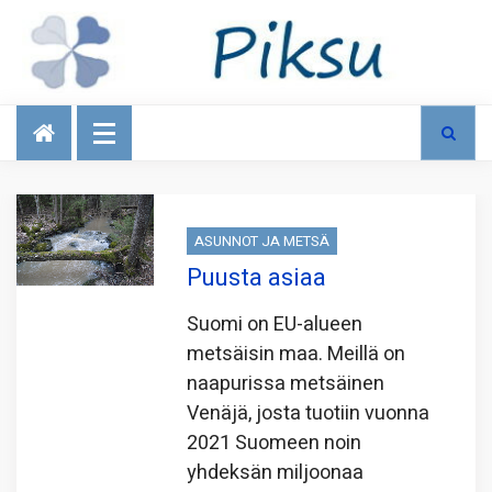
Talous
ASUNNOT JA METSÄ
Puusta asiaa
Suomi on EU-alueen
metsäisin maa. Meillä on
naapurissa metsäinen
Venäjä, josta tuotiin vuonna
2021 Suomeen noin
yhdeksän miljoonaa