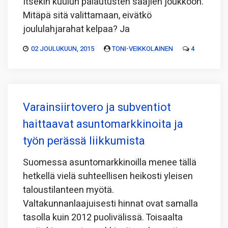
Itsekin kuulun palautusten saajien joukkoon.
Mitäpä sitä valittamaan, eivätkö
joululahjarahat kelpaa? Ja
02 JOULUKUUN, 2015
TONI-VEIKKOLAINEN
4
Varainsiirtovero ja subventiot
haittaavat asuntomarkkinoita ja
työn perässä liikkumista
Suomessa asuntomarkkinoilla menee tällä
hetkellä vielä suhteellisen heikosti yleisen
taloustilanteen myötä.
Valtakunnanlaajuisesti hinnat ovat samalla
tasolla kuin 2012 puolivälissä. Toisaalta