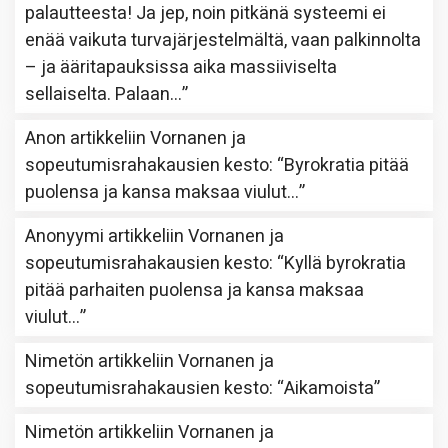
palautteesta! Ja jep, noin pitkänä systeemi ei
enää vaikuta turvajärjestelmältä, vaan palkinnolta
– ja ääritapauksissa aika massiiviselta
sellaiselta. Palaan…
”
Anon
artikkeliin
Vornanen ja
sopeutumisrahakausien kesto
: “
Byrokratia pitää
puolensa ja kansa maksaa viulut…
”
Anonyymi
artikkeliin
Vornanen ja
sopeutumisrahakausien kesto
: “
Kyllä byrokratia
pitää parhaiten puolensa ja kansa maksaa
viulut…
”
Nimetön
artikkeliin
Vornanen ja
sopeutumisrahakausien kesto
: “
Aikamoista
”
Nimetön
artikkeliin
Vornanen ja