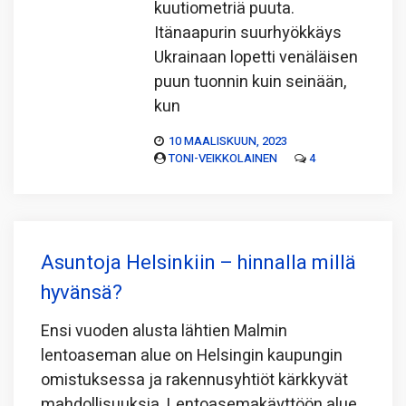
kuutiometriä puuta.
Itänaapurin suurhyökkäys
Ukrainaan lopetti venäläisen
puun tuonnin kuin seinään,
kun
10 MAALISKUUN, 2023
TONI-VEIKKOLAINEN
4
Asuntoja Helsinkiin – hinnalla millä
hyvänsä?
Ensi vuoden alusta lähtien Malmin
lentoaseman alue on Helsingin kaupungin
omistuksessa ja rakennusyhtiöt kärkkyvät
mahdollisuuksia. Lentoasemakäyttöön alue