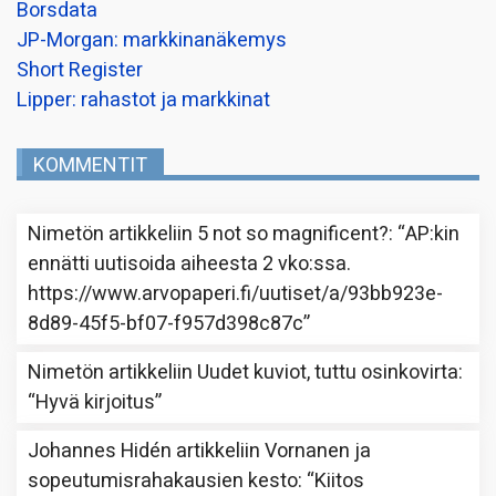
Borsdata
JP-Morgan: markkinanäkemys
Short Register
Lipper: rahastot ja markkinat
KOMMENTIT
Nimetön
artikkeliin
5 not so magnificent?
: “
AP:kin
ennätti uutisoida aiheesta 2 vko:ssa.
https://www.arvopaperi.fi/uutiset/a/93bb923e-
8d89-45f5-bf07-f957d398c87c
”
Nimetön
artikkeliin
Uudet kuviot, tuttu osinkovirta
:
“
Hyvä kirjoitus
”
Johannes Hidén
artikkeliin
Vornanen ja
sopeutumisrahakausien kesto
: “
Kiitos