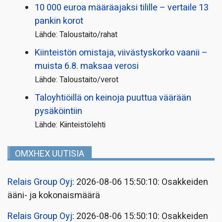
10 000 euroa määräajaksi tilille – vertaile 13
pankin korot
Lähde: Taloustaito/rahat
Kiinteistön omistaja, viivästyskorko vaanii –
muista 6.8. maksaa verosi
Lähde: Taloustaito/verot
Taloyhtiöillä on keinoja puuttua väärään
pysäköintiin
Lähde: Kiinteistölehti
OMXHEX UUTISIA
Relais Group Oyj
: 2026-08-06 15:50:10: Osakkeiden
ääni- ja kokonaismäärä
Relais Group Oyj
: 2026-08-06 15:50:10: Osakkeiden