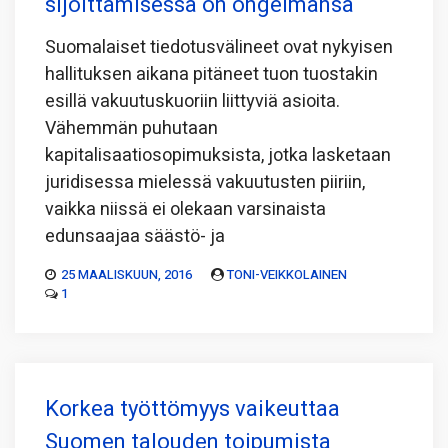
sijoittamisessa on ongelmansa
Suomalaiset tiedotusvälineet ovat nykyisen
hallituksen aikana pitäneet tuon tuostakin
esillä vakuutuskuoriin liittyviä asioita.
Vähemmän puhutaan
kapitalisaatiosopimuksista, jotka lasketaan
juridisessa mielessä vakuutusten piiriin,
vaikka niissä ei olekaan varsinaista
edunsaajaa säästö- ja
25 MAALISKUUN, 2016
TONI-VEIKKOLAINEN
1
Korkea työttömyys vaikeuttaa
Suomen talouden toipumista